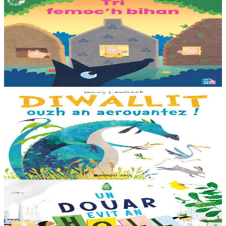
TES
Tri femoc'h bihan
Ur wech e oa tri femoc’h bihan hag a veve eürus gant o zud. Un
deiz koulskoude e voe poent da bep hini kaout e di ! Ur rummad
savet a-ratozh evit ar vugale...
Er stok
12,00 €
3 bloaz hag ouzhpenn
Bannoù-heol
Diwallit ouzh an aerouantez !
Dreistordinal eo ti nevez Eflammez. Bleunioù zo, geot flour hag
amezeien plijus-tre. Sur eo ?... - N’out ket evit chom amañ ! a huch
al loened all dezhi. Ha...
Er stok
13,00 €
6 vloaz hag ouzhpenn
Bannoù-heol
Un douar evit an holl