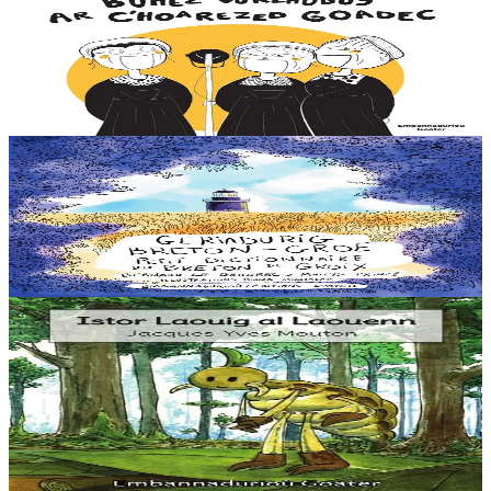
Kan 'ta ! Buhez vurzhudus ar c'hoarezed Goadec
Hag ar C’hoarezed Goadec a anavezez ? Desavet int bet war ar
maez, e Breizh, ha berzh o deus graet er bed a-bezh a-drugarez d’o
c’hanaouennoù. Eus Treffrin da...
Er stok
12,90 €
6 vloaz hag ouzhpenn
Goater
Geriadurig Breton-Groe
Plijout a raio ar geriadur-mañ d’an holl re dedennet gant yezh ar vro.
Er stok
20,00 €
3 bloaz hag ouzhpenn
Goater
Istor Laouig al Laouenn
“Ur wech e oa un ermit hag a veve e-barzh ur c’hoad. Doareoù iskis
a oa gantañ un tammig. Pa’z ae da ober un dro-vale e kase
dalc’hmat gantañ ur skubellig gant...
Er stok
5,60 €