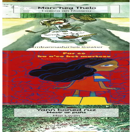
3 bloaz hag ouzhpenn
Goater
Marc'heg Thelo
“Ha gouzout a rez e c’hell ar c’hampouezh kas ar peoc’h war ar
bed-mañ ? Ma, azez ‘ta ma kontin dit istor ar paotrig Thelo.”
Er stok
5,60 €
6 vloaz hag ouzhpenn
Goater
Fur ha n'eo ket marteze
« Mont d’ar c’horn a blij din ken-ha-ken. Eno, ne gavan ket hir ma
amzer morse. Pezh zo, d’ar c’horn ne vez kaset nemet lamponed. Ha
me zo unan, hep mar ebet....
Er stok
15,00 €
3 bloaz hag ouzhpenn
Goater
Yann boned ruz, Mestr ar puñs