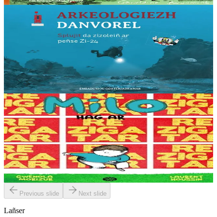
Er stok
12,00 €
6 vloaz hag ouzhpenn
Goater
Arkeologiezh danvorel
Dizoloit penaos e labour an arkeologourien ha penaos e treseont an
arverkoù evit diskoulmañ kevrin ar peñse Zi-24 ! Ar mor, mirdi
brasañ ar bed. Deuit ganin...
Er stok
10,00 €
6 vloaz hag ouzhpenn
Goater
Milo hag ar re Zigatar
Milo a gustum lâret ne blij ket ar skol dezhañ... ... met n'eo ket gwir
toutafet. Ar c'hombodoù eo ar pezh ne blij ket da Vilo. Leun a
gombodoù eo ar skol....
Er stok
15,00 €
Previous slide
Next slide
Lañser