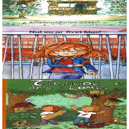
“Setu-me dihunet trumm, spontet gant ma gwallhunvre. Dre
vrumenn ma daoulagad e tamwelan bannoù lugernus al loar en he
c’hann oc’h en em silañ dre wask an...
Er stok
5,60 €
3 bloaz hag ouzhpenn
Goater
Nul eo ar 6vet klas !
“Distro skol er 6vet klas :nullañ tra ar bed. Pegen bras eo ar skolaj !
Pa soñjan e skol gozh Diwan… Aze e oan e-touez ar re vrasañ, ar re
speredekañ, karet...
Er stok
5,60 €
5 bloaz hag ouzhpenn
Goater
Tiezigoù Aela ha Lomig
Titouroù, korfigelloù, alioù ha tresadennoù : peadra evit sikour ar
bevliesseurted d’en em staliañ el liorzhoù. Ur c’haier c’hoarius ha
gras dezhañ e c’haller...