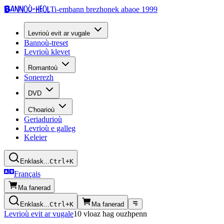
Bannoù-heol
Ti-embann brezhonek abaoe 1999
Levrioù evit ar vugale
Bannoù-treset
Levrioù klevet
Romantoù
Sonerezh
DVD
C'hoarioù
Geriadurioù
Levrioù e galleg
Keleier
Enklask...
Ctrl+K
Français
Ma fanerad
Enklask...
Ctrl+K
Ma fanerad
Levrioù evit ar vugale
10 vloaz hag ouzhpenn