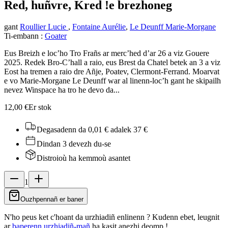
Red, huñvre, Kred !
e brezhoneg
gant
Roullier Lucie
,
Fontaine Aurélie
,
Le Deunff Marie-Morgane
Ti-embann
:
Goater
Eus Breizh e loc’ho Tro Frañs ar merc’hed d’ar 26 a viz Gouere
2025. Redek Bro-C’hall a raio, eus Brest da Chatel betek an 3 a viz
Eost ha tremen a raio dre Añje, Poatev, Clermont-Ferrand. Moarvat
e vo Marie-Morgane Le Deunff war al linenn-loc’h gant he skipailh
nevez Winspace ha tro he devo da...
12,00 €
Er stok
Degasadenn da 0,01 €
adalek 37 €
Dindan 3 devezh du-se
Distroioù ha kemmoù asantet
1
Ouzhpennañ er baner
N'ho peus ket c'hoant da urzhiadiñ enlinenn ? Kudenn ebet, leugnit
ar
baperenn urzhiadiñ-mañ
ha kasit anezhi deomp !