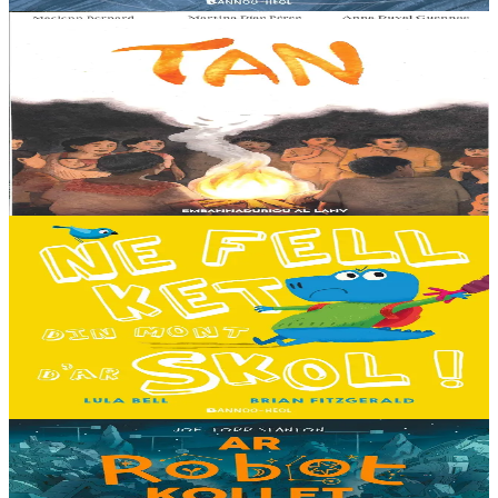
Er stok
13,00 €
8 vloaz hag ouzhpenn
Al Lanv
Tan
E penn uhelañ an torgennoù glas, lec'h ma vez goloet ar menezioù
gant latar ar beurevezhioù disafar, eo kludet ar gêriadennig vaya
anvet Sakamch'en. En tu all...
Er stok
11,00 €
3 bloaz hag ouzhpenn
Bannoù-heol
Ne fell ket din mont d'ar skol !
Hiziv emañ devezh skol kentañ Logodennig ha Dinosaorig. Ne fell
ket dezho mont, tamm ebet ! Pa grogo ar c'hentelioù avat e vo ur
pezh mell souezhenn....
Er stok
13,00 €
8 vloaz hag ouzhpenn
Timilenn
Ar Robot kollet