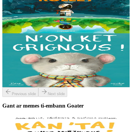
E kreiz-kreiz un toull-lastez... ez eus ur robotig torret o tihuniñ. N’en
deus ket soñj eus pelec’h eo deuet nag abaoe pegeit emañ aze, met
gouzout a ra n’eo...
Er stok
14,00 €
3 bloaz hag ouzhpenn
Bannoù-heol
N'on ket grignous !
E penn ar c’hoad ez eus ul logodenn vihan o chom. Brudet eo
Logodennig evit bezañ grignousañ ha teodekañ logodenn ar vro. Un
deiz en em gav gant ur broc’hig...
Er stok
13,00 €
Previous slide
Next slide
Gant ar memes ti-embann Goater
7 vloaz hag ouzhpenn
Goater