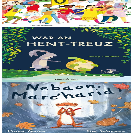
Bras-divent eo hor planedenn ha kaer-meurbet ivez, met ezhomm he
deus ouzhin hag ouzhit. Reiñ da gompren gwelloc’h efedoù Mab-
den war hor planedenn a ra al levr kaer-mañ....
Er stok
13,00 €
3 bloaz hag ouzhpenn
Bannoù-heol
War an hent-treuz
Piv a oar peseurt loened a c’haller gwelet er paludoù pa vez an noz
o serriñ ?... N’eus krokodil ebet avat. Peursur eo Logodennig. N’eo
ket ken sur he mignoned...
Er stok
13,00 €
3 bloaz hag ouzhpenn
Bannoù-heol
Nebaon, Marc'harid !
An avel, ar glav... Ne blij ket tamm enet da Varc'harid Koant...
Spontet-mik e vez bewech zoken. Daoust ha Lagadeg, he mignonez
nevez, a zeuio a-benn da lakaat...