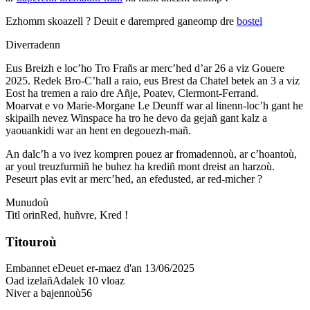
Ezhomm skoazell ?
Deuit e darempred ganeomp dre
bostel
Diverradenn
Eus Breizh e loc’ho Tro Frañs ar merc’hed d’ar 26 a viz Gouere
2025. Redek Bro-C’hall a raio, eus Brest da Chatel betek an 3 a viz
Eost ha tremen a raio dre Añje, Poatev, Clermont-Ferrand.
Moarvat e vo Marie-Morgane Le Deunff war al linenn-loc’h gant he
skipailh nevez Winspace ha tro he devo da gejañ gant kalz a
yaouankidi war an hent en degouezh-mañ.
An dalc’h a vo ivez kompren pouez ar fromadennoù, ar c’hoantoù,
ar youl treuzfurmiñ he buhez ha krediñ mont dreist an harzoù.
Peseurt plas evit ar merc’hed, an efedusted, ar red-micher ?
Munudoù
Titl orin
Red, huñvre, Kred !
Titouroù
Embannet e
Deuet er-maez d'an 13/06/2025
Oad izelañ
Adalek 10 vloaz
Niver a bajennoù
56