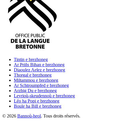
Tintin
e brezhoneg
Ar Priñs Bihan
e brezhoneg
Diaoulez Aelez
e brezhoneg
Thorgal
e brezhoneg
Miltammou
e brezhoneg
Ar Schtroumpfed
e brezhoneg
Arzhig Du
e brezhoneg
Levrioù-skeudennoù
e brezhoneg
Léo ha Popi
e brezhoneg
Boule ha Bill
e brezhoneg
©
2026
Bannoù-heol
. Tous droits réservés.