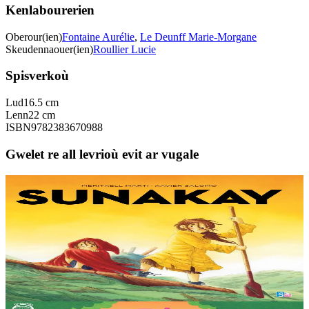
Kenlabourerien
Oberour(ien)
Fontaine Aurélie
,
Le Deunff Marie-Morgane
Skeudennaouer(ien)
Roullier Lucie
Spisverkoù
Lud
16.5 cm
Lenn
22 cm
ISBN
9782383670988
Gwelet re all levrioù evit ar vugale
9 bloaz hag ouzhpenn
TES
Sunakay
Deuet eo ar mor da vezañ ur pezh lennad loustoni hep netra vev
ennañ ken. Div c’hoar zo o chom war un enez plastik, o klask bevañ
evel ma c’hallont, e-touez al lastez....
Er stok
25,00 €
3 bloaz hag ouzhpenn