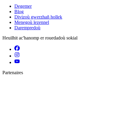
Degemer
Blog
Divizoù gwerzhañ hollek
Menegoù lezennel
Darempredoù
Heuilhit ac'hanomp er rouedadoù sokial
Partenaires