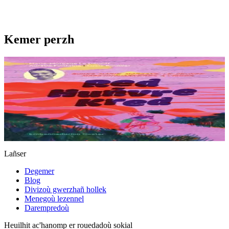
Kemer perzh
10 vloaz hag ouzhpenn
Red, huñvre, Kred !
Eus Breizh e loc’ho Tro Frañs ar merc’hed d’ar 26 a viz Gouere
2025. Redek Bro-C’hall a raio, eus Brest da Chatel betek an 3 a viz
Eost ha tremen a raio dre Añje, Poatev, Clermont-Ferrand....
Er stok
12,00 €
Lañser
Degemer
Blog
Divizoù gwerzhañ hollek
Menegoù lezennel
Darempredoù
Heuilhit ac'hanomp er rouedadoù sokial