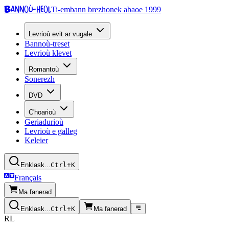
Bannoù-heol
Ti-embann brezhonek abaoe 1999
Levrioù evit ar vugale
Bannoù-treset
Levrioù klevet
Romantoù
Sonerezh
DVD
C'hoarioù
Geriadurioù
Levrioù e galleg
Keleier
Enklask...
Ctrl+K
Français
Ma fanerad
Enklask...
Ctrl+K
Ma fanerad
RL