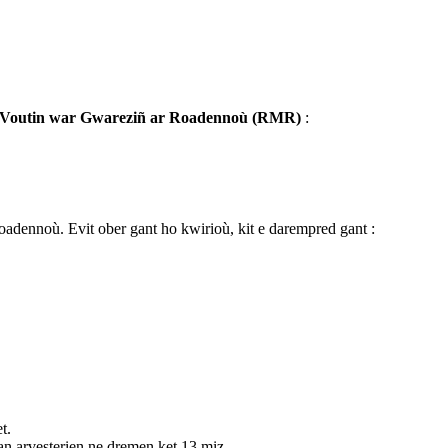
 Voutin war Gwareziñ ar Roadennoù (RMR)
:
roadennoù. Evit ober gant ho kwirioù, kit e darempred gant :
t.
an arvesterien ne dremen ket 13 miz.