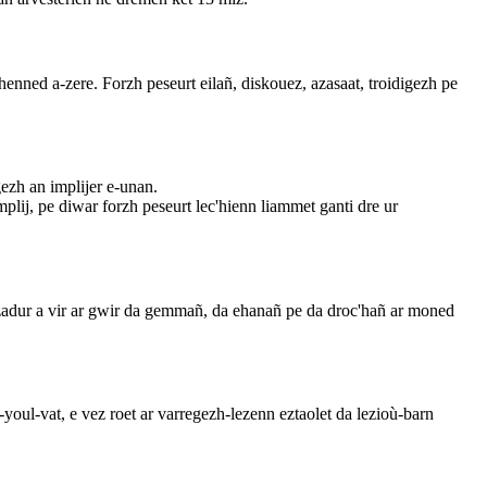
henned a-zere. Forzh peseurt eilañ, diskouez, azasaat, troidigezh pe
gezh an implijer e-unan.
plij, pe diwar forzh peseurt lec'hienn liammet ganti dre ur
zadur a vir ar gwir da gemmañ, da ehanañ pe da droc'hañ ar moned
oul-vat, e vez roet ar varregezh-lezenn eztaolet da lezioù-barn