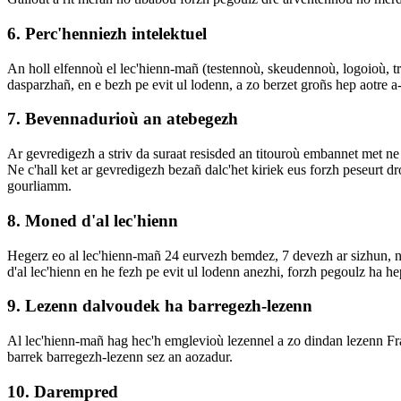
6. Perc'henniezh intelektuel
An holl elfennoù el lec'hienn-mañ (testennoù, skeudennoù, logoioù,
dasparzhañ, en e bezh pe evit ul lodenn, a zo berzet groñs hep aotre a
7. Bevennadurioù an atebegezh
Ar gevredigezh a striv da suraat resisded an titouroù embannet met ne 
Ne c'hall ket ar gevredigezh bezañ dalc'het kiriek eus forzh peseurt d
gourliamm.
8. Moned d'al lec'hienn
Hegerz eo al lec'hienn-mañ 24 eurvezh bemdez, 7 devezh ar sizhun, n
d'al lec'hienn en he fezh pe evit ul lodenn anezhi, forzh pegoulz ha he
9. Lezenn dalvoudek ha barregezh-lezenn
Al lec'hienn-mañ hag hec'h emglevioù lezennel a zo dindan lezenn Fra
barrek barregezh-lezenn sez an aozadur.
10. Darempred