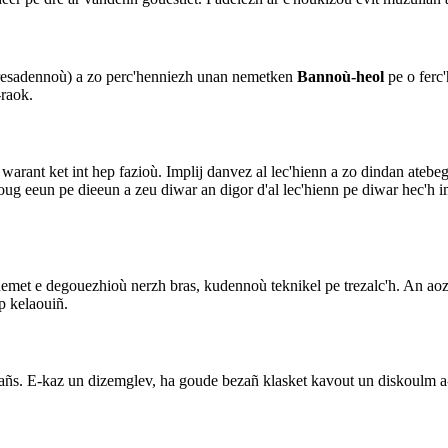
 tresadennoù) a zo perc'henniezh unan nemetken
Bannoù-heol
pe o ferc'
-raok.
warant ket int hep fazioù. Implij danvez al lec'hienn a zo dindan atebe
roug eeun pe dieeun a zeu diwar an digor d'al lec'hienn pe diwar hec'h im
emet e degouezhioù nerzh bras, kudennoù teknikel pe trezalc'h. An ao
p kelaouiñ.
ñs. E-kaz un dizemglev, ha goude bezañ klasket kavout un diskoulm a-y