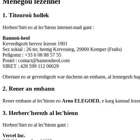
Menegoù lezennel
1. Titouroù hollek
Herberc'hiet eo al lec'hienn internet-mañ gant :
Bannoù-heol
Kevredigezh hervez lezenn 1901
Sez sokial : 26 ter, hentig Kervouieg, 29000 Kemper (Frañs)
Pellgomz : +33 6 08 88 57 55
Postel : contact@bannouheol.com
SIRET : 428 599 112 00029
Oberiant eo ar gevredigezh war dachenn an embann, al lennegezh hag
2. Rener an embann
Rener embann al lec'hienn eo
Arno ELEGOED
, e karg kannad leze
3. Herberc'herezh al lec'hienn
Herberc'hiet eo al lec'hienn gant :
Vercel Inc.