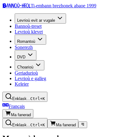
Bannoù-heol
Ti-embann brezhonek abaoe 1999
Levrioù evit ar vugale
Bannoù-treset
Levrioù klevet
Romantoù
Sonerezh
DVD
C'hoarioù
Geriadurioù
Levrioù e galleg
Keleier
Enklask...
Ctrl+K
Français
Ma fanerad
Enklask...
Ctrl+K
Ma fanerad