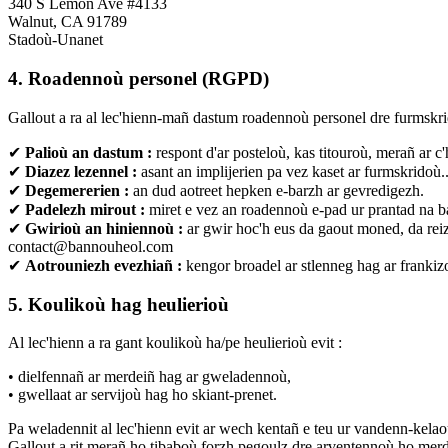
340 S Lemon Ave #4133
Walnut, CA 91789
Stadoù-Unanet
4. Roadennoù personel (RGPD)
Gallout a ra al lec'hienn-mañ dastum roadennoù personel dre furmskr
✔
Palioù an dastum :
respont d'ar posteloù, kas titouroù, merañ ar c
✔
Diazez lezennel :
asant an implijerien pa vez kaset ar furmskridoù.
✔
Degemererien :
an dud aotreet hepken e-barzh ar gevredigezh.
✔
Padelezh mirout :
miret e vez an roadennoù e-pad ur prantad na bad 
✔
Gwirioù an hiniennoù :
ar gwir hoc'h eus da gaout moned, da reiz
contact@bannouheol.com
✔
Aotrouniezh evezhiañ :
kengor broadel ar stlenneg hag ar frank
5. Koulikoù hag heulierioù
Al lec'hienn a ra gant koulikoù ha/pe heulierioù evit :
• dielfennañ ar merdeiñ hag ar gweladennoù,
• gwellaat ar servijoù hag ho skiant-prenet.
Pa weladennit al lec'hienn evit ar wech kentañ e teu ur vandenn-kela
Gallout a rit merañ ho tibaboù forzh pegoulz dre arventennoù ho merd