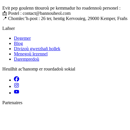
Evit pep goulenn titouroù pe kemmadur ho roadennoù personel :
📩 Postel :
contact@bannouheol.com
📍 Chomlec’h-post : 26 ter, hentig Kervouieg, 29000 Kemper, Frañs
Lañser
Degemer
Blog
Divizoù gwerzhañ hollek
Menegoù lezennel
Darempredoù
Heuilhit ac'hanomp er rouedadoù sokial
Partenaires