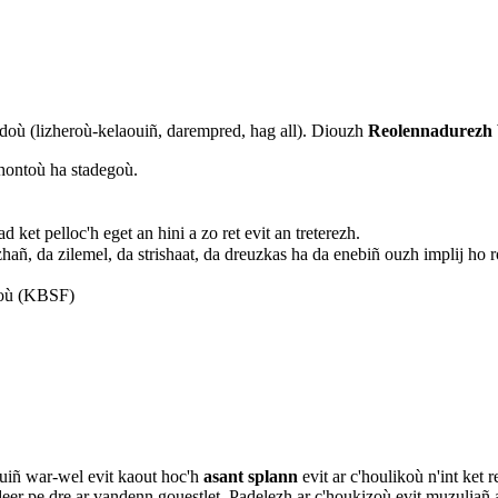
idoù (lizheroù-kelaouiñ, darempred, hag all). Diouzh
Reolennadurezh
'hontoù ha stadegoù.
.
ket pelloc'h eget an hini a zo ret evit an treterezh.
hañ, da zilemel, da strishaat, da dreuzkas ha da enebiñ ouzh implij ho 
izoù (KBSF)
ouiñ war-wel evit kaout hoc'h
asant splann
evit ar c'houlikoù n'int ket re
eer pe dre ar vandenn gouestlet. Padelezh ar c'houkizoù evit muzuliañ 