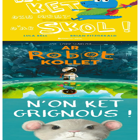
Ne fell ket din mont d'ar skol !
Hiziv emañ devezh skol kentañ Logodennig ha Dinosaorig. Ne fell
ket dezho mont, tamm ebet ! Pa grogo ar c'hentelioù avat e vo ur
pezh mell souezhenn....
Er stok
13,00 €
8 vloaz hag ouzhpenn
Timilenn
Ar Robot kollet
E kreiz-kreiz un toull-lastez... ez eus ur robotig torret o tihuniñ. N’en
deus ket soñj eus pelec’h eo deuet nag abaoe pegeit emañ aze, met
gouzout a ra n’eo...
Er stok
14,00 €
3 bloaz hag ouzhpenn
Bannoù-heol
N'on ket grignous !
E penn ar c’hoad ez eus ul logodenn vihan o chom. Brudet eo
Logodennig evit bezañ grignousañ ha teodekañ logodenn ar vro. Un