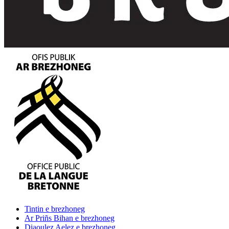
Tintin
e brezhoneg
Ar Priñs Bihan
e brezhoneg
Diaoulez Aelez
e brezhoneg