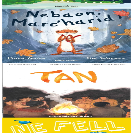
Er stok
13,00 €
3 bloaz hag ouzhpenn
Bannoù-heol
Nebaon, Marc'harid !
An avel, ar glav... Ne blij ket tamm enet da Varc'harid Koant...
Spontet-mik e vez bewech zoken. Daoust ha Lagadeg, he mignonez
nevez, a zeuio a-benn da lakaat...
Er stok
13,00 €
8 vloaz hag ouzhpenn
Al Lanv
Tan
E penn uhelañ an torgennoù glas, lec'h ma vez goloet ar menezioù
gant latar ar beurevezhioù disafar, eo kludet ar gêriadennig vaya
anvet Sakamch'en. En tu all...
Er stok
11,00 €
3 bloaz hag ouzhpenn
Bannoù-heol