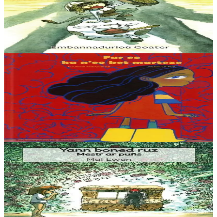
Marc'heg Thelo
“Ha gouzout a rez e c’hell ar c’hampouezh kas ar peoc’h war ar
bed-mañ ? Ma, azez ‘ta ma kontin dit istor ar paotrig Thelo.”
Er stok
5,60 €
6 vloaz hag ouzhpenn
Goater
Fur ha n'eo ket marteze
« Mont d’ar c’horn a blij din ken-ha-ken. Eno, ne gavan ket hir ma
amzer morse. Pezh zo, d’ar c’horn ne vez kaset nemet lamponed. Ha
me zo unan, hep mar ebet....
Er stok
15,00 €
3 bloaz hag ouzhpenn
Goater
Yann boned ruz, Mestr ar puñs
“Setu-me dihunet trumm, spontet gant ma gwallhunvre. Dre
vrumenn ma daoulagad e tamwelan bannoù lugernus al loar en he
c’hann oc’h en em silañ dre wask an...