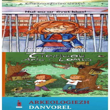
Er stok
5,60 €
3 bloaz hag ouzhpenn
Goater
Nul eo ar 6vet klas !
“Distro skol er 6vet klas :nullañ tra ar bed. Pegen bras eo ar skolaj !
Pa soñjan e skol gozh Diwan… Aze e oan e-touez ar re vrasañ, ar re
speredekañ, karet...
Er stok
5,60 €
5 bloaz hag ouzhpenn
Goater
Tiezigoù Aela ha Lomig
Titouroù, korfigelloù, alioù ha tresadennoù : peadra evit sikour ar
bevliesseurted d’en em staliañ el liorzhoù. Ur c’haier c’hoarius ha
gras dezhañ e c’haller...
Er stok
12,00 €
6 vloaz hag ouzhpenn
Goater