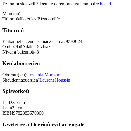
Ezhomm skoazell ?
Deuit e darempred ganeomp dre
bostel
Munudoù
Titl orin
Milo et les Biencomilfo
Titouroù
Embannet e
Deuet er-maez d'an 22/09/2023
Oad izelañ
Adalek 6 vloaz
Niver a bajennoù
48
Kenlabourerien
Oberour(ien)
Gwenola Morizur
Skeudennaouer(ien)
Laurent Houssin
Spisverkoù
Lud
28.5 cm
Lenn
22 cm
ISBN
9782383670360
Gwelet re all levrioù evit ar vugale