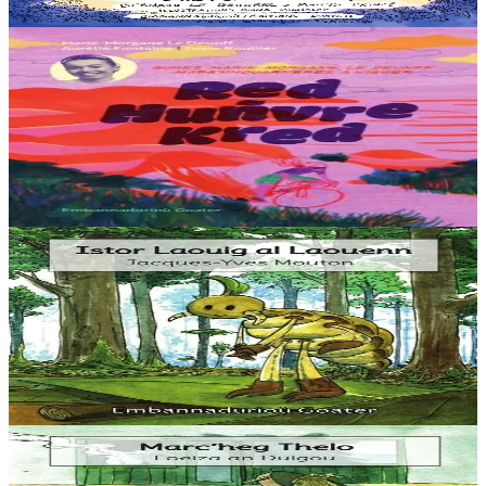
Er stok
20,00 €
10 vloaz hag ouzhpenn
Goater
Red, huñvre, Kred !
Eus Breizh e loc’ho Tro Frañs ar merc’hed d’ar 26 a viz Gouere
2025. Redek Bro-C’hall a raio, eus Brest da Chatel betek an 3 a viz
Eost ha tremen a raio dre Añje, Poatev, Clermont-Ferrand....
Er stok
12,00 €
3 bloaz hag ouzhpenn
Goater
Istor Laouig al Laouenn
“Ur wech e oa un ermit hag a veve e-barzh ur c’hoad. Doareoù iskis
a oa gantañ un tammig. Pa’z ae da ober un dro-vale e kase
dalc’hmat gantañ ur skubellig gant...
Er stok
5,60 €
3 bloaz hag ouzhpenn
Goater