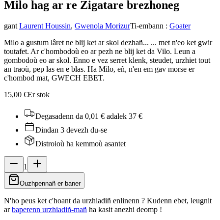
Milo hag ar re Zigatar
e brezhoneg
gant
Laurent Houssin
,
Gwenola Morizur
Ti-embann
:
Goater
Milo a gustum lâret ne blij ket ar skol dezhañ... ... met n'eo ket gwir
toutafet. Ar c'hombodoù eo ar pezh ne blij ket da Vilo. Leun a
gombodoù eo ar skol. Enno e vez serret klenk, steudet, urzhiet tout
an traoù, pep las en e blas. Ha Milo, eñ, n'en em gav morse er
c'hombod mat, GWECH EBET.
15,00 €
Er stok
Degasadenn da 0,01 €
adalek 37 €
Dindan 3 devezh du-se
Distroioù ha kemmoù asantet
1
Ouzhpennañ er baner
N'ho peus ket c'hoant da urzhiadiñ enlinenn ? Kudenn ebet, leugnit
ar
baperenn urzhiadiñ-mañ
ha kasit anezhi deomp !