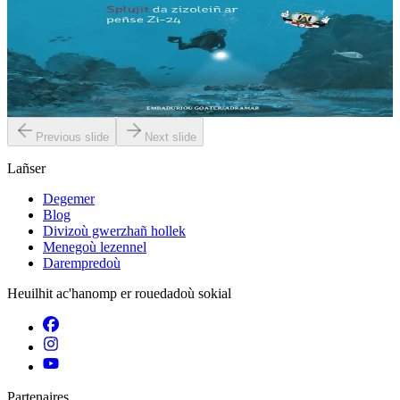
Arkeologiezh danvorel
Dizoloit penaos e labour an arkeologourien ha penaos e treseont an
arverkoù evit diskoulmañ kevrin ar peñse Zi-24 ! Ar mor, mirdi
brasañ ar bed. Deuit ganin...
Er stok
10,00 €
Previous slide
Next slide
Lañser
Degemer
Blog
Divizoù gwerzhañ hollek
Menegoù lezennel
Darempredoù
Heuilhit ac'hanomp er rouedadoù sokial
Partenaires