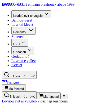
Bannoù-heol
Ti-embann brezhonek abaoe 1999
Levrioù evit ar vugale
Bannoù-treset
Levrioù klevet
Romantoù
Sonerezh
DVD
C'hoarioù
Geriadurioù
Levrioù e galleg
Keleier
Enklask...
Ctrl+K
Français
Ma fanerad
Enklask...
Ctrl+K
Ma fanerad
Levrioù evit ar vugale
6 vloaz hag ouzhpenn