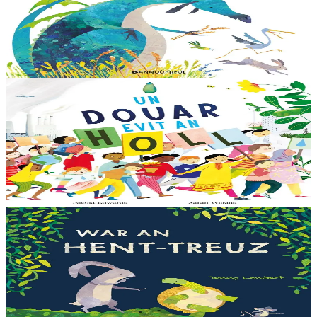
Dreistordinal eo ti nevez Eflammez. Bleunioù zo, geot flour hag
amezeien plijus-tre. Sur eo ?... - N’out ket evit chom amañ ! a huch
al loened all dezhi. Ha...
Er stok
13,00 €
6 vloaz hag ouzhpenn
Bannoù-heol
Un douar evit an holl
Bras-divent eo hor planedenn ha kaer-meurbet ivez, met ezhomm he
deus ouzhin hag ouzhit. Reiñ da gompren gwelloc’h efedoù Mab-
den war hor planedenn a ra al levr kaer-mañ....
Er stok
13,00 €
3 bloaz hag ouzhpenn
Bannoù-heol
War an hent-treuz
Piv a oar peseurt loened a c’haller gwelet er paludoù pa vez an noz
o serriñ ?... N’eus krokodil ebet avat. Peursur eo Logodennig. N’eo
ket ken sur he mignoned...