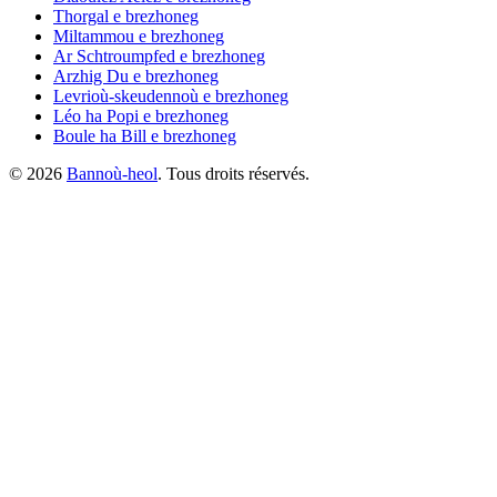
Thorgal
e brezhoneg
Miltammou
e brezhoneg
Ar Schtroumpfed
e brezhoneg
Arzhig Du
e brezhoneg
Levrioù-skeudennoù
e brezhoneg
Léo ha Popi
e brezhoneg
Boule ha Bill
e brezhoneg
©
2026
Bannoù-heol
. Tous droits réservés.