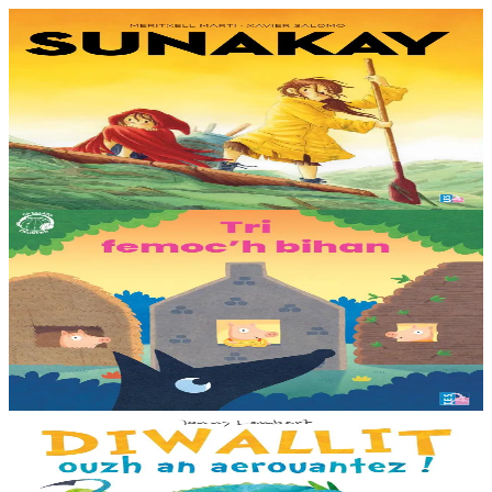
9 bloaz hag ouzhpenn
TES
Sunakay
Deuet eo ar mor da vezañ ur pezh lennad loustoni hep netra vev
ennañ ken. Div c’hoar zo o chom war un enez plastik, o klask bevañ
evel ma c’hallont, e-touez al lastez....
Er stok
25,00 €
3 bloaz hag ouzhpenn
TES
Tri femoc'h bihan
Ur wech e oa tri femoc’h bihan hag a veve eürus gant o zud. Un
deiz koulskoude e voe poent da bep hini kaout e di ! Ur rummad
savet a-ratozh evit ar vugale...
Er stok
12,00 €
3 bloaz hag ouzhpenn
Bannoù-heol
Diwallit ouzh an aerouantez !