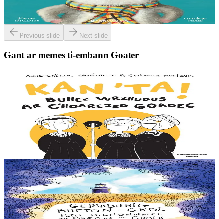
deiz en em gav gant ur broc’hig...
Er stok
13,00 €
Previous slide
Next slide
Gant ar memes ti-embann Goater
7 vloaz hag ouzhpenn
Goater
Kan 'ta ! Buhez vurzhudus ar c'hoarezed Goadec
Hag ar C’hoarezed Goadec a anavezez ? Desavet int bet war ar
maez, e Breizh, ha berzh o deus graet er bed a-bezh a-drugarez d’o
c’hanaouennoù. Eus Treffrin da...
Er stok
12,90 €
6 vloaz hag ouzhpenn
Goater
Geriadurig Breton-Groe
Plijout a raio ar geriadur-mañ d’an holl re dedennet gant yezh ar vro.