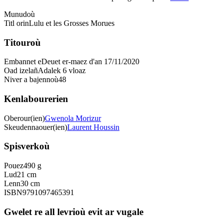
Munudoù
Titl orin
Lulu et les Grosses Morues
Titouroù
Embannet e
Deuet er-maez d'an 17/11/2020
Oad izelañ
Adalek 6 vloaz
Niver a bajennoù
48
Kenlabourerien
Oberour(ien)
Gwenola Morizur
Skeudennaouer(ien)
Laurent Houssin
Spisverkoù
Pouez
490 g
Lud
21 cm
Lenn
30 cm
ISBN
9791097465391
Gwelet re all levrioù evit ar vugale