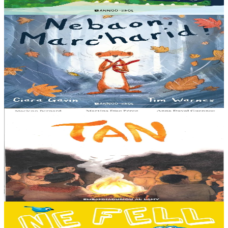
Er stok
13,00 €
3 bloaz hag ouzhpenn
Bannoù-heol
Nebaon, Marc'harid !
An avel, ar glav... Ne blij ket tamm enet da Varc'harid Koant...
Spontet-mik e vez bewech zoken. Daoust ha Lagadeg, he mignonez
nevez, a zeuio a-benn da lakaat...
Er stok
13,00 €
8 vloaz hag ouzhpenn
Al Lanv
Tan
E penn uhelañ an torgennoù glas, lec'h ma vez goloet ar menezioù
gant latar ar beurevezhioù disafar, eo kludet ar gêriadennig vaya
anvet Sakamch'en. En tu all...
Er stok
11,00 €
3 bloaz hag ouzhpenn
Bannoù-heol