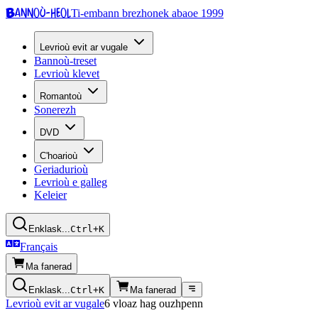
Bannoù-heol
Ti-embann brezhonek abaoe 1999
Levrioù evit ar vugale
Bannoù-treset
Levrioù klevet
Romantoù
Sonerezh
DVD
C'hoarioù
Geriadurioù
Levrioù e galleg
Keleier
Enklask...
Ctrl+K
Français
Ma fanerad
Enklask...
Ctrl+K
Ma fanerad
Levrioù evit ar vugale
6 vloaz hag ouzhpenn