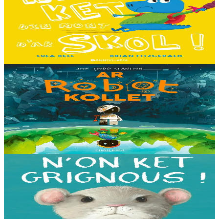
Ne fell ket din mont d'ar skol !
Hiziv emañ devezh skol kentañ Logodennig ha Dinosaorig. Ne fell
ket dezho mont, tamm ebet ! Pa grogo ar c'hentelioù avat e vo ur
pezh mell souezhenn....
Er stok
13,00 €
8 vloaz hag ouzhpenn
Timilenn
Ar Robot kollet
E kreiz-kreiz un toull-lastez... ez eus ur robotig torret o tihuniñ. N’en
deus ket soñj eus pelec’h eo deuet nag abaoe pegeit emañ aze, met
gouzout a ra n’eo...
Er stok
14,00 €
3 bloaz hag ouzhpenn
Bannoù-heol
N'on ket grignous !
E penn ar c’hoad ez eus ul logodenn vihan o chom. Brudet eo
Logodennig evit bezañ grignousañ ha teodekañ logodenn ar vro. Un