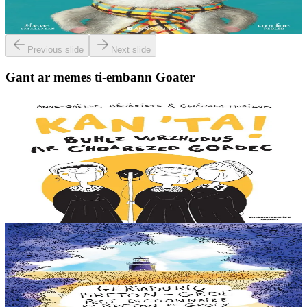
deiz en em gav gant ur broc’hig...
Er stok
13,00 €
Previous slide
Next slide
Gant ar memes ti-embann Goater
7 vloaz hag ouzhpenn
Goater
Kan 'ta ! Buhez vurzhudus ar c'hoarezed Goadec
Hag ar C’hoarezed Goadec a anavezez ? Desavet int bet war ar
maez, e Breizh, ha berzh o deus graet er bed a-bezh a-drugarez d’o
c’hanaouennoù. Eus Treffrin da...
Er stok
12,90 €
6 vloaz hag ouzhpenn
Goater
Geriadurig Breton-Groe
Plijout a raio ar geriadur-mañ d’an holl re dedennet gant yezh ar vro.