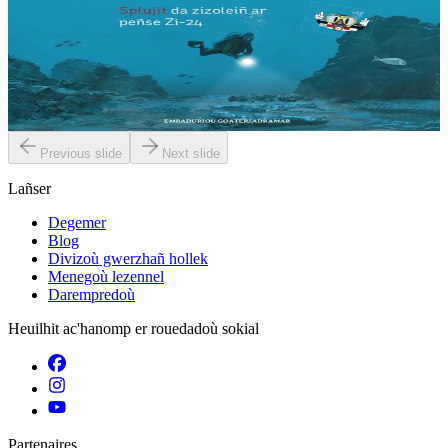
Arkeologiezh danvorel
Dizoloit penaos e labour an arkeologourien ha penaos e treseont an
arverkoù evit diskoulmañ kevrin ar peñse Zi-24 ! Ar mor, mirdi
brasañ ar bed. Deuit ganin...
Er stok
10,00 €
Previous slide
Next slide
Lañser
Degemer
Blog
Divizoù gwerzhañ hollek
Menegoù lezennel
Darempredoù
Heuilhit ac'hanomp er rouedadoù sokial
Partenaires