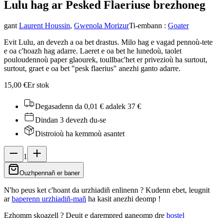
Lulu hag ar Pesked Flaerius
e brezhoneg
gant
Laurent Houssin
,
Gwenola Morizur
Ti-embann
:
Goater
Evit Lulu, an devezh a oa bet drastus. Milo hag e vagad pennoù-tete
e oa c'hoazh hag adarre. Laeret e oa bet he lunedoù, taolet
pouloudennoù paper glaourek, toullbac'het er privezioù ha surtout,
surtout, graet e oa bet "pesk flaerius" anezhi ganto adarre.
15,00 €
Er stok
Degasadenn da 0,01 €
adalek 37 €
Dindan 3 devezh du-se
Distroioù ha kemmoù asantet
1
Ouzhpennañ er baner
N'ho peus ket c'hoant da urzhiadiñ enlinenn ? Kudenn ebet, leugnit
ar
baperenn urzhiadiñ-mañ
ha kasit anezhi deomp !
Ezhomm skoazell ?
Deuit e darempred ganeomp dre
bostel