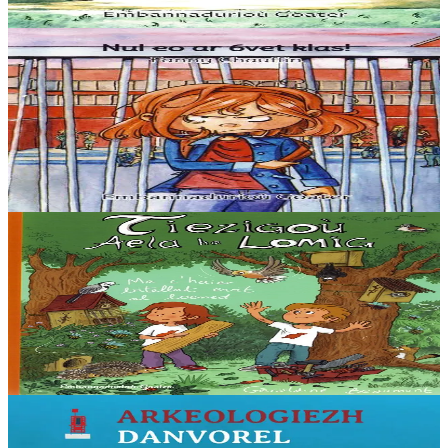
Er stok
5,60 €
3 bloaz hag ouzhpenn
Goater
Nul eo ar 6vet klas !
“Distro skol er 6vet klas :nullañ tra ar bed. Pegen bras eo ar skolaj !
Pa soñjan e skol gozh Diwan… Aze e oan e-touez ar re vrasañ, ar re
speredekañ, karet...
Er stok
5,60 €
5 bloaz hag ouzhpenn
Goater
Tiezigoù Aela ha Lomig
Titouroù, korfigelloù, alioù ha tresadennoù : peadra evit sikour ar
bevliesseurted d’en em staliañ el liorzhoù. Ur c’haier c’hoarius ha
gras dezhañ e c’haller...
Er stok
12,00 €
6 vloaz hag ouzhpenn
Goater