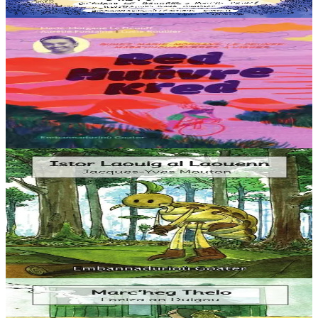
Er stok
20,00 €
10 vloaz hag ouzhpenn
Goater
Red, huñvre, Kred !
Eus Breizh e loc’ho Tro Frañs ar merc’hed d’ar 26 a viz Gouere
2025. Redek Bro-C’hall a raio, eus Brest da Chatel betek an 3 a viz
Eost ha tremen a raio dre Añje, Poatev, Clermont-Ferrand....
Er stok
12,00 €
3 bloaz hag ouzhpenn
Goater
Istor Laouig al Laouenn
“Ur wech e oa un ermit hag a veve e-barzh ur c’hoad. Doareoù iskis
a oa gantañ un tammig. Pa’z ae da ober un dro-vale e kase
dalc’hmat gantañ ur skubellig gant...
Er stok
5,60 €
3 bloaz hag ouzhpenn
Goater