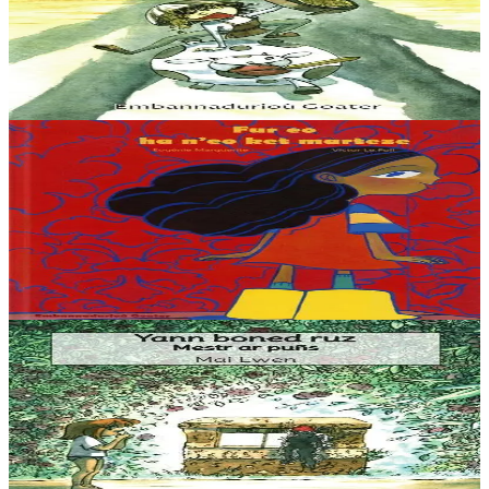
Marc'heg Thelo
“Ha gouzout a rez e c’hell ar c’hampouezh kas ar peoc’h war ar
bed-mañ ? Ma, azez ‘ta ma kontin dit istor ar paotrig Thelo.”
Er stok
5,60 €
6 vloaz hag ouzhpenn
Goater
Fur ha n'eo ket marteze
« Mont d’ar c’horn a blij din ken-ha-ken. Eno, ne gavan ket hir ma
amzer morse. Pezh zo, d’ar c’horn ne vez kaset nemet lamponed. Ha
me zo unan, hep mar ebet....
Er stok
15,00 €
3 bloaz hag ouzhpenn
Goater
Yann boned ruz, Mestr ar puñs
“Setu-me dihunet trumm, spontet gant ma gwallhunvre. Dre
vrumenn ma daoulagad e tamwelan bannoù lugernus al loar en he
c’hann oc’h en em silañ dre wask an...