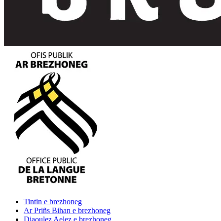
Tintin
e brezhoneg
Ar Priñs Bihan
e brezhoneg
Diaoulez Aelez
e brezhoneg