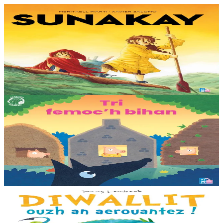
9 bloaz hag ouzhpenn
TES
Sunakay
Deuet eo ar mor da vezañ ur pezh lennad loustoni hep netra vev
ennañ ken. Div c’hoar zo o chom war un enez plastik, o klask bevañ
evel ma c’hallont, e-touez al lastez....
Er stok
25,00 €
3 bloaz hag ouzhpenn
TES
Tri femoc'h bihan
Ur wech e oa tri femoc’h bihan hag a veve eürus gant o zud. Un
deiz koulskoude e voe poent da bep hini kaout e di ! Ur rummad
savet a-ratozh evit ar vugale...
Er stok
12,00 €
3 bloaz hag ouzhpenn
Bannoù-heol
Diwallit ouzh an aerouantez !