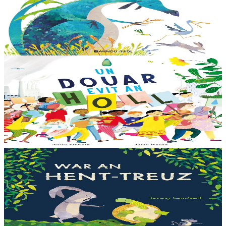
Dreistordinal eo ti nevez Eflammez. Bleunioù zo, geot flour hag
amezeien plijus-tre. Sur eo ?... - N’out ket evit chom amañ ! a huch
al loened all dezhi. Ha...
Er stok
13,00 €
6 vloaz hag ouzhpenn
Bannoù-heol
Un douar evit an holl
Bras-divent eo hor planedenn ha kaer-meurbet ivez, met ezhomm he
deus ouzhin hag ouzhit. Reiñ da gompren gwelloc’h efedoù Mab-
den war hor planedenn a ra al levr kaer-mañ....
Er stok
13,00 €
3 bloaz hag ouzhpenn
Bannoù-heol
War an hent-treuz
Piv a oar peseurt loened a c’haller gwelet er paludoù pa vez an noz
o serriñ ?... N’eus krokodil ebet avat. Peursur eo Logodennig. N’eo
ket ken sur he mignoned...