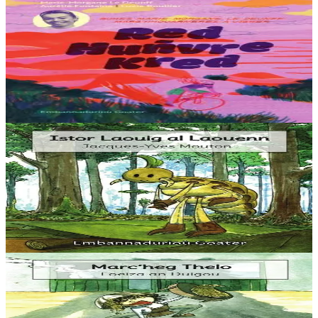
Goater
Red, huñvre, Kred !
Eus Breizh e loc’ho Tro Frañs ar merc’hed d’ar 26 a viz Gouere
2025. Redek Bro-C’hall a raio, eus Brest da Chatel betek an 3 a viz
Eost ha tremen a raio dre Añje, Poatev, Clermont-Ferrand....
Er stok
12,00 €
3 bloaz hag ouzhpenn
Goater
Istor Laouig al Laouenn
“Ur wech e oa un ermit hag a veve e-barzh ur c’hoad. Doareoù iskis
a oa gantañ un tammig. Pa’z ae da ober un dro-vale e kase
dalc’hmat gantañ ur skubellig gant...
Er stok
5,60 €
3 bloaz hag ouzhpenn
Goater
Marc'heg Thelo