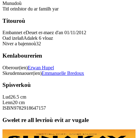
Munudoù
Titl orin
Istor du ar familh yar
Titouroù
Embannet e
Deuet er-maez d'an 01/11/2012
Oad izelañ
Adalek 6 vloaz
Niver a bajennoù
32
Kenlabourerien
Oberour(ien)
Erwan Hupel
Skeudennaouer(ien)
Emmanuelle Bredoux
Spisverkoù
Lud
26.5 cm
Lenn
20 cm
ISBN
9782918647157
Gwelet re all levrioù evit ar vugale
9 bloaz hag ouzhpenn
TES