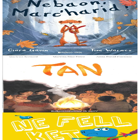
3 bloaz hag ouzhpenn
Bannoù-heol
Nebaon, Marc'harid !
An avel, ar glav... Ne blij ket tamm enet da Varc'harid Koant...
Spontet-mik e vez bewech zoken. Daoust ha Lagadeg, he mignonez
nevez, a zeuio a-benn da lakaat...
Er stok
13,00 €
8 vloaz hag ouzhpenn
Al Lanv
Tan
E penn uhelañ an torgennoù glas, lec'h ma vez goloet ar menezioù
gant latar ar beurevezhioù disafar, eo kludet ar gêriadennig vaya
anvet Sakamch'en. En tu all...
Er stok
11,00 €
3 bloaz hag ouzhpenn
Bannoù-heol
Ne fell ket din mont d'ar skol !