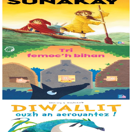
Sunakay
Deuet eo ar mor da vezañ ur pezh lennad loustoni hep netra vev
ennañ ken. Div c’hoar zo o chom war un enez plastik, o klask bevañ
evel ma c’hallont, e-touez al lastez....
Er stok
25,00 €
3 bloaz hag ouzhpenn
TES
Tri femoc'h bihan
Ur wech e oa tri femoc’h bihan hag a veve eürus gant o zud. Un
deiz koulskoude e voe poent da bep hini kaout e di ! Ur rummad
savet a-ratozh evit ar vugale...
Er stok
12,00 €
3 bloaz hag ouzhpenn
Bannoù-heol
Diwallit ouzh an aerouantez !
Dreistordinal eo ti nevez Eflammez. Bleunioù zo, geot flour hag