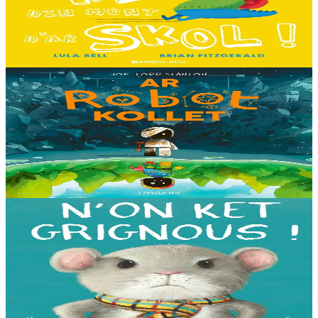
Hiziv emañ devezh skol kentañ Logodennig ha Dinosaorig. Ne fell
ket dezho mont, tamm ebet ! Pa grogo ar c'hentelioù avat e vo ur
pezh mell souezhenn....
Er stok
13,00 €
8 vloaz hag ouzhpenn
Timilenn
Ar Robot kollet
E kreiz-kreiz un toull-lastez... ez eus ur robotig torret o tihuniñ. N’en
deus ket soñj eus pelec’h eo deuet nag abaoe pegeit emañ aze, met
gouzout a ra n’eo...
Er stok
14,00 €
3 bloaz hag ouzhpenn
Bannoù-heol
N'on ket grignous !
E penn ar c’hoad ez eus ul logodenn vihan o chom. Brudet eo
Logodennig evit bezañ grignousañ ha teodekañ logodenn ar vro. Un
deiz en em gav gant ur broc’hig...