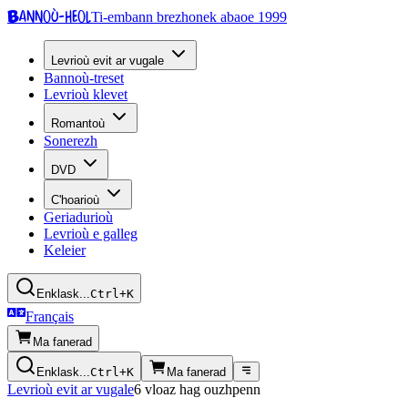
Bannoù-heol
Ti-embann brezhonek abaoe 1999
Levrioù evit ar vugale
Bannoù-treset
Levrioù klevet
Romantoù
Sonerezh
DVD
C'hoarioù
Geriadurioù
Levrioù e galleg
Keleier
Enklask...
Ctrl+K
Français
Ma fanerad
Enklask...
Ctrl+K
Ma fanerad
Levrioù evit ar vugale
6 vloaz hag ouzhpenn