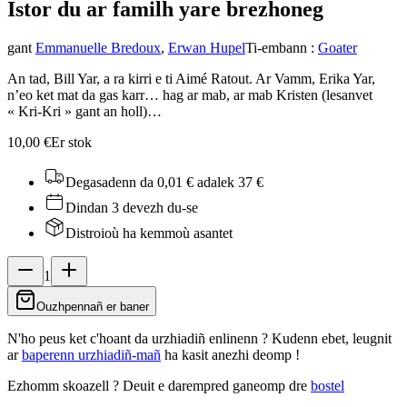
Istor du ar familh yar
e brezhoneg
gant
Emmanuelle Bredoux
,
Erwan Hupel
Ti-embann
:
Goater
An tad, Bill Yar, a ra kirri e ti Aimé Ratout. Ar Vamm, Erika Yar,
n’eo ket mat da gas karr… hag ar mab, ar mab Kristen (lesanvet
« Kri-Kri » gant an holl)…
10,00 €
Er stok
Degasadenn da 0,01 €
adalek 37 €
Dindan 3 devezh du-se
Distroioù ha kemmoù asantet
1
Ouzhpennañ er baner
N'ho peus ket c'hoant da urzhiadiñ enlinenn ? Kudenn ebet, leugnit
ar
baperenn urzhiadiñ-mañ
ha kasit anezhi deomp !
Ezhomm skoazell ?
Deuit e darempred ganeomp dre
bostel