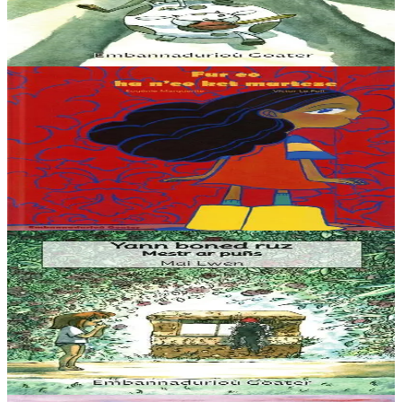
“Ha gouzout a rez e c’hell ar c’hampouezh kas ar peoc’h war ar
bed-mañ ? Ma, azez ‘ta ma kontin dit istor ar paotrig Thelo.”
Er stok
5,60 €
6 vloaz hag ouzhpenn
Goater
Fur ha n'eo ket marteze
« Mont d’ar c’horn a blij din ken-ha-ken. Eno, ne gavan ket hir ma
amzer morse. Pezh zo, d’ar c’horn ne vez kaset nemet lamponed. Ha
me zo unan, hep mar ebet....
Er stok
15,00 €
3 bloaz hag ouzhpenn
Goater
Yann boned ruz, Mestr ar puñs
“Setu-me dihunet trumm, spontet gant ma gwallhunvre. Dre
vrumenn ma daoulagad e tamwelan bannoù lugernus al loar en he
c’hann oc’h en em silañ dre wask an...
Er stok
5,60 €