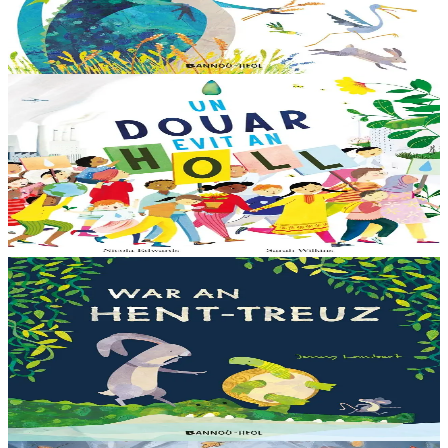
amezeien plijus-tre. Sur eo ?... - N’out ket evit chom amañ ! a huch
al loened all dezhi. Ha...
Er stok
13,00 €
6 vloaz hag ouzhpenn
Bannoù-heol
Un douar evit an holl
Bras-divent eo hor planedenn ha kaer-meurbet ivez, met ezhomm he
deus ouzhin hag ouzhit. Reiñ da gompren gwelloc’h efedoù Mab-
den war hor planedenn a ra al levr kaer-mañ....
Er stok
13,00 €
3 bloaz hag ouzhpenn
Bannoù-heol
War an hent-treuz
Piv a oar peseurt loened a c’haller gwelet er paludoù pa vez an noz
o serriñ ?... N’eus krokodil ebet avat. Peursur eo Logodennig. N’eo
ket ken sur he mignoned...
Er stok
13,00 €