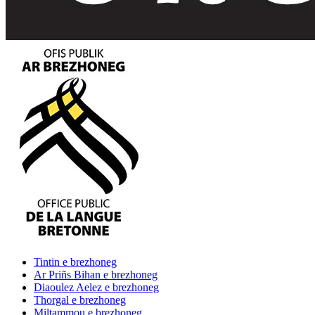
Tintin
e brezhoneg
Ar Priñs Bihan
e brezhoneg
Diaoulez Aelez
e brezhoneg
Thorgal
e brezhoneg
Miltammou
e brezhoneg