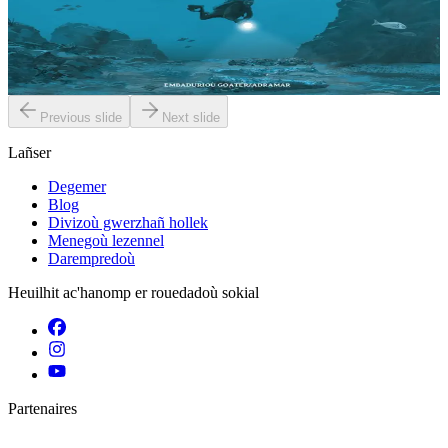
Dizoloit penaos e labour an arkeologourien ha penaos e treseont an
arverkoù evit diskoulmañ kevrin ar peñse Zi-24 ! Ar mor, mirdi
brasañ ar bed. Deuit ganin...
Er stok
10,00 €
Previous slide
Next slide
Lañser
Degemer
Blog
Divizoù gwerzhañ hollek
Menegoù lezennel
Darempredoù
Heuilhit ac'hanomp er rouedadoù sokial
Partenaires