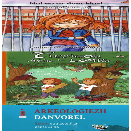
3 bloaz hag ouzhpenn
Goater
Nul eo ar 6vet klas !
“Distro skol er 6vet klas :nullañ tra ar bed. Pegen bras eo ar skolaj !
Pa soñjan e skol gozh Diwan… Aze e oan e-touez ar re vrasañ, ar re
speredekañ, karet...
Er stok
5,60 €
5 bloaz hag ouzhpenn
Goater
Tiezigoù Aela ha Lomig
Titouroù, korfigelloù, alioù ha tresadennoù : peadra evit sikour ar
bevliesseurted d’en em staliañ el liorzhoù. Ur c’haier c’hoarius ha
gras dezhañ e c’haller...
Er stok
12,00 €
6 vloaz hag ouzhpenn
Goater
Arkeologiezh danvorel