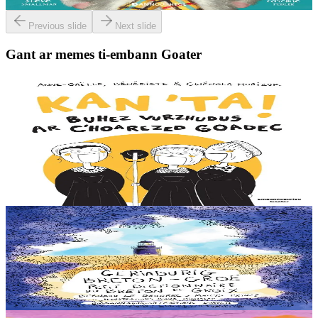
Er stok
13,00 €
Previous slide
Next slide
Gant ar memes ti-embann Goater
7 vloaz hag ouzhpenn
Goater
Kan 'ta ! Buhez vurzhudus ar c'hoarezed Goadec
Hag ar C’hoarezed Goadec a anavezez ? Desavet int bet war ar
maez, e Breizh, ha berzh o deus graet er bed a-bezh a-drugarez d’o
c’hanaouennoù. Eus Treffrin da...
Er stok
12,90 €
6 vloaz hag ouzhpenn
Goater
Geriadurig Breton-Groe
Plijout a raio ar geriadur-mañ d’an holl re dedennet gant yezh ar vro.
Er stok
20,00 €
10 vloaz hag ouzhpenn