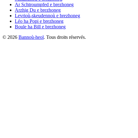
Ar Schtroumpfed
e brezhoneg
Arzhig Du
e brezhoneg
Levrioù-skeudennoù
e brezhoneg
Léo ha Popi
e brezhoneg
Boule ha Bill
e brezhoneg
©
2026
Bannoù-heol
. Tous droits réservés.