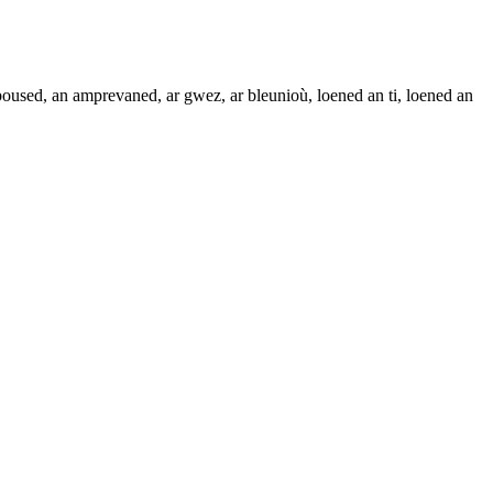
laboused, an amprevaned, ar gwez, ar bleunioù, loened an ti, loened an