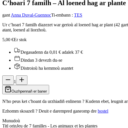
C’hoari 7 familh – Al loened hag ar plant
e
gant
Anna Duval-Guennoc
Ti-embann
:
TES
Ur c’hoari 7 familh diazezet war gerioù al loened hag ar plant (42 gar
atant, loened al liorzhoù.
5,00 €
Er stok
Degasadenn da 0,01 €
adalek 37 €
Dindan 3 devezh du-se
Distroioù ha kemmoù asantet
1
Ouzhpennañ er baner
N'ho peus ket c'hoant da urzhiadiñ enlinenn ? Kudenn ebet, leugnit a
Ezhomm skoazell ?
Deuit e darempred ganeomp dre
bostel
Munudoù
Titl orin
Jeu de 7 familles - Les animaux et les plantes