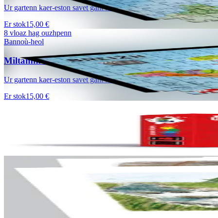
Ur gartenn kaer-eston savet gant Mikael Bodlore-Penlaez en em domma
Er stok
15,00 €
8 vloaz hag ouzhpenn
Bannoù-heol
Miltamm Breizh (500 tamm) - Eil embann
Ur gartenn kaer-eston savet gant Mikael Bodlore-Penlaez evit en em 
Er stok
15,00 €
8 vloaz hag ouzhpenn
Nuts Publishing
Ruz 7
Er stok
15,00 €
2 vloaz hag ouzhpenn
TES
A-rummadoù
126 kartenn-skeudenn da renkañ dre rummadoù : loened, plant, trao