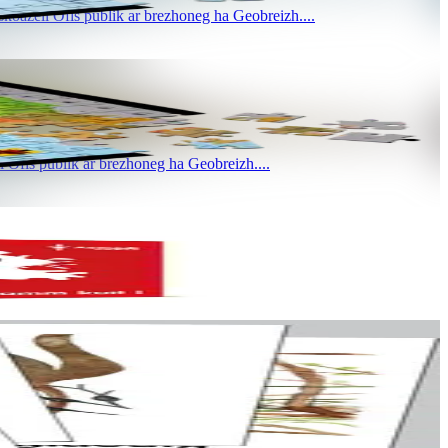
koazell Ofis publik ar brezhoneg ha Geobreizh....
 Ofis publik ar brezhoneg ha Geobreizh....