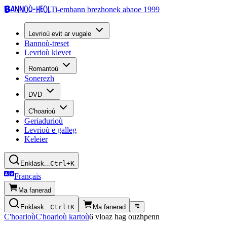
Bannoù-heol
Ti-embann brezhonek abaoe 1999
Levrioù evit ar vugale
Bannoù-treset
Levrioù klevet
Romantoù
Sonerezh
DVD
C'hoarioù
Geriadurioù
Levrioù e galleg
Keleier
Enklask...
Ctrl+K
Français
Ma fanerad
Enklask...
Ctrl+K
Ma fanerad
C'hoarioù
C'hoarioù kartoù
6 vloaz hag ouzhpenn