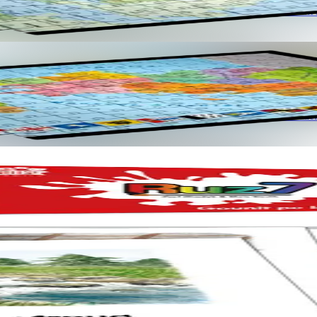
ñ ouzh douaroniezh ar broadoù keltiek ha deskiñ en ur c'hoari. Gant s
dommañ ouzh douaroniezh Breizh ha deskiñ en ur c'hoari. Gant skoazell
ù… Diwar mennozh Isabelle Le Nabat.