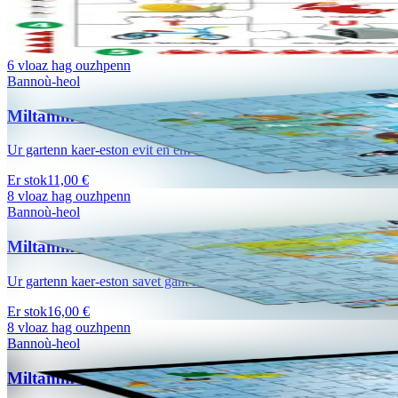
Kentañ lizherenneg Arzhig Du e brezhoneg dindan stumm ur miltamm e
Er stok
8,00 €
6 vloaz hag ouzhpenn
Bannoù-heol
Miltamm Kartenn ar Bed (280 tamm)
Ur gartenn kaer-eston evit en em dommañ ouzh douaroniezh ar Bed ha d
Er stok
11,00 €
8 vloaz hag ouzhpenn
Bannoù-heol
Miltamm Kartenn ar Bed (1000 tamm)
Ur gartenn kaer-eston savet gant Mikael Bodlore-Penlaez evit en em 
Er stok
16,00 €
8 vloaz hag ouzhpenn
Bannoù-heol
Miltamm Broadoù keltiek (500 tamm)