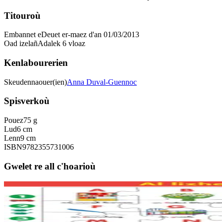
Titouroù
Embannet e
Deuet er-maez d'an 01/03/2013
Oad izelañ
Adalek 6 vloaz
Kenlabourerien
Skeudennaouer(ien)
Anna Duval-Guennoc
Spisverkoù
Pouez
75 g
Lud
6 cm
Lenn
9 cm
ISBN
9782355731006
Gwelet re all c'hoarioù
3 bloaz hag ouzhpenn
Bannoù-heol
Miltamm "Lizherenneg Arzhig Du" (30 tamm)