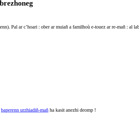
 brezhoneg
tenn). Pal ar c’hoari : ober ar muiañ a familhoù e-touez ar re-mañ : al 
r
baperenn urzhiadiñ-mañ
ha kasit anezhi deomp !