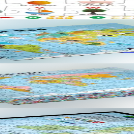
vit en em dommañ ouzh al lenn ha deskiñ en ur c'hoari. Gant skoazell
eskiñ en ur c'hoari. Gant skoazell Ofis Publik ar Brezhoneg. Mizoù-kas
dommañ ouzh douaroniezh ar Bed ha deskiñ en ur c'hoari. Gant skoazell