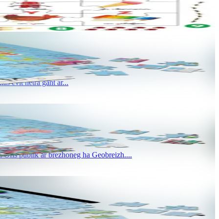
 Ofis publik ar Brezhoneg....
 evit netra gant ar...
 Ofis publik ar brezhoneg ha Geobreizh....