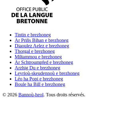
Tintin
e brezhoneg
Ar Priñs Bihan
e brezhoneg
Diaoulez Aelez
e brezhoneg
Thorgal
e brezhoneg
Miltammou
e brezhoneg
Ar Schtroumpfed
e brezhoneg
Arzhig Du
e brezhoneg
Levrioù-skeudennoù
e brezhoneg
Léo ha Popi
e brezhoneg
Boule ha Bill
e brezhoneg
©
2026
Bannoù-heol
. Tous droits réservés.