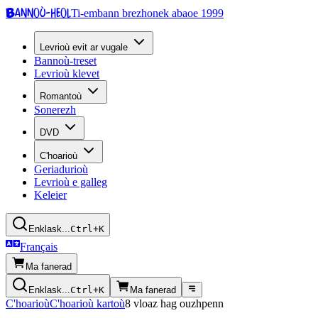
Bannoù-heol
Ti-embann brezhonek abaoe 1999
Levrioù evit ar vugale
Bannoù-treset
Levrioù klevet
Romantoù
Sonerezh
DVD
C'hoarioù
Geriadurioù
Levrioù e galleg
Keleier
Enklask...
Ctrl+K
Français
Ma fanerad
Enklask...
Ctrl+K
Ma fanerad
C'hoarioù
C'hoarioù kartoù
8 vloaz hag ouzhpenn