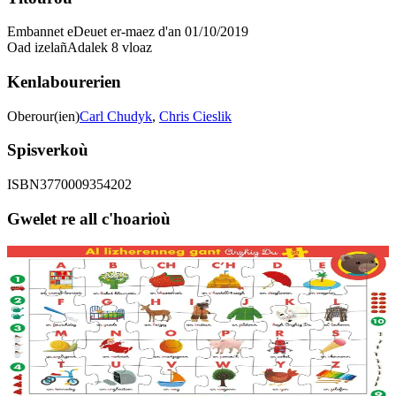
Embannet e
Deuet er-maez d'an 01/10/2019
Oad izelañ
Adalek 8 vloaz
Kenlabourerien
Oberour(ien)
Carl Chudyk
,
Chris Cieslik
Spisverkoù
ISBN
3770009354202
Gwelet re all c'hoarioù
3 bloaz hag ouzhpenn
Bannoù-heol
Miltamm "Lizherenneg Arzhig Du" (30 tamm)
Kentañ lizherenneg Arzhig Du e brezhoneg dindan stumm ur
miltamm evit en em dommañ ouzh al lenn ha deskiñ en ur c'hoari.
Gant skoazell Ofis publik ar Brezhoneg....