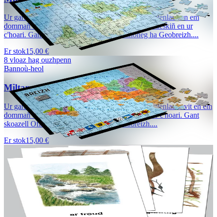
Ur gartenn kaer-eston savet gant Mikael Bodlore-Penlaez en em
dommañ ouzh douaroniezh ar broadoù keltiek ha deskiñ en ur
c'hoari. Gant skoazell Ofis publik ar brezhoneg ha Geobreizh....
Er stok
15,00 €
8 vloaz hag ouzhpenn
Bannoù-heol
Miltamm Breizh (500 tamm) - Eil embann
Ur gartenn kaer-eston savet gant Mikael Bodlore-Penlaez evit en em
dommañ ouzh douaroniezh Breizh ha deskiñ en ur c'hoari. Gant
skoazell Ofis publik ar brezhoneg ha Geobreizh....
Er stok
15,00 €
2 vloaz hag ouzhpenn
TES
A-rummadoù
126 kartenn-skeudenn da renkañ dre rummadoù : loened, plant,
traoù… Diwar mennozh Isabelle Le Nabat.