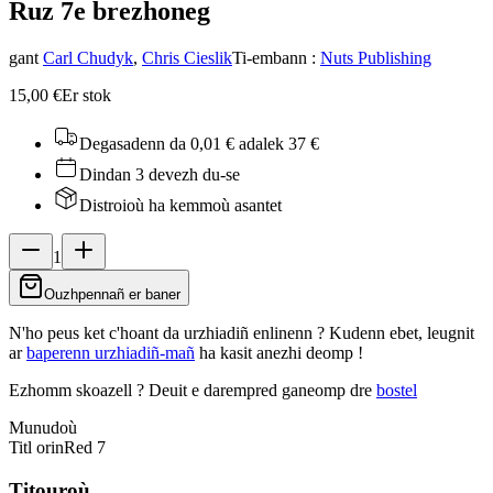
Ruz 7
e brezhoneg
gant
Carl Chudyk
,
Chris Cieslik
Ti-embann
:
Nuts Publishing
15,00 €
Er stok
Degasadenn da 0,01 €
adalek 37 €
Dindan 3 devezh du-se
Distroioù ha kemmoù asantet
1
Ouzhpennañ er baner
N'ho peus ket c'hoant da urzhiadiñ enlinenn ? Kudenn ebet, leugnit
ar
baperenn urzhiadiñ-mañ
ha kasit anezhi deomp !
Ezhomm skoazell ?
Deuit e darempred ganeomp dre
bostel
Munudoù
Titl orin
Red 7
Titouroù