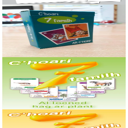
Er stok
18,00 €
6 vloaz hag ouzhpenn
Keit vimp bev
C’hoari 7 familh – Ar c’horf
Ur c'hoari "7" familh diwar-benn ar c'horf gant 9 familh ! Roll an 9
familh : Bleveg, Lagadeg, Skouarneg, Taleg, Danteg, Troadeg,
Keineg, Frieg hag Ivineg.
Er stok
5,00 €
6 vloaz hag ouzhpenn
TES
C’hoari 7 familh – Al loened hag ar plant
Ur c’hoari 7 familh diazezet war gerioù al loened hag ar plant (42
gartenn). Pal ar c’hoari : ober ar muiañ a familhoù e-touez ar re-mañ
: al laboused, an...
Er stok
5,00 €
6 vloaz hag ouzhpenn
TES