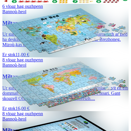
Er stok
8,00 €
6 vloaz hag ouzhpenn
Bannoù-heol
Miltamm Kartenn ar Bed (280 tamm)
Ur gartenn kaer-eston evit en em dommañ ouzh douaroniezh ar Bed
ha deskiñ en ur c'hoari. Gant skoazell Ofis Publik ar Brezhoneg.
Mizoù-kas evit netra gant ar...
Er stok
11,00 €
8 vloaz hag ouzhpenn
Bannoù-heol
Miltamm Kartenn ar Bed (1000 tamm)
Ur gartenn kaer-eston savet gant Mikael Bodlore-Penlaez evit en em
dommañ ouzh douaroniezh ar Bed ha deskiñ en ur c'hoari. Gant
skoazell Ofis publik ar brezhoneg ha Geobreizh....
Er stok
16,00 €
8 vloaz hag ouzhpenn
Bannoù-heol
Miltamm Broadoù keltiek (500 tamm)