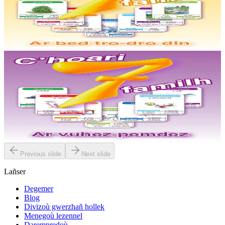
C’hoari 7 familh – Ar bed tro-dro din
Ur c’hoari 7 familh diazezet war gerioù ar bed tro-dro din : al liorzh,
ar skol, an aod, ar stalioù, e kêr, an atant, ar menezioù (42 gartenn).
Er stok
5,00 €
6 vloaz hag ouzhpenn
TES
C’hoari 7 familh – Ar vuhez pemdez
Ur c’hoari 7 familh diazezet war gerioù ar vuhez pemdez : an
arrebeuri, an trañsportoù, ar c’hoarielloù, an ostilhoù, an dilhad, al
listri, ar sal-dour (42 gartenn)....
Er stok
5,00 €
Previous slide
Next slide
Lañser
Degemer
Blog
Divizoù gwerzhañ hollek
Menegoù lezennel
Darempredoù