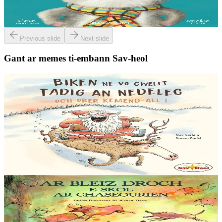
deiz en em gav gant ur broc’hig...
Er stok
13,00 €
Previous slide
Next slide
Gant ar memes ti-embann Sav-heol
6 vloaz hag ouzhpenn
Sav-heol
Biken ne vo gwelet Tadig an Nedeleg oc'h ober
kemend-all !
Biken ne vo gwelet Tadig an Nedeleg oc'h ober kemend-all ! Biken
ne gaso profoù Nedeleg d’ar vugale da Bask. Biken ne zebro ar
gwastilli chomet war-lerc’h ar...
Er stok
12,00 €
5 bloaz hag ouzhpenn
Sav-heol
Ar bleiz droch e skol ar chaseourien