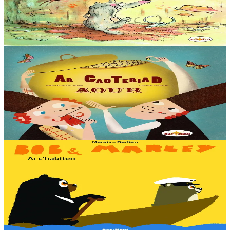
Emgav en deus ar Bleiz Droch hiziv gant ar chaseour brudet Krog-
e-barzh. Gant alioù fur ar chaseour meur eo sur d’ober berzh. N’eus
nemet derc’hel soñj : ar fri...
Er stok
13,00 €
6 vloaz hag ouzhpenn
Sav-heol
Ar gaoteriad aour
En ur gêriadenn eus Rusia e oa daou vreur o chom. Boris, ar breur
henañ, a oa paotr fin, met Yakov a oa berr e spered. Un deiz o doa
kavet un teñzor. Ha neuze…
Er stok
13,00 €
3 bloaz hag ouzhpenn
Sav-heol
Bob & Marley - Ar c'habiten
Bob en deus c'hoant da gaout ur vag. Met penaos bezañ kabiten ?
Dougen bri d'ar vignoniezh gant fent ha teneridigezh eo pal an
dastumad-mañ.
Er stok
7,00 €