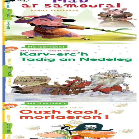
Mab ar samourai
Mab ur samourai eo Hiro. Ha netra ken. Rak Hiro ne denn da
samourai ebet : ne oar nag ober war-dro e varc’h, na chaseal, nag en
em gannañ... Ur pezh razh tev...
Er stok
5,50 €
6 vloaz hag ouzhpenn
Sav-heol
Karv-erc'h Tadig an Nedeleg
Karilhon zo ur menn karv-erc’h hag a garfe sachañ karr-stlej Tadig
an Nedeleg. Met evit bezañ karv-erc’h Tadig an Nedeleg e ranker
deskiñ nijal. Ha se n’eo ket aes......
Er stok
6,00 €
6 vloaz hag ouzhpenn
Sav-heol
Ouzh taol, morlaeron !
Biskoazh kemend-all ! Ar c’habiten Fri-Ruz hag e vartoloded a zo o