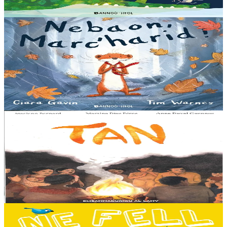
Er stok
13,00 €
3 bloaz hag ouzhpenn
Bannoù-heol
Nebaon, Marc'harid !
An avel, ar glav... Ne blij ket tamm enet da Varc'harid Koant...
Spontet-mik e vez bewech zoken. Daoust ha Lagadeg, he mignonez
nevez, a zeuio a-benn da lakaat...
Er stok
13,00 €
8 vloaz hag ouzhpenn
Al Lanv
Tan
E penn uhelañ an torgennoù glas, lec'h ma vez goloet ar menezioù
gant latar ar beurevezhioù disafar, eo kludet ar gêriadennig vaya
anvet Sakamch'en. En tu all...
Er stok
11,00 €
3 bloaz hag ouzhpenn
Bannoù-heol