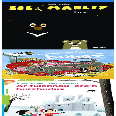
3 bloaz hag ouzhpenn
Sav-heol
Bob & Marley - An noz
Aon en deus Bob fenoz. Aon en deus da gousket. C'hoant en deus
da chom dihun. Ha dont a raio a-benn ? Dougen bri d'ar vignoniezh
gant fent ha teneridigezh eo pal an dastumad-mañ....
Er stok
7,00 €
8 vloaz hag ouzhpenn
Sav-heol
Brasañ sotoni ma buhez
Er stok
7,00 €
6 vloaz hag ouzhpenn
Sav-heol
Ar fulennoù-erc'h burzhudus
Buan-buan ! Olga, Ingrid ha Hans a rank hastañ buan ! O mamm,
Rouanez an Erc’h, he deus goulennet diganto mont da gas un
arc’hig prizius da… Dadig an Nedeleg....