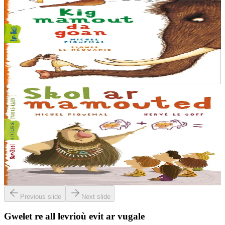
Sav-heol
Kig mamout da goan
Ran zo aet skuizh. Skuizh o klevout goapaerezh ar re vras peogwir
eo bihan. Trawalc'h ! Neuze en deus graet e soñj : mont da dapout
ur mamout. Ur pezh pikol mamout......
Er stok
5,50 €
6 vloaz hag ouzhpenn
Stok diviet
Sav-heol
Skol ar mamouted
2 vamout ha 3 mamout a ra… Se a ra 5 mamout. Ran hag e
vignoned zo prest da zeskiñ kontañ... met ar mestr-skol ne ra nemet
debriñ evel ur pemoc’h a-hed an deiz !...
Stok diviet
Previous slide
Next slide
Gwelet re all levrioù evit ar vugale