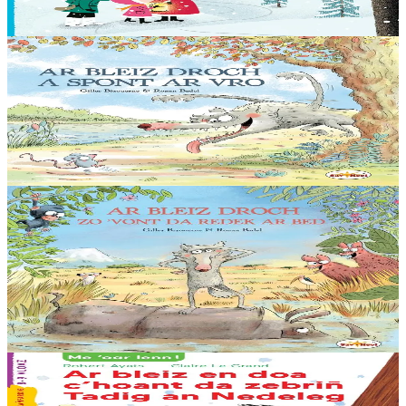
Er stok
7,00 €
5 bloaz hag ouzhpenn
Sav-heol
Ar Bleiz Droch a spont ar Vro
"Me eo ar Bleiz, spontailh ar vro ! a ra deoc’h krenañ tro-war-dro !
Spontit, tudoù, spontit, loened ! An holl ganin a vo debret !”
Er stok
13,50 €
5 bloaz hag ouzhpenn
Sav-heol
Ar Bleiz Droch zo 'vont da redek ar bed
Hiziv emañ ar Bleiz Droch oc'h en em soñjal ha hir e kav e amzer. «
Chom da chaseal er vro-mañ, sed a zo un torr-penn eus ar re
washañ. Graet eo ma soñj ganin...
Er stok
13,50 €
6 vloaz hag ouzhpenn
Sav-heol