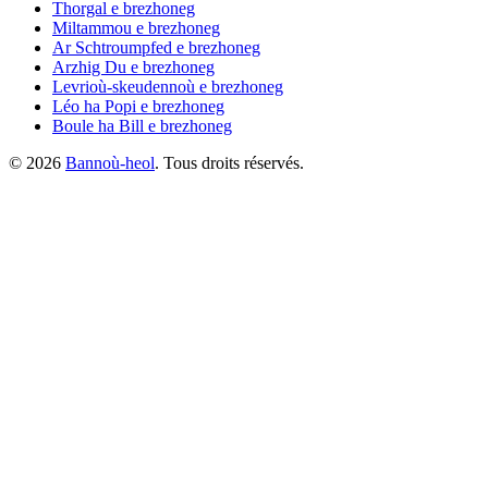
Thorgal
e brezhoneg
Miltammou
e brezhoneg
Ar Schtroumpfed
e brezhoneg
Arzhig Du
e brezhoneg
Levrioù-skeudennoù
e brezhoneg
Léo ha Popi
e brezhoneg
Boule ha Bill
e brezhoneg
©
2026
Bannoù-heol
. Tous droits réservés.