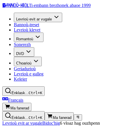
Bannoù-heol
Ti-embann brezhonek abaoe 1999
Levrioù evit ar vugale
Bannoù-treset
Levrioù klevet
Romantoù
Sonerezh
DVD
C'hoarioù
Geriadurioù
Levrioù e galleg
Keleier
Enklask...
Ctrl+K
Français
Ma fanerad
Enklask...
Ctrl+K
Ma fanerad
Levrioù evit ar vugale
Bidoc'hig
6 vloaz hag ouzhpenn