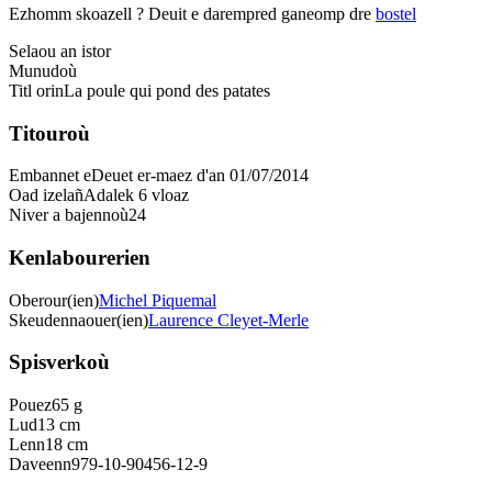
Ezhomm skoazell ?
Deuit e darempred ganeomp dre
bostel
Selaou an istor
Munudoù
Titl orin
La poule qui pond des patates
Titouroù
Embannet e
Deuet er-maez d'an 01/07/2014
Oad izelañ
Adalek 6 vloaz
Niver a bajennoù
24
Kenlabourerien
Oberour(ien)
Michel Piquemal
Skeudennaouer(ien)
Laurence Cleyet-Merle
Spisverkoù
Pouez
65 g
Lud
13 cm
Lenn
18 cm
Daveenn
979-10-90456-12-9