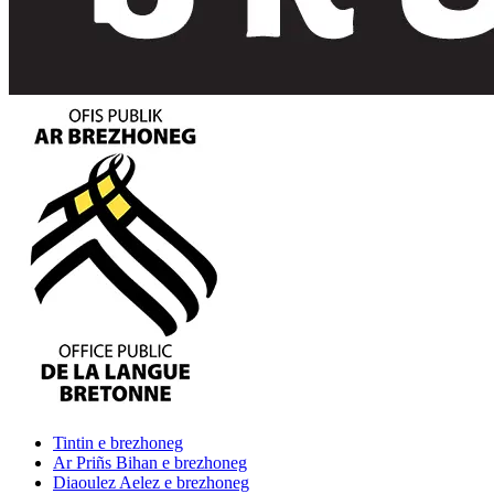
Tintin
e brezhoneg
Ar Priñs Bihan
e brezhoneg
Diaoulez Aelez
e brezhoneg