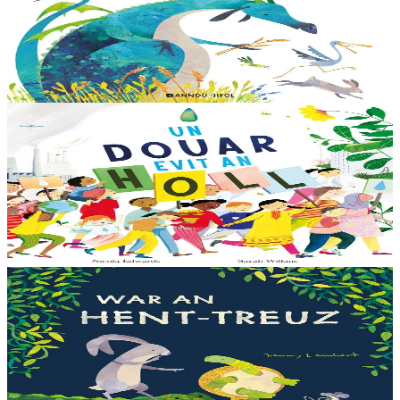
Dreistordinal eo ti nevez Eflammez. Bleunioù zo, geot flour hag
amezeien plijus-tre. Sur eo ?... - N’out ket evit chom amañ ! a huch
al loened all dezhi. Ha...
Er stok
13,00 €
6 vloaz hag ouzhpenn
Bannoù-heol
Un douar evit an holl
Bras-divent eo hor planedenn ha kaer-meurbet ivez, met ezhomm he
deus ouzhin hag ouzhit. Reiñ da gompren gwelloc’h efedoù Mab-
den war hor planedenn a ra al levr kaer-mañ....
Er stok
13,00 €
3 bloaz hag ouzhpenn
Bannoù-heol
War an hent-treuz
Piv a oar peseurt loened a c’haller gwelet er paludoù pa vez an noz
o serriñ ?... N’eus krokodil ebet avat. Peursur eo Logodennig. N’eo
ket ken sur he mignoned...