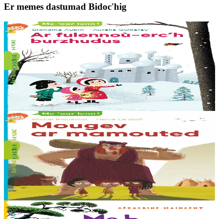
Er memes dastumad Bidoc'hig
6 vloaz hag ouzhpenn
Sav-heol
Ar fulennoù-erc'h burzhudus
Buan-buan ! Olga, Ingrid ha Hans a rank hastañ buan ! O mamm,
Rouanez an Erc’h, he deus goulennet diganto mont da gas un
arc’hig prizius da… Dadig an Nedeleg....
Er stok
7,00 €
6 vloaz hag ouzhpenn
Sav-heol
Mougev ar mamouted
Abaoe m’eo erruet Ugur, an den drouk ha kriz, e-barzh ar meuriad e
ya fall an traoù. An holl o deus aon rak ar mell paotr-se... Spontet eo
ar vugale hag an dud...
Er stok
6,00 €
6 vloaz hag ouzhpenn
Sav-heol