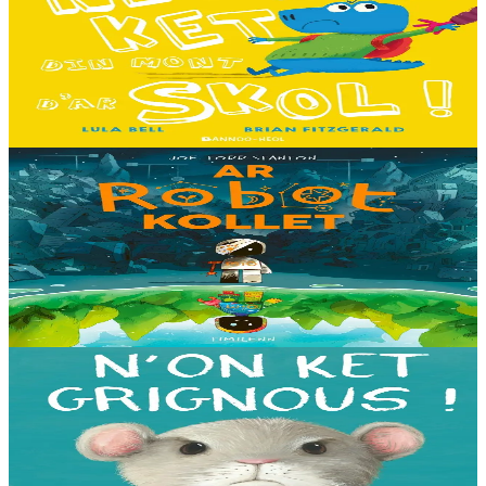
Ne fell ket din mont d'ar skol !
Hiziv emañ devezh skol kentañ Logodennig ha Dinosaorig. Ne fell
ket dezho mont, tamm ebet ! Pa grogo ar c'hentelioù avat e vo ur
pezh mell souezhenn....
Er stok
13,00 €
8 vloaz hag ouzhpenn
Timilenn
Ar Robot kollet
E kreiz-kreiz un toull-lastez... ez eus ur robotig torret o tihuniñ. N’en
deus ket soñj eus pelec’h eo deuet nag abaoe pegeit emañ aze, met
gouzout a ra n’eo...
Er stok
14,00 €
3 bloaz hag ouzhpenn
Bannoù-heol
N'on ket grignous !
E penn ar c’hoad ez eus ul logodenn vihan o chom. Brudet eo
Logodennig evit bezañ grignousañ ha teodekañ logodenn ar vro. Un