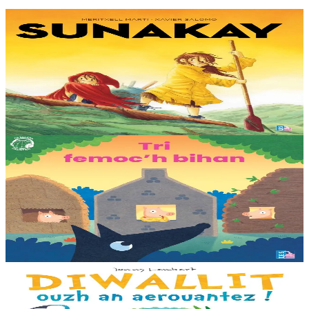
9 bloaz hag ouzhpenn
TES
Sunakay
Deuet eo ar mor da vezañ ur pezh lennad loustoni hep netra vev
ennañ ken. Div c’hoar zo o chom war un enez plastik, o klask bevañ
evel ma c’hallont, e-touez al lastez....
Er stok
25,00 €
3 bloaz hag ouzhpenn
TES
Tri femoc'h bihan
Ur wech e oa tri femoc’h bihan hag a veve eürus gant o zud. Un
deiz koulskoude e voe poent da bep hini kaout e di ! Ur rummad
savet a-ratozh evit ar vugale...
Er stok
12,00 €
3 bloaz hag ouzhpenn
Bannoù-heol
Diwallit ouzh an aerouantez !