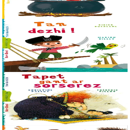
paouez ober peñse war un enezenn didud... Didud ? N’eo ket ’vat !
Ar bobl Azebrtud he deus...
Er stok
6,00 €
6 vloaz hag ouzhpenn
Sav-heol
Tan dezhi !
Yannig n’eo ket evit padout ken. Pe war lestr ar vorlaeron pe war an
enez didud e vez ret sentiñ ha plegañ dalc’hmat. Poent bras mont
war-du ar frankiz !
Er stok
5,50 €
6 vloaz hag ouzhpenn
Sav-heol
Tapet gant ar sorserez
Ivinoù hir ha dent lemm dezhi, gwenaennoù bras war he fri kamm...
N’eus na mar na marteze ur gwir sorserez eo an itron Bastrouilh !
Ha Nolwenn he deus kavet un...
Er stok
5,50 €
6 vloaz hag ouzhpenn