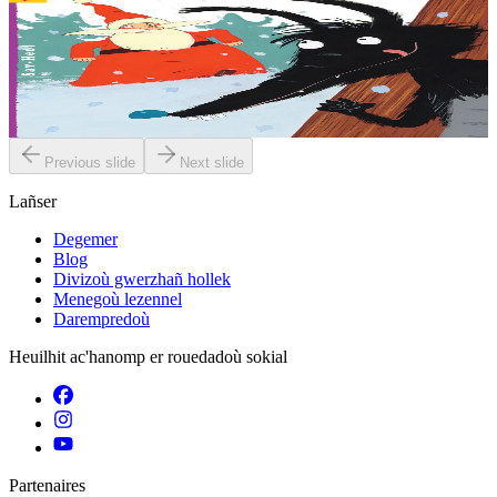
Ar bleiz en doa c'hoant da zebriñ Tadig an Nedeleg
Abaoe savet an heol emañ ar bleiz o c’hedal a-dreñv ur wezenn, e
dreid o skornañ en erc’h, riell ouzh e feskennoù blevek. Naon en
deus, ken en deus. Ha setu...
Er stok
6,00 €
Previous slide
Next slide
Lañser
Degemer
Blog
Divizoù gwerzhañ hollek
Menegoù lezennel
Darempredoù
Heuilhit ac'hanomp er rouedadoù sokial
Partenaires