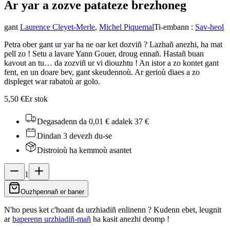
Ar yar a zozve patatez
e brezhoneg
gant
Laurence Cleyet-Merle
,
Michel Piquemal
Ti-embann
:
Sav-heol
Petra ober gant ur yar ha ne oar ket dozviñ ? Lazhañ anezhi, ha mat
pell zo ! Setu a lavare Yann Gouer, droug ennañ. Hastañ buan
kavout an tu… da zozviñ ur vi diouzhtu ! An istor a zo kontet gant
fent, en un doare bev, gant skeudennoù. Ar gerioù diaes a zo
displeget war rabatoù ar golo.
5,50 €
Er stok
Degasadenn da 0,01 €
adalek 37 €
Dindan 3 devezh du-se
Distroioù ha kemmoù asantet
1
Ouzhpennañ er baner
N'ho peus ket c'hoant da urzhiadiñ enlinenn ? Kudenn ebet, leugnit
ar
baperenn urzhiadiñ-mañ
ha kasit anezhi deomp !