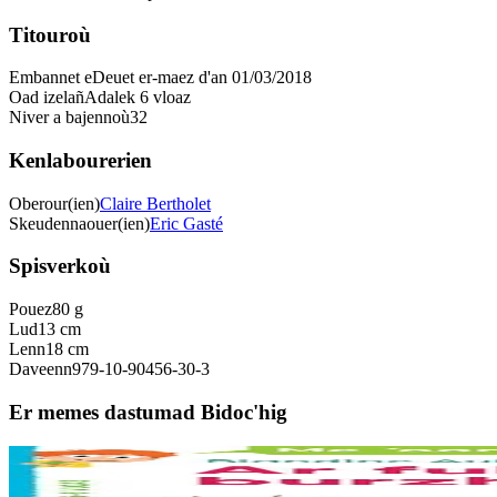
Titouroù
Embannet e
Deuet er-maez d'an 01/03/2018
Oad izelañ
Adalek 6 vloaz
Niver a bajennoù
32
Kenlabourerien
Oberour(ien)
Claire Bertholet
Skeudennaouer(ien)
Eric Gasté
Spisverkoù
Pouez
80 g
Lud
13 cm
Lenn
18 cm
Daveenn
979-10-90456-30-3
Er memes dastumad Bidoc'hig
6 vloaz hag ouzhpenn
Sav-heol