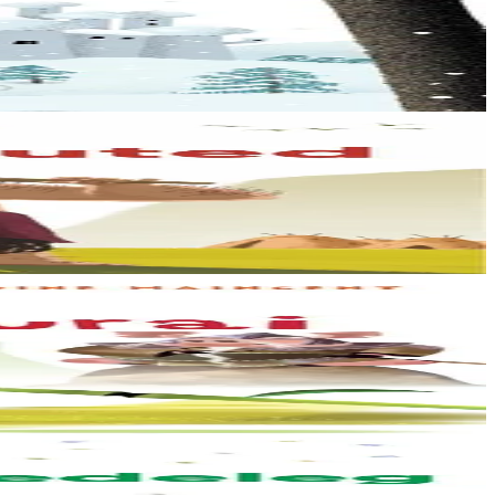
ius da… Dadig an Nedeleg....
vugale hag an dud...
.. Ur pezh razh tev...