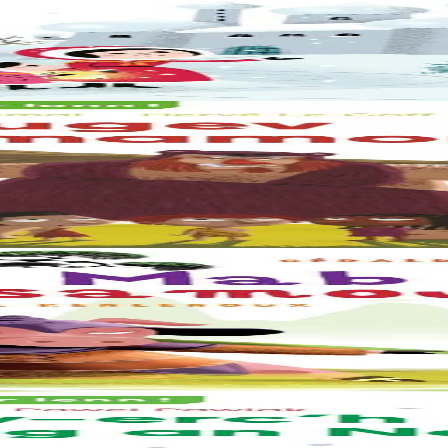
nez an Erc’h, he deus goulennet diganto mont da gas un arc’hig priz
fall an traoù. An holl o deus aon rak ar mell paotr-se... Spontet eo ar 
ebet : ne oar nag ober war-dro e varc’h, na chaseal, nag en em gannañ.