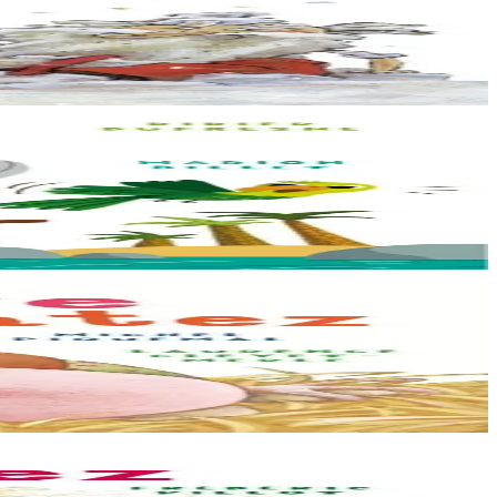
al. Ha se n’eo ket aes......
ar frankiz !
tu… da zozviñ ur vi diouzhtu !...