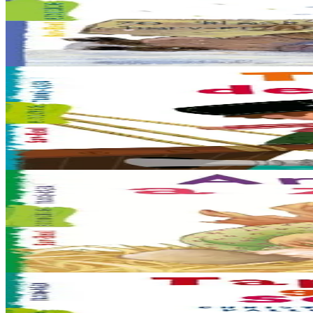
Karv-erc'h Tadig an Nedeleg
Karilhon zo ur menn karv-erc’h hag a garfe sachañ karr-stlej Tadig an 
Er stok
6,00 €
6 vloaz hag ouzhpenn
Sav-heol
Tan dezhi !
Yannig n’eo ket evit padout ken. Pe war lestr ar vorlaeron pe war an 
Er stok
5,50 €
6 vloaz hag ouzhpenn
Sav-heol
Ar yar a zozve patatez
Petra ober gant ur yar ha ne oar ket dozviñ ? Lazhañ anezhi, ha mat p
Er stok
5,50 €
6 vloaz hag ouzhpenn
Sav-heol