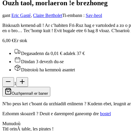
Ouzh taol, morlaeron !
e brezhoneg
gant
Eric Gasté
,
Claire Bertholet
Ti-embann
:
Sav-heol
Biskoazh kemend-all ! Ar c’habiten Fri-Ruz hag e vartoloded a zo o 
en o bro… Tec’homp kuit ! Evit bugale etre 6 hag 8 vloaz. C'hoarioù 
6,00 €
Er stok
Degasadenn da 0,01 €
adalek 37 €
Dindan 3 devezh du-se
Distroioù ha kemmoù asantet
1
Ouzhpennañ er baner
N'ho peus ket c'hoant da urzhiadiñ enlinenn ? Kudenn ebet, leugnit a
Ezhomm skoazell ?
Deuit e darempred ganeomp dre
bostel
Munudoù
Titl orin
À table, les pirates !