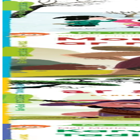
Ar fulennoù-erc'h burzhudus
Buan-buan ! Olga, Ingrid ha Hans a rank hastañ buan ! O mamm, Roua
Er stok
7,00 €
6 vloaz hag ouzhpenn
Sav-heol
Mougev ar mamouted
Abaoe m’eo erruet Ugur, an den drouk ha kriz, e-barzh ar meuriad e ya 
Er stok
6,00 €
6 vloaz hag ouzhpenn
Sav-heol
Mab ar samourai
Mab ur samourai eo Hiro. Ha netra ken. Rak Hiro ne denn da samourai 
Er stok
5,50 €
6 vloaz hag ouzhpenn
Sav-heol