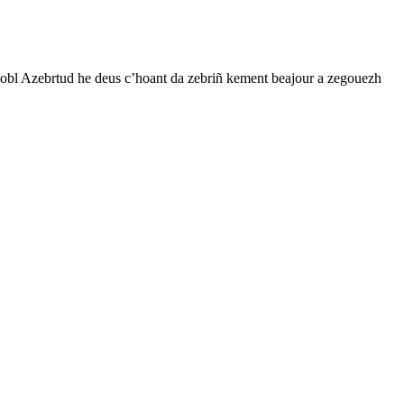
bobl Azebrtud he deus c’hoant da zebriñ kement beajour a zegouezh