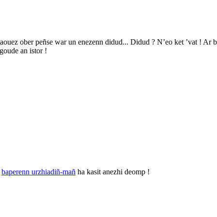
paouez ober peñse war un enezenn didud... Didud ? N’eo ket ’vat ! Ar 
goude an istor !
r
baperenn urzhiadiñ-mañ
ha kasit anezhi deomp !