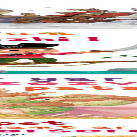
Nedeleg. Met evit bezañ karv-erc’h Tadig an Nedeleg e ranker deskiñ nij
enez didud e vez ret sentiñ ha plegañ dalc’hmat. Poent bras mont war-du 
ell zo ! Setu a lavare Yann Gouer, droug ennañ. Hastañ buan kavout an 