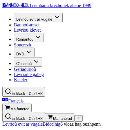
Bannoù-heol
Ti-embann brezhonek abaoe 1999
Levrioù evit ar vugale
Bannoù-treset
Levrioù klevet
Romantoù
Sonerezh
DVD
C'hoarioù
Geriadurioù
Levrioù e galleg
Keleier
Enklask...
Ctrl+K
Français
Ma fanerad
Enklask...
Ctrl+K
Ma fanerad
Levrioù evit ar vugale
Bidoc'hig
6 vloaz hag ouzhpenn