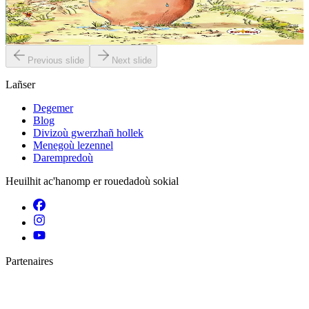
e voued ’oa bet livet en glas ! Ur bleiz glas gant an naon du ?
Biskoazh kemend-all !
Er stok
13,00 €
Previous slide
Next slide
Lañser
Degemer
Blog
Divizoù gwerzhañ hollek
Menegoù lezennel
Darempredoù
Heuilhit ac'hanomp er rouedadoù sokial
Partenaires