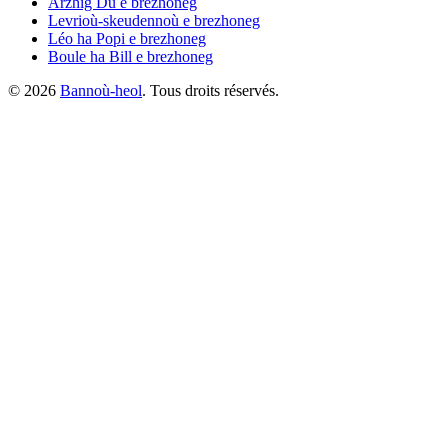
Arzhig Du
e brezhoneg
Levrioù-skeudennoù
e brezhoneg
Léo ha Popi
e brezhoneg
Boule ha Bill
e brezhoneg
©
2026
Bannoù-heol
. Tous droits réservés.