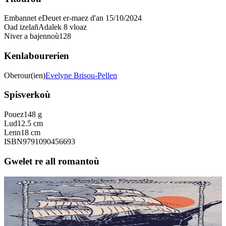
Embannet e
Deuet er-maez d'an 15/10/2024
Oad izelañ
Adalek 8 vloaz
Niver a bajennoù
128
Kenlabourerien
Oberour(ien)
Evelyne Brisou-Pellen
Spisverkoù
Pouez
148 g
Lud
12.5 cm
Lenn
18 cm
ISBN
9791090456693
Gwelet re all romantoù
9 bloaz hag ouzhpenn
Keit vimp bev
Beaj Mael-Duina