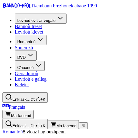
Bannoù-heol
Ti-embann brezhonek abaoe 1999
Levrioù evit ar vugale
Bannoù-treset
Levrioù klevet
Romantoù
Sonerezh
DVD
C'hoarioù
Geriadurioù
Levrioù e galleg
Keleier
Enklask...
Ctrl+K
Français
Ma fanerad
Enklask...
Ctrl+K
Ma fanerad
Romantoù
8 vloaz hag ouzhpenn