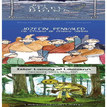
En inizi Aran, e Bro-Iwerzhon, er Grennamzer. Brendan, ur
chaseour yaouank, a zo bet lonket gant un aerouant. Bev eo atav
avat, e kof an euzhvil. Mont a ra e...
Er stok
8,00 €
9 bloaz hag ouzhpenn
Keit vimp bev
Jozefin Penkaled
Start eo buhez ar maouezed a labour en uzinoù sardin e Douarnenez
e penn-kentañ an 20vet kantved. En o zouez emañ Jozefin, poaniañ
a ra evel ar re all el labouradeg....
Er stok
8,00 €
3 bloaz hag ouzhpenn
Goater
Istor Laouig al Laouenn
“Ur wech e oa un ermit hag a veve e-barzh ur c’hoad. Doareoù iskis
a oa gantañ un tammig. Pa’z ae da ober un dro-vale e kase
dalc’hmat gantañ ur skubellig gant...
Er stok
5,60 €