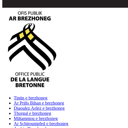
Tintin
e brezhoneg
Ar Priñs Bihan
e brezhoneg
Diaoulez Aelez
e brezhoneg
Thorgal
e brezhoneg
Miltammou
e brezhoneg
Ar Schtroumpfed
e brezhoneg