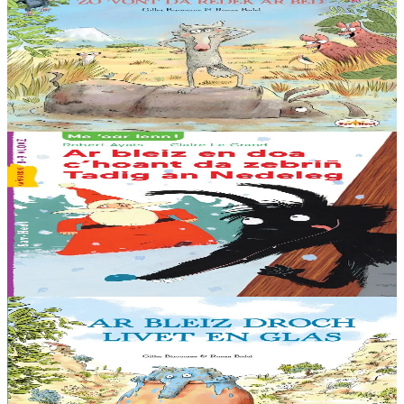
Ar Bleiz Droch zo 'vont da redek ar bed
Hiziv emañ ar Bleiz Droch oc'h en em soñjal ha hir e kav e amzer. «
Chom da chaseal er vro-mañ, sed a zo un torr-penn eus ar re
washañ. Graet eo ma soñj ganin...
Er stok
13,50 €
6 vloaz hag ouzhpenn
Sav-heol
Ar bleiz en doa c'hoant da zebriñ Tadig an Nedeleg
Abaoe savet an heol emañ ar bleiz o c’hedal a-dreñv ur wezenn, e
dreid o skornañ en erc’h, riell ouzh e feskennoù blevek. Naon en
deus, ken en deus. Ha setu...
Er stok
6,00 €
5 bloaz hag ouzhpenn
Sav-heol
Ar Bleiz Droch livet en glas
Hiziv e oa ar Bleiz Droch o vont d’ober un dro vras… Pa oa o klask