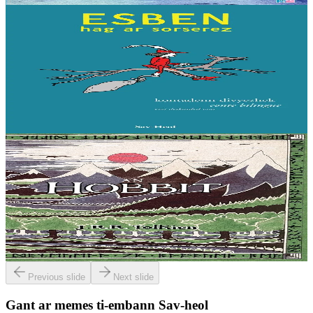
7 vloaz hag ouzhpenn
Sav-heol
Esben hag ar sorserez
Esben zo ur paotr bihan hag en deus unnek breur bras ha kreñv. Met
n’int ket gwall fin. Alies o devez ezhomm da gaout un tamm sikour
digant o breur bihan,...
Er stok
6,00 €
10 vloaz hag ouzhpenn
Evertype
An Hobbit (golo gwevn)
En un toull en douar e veve un hobbit. Un toull displijus, lous, gleb,
tammoù preñved ha c’hwezh al lec’hid ennañ ne oa ket, na
kennebeut un toull sec’h, noazh,...
Er stok
19,95 €
Previous slide
Next slide
Gant ar memes ti-embann Sav-heol