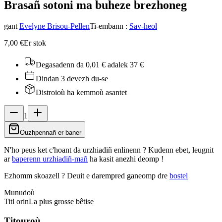
Brasañ sotoni ma buhez
e brezhoneg
gant
Evelyne Brisou-Pellen
Ti-embann
:
Sav-heol
7,00 €
Er stok
Degasadenn da 0,01 €
adalek 37 €
Dindan 3 devezh du-se
Distroioù ha kemmoù asantet
1
Ouzhpennañ er baner
N'ho peus ket c'hoant da urzhiadiñ enlinenn ? Kudenn ebet, leugnit
ar
baperenn urzhiadiñ-mañ
ha kasit anezhi deomp !
Ezhomm skoazell ?
Deuit e darempred ganeomp dre
bostel
Munudoù
Titl orin
La plus grosse bêtise
Titouroù