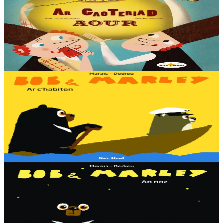
Ar gaoteriad aour
En ur gêriadenn eus Rusia e oa daou vreur o chom. Boris, ar breur
henañ, a oa paotr fin, met Yakov a oa berr e spered. Un deiz o doa
kavet un teñzor. Ha neuze…
Er stok
13,00 €
3 bloaz hag ouzhpenn
Sav-heol
Bob & Marley - Ar c'habiten
Bob en deus c'hoant da gaout ur vag. Met penaos bezañ kabiten ?
Dougen bri d'ar vignoniezh gant fent ha teneridigezh eo pal an
dastumad-mañ.
Er stok
7,00 €
3 bloaz hag ouzhpenn
Sav-heol
Bob & Marley - An noz
Aon en deus Bob fenoz. Aon en deus da gousket. C'hoant en deus