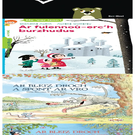
da chom dihun. Ha dont a raio a-benn ? Dougen bri d'ar vignoniezh
gant fent ha teneridigezh eo pal an dastumad-mañ....
Er stok
7,00 €
6 vloaz hag ouzhpenn
Sav-heol
Ar fulennoù-erc'h burzhudus
Buan-buan ! Olga, Ingrid ha Hans a rank hastañ buan ! O mamm,
Rouanez an Erc’h, he deus goulennet diganto mont da gas un
arc’hig prizius da… Dadig an Nedeleg....
Er stok
7,00 €
5 bloaz hag ouzhpenn
Sav-heol
Ar Bleiz Droch a spont ar Vro
"Me eo ar Bleiz, spontailh ar vro ! a ra deoc’h krenañ tro-war-dro !
Spontit, tudoù, spontit, loened ! An holl ganin a vo debret !”
Er stok
13,50 €
5 bloaz hag ouzhpenn
Sav-heol