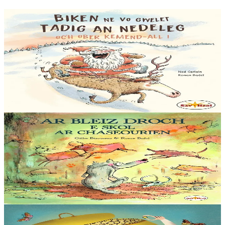
6 vloaz hag ouzhpenn
Sav-heol
Biken ne vo gwelet Tadig an Nedeleg oc'h ober
kemend-all !
Biken ne vo gwelet Tadig an Nedeleg oc'h ober kemend-all ! Biken
ne gaso profoù Nedeleg d’ar vugale da Bask. Biken ne zebro ar
gwastilli chomet war-lerc’h ar...
Er stok
12,00 €
5 bloaz hag ouzhpenn
Sav-heol
Ar bleiz droch e skol ar chaseourien
Emgav en deus ar Bleiz Droch hiziv gant ar chaseour brudet Krog-
e-barzh. Gant alioù fur ar chaseour meur eo sur d’ober berzh. N’eus
nemet derc’hel soñj : ar fri...
Er stok
13,00 €
6 vloaz hag ouzhpenn
Sav-heol