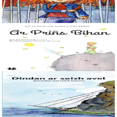
“Distro skol er 6vet klas :nullañ tra ar bed. Pegen bras eo ar skolaj !
Pa soñjan e skol gozh Diwan… Aze e oan e-touez ar re vrasañ, ar re
speredekañ, karet...
Er stok
5,60 €
6 vloaz hag ouzhpenn
Aber
Ar Priñs Bihan
Setu deuet Ar Priñs Bihan en-dro ! Levenez vras eo adkavout — e
brezhoneg ar wech-mañ — ar boulomig souezhus-se a oar gwelout
un dañvad a-dreuz speurenn goat ur...
Er stok
18,00 €
9 bloaz hag ouzhpenn
TES
Dindan ar seizh avel
Danevelloù mor. Mont war vor… evit e damm blijadur ? N’eo ket,
evit gounit e dammig bara ha poaniañ evit en ober, ne lavaran ket !
Aogust zo o vont d’ober...
Er stok
8,00 €