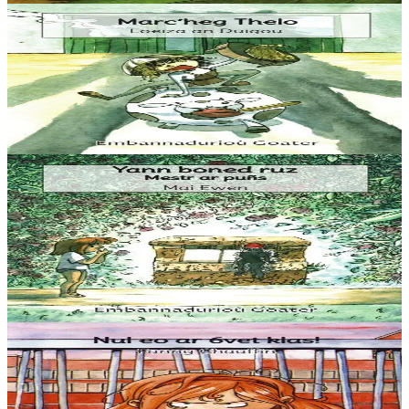
3 bloaz hag ouzhpenn
Goater
Marc'heg Thelo
“Ha gouzout a rez e c’hell ar c’hampouezh kas ar peoc’h war ar
bed-mañ ? Ma, azez ‘ta ma kontin dit istor ar paotrig Thelo.”
Er stok
5,60 €
3 bloaz hag ouzhpenn
Goater
Yann boned ruz, Mestr ar puñs
“Setu-me dihunet trumm, spontet gant ma gwallhunvre. Dre
vrumenn ma daoulagad e tamwelan bannoù lugernus al loar en he
c’hann oc’h en em silañ dre wask an...
Er stok
5,60 €
3 bloaz hag ouzhpenn
Goater
Nul eo ar 6vet klas !