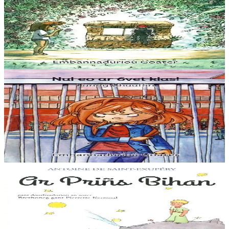
Yann boned ruz, Mestr ar puñs
“Setu-me dihunet trumm, spontet gant ma gwallhunvre. Dre
vrumenn ma daoulagad e tamwelan bannoù lugernus al loar en he
c’hann oc’h en em silañ dre wask an...
Er stok
5,60 €
3 bloaz hag ouzhpenn
Goater
Nul eo ar 6vet klas !
“Distro skol er 6vet klas :nullañ tra ar bed. Pegen bras eo ar skolaj !
Pa soñjan e skol gozh Diwan… Aze e oan e-touez ar re vrasañ, ar re
speredekañ, karet...
Er stok
5,60 €
6 vloaz hag ouzhpenn
Aber
Ar Priñs Bihan
Setu deuet Ar Priñs Bihan en-dro ! Levenez vras eo adkavout — e
brezhoneg ar wech-mañ — ar boulomig souezhus-se a oar gwelout