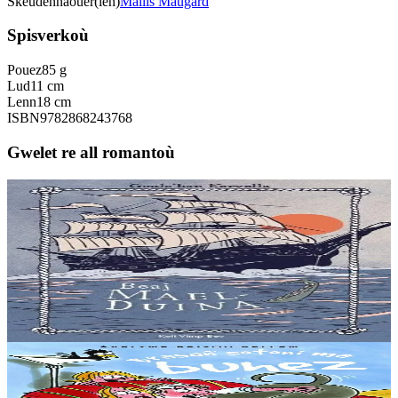
Skeudennaouer(ien)
Maïlis Maugard
Spisverkoù
Pouez
85 g
Lud
11 cm
Lenn
18 cm
ISBN
9782868243768
Gwelet re all romantoù
9 bloaz hag ouzhpenn
Keit vimp bev
Beaj Mael-Duina
En inizi Aran, e Bro-Iwerzhon, er Grennamzer. Brendan, ur
chaseour yaouank, a zo bet lonket gant un aerouant. Bev eo atav
avat, e kof an euzhvil. Mont a ra e...
Er stok
8,00 €
8 vloaz hag ouzhpenn
Sav-heol