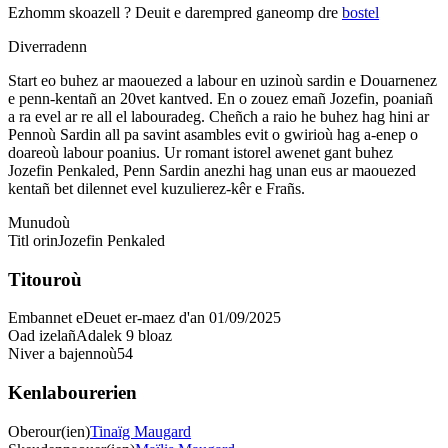
Ezhomm skoazell ?
Deuit e darempred ganeomp dre
bostel
Diverradenn
Start eo buhez ar maouezed a labour en uzinoù sardin e Douarnenez
e penn-kentañ an 20vet kantved. En o zouez emañ Jozefin, poaniañ
a ra evel ar re all el labouradeg. Cheñch a raio he buhez hag hini ar
Pennoù Sardin all pa savint asambles evit o gwirioù hag a-enep o
doareoù labour poanius. Ur romant istorel awenet gant buhez
Jozefin Penkaled, Penn Sardin anezhi hag unan eus ar maouezed
kentañ bet dilennet evel kuzulierez-kêr e Frañs.
Munudoù
Titl orin
Jozefin Penkaled
Titouroù
Embannet e
Deuet er-maez d'an 01/09/2025
Oad izelañ
Adalek 9 bloaz
Niver a bajennoù
54
Kenlabourerien
Oberour(ien)
Tinaïg Maugard