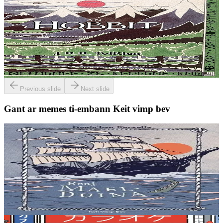
An Hobbit (golo gwevn)
En un toull en douar e veve un hobbit. Un toull displijus, lous, gleb,
tammoù preñved ha c’hwezh al lec’hid ennañ ne oa ket, na
kennebeut un toull sec’h, noazh,...
Er stok
19,95 €
Previous slide
Next slide
Gant ar memes ti-embann Keit vimp bev
9 bloaz hag ouzhpenn
Keit vimp bev
Beaj Mael-Duina
En inizi Aran, e Bro-Iwerzhon, er Grennamzer. Brendan, ur
chaseour yaouank, a zo bet lonket gant un aerouant. Bev eo atav
avat, e kof an euzhvil. Mont a ra e...
Er stok
8,00 €
6 vloaz hag ouzhpenn