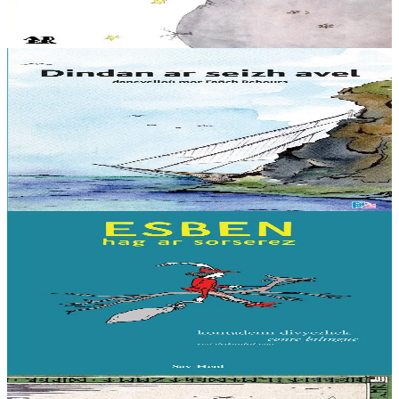
un dañvad a-dreuz speurenn goat ur...
Er stok
18,00 €
9 bloaz hag ouzhpenn
TES
Dindan ar seizh avel
Danevelloù mor. Mont war vor… evit e damm blijadur ? N’eo ket,
evit gounit e dammig bara ha poaniañ evit en ober, ne lavaran ket !
Aogust zo o vont d’ober...
Er stok
8,00 €
7 vloaz hag ouzhpenn
Sav-heol
Esben hag ar sorserez
Esben zo ur paotr bihan hag en deus unnek breur bras ha kreñv. Met
n’int ket gwall fin. Alies o devez ezhomm da gaout un tamm sikour
digant o breur bihan,...
Er stok
6,00 €
10 vloaz hag ouzhpenn
Evertype