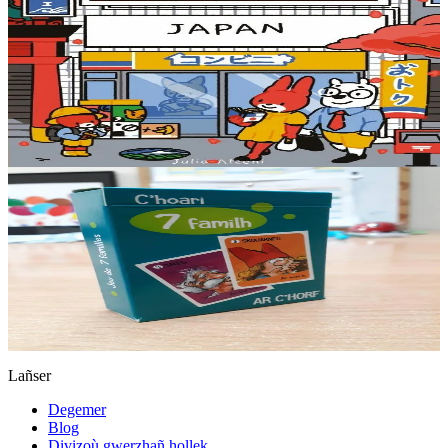
Keit vimp bev
Japan
Petra eo Menez Fuji ? Penaos e vez debret ar predoù ? Petra a vez
lidet ? Penaos eo an tiez ? Un teullevr da ziskouez buhez, kustumoù
ha sekredoù bihan Japan !
Er stok
18,00 €
6 vloaz hag ouzhpenn
Keit vimp bev
C’hoari 7 familh – Ar c’horf
Ur c'hoari "7" familh diwar-benn ar c'horf gant 9 familh ! Roll an 9
familh : Bleveg, Lagadeg, Skouarneg, Taleg, Danteg, Troadeg,
Keineg, Frieg hag Ivineg.
Er stok
5,00 €
Lañser
Degemer
Blog
Divizoù gwerzhañ hollek