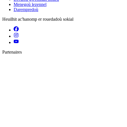
Menegoù lezennel
Darempredoù
Heuilhit ac'hanomp er rouedadoù sokial
Partenaires