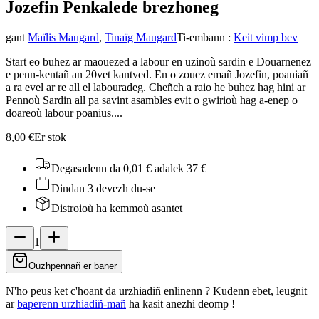
Jozefin Penkaled
e brezhoneg
gant
Maïlis Maugard
,
Tinaïg Maugard
Ti-embann
:
Keit vimp bev
Start eo buhez ar maouezed a labour en uzinoù sardin e Douarnenez
e penn-kentañ an 20vet kantved. En o zouez emañ Jozefin, poaniañ
a ra evel ar re all el labouradeg. Cheñch a raio he buhez hag hini ar
Pennoù Sardin all pa savint asambles evit o gwirioù hag a-enep o
doareoù labour poanius....
8,00 €
Er stok
Degasadenn da 0,01 €
adalek 37 €
Dindan 3 devezh du-se
Distroioù ha kemmoù asantet
1
Ouzhpennañ er baner
N'ho peus ket c'hoant da urzhiadiñ enlinenn ? Kudenn ebet, leugnit
ar
baperenn urzhiadiñ-mañ
ha kasit anezhi deomp !