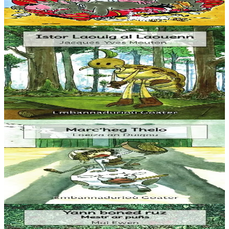
Brasañ sotoni ma buhez
Er stok
7,00 €
3 bloaz hag ouzhpenn
Goater
Istor Laouig al Laouenn
“Ur wech e oa un ermit hag a veve e-barzh ur c’hoad. Doareoù iskis
a oa gantañ un tammig. Pa’z ae da ober un dro-vale e kase
dalc’hmat gantañ ur skubellig gant...
Er stok
5,60 €
3 bloaz hag ouzhpenn
Goater
Marc'heg Thelo
“Ha gouzout a rez e c’hell ar c’hampouezh kas ar peoc’h war ar
bed-mañ ? Ma, azez ‘ta ma kontin dit istor ar paotrig Thelo.”
Er stok
5,60 €
3 bloaz hag ouzhpenn
Goater