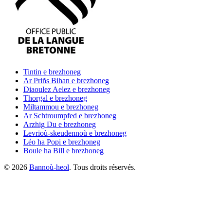
Tintin
e brezhoneg
Ar Priñs Bihan
e brezhoneg
Diaoulez Aelez
e brezhoneg
Thorgal
e brezhoneg
Miltammou
e brezhoneg
Ar Schtroumpfed
e brezhoneg
Arzhig Du
e brezhoneg
Levrioù-skeudennoù
e brezhoneg
Léo ha Popi
e brezhoneg
Boule ha Bill
e brezhoneg
©
2026
Bannoù-heol
. Tous droits réservés.