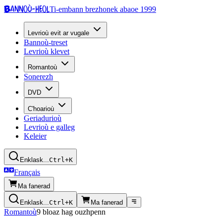
Bannoù-heol
Ti-embann brezhonek abaoe 1999
Levrioù evit ar vugale
Bannoù-treset
Levrioù klevet
Romantoù
Sonerezh
DVD
C'hoarioù
Geriadurioù
Levrioù e galleg
Keleier
Enklask...
Ctrl+K
Français
Ma fanerad
Enklask...
Ctrl+K
Ma fanerad
Romantoù
9 bloaz hag ouzhpenn