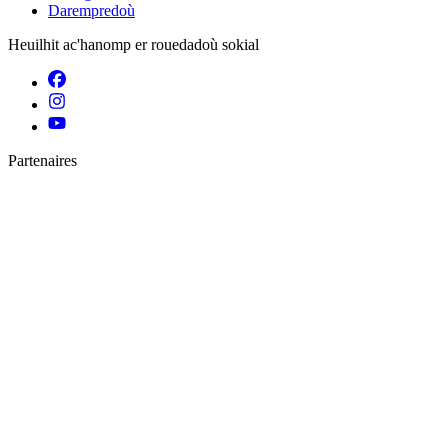
Darempredoù
Heuilhit ac'hanomp er rouedadoù sokial
Partenaires