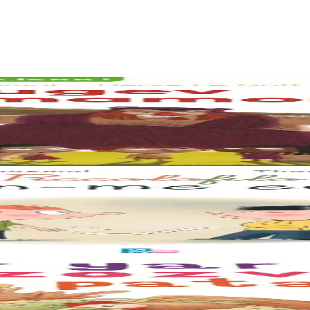
fall an traoù. An holl o deus aon rak ar mell paotr-se... Spontet eo ar 
 prestañ e c’hoarielloù dezhañ. Evitañ e-unan e fell dezhañ derc’hel ane