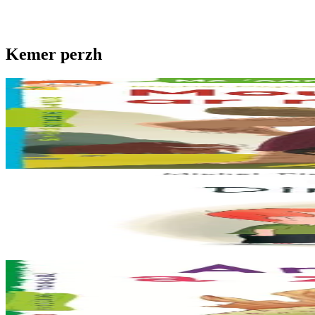
Kemer perzh
6 vloaz hag ouzhpenn
Mougev ar mamouted
Abaoe m’eo erruet Ugur, an den drouk ha kriz, e-barzh ar meuriad e ya 
Er stok
6,00 €
7 vloaz hag ouzhpenn
Piccolofilo, Din-me eo !
Pedet eo Piccolo e ti e gamarad Oscar. Koulskoude ne fell ket da Oscar
Er stok
8,00 €
6 vloaz hag ouzhpenn
Ar yar a zozve patatez