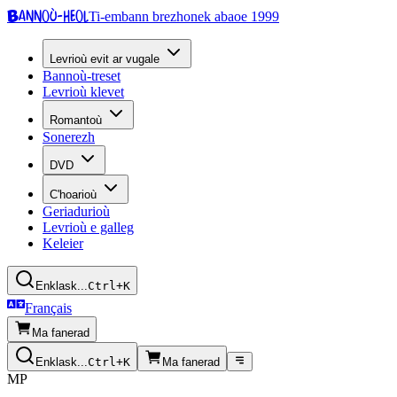
Bannoù-heol
Ti-embann brezhonek abaoe 1999
Levrioù evit ar vugale
Bannoù-treset
Levrioù klevet
Romantoù
Sonerezh
DVD
C'hoarioù
Geriadurioù
Levrioù e galleg
Keleier
Enklask...
Ctrl+K
Français
Ma fanerad
Enklask...
Ctrl+K
Ma fanerad
MP