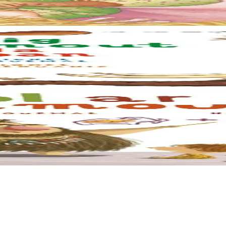
ell zo ! Setu a lavare Yann Gouer, droug ennañ. Hastañ buan kavout an 
 bihan. Trawalc'h ! Neuze en deus graet e soñj : mont da dapout ur mam
rest da zeskiñ kontañ... met ar mestr-skol ne ra nemet debriñ evel ur