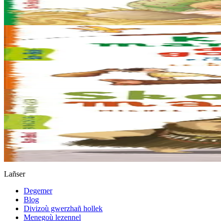
Petra ober gant ur yar ha ne oar ket dozviñ ? Lazhañ anezhi, ha mat p
Er stok
5,50 €
6 vloaz hag ouzhpenn
Kig mamout da goan
Ran zo aet skuizh. Skuizh o klevout goapaerezh ar re vras peogwir eo
Er stok
5,50 €
6 vloaz hag ouzhpenn
Stok diviet
Skol ar mamouted
2 vamout ha 3 mamout a ra… Se a ra 5 mamout. Ran hag e vignoned zo p
Stok diviet
Lañser
Degemer
Blog
Divizoù gwerzhañ hollek
Menegoù lezennel