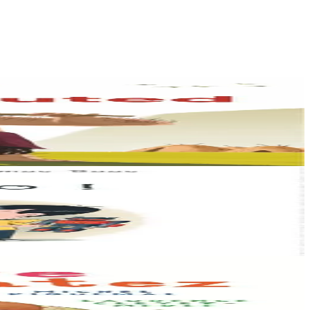
vugale hag an dud...
zho......