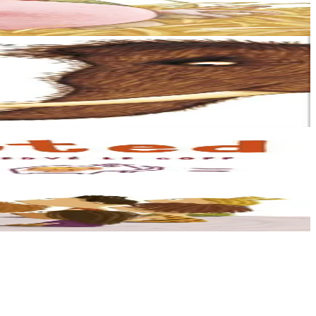
tu… da zozviñ ur vi diouzhtu !...
out. Ur pezh pikol mamout......
 pemoc’h a-hed an deiz !...