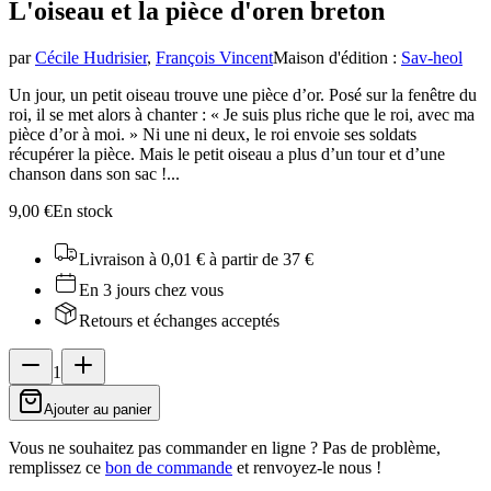
L'oiseau et la pièce d'or
en breton
par
Cécile Hudrisier
,
François Vincent
Maison d'édition
:
Sav-heol
Un jour, un petit oiseau trouve une pièce d’or. Posé sur la fenêtre du
roi, il se met alors à chanter : « Je suis plus riche que le roi, avec ma
pièce d’or à moi. » Ni une ni deux, le roi envoie ses soldats
récupérer la pièce. Mais le petit oiseau a plus d’un tour et d’une
chanson dans son sac !...
9,00 €
En stock
Livraison à 0,01 €
à partir de 37 €
En 3 jours chez vous
Retours et échanges acceptés
1
Ajouter au panier
Vous ne souhaitez pas commander en ligne ? Pas de problème,
remplissez ce
bon de commande
et renvoyez-le nous !