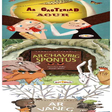
La marmite pleine d'or
Dans un village de Russie vivaient deux frères : Boris, débrouillard
et plein d’esprit, Iakof un peu bête mais pas méchant. Un jour que
Boris laboure le champ...
En stock
13,00 €
3 ans et plus
Sav-heol
La Chèvre biscornue
Quand Lapin arrive à l’entrée de son terrier, un bruit bizarre le fait
sursauter. Dedans, y’a quelque chose qui bouge, quelque chose avec
deux yeux...
En stock
12,00 €
6 ans et plus
Sav-heol
La moufle
Par une journée de grand froid, Souris se promène et trouve une