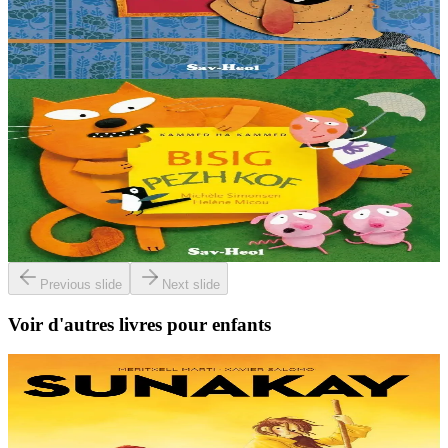
Qui a volé le dîner de la souris ? "Pour le savoir," dit le juge, "une
seule chose à faire..." Conte libanais.
En stock
9,00 €
3 ans et plus
Sav-heol
Le chat ventru
- Oh ! le gros ventre ! Mais qu’as-tu donc mangé, mon petit chat,
pour être si ventru ? Une petite vieille se fait dévorer toute crue par
son chat. Le ventre...
En stock
8,00 €
Previous slide
Next slide
Voir d'autres livres pour enfants
9 ans et plus
TES
Sunakay