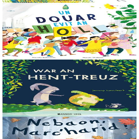
6 ans et plus
Bannoù-heol
Like the Ocean We Rise
Notre planète est immense et magnifique, mais elle a besoin de notre
aide – elle a besoin de moi, elle a besoin de vous. Cet album illustré,
qui arrive à point...
En stock
13,00 €
3 ans et plus
Bannoù-heol
Let's all creep through crocodile creek
Qui sait quelles bêtes rôdent dans les marais quand la nuit tombe...
Pas les crocodiles en tout cas, Souris en est persuadée ! Ses amis ont
un doute : à quoi ça...
En stock
13,00 €
3 ans et plus
Bannoù-heol
A little bit worried