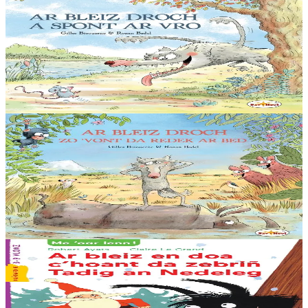
Sav-heol
Loup gris la terreur
Pfiou ! Quelle chaleur ! Bleiz Droch se rafraîchit en barbotant
pépère dans la rivière. Lui vient alors une idée de génie : surprendre
les animaux assoiffés et les croquer !...
En stock
13,50 €
5 ans et plus
Sav-heol
Loup gris part à l'aventure
Aujourd’hui, Loup gris s’ennuie. « Chasser sur ce territoire, c’est
toujours la même histoire. » Et s’il allait ailleurs ? Prêt pour
l’aventure, direction le sud....
En stock
13,50 €
6 ans et plus
Sav-heol
Le loup qui voulait manger le père Noël