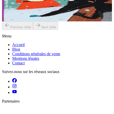
Le père Noël est malade, il a trop mangé. Dans la forêt, le loup est
affamé. Alors, quand il voit une silhouette rouge qui s'approche, il
est persuadé que le...
En stock
6,00 €
Previous slide
Next slide
Menu
Accueil
Blog
Conditions générales de vente
Mentions légales
Contact
Suivez-nous sur les réseaux sociaux
Partenaires