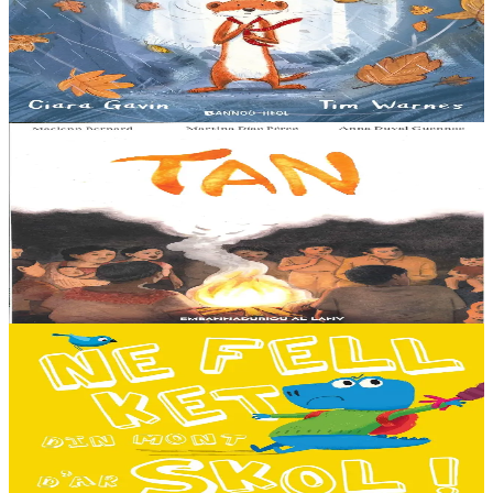
Pris dans une violente tempête, Marc'harid construit une forteresse
pour s'y réfugier. Mais elle y rencontre Lagadeg, qui adore jouer
dans le vent et patauger sous la pluie....
En stock
13,00 €
8 ans et plus
Al Lanv
Tan
Tout en haut des vertes collines, là où les montagnes se couvrent du
brouillard des matinées feutrées, est perché le petit village maya de
Sakamch'en....
En stock
11,00 €
3 ans et plus
Bannoù-heol
I don't want to go to school!
C'est le premier jour d'école des Souris et des Dinosaures. Ils n'ont
pas envie d'y aller. Mais quand les cours commencent, une très
grande surprise les attend…...