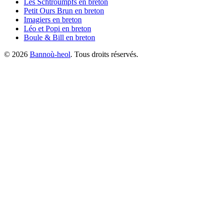
Les Schtroumpfs
en breton
Petit Ours Brun
en breton
Imagiers
en breton
Léo et Popi
en breton
Boule & Bill
en breton
©
2026
Bannoù-heol
. Tous droits réservés.