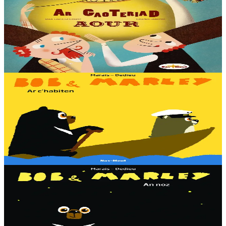
La marmite pleine d'or
Dans un village de Russie vivaient deux frères : Boris, débrouillard
et plein d’esprit, Iakof un peu bête mais pas méchant. Un jour que
Boris laboure le champ...
En stock
13,00 €
3 ans et plus
Sav-heol
Bob & Marley - Le capitaine
En voyant une fourmi naviguer sur une feuille, Bob rêve d'avoir un
bateau. À lui les aventures ! Il demande donc à son ami Marley de
lui en construire un....
En stock
7,00 €
3 ans et plus
Sav-heol
Bob & Marley - La nuit
Marley, c'est le grand, et Bob le petit. Nos deux ours mal dégrossis