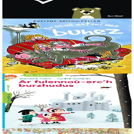
sont de retour. Cette fois, il a peur de la nuit. Que va bien pouvoir
faire Marley pour le rassurer ?...
En stock
7,00 €
8 ans et plus
Sav-heol
La plus grosse bêtise
S’appeler Hilaire et être surnommé Pupuce, c’est agaçant ! Ne pas
avoir le droit de sortir quand on veut, c’est frustrant. Être grondé
parce qu’on est un peu...
En stock
7,00 €
6 ans et plus
Sav-heol
Les flocons magiques
La reine des Neiges confie à ses trois enfants, Olga, Ingrid et Hans,
une mission de la plus haute importance : ils doivent remettre un
étrange coffret au père Noël....
En stock
7,00 €
5 ans et plus