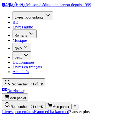
Bannoù-heol
Maison d'édition en breton depuis 1999
Livres pour enfants
BD
Livres audio
Romans
Musique
DVD
Jeux
Dictionnaires
Livres en français
Actualités
Rechercher...
Ctrl+K
Brezhoneg
Mon panier
Rechercher...
Ctrl+K
Mon panier
Livres pour enfants
Kammed ha kammed
3 ans et plus