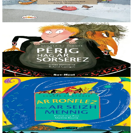
moufle en laine rouge sur la neige. Toute contente, elle se blottit à
l’intérieur....
En stock
12,00 €
3 ans et plus
Sav-heol
Pierre et la sorcière
Au village, tout le monde a peur de la sorcière. Tout le monde, sauf
Pêrig, le galopin qui n’a peur de rien ! Jusqu’au jour où cric crac, la
sorcière l’enferme...
En stock
9,00 €
3 ans et plus
Sav-heol
Le loup et les sept chevreaux
L'ogresse n'a qu'à bien se tenir : c'est une mère en furie qui vient
récupérer ses petits ! Une version libanaise du Loup et des sept
chevreaux.
En stock
9,00 €