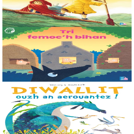
La mer est devenue une immense décharge dépourvue de vie sous-
marine. Deux soeurs survivent sur une île de plastique, au milieu des
déchets. Mais un évènement...
En stock
25,00 €
3 ans et plus
TES
Les trois petits cochons
Il était une fois trois joyeux petits cochons qui vivaient avec leurs
parents. Il était temps pour chacun d’avoir sa propre maison ! Cette
collection propose...
En stock
12,00 €
3 ans et plus
Bannoù-heol
Look out, it's a Dragon!
Eflammez la dragonne est en quête d'une nouvelle maison. Mais
quand elle trouve la forêt parfaite, elle n'est pas la bienvenue...
"Ouste ! On ne veut pas de...
En stock
13,00 €