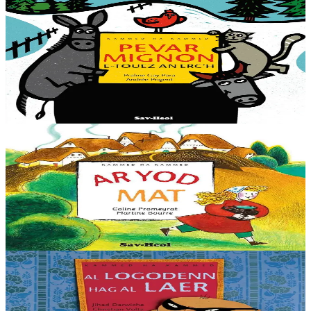
2 ans et plus
Sav-heol
Quatre amis dans la neige
Par une nuit froide de Noël, une poule, comprenant qu'elle va
bientôt être mangée par le fermier, incite les animaux de la ferme à
fuir leur destin pour une vie meilleure....
En stock
6,00 €
3 ans et plus
Sav-heol
La bonne bouillie
Une petite fille rapporte chez elle une cocotte qui donne de la
bouillie sur commande. Mais sa mère gourmande ne sait pas
l'arrêter…
En stock
9,00 €
6 ans et plus
Sav-heol
La souris et le voleur