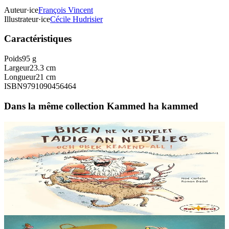
Auteur·ice
François Vincent
Illustrateur·ice
Cécile Hudrisier
Caractéristiques
Poids
95 g
Largeur
23.3 cm
Longueur
21 cm
ISBN
9791090456464
Dans la même collection Kammed ha kammed
6 ans et plus
Sav-heol
Tout ce que le Père Noël ne fera jamais
Tout ce que le Père Noël ne fera jamais : • Confondre Pâques et
Noël. • Manger tous les gâteaux laissés par les enfants et ne plus
pouvoir passer par la cheminée....
En stock
12,00 €
6 ans et plus
Sav-heol