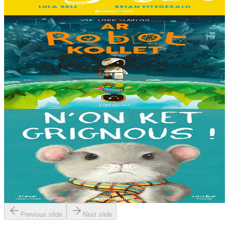
En stock
13,00 €
8 ans et plus
Timilenn
The Lost Robot
Au cœur d’une décharge, un petit robot brisé s’éveille. Il ne se
souvient plus d’où il vient ni depuis combien de temps il est là, mais
il sait qu’il n’est pas à sa place....
En stock
14,00 €
3 ans et plus
Bannoù-heol
I'm not grumpy!
À la lisière de la forêt vit une petite souris. C'est la souris la plus
grognonne et la plus hargneuse des environs, jusqu'à sa rencontre
avec un petit blaireau...
En stock
13,00 €
Previous slide
Next slide