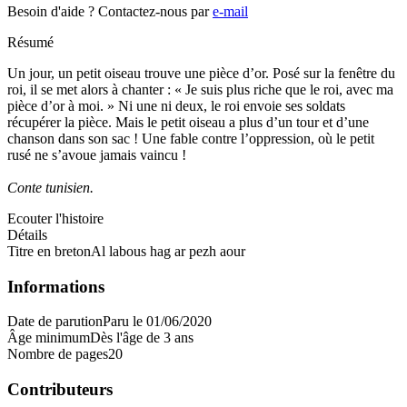
Besoin d'aide ?
Contactez-nous par
e-mail
Résumé
Un jour, un petit oiseau trouve une pièce d’or. Posé sur la fenêtre du
roi, il se met alors à chanter : « Je suis plus riche que le roi, avec ma
pièce d’or à moi. » Ni une ni deux, le roi envoie ses soldats
récupérer la pièce. Mais le petit oiseau a plus d’un tour et d’une
chanson dans son sac ! Une fable contre l’oppression, où le petit
rusé ne s’avoue jamais vaincu !
Conte tunisien.
Ecouter l'histoire
Détails
Titre en breton
Al labous hag ar pezh aour
Informations
Date de parution
Paru le 01/06/2020
Âge minimum
Dès l'âge de 3 ans
Nombre de pages
20
Contributeurs