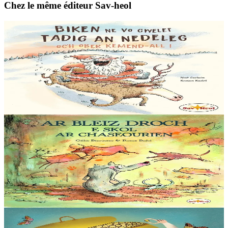
Chez le même éditeur Sav-heol
6 ans et plus
Sav-heol
Tout ce que le Père Noël ne fera jamais
Tout ce que le Père Noël ne fera jamais : • Confondre Pâques et
Noël. • Manger tous les gâteaux laissés par les enfants et ne plus
pouvoir passer par la cheminée....
En stock
12,00 €
5 ans et plus
Sav-heol
Loup gris à l'école des chasseurs
Ce matin, Loup gris a rendez-vous avec Maître Crock. C’est le plus
célèbre des chasseurs, on raconte même qu’il a combattu un ours ! Il
enseigne à Loup gris les...
En stock
13,00 €
6 ans et plus
Sav-heol