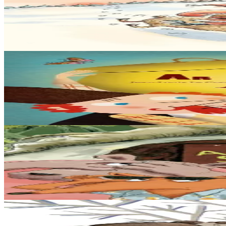
Tout ce que le Père Noël ne fera jamais
Tout ce que le Père Noël ne fera jamais : • Confondre Pâques et Noël. 
En stock
12,00 €
6 ans et plus
Sav-heol
La marmite pleine d'or
Dans un village de Russie vivaient deux frères : Boris, débrouillard e
En stock
13,00 €
3 ans et plus
Sav-heol
La Chèvre biscornue
Quand Lapin arrive à l’entrée de son terrier, un bruit bizarre le fait
En stock
12,00 €
6 ans et plus
Sav-heol