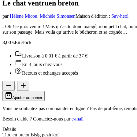
Le chat ventru
en breton
par
Hélène Micou
,
Michèle Simonsen
Maison d'édition
:
Sav-heol
- Oh ! le gros ventre ! Mais qu’as-tu donc mangé, mon petit chat, pour ê
sur son passage. Mais voilà qu’arrive le bûcheron et sa cognée…
8,00 €
En stock
Livraison à 0,01 €
à partir de 37 €
En 3 jours chez vous
Retours et échanges acceptés
1
Ajouter au panier
Vous ne souhaitez pas commander en ligne ? Pas de problème, rempli
Besoin d'aide ?
Contactez-nous par
e-mail
Détails
Titre en breton
Bisig pezh kof