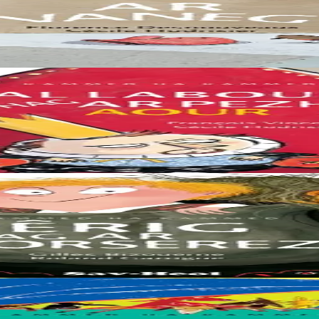
 laine rouge sur la neige. Toute contente, elle se blottit à l’intérieur..
, il se met alors à chanter : « Je suis plus riche que le roi, avec ma pièc
ig, le galopin qui n’a peur de rien ! Jusqu’au jour où cric crac, la sorci