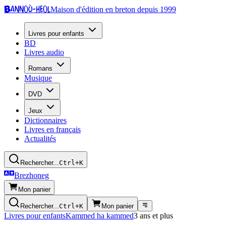
Bannoù-heol
Maison d'édition en breton depuis 1999
Livres pour enfants
BD
Livres audio
Romans
Musique
DVD
Jeux
Dictionnaires
Livres en français
Actualités
Rechercher...
Ctrl+K
Brezhoneg
Mon panier
Rechercher...
Ctrl+K
Mon panier
Livres pour enfants
Kammed ha kammed
3 ans et plus