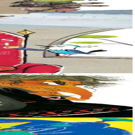
..
e d’or à moi....
ère l’enferme...