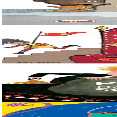
La moufle
Par une journée de grand froid, Souris se promène et trouve une moufle en
En stock
12,00 €
3 ans et plus
Sav-heol
L'oiseau et la pièce d'or
Un jour, un petit oiseau trouve une pièce d’or. Posé sur la fenêtre du roi
En stock
9,00 €
3 ans et plus
Sav-heol
Pierre et la sorcière
Au village, tout le monde a peur de la sorcière. Tout le monde, sauf Pêr
En stock
9,00 €
3 ans et plus
Sav-heol