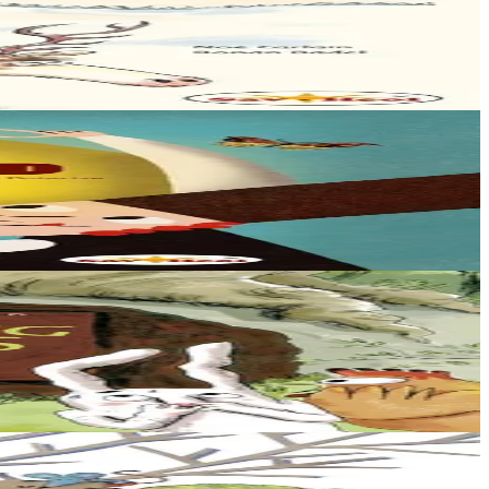
er par la cheminée....
laboure le champ...
yeux...