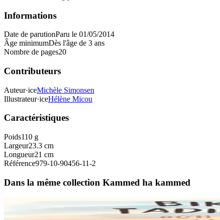
Informations
Date de parution
Paru le 01/05/2014
Âge minimum
Dès l'âge de 3 ans
Nombre de pages
20
Contributeurs
Auteur·ice
Michèle Simonsen
Illustrateur·ice
Hélène Micou
Caractéristiques
Poids
110 g
Largeur
23.3 cm
Longueur
21 cm
Référence
979-10-90456-11-2
Dans la même collection Kammed ha kammed
6 ans et plus
Sav-heol