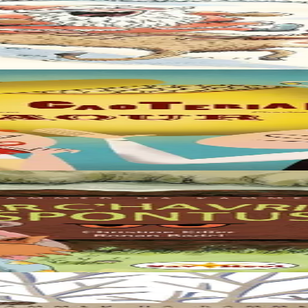
• Manger tous les gâteaux laissés par les enfants et ne plus pouvoir pass
t plein d’esprit, Iakof un peu bête mais pas méchant. Un jour que Boris 
 sursauter. Dedans, y’a quelque chose qui bouge, quelque chose avec deux 