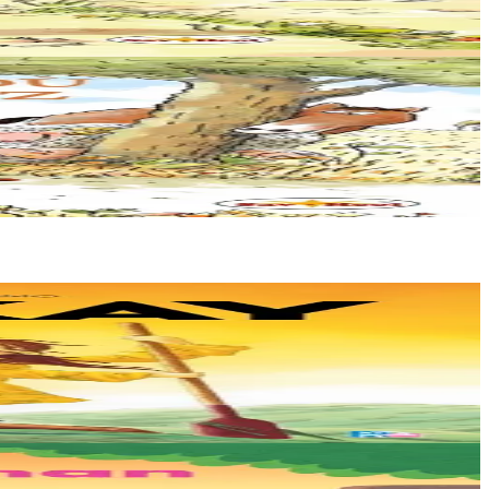
de Loup Gris irrésistiblement drôle !...
e de nourriture : « Holà !...
ets. Mais un évènement...