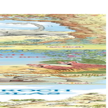
 assoiffés et les croquer !...
tion le sud....