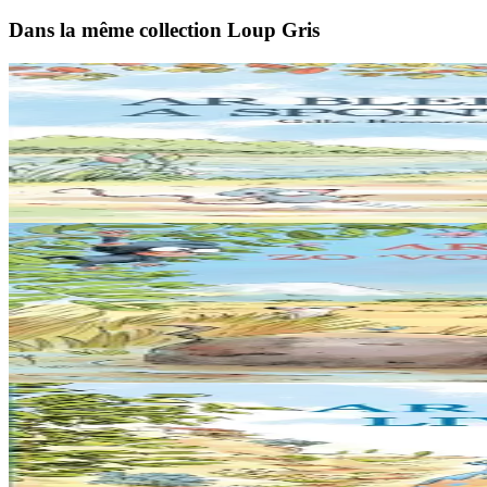
Dans la même collection Loup Gris
5 ans et plus
Sav-heol
Loup gris la terreur
Pfiou ! Quelle chaleur ! Bleiz Droch se rafraîchit en barbotant pépère d
En stock
13,50 €
5 ans et plus
Sav-heol
Loup gris part à l'aventure
Aujourd’hui, Loup gris s’ennuie. « Chasser sur ce territoire, c’est toujou
En stock
13,50 €
5 ans et plus
Sav-heol
Le jour ou Loup Gris est devenu bleu