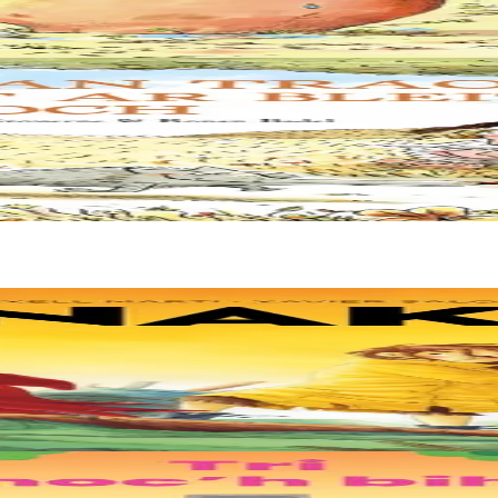
ours à ses fins… Telle semble être la leçon à tirer de cette 2e aventure 
ne humeur. C’est donc confiant et fier comme un loup qu’il part en quêt
e. Deux soeurs survivent sur une île de plastique, au milieu des déch