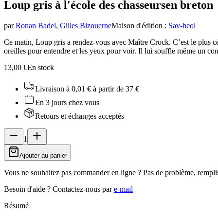
Loup gris à l'école des chasseurs
en breton
par
Ronan Badel
,
Gilles Bizouerne
Maison d'édition
:
Sav-heol
Ce matin, Loup gris a rendez-vous avec Maître Crock. C’est le plus célèb
oreilles pour entendre et les yeux pour voir. Il lui souffle même un cons
13,00 €
En stock
Livraison à 0,01 €
à partir de 37 €
En 3 jours chez vous
Retours et échanges acceptés
1
Ajouter au panier
Vous ne souhaitez pas commander en ligne ? Pas de problème, rempli
Besoin d'aide ?
Contactez-nous par
e-mail
Résumé