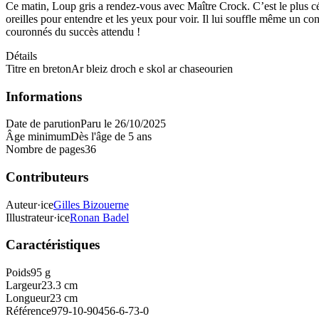
Ce matin, Loup gris a rendez-vous avec Maître Crock. C’est le plus célèb
oreilles pour entendre et les yeux pour voir. Il lui souffle même un con
couronnés du succès attendu !
Détails
Titre en breton
Ar bleiz droch e skol ar chaseourien
Informations
Date de parution
Paru le 26/10/2025
Âge minimum
Dès l'âge de 5 ans
Nombre de pages
36
Contributeurs
Auteur·ice
Gilles Bizouerne
Illustrateur·ice
Ronan Badel
Caractéristiques
Poids
95 g
Largeur
23.3 cm
Longueur
23 cm
Référence
979-10-90456-6-73-0