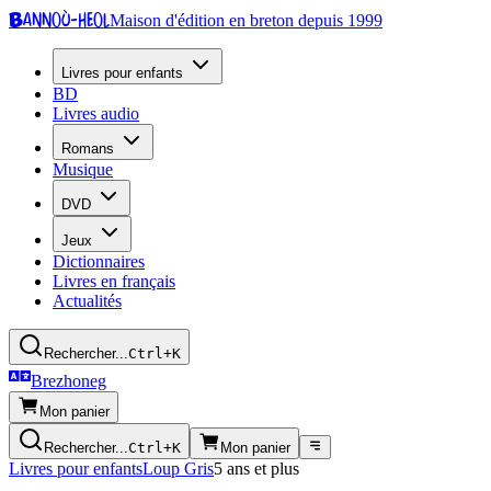
Bannoù-heol
Maison d'édition en breton depuis 1999
Livres pour enfants
BD
Livres audio
Romans
Musique
DVD
Jeux
Dictionnaires
Livres en français
Actualités
Rechercher...
Ctrl+K
Brezhoneg
Mon panier
Rechercher...
Ctrl+K
Mon panier
Livres pour enfants
Loup Gris
5 ans et plus