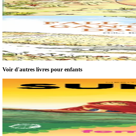
Ce n’est pas parce qu’on est bleu et qu’on a faim que l’on parvient touj
En stock
13,00 €
5 ans et plus
Sav-heol
La bonne humeur de Loup Gris
Un matin, Loup Gris se réveille de bonne humeur, vraiment de très bon
En stock
12,00 €
Voir d'autres livres pour enfants
9 ans et plus
TES
Sunakay
La mer est devenue une immense décharge dépourvue de vie sous-marin
En stock
25,00 €
3 ans et plus
TES