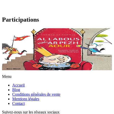
Participations
3 ans et plus
L'oiseau et la pièce d'or
Un jour, un petit oiseau trouve une pièce d’or. Posé sur la fenêtre du
roi, il se met alors à chanter : « Je suis plus riche que le roi, avec ma
pièce d’or à moi....
En stock
9,00 €
Menu
Accueil
Blog
Conditions générales de vente
Mentions légales
Contact
Suivez-nous sur les réseaux sociaux