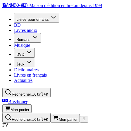
Bannoù-heol
Maison d'édition en breton depuis 1999
Livres pour enfants
BD
Livres audio
Romans
Musique
DVD
Jeux
Dictionnaires
Livres en français
Actualités
Rechercher...
Ctrl+K
Brezhoneg
Mon panier
Rechercher...
Ctrl+K
Mon panier
FV