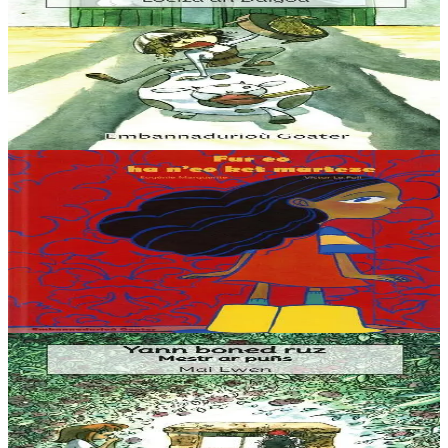
Marc'heg Thelo
Thelo est un jeune maître crêpier qui nourrit tous les habitants de
Villegourmande. Bubu la vache lui fournit les œufs, et Yaya la poule
lui donne son lait....
En stock
5,60 €
6 ans et plus
Goater
Comment je suis devenue sage
C’est l’histoire d’une petite fille qui adore aller au coin. Elle y passe
toujours un super moment et pour ça elle fait un tas de bêtises. Elle
casse et déchire...
En stock
15,00 €
3 ans et plus
Goater
Yann boned ruz, Mestr ar puñs
L’histoire (vraie…) d’un petit bonhomme moitié grenouille qui sort