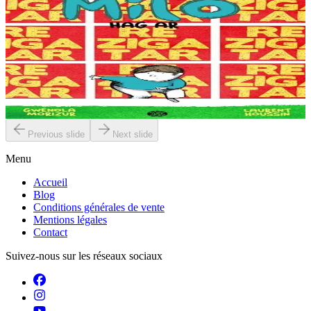
Goater
Milo et les Biencomilfo
Quand Milo dit qu'il n'aime pas l'école... c'est absolument faux ! Le
problème, c'est qu'il n'entre pas dans les cases. Alors l'écart avec les
autres élèves se...
En stock
15,00 €
Previous slide
Next slide
Menu
Accueil
Blog
Conditions générales de vente
Mentions légales
Contact
Suivez-nous sur les réseaux sociaux