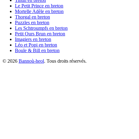
Tintin
en breton
Le Petit Prince
en breton
Mortelle Adèle
en breton
Thorgal
en breton
Puzzles
en breton
Les Schtroumpfs
en breton
Petit Ours Brun
en breton
Imagiers
en breton
Léo et Popi
en breton
Boule & Bill
en breton
©
2026
Bannoù-heol
. Tous droits réservés.