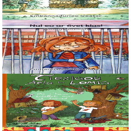
du puits quand les enfants traînent la nuit… Une histoire facile à lire
pour les jeunes...
En stock
5,60 €
3 ans et plus
Goater
Nul eo ar 6vet klas !
La sixième c’est nul, on doit être comme tout le monde. Alors quand
on n’en a rien à faire de son image, on se réfugie ailleurs… Une
histoire facile à lire...
En stock
5,60 €
5 ans et plus
Goater
Les maisonnettes d’Aela et Lomig
Ce livre est un cahier de bricolage sous la forme d’un cahier
d’écolier, pour fabriquer des abris pour les insectes, les oiseaux et les
petits mammifères en bois....
En stock
12,00 €
6 ans et plus