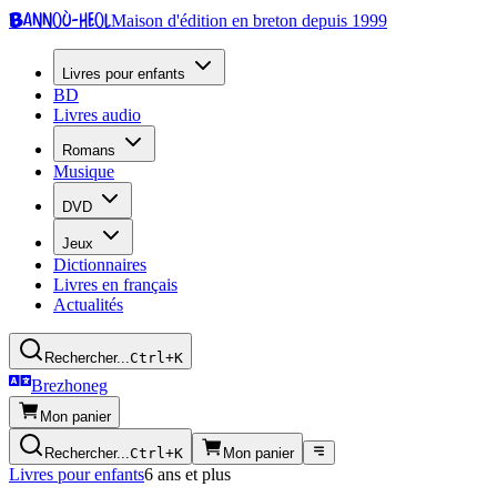
Bannoù-heol
Maison d'édition en breton depuis 1999
Livres pour enfants
BD
Livres audio
Romans
Musique
DVD
Jeux
Dictionnaires
Livres en français
Actualités
Rechercher...
Ctrl+K
Brezhoneg
Mon panier
Rechercher...
Ctrl+K
Mon panier
Livres pour enfants
6 ans et plus