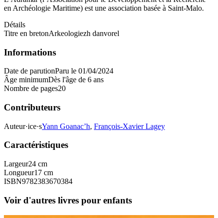
en Archéologie Maritime) est une association basée à Saint-Malo.
Détails
Titre en breton
Arkeologiezh danvorel
Informations
Date de parution
Paru le 01/04/2024
Âge minimum
Dès l'âge de 6 ans
Nombre de pages
20
Contributeurs
Auteur·ice·s
Yann Goanac’h
,
François-Xavier Lagey
Caractéristiques
Largeur
24 cm
Longueur
17 cm
ISBN
9782383670384
Voir d'autres livres pour enfants