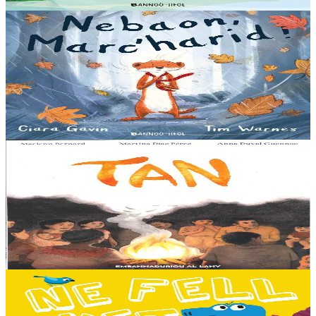
En stock
13,00 €
3 ans et plus
Bannoù-heol
A little bit worried
Pris dans une violente tempête, Marc'harid construit une forteresse
pour s'y réfugier. Mais elle y rencontre Lagadeg, qui adore jouer
dans le vent et patauger sous la pluie....
En stock
13,00 €
8 ans et plus
Al Lanv
Tan
Tout en haut des vertes collines, là où les montagnes se couvrent du
brouillard des matinées feutrées, est perché le petit village maya de
Sakamch'en....
En stock
11,00 €
3 ans et plus
Bannoù-heol
I don't want to go to school!