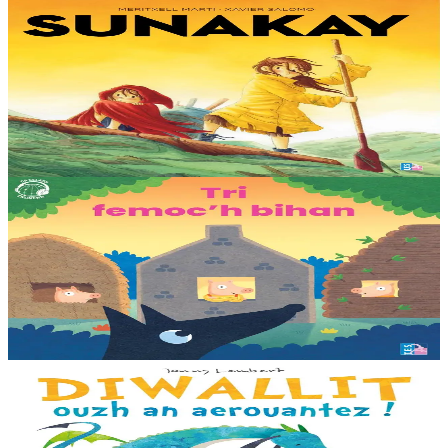
9 ans et plus
TES
Sunakay
La mer est devenue une immense décharge dépourvue de vie sous-
marine. Deux soeurs survivent sur une île de plastique, au milieu des
déchets. Mais un évènement...
En stock
25,00 €
3 ans et plus
TES
Les trois petits cochons
Il était une fois trois joyeux petits cochons qui vivaient avec leurs
parents. Il était temps pour chacun d’avoir sa propre maison ! Cette
collection propose...
En stock
12,00 €
3 ans et plus
Bannoù-heol
Look out, it's a Dragon!