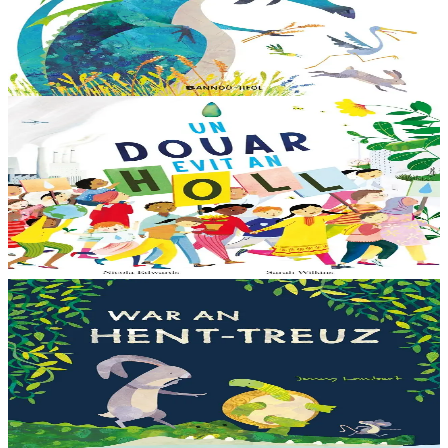
Eflammez la dragonne est en quête d'une nouvelle maison. Mais
quand elle trouve la forêt parfaite, elle n'est pas la bienvenue...
"Ouste ! On ne veut pas de...
En stock
13,00 €
6 ans et plus
Bannoù-heol
Like the Ocean We Rise
Notre planète est immense et magnifique, mais elle a besoin de notre
aide – elle a besoin de moi, elle a besoin de vous. Cet album illustré,
qui arrive à point...
En stock
13,00 €
3 ans et plus
Bannoù-heol
Let's all creep through crocodile creek
Qui sait quelles bêtes rôdent dans les marais quand la nuit tombe...
Pas les crocodiles en tout cas, Souris en est persuadée ! Ses amis ont
un doute : à quoi ça...