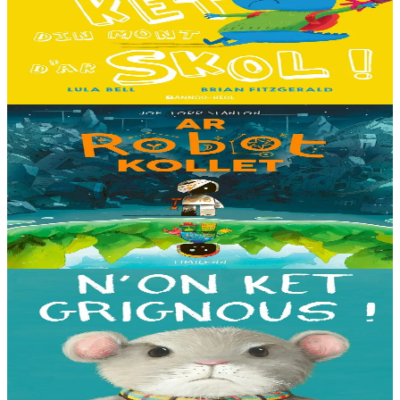
C'est le premier jour d'école des Souris et des Dinosaures. Ils n'ont
pas envie d'y aller. Mais quand les cours commencent, une très
grande surprise les attend…...
En stock
13,00 €
8 ans et plus
Timilenn
The Lost Robot
Au cœur d’une décharge, un petit robot brisé s’éveille. Il ne se
souvient plus d’où il vient ni depuis combien de temps il est là, mais
il sait qu’il n’est pas à sa place....
En stock
14,00 €
3 ans et plus
Bannoù-heol
I'm not grumpy!
À la lisière de la forêt vit une petite souris. C'est la souris la plus
grognonne et la plus hargneuse des environs, jusqu'à sa rencontre
avec un petit blaireau...