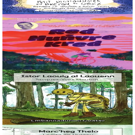
aussi aux amoureux du...
En stock
20,00 €
10 ans et plus
Goater
Red, huñvre, Kred !
Comment vivent les sportives professionnelles ? A travers l’exemple
de Marie-Morgane Le Deunff, championne cycliste et sportive
accomplie, le jeune lecteur...
En stock
12,00 €
3 ans et plus
Goater
Istor Laouig al Laouenn
Une histoire de poux, d’ermite, et de shampoing anti-poux.
Beaucoup d’humour et de clin d’œil dans cette histoire ! Une
histoire facile à lire pour les jeunes...
En stock
5,60 €
3 ans et plus
Goater