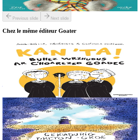
En stock
13,00 €
Previous slide
Next slide
Chez le même éditeur Goater
7 ans et plus
Goater
Chante ! L'incroyable histoire des sœurs Goadec
Connais-tu les Sœurs Goadec ? Elles ont grandi dans la campagne
bretonne et ont conquis le monde avec leurs chants. De Treffrin
jusqu'à Paris, elles sont...
En stock
12,90 €
6 ans et plus
Goater
Petit dictionnaire du breton de Groix
Ce "petit dictionnaire du breton de Groix" s'adresse à tous les
amoureux de l'île, de sa langue, de sa culture et de son histoire, mais