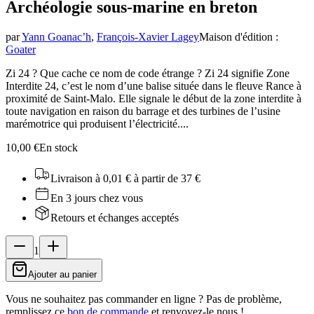
Archéologie sous-marine
en breton
par
Yann Goanac’h
,
François-Xavier Lagey
Maison d'édition
:
Goater
Zi 24 ? Que cache ce nom de code étrange ? Zi 24 signifie Zone
Interdite 24, c’est le nom d’une balise située dans le fleuve Rance à
proximité de Saint-Malo. Elle signale le début de la zone interdite à
toute navigation en raison du barrage et des turbines de l’usine
marémotrice qui produisent l’électricité....
10,00 €
En stock
Livraison à 0,01 €
à partir de 37 €
En 3 jours chez vous
Retours et échanges acceptés
1
Ajouter au panier
Vous ne souhaitez pas commander en ligne ? Pas de problème,
remplissez ce
bon de commande
et renvoyez-le nous !