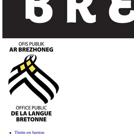
Tintin
en breton