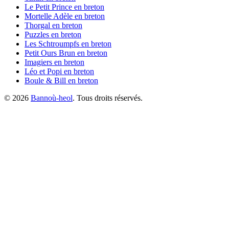
Le Petit Prince
en breton
Mortelle Adèle
en breton
Thorgal
en breton
Puzzles
en breton
Les Schtroumpfs
en breton
Petit Ours Brun
en breton
Imagiers
en breton
Léo et Popi
en breton
Boule & Bill
en breton
©
2026
Bannoù-heol
. Tous droits réservés.