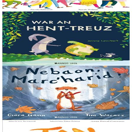
En stock
13,00 €
3 ans et plus
Bannoù-heol
Let's all creep through crocodile creek
Qui sait quelles bêtes rôdent dans les marais quand la nuit tombe...
Pas les crocodiles en tout cas, Souris en est persuadée ! Ses amis ont
un doute : à quoi ça...
En stock
13,00 €
3 ans et plus
Bannoù-heol
A little bit worried
Pris dans une violente tempête, Marc'harid construit une forteresse
pour s'y réfugier. Mais elle y rencontre Lagadeg, qui adore jouer
dans le vent et patauger sous la pluie....
En stock
13,00 €
8 ans et plus
Al Lanv