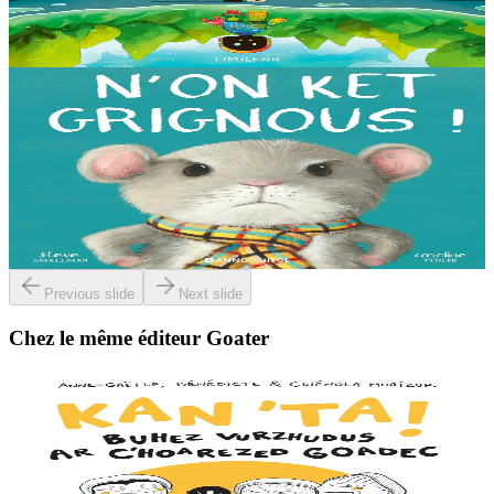
il sait qu’il n’est pas à sa place....
En stock
14,00 €
3 ans et plus
Bannoù-heol
I'm not grumpy!
À la lisière de la forêt vit une petite souris. C'est la souris la plus
grognonne et la plus hargneuse des environs, jusqu'à sa rencontre
avec un petit blaireau...
En stock
13,00 €
Previous slide
Next slide
Chez le même éditeur Goater
7 ans et plus
Goater
Chante ! L'incroyable histoire des sœurs Goadec
Connais-tu les Sœurs Goadec ? Elles ont grandi dans la campagne