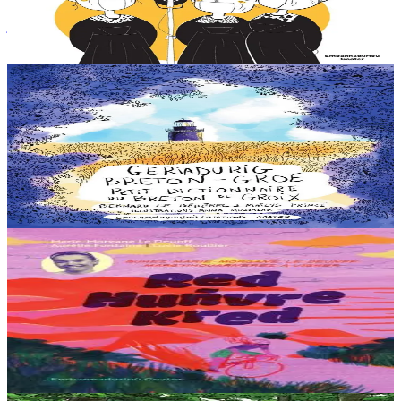
bretonne et ont conquis le monde avec leurs chants. De Treffrin
jusqu'à Paris, elles sont...
En stock
12,90 €
6 ans et plus
Goater
Petit dictionnaire du breton de Groix
Ce "petit dictionnaire du breton de Groix" s'adresse à tous les
amoureux de l'île, de sa langue, de sa culture et de son histoire, mais
aussi aux amoureux du...
En stock
20,00 €
10 ans et plus
Goater
Red, huñvre, Kred !
Comment vivent les sportives professionnelles ? A travers l’exemple
de Marie-Morgane Le Deunff, championne cycliste et sportive
accomplie, le jeune lecteur...
En stock
12,00 €
3 ans et plus