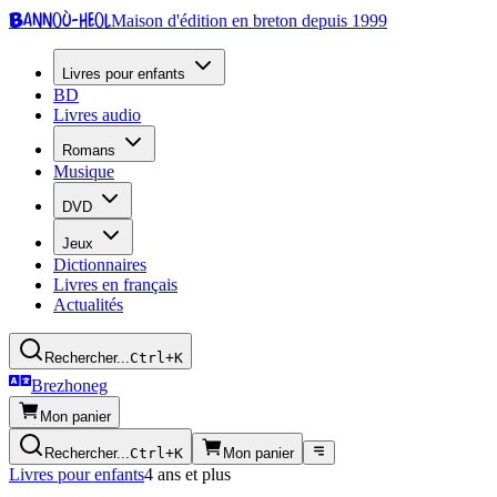
Bannoù-heol
Maison d'édition en breton depuis 1999
Livres pour enfants
BD
Livres audio
Romans
Musique
DVD
Jeux
Dictionnaires
Livres en français
Actualités
Rechercher...
Ctrl+K
Brezhoneg
Mon panier
Rechercher...
Ctrl+K
Mon panier
Livres pour enfants
4 ans et plus