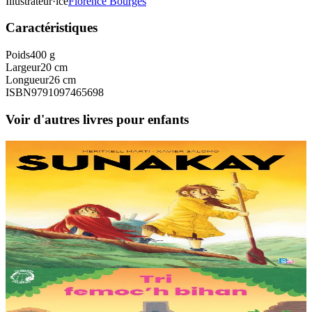
Illustrateur·ice
Florence Bourges
Caractéristiques
Poids
400 g
Largeur
20 cm
Longueur
26 cm
ISBN
9791097465698
Voir d'autres livres pour enfants
9 ans et plus
TES
Sunakay
La mer est devenue une immense décharge dépourvue de vie sous-
marine. Deux soeurs survivent sur une île de plastique, au milieu des
déchets. Mais un évènement...
En stock
25,00 €
3 ans et plus
TES