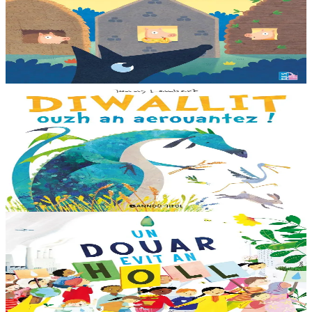
Les trois petits cochons
Il était une fois trois joyeux petits cochons qui vivaient avec leurs
parents. Il était temps pour chacun d’avoir sa propre maison ! Cette
collection propose...
En stock
12,00 €
3 ans et plus
Bannoù-heol
Look out, it's a Dragon!
Eflammez la dragonne est en quête d'une nouvelle maison. Mais
quand elle trouve la forêt parfaite, elle n'est pas la bienvenue...
"Ouste ! On ne veut pas de...
En stock
13,00 €
6 ans et plus
Bannoù-heol
Like the Ocean We Rise
Notre planète est immense et magnifique, mais elle a besoin de notre
aide – elle a besoin de moi, elle a besoin de vous. Cet album illustré,
qui arrive à point...