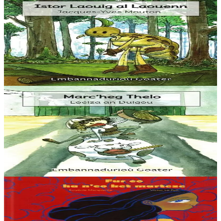
Goater
Istor Laouig al Laouenn
Une histoire de poux, d’ermite, et de shampoing anti-poux.
Beaucoup d’humour et de clin d’œil dans cette histoire ! Une
histoire facile à lire pour les jeunes...
En stock
5,60 €
3 ans et plus
Goater
Marc'heg Thelo
Thelo est un jeune maître crêpier qui nourrit tous les habitants de
Villegourmande. Bubu la vache lui fournit les œufs, et Yaya la poule
lui donne son lait....
En stock
5,60 €
6 ans et plus
Goater
Comment je suis devenue sage