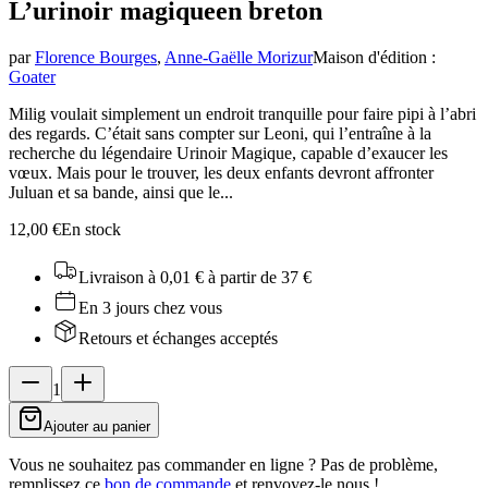
L’urinoir magique
en breton
par
Florence Bourges
,
Anne-Gaëlle Morizur
Maison d'édition
:
Goater
Milig voulait simplement un endroit tranquille pour faire pipi à l’abri
des regards. C’était sans compter sur Leoni, qui l’entraîne à la
recherche du légendaire Urinoir Magique, capable d’exaucer les
vœux. Mais pour le trouver, les deux enfants devront affronter
Juluan et sa bande, ainsi que le...
12,00 €
En stock
Livraison à 0,01 €
à partir de 37 €
En 3 jours chez vous
Retours et échanges acceptés
1
Ajouter au panier
Vous ne souhaitez pas commander en ligne ? Pas de problème,
remplissez ce
bon de commande
et renvoyez-le nous !