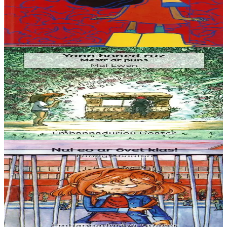
C’est l’histoire d’une petite fille qui adore aller au coin. Elle y passe
toujours un super moment et pour ça elle fait un tas de bêtises. Elle
casse et déchire...
En stock
15,00 €
3 ans et plus
Goater
Yann boned ruz, Mestr ar puñs
L’histoire (vraie…) d’un petit bonhomme moitié grenouille qui sort
du puits quand les enfants traînent la nuit… Une histoire facile à lire
pour les jeunes...
En stock
5,60 €
3 ans et plus
Goater
Nul eo ar 6vet klas !
La sixième c’est nul, on doit être comme tout le monde. Alors quand
on n’en a rien à faire de son image, on se réfugie ailleurs… Une
histoire facile à lire...