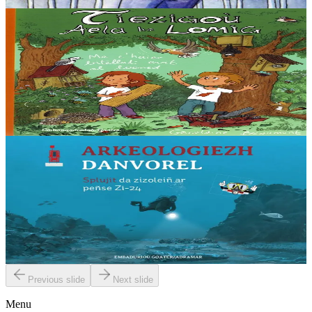
En stock
5,60 €
5 ans et plus
Goater
Les maisonnettes d’Aela et Lomig
Ce livre est un cahier de bricolage sous la forme d’un cahier
d’écolier, pour fabriquer des abris pour les insectes, les oiseaux et les
petits mammifères en bois....
En stock
12,00 €
6 ans et plus
Goater
Archéologie sous-marine
Zi 24 ? Que cache ce nom de code étrange ? Zi 24 signifie Zone
Interdite 24, c’est le nom d’une balise située dans le fleuve Rance à
proximité de Saint-Malo....
En stock
10,00 €
Previous slide
Next slide
Menu