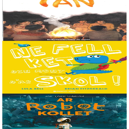
Tan
Tout en haut des vertes collines, là où les montagnes se couvrent du
brouillard des matinées feutrées, est perché le petit village maya de
Sakamch'en....
En stock
11,00 €
3 ans et plus
Bannoù-heol
I don't want to go to school!
C'est le premier jour d'école des Souris et des Dinosaures. Ils n'ont
pas envie d'y aller. Mais quand les cours commencent, une très
grande surprise les attend…...
En stock
13,00 €
8 ans et plus
Timilenn
The Lost Robot
Au cœur d’une décharge, un petit robot brisé s’éveille. Il ne se
souvient plus d’où il vient ni depuis combien de temps il est là, mais