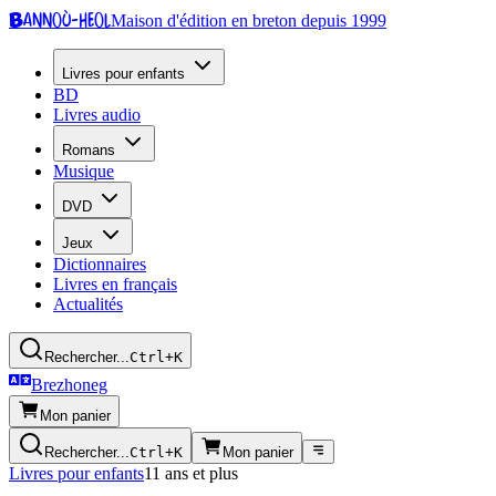
Bannoù-heol
Maison d'édition en breton depuis 1999
Livres pour enfants
BD
Livres audio
Romans
Musique
DVD
Jeux
Dictionnaires
Livres en français
Actualités
Rechercher...
Ctrl+K
Brezhoneg
Mon panier
Rechercher...
Ctrl+K
Mon panier
Livres pour enfants
11 ans et plus