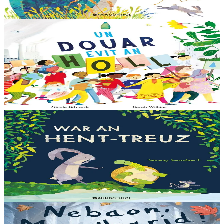
En stock
13,00 €
6 ans et plus
Bannoù-heol
Like the Ocean We Rise
Notre planète est immense et magnifique, mais elle a besoin de notre
aide – elle a besoin de moi, elle a besoin de vous. Cet album illustré,
qui arrive à point...
En stock
13,00 €
3 ans et plus
Bannoù-heol
Let's all creep through crocodile creek
Qui sait quelles bêtes rôdent dans les marais quand la nuit tombe...
Pas les crocodiles en tout cas, Souris en est persuadée ! Ses amis ont
un doute : à quoi ça...
En stock
13,00 €
3 ans et plus
Bannoù-heol