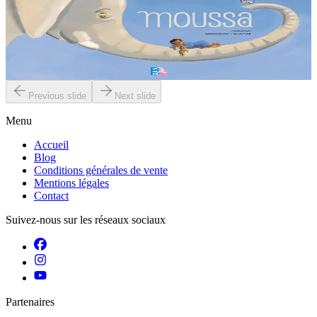
Moussa aimerait bien dormir mais les bruits d’une petite souris l’en
empêchent. Qui va donc pouvoir l’aider à se débarrasser de ce
rongeur ?...
En stock
6,00 €
Previous slide
Next slide
Menu
Accueil
Blog
Conditions générales de vente
Mentions légales
Contact
Suivez-nous sur les réseaux sociaux
Partenaires