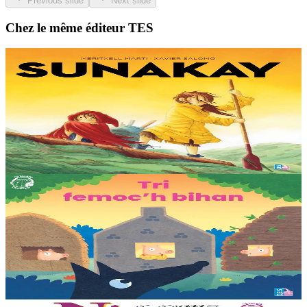
Previous slide
Next slide
Chez le même éditeur TES
9 ans et plus
TES
Sunakay
La mer est devenue une immense décharge dépourvue de vie sous-
marine. Deux soeurs survivent sur une île de plastique, au milieu des
déchets. Mais un évènement...
En stock
25,00 €
3 ans et plus
TES
Les trois petits cochons
Il était une fois trois joyeux petits cochons qui vivaient avec leurs
parents. Il était temps pour chacun d’avoir sa propre maison ! Cette
collection propose...
En stock
12,00 €
11 ans et plus