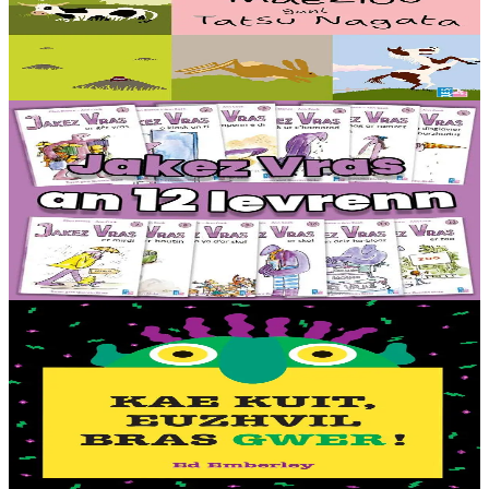
Elles glapissent, elles mangent de l’herbe, elles hibernent, elles
vivent sous la terre ou elles pondent des œufs : voici les bêtes de la
campagne présentées...
En stock
16,00 €
6 ans et plus
TES
Monster - Collection complète (12 livres)
Une collection de 12 histoires courtes, faciles à lire seul. La vie
quotidienne de Jakez Vras, un géant ami des enfants, raconté avec
des phrases courtes et un vocabulaire simple....
En stock
44,00 €
2 ans et plus
TES
Go away, big green Monster!
Qui a un long nez bleu turquoise, deux grands yeux jaunes, et des
dents blanches et pointues ? C’est le Grand Monstre Vert qui se
cache à l’intérieur de ton livre....