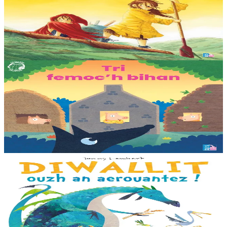
Sunakay
La mer est devenue une immense décharge dépourvue de vie sous-
marine. Deux soeurs survivent sur une île de plastique, au milieu des
déchets. Mais un évènement...
En stock
25,00 €
3 ans et plus
TES
Les trois petits cochons
Il était une fois trois joyeux petits cochons qui vivaient avec leurs
parents. Il était temps pour chacun d’avoir sa propre maison ! Cette
collection propose...
En stock
12,00 €
3 ans et plus
Bannoù-heol
Look out, it's a Dragon!
Eflammez la dragonne est en quête d'une nouvelle maison. Mais
quand elle trouve la forêt parfaite, elle n'est pas la bienvenue...
"Ouste ! On ne veut pas de...