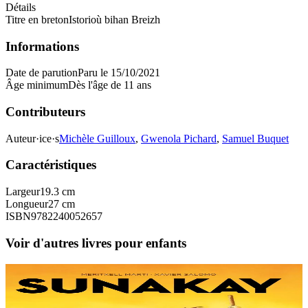
Détails
Titre en breton
Istorioù bihan Breizh
Informations
Date de parution
Paru le 15/10/2021
Âge minimum
Dès l'âge de 11 ans
Contributeurs
Auteur·ice·s
Michèle Guilloux
,
Gwenola Pichard
,
Samuel Buquet
Caractéristiques
Largeur
19.3 cm
Longueur
27 cm
ISBN
9782240052657
Voir d'autres livres pour enfants
9 ans et plus
TES