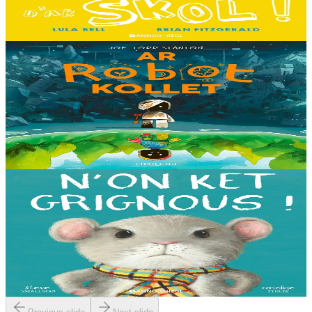
grande surprise les attend…...
En stock
13,00 €
8 ans et plus
Timilenn
The Lost Robot
Au cœur d’une décharge, un petit robot brisé s’éveille. Il ne se
souvient plus d’où il vient ni depuis combien de temps il est là, mais
il sait qu’il n’est pas à sa place....
En stock
14,00 €
3 ans et plus
Bannoù-heol
I'm not grumpy!
À la lisière de la forêt vit une petite souris. C'est la souris la plus
grognonne et la plus hargneuse des environs, jusqu'à sa rencontre
avec un petit blaireau...
En stock
13,00 €