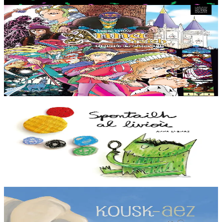
En stock
12,50 €
11 ans et plus
TES
Anna Vreizh - Itrikoù er C'hastell
Encore une sortie scolaire ennuyeuse au château des ducs de
Bretagne pour Gaël, en visite à Nantes… Que nenni ! Le voici
entraîné dans les abîmes du temps par...
En stock
12,95 €
2 ans et plus
TES
El Monstre de Colors
Le monstre des couleurs se sent tout barbouillé aujourd’hui. Ses
émotions sont sens dessus dessous ! Il ne comprend pas ce qui lui
arrive....
En stock
12,00 €
2 ans et plus
TES
La sieste de Moussa