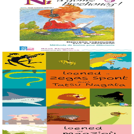
TES
Ni a gomz brezhoneg (méthode de langue)
Méthode de breton pour les débutants du lycée. Sans CD : un code
dans le livre permet d’écouter les enregistrements en ligne.
Troisième édition.
En stock
23,00 €
5 ans et plus
TES
Les Bêtes qui font peur
Elles sont carnivores, elles creusent des pièges, elles rugissent ou
elles voient dans la nuit… Elles font toutes trembler petits et grands :
voici les bêtes...
En stock
16,00 €
5 ans et plus
TES
Les Bêtes de la campagne