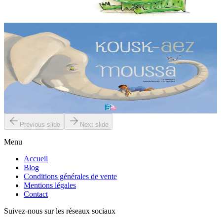
arrive....
En stock
12,00 €
2 ans et plus
TES
La sieste de Moussa
Moussa aimerait bien dormir mais les bruits d’une petite souris l’en
empêchent. Qui va donc pouvoir l’aider à se débarrasser de ce
rongeur ?...
En stock
6,00 €
Previous slide
Next slide
Menu
Accueil
Blog
Conditions générales de vente
Mentions légales
Contact
Suivez-nous sur les réseaux sociaux