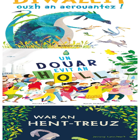
Look out, it's a Dragon!
Eflammez la dragonne est en quête d'une nouvelle maison. Mais
quand elle trouve la forêt parfaite, elle n'est pas la bienvenue...
"Ouste ! On ne veut pas de...
En stock
13,00 €
6 ans et plus
Bannoù-heol
Like the Ocean We Rise
Notre planète est immense et magnifique, mais elle a besoin de notre
aide – elle a besoin de moi, elle a besoin de vous. Cet album illustré,
qui arrive à point...
En stock
13,00 €
3 ans et plus
Bannoù-heol
Let's all creep through crocodile creek
Qui sait quelles bêtes rôdent dans les marais quand la nuit tombe...