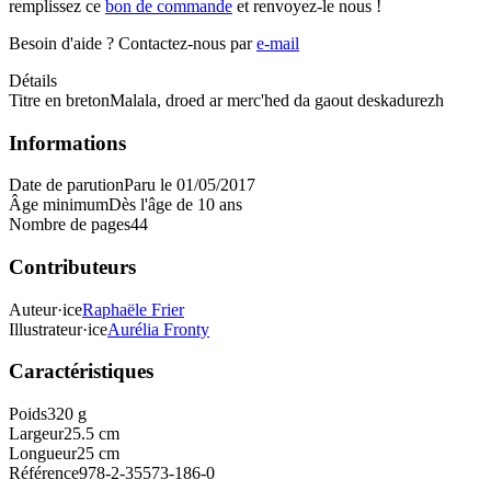
remplissez ce
bon de commande
et renvoyez-le nous !
Besoin d'aide ?
Contactez-nous par
e-mail
Détails
Titre en breton
Malala, droed ar merc'hed da gaout deskadurezh
Informations
Date de parution
Paru le 01/05/2017
Âge minimum
Dès l'âge de 10 ans
Nombre de pages
44
Contributeurs
Auteur·ice
Raphaële Frier
Illustrateur·ice
Aurélia Fronty
Caractéristiques
Poids
320 g
Largeur
25.5 cm
Longueur
25 cm
Référence
978-2-35573-186-0