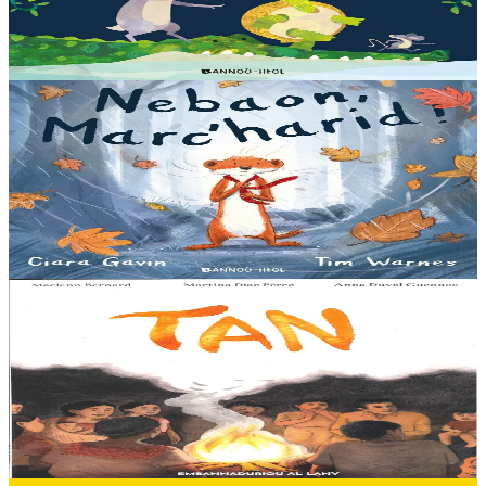
Pas les crocodiles en tout cas, Souris en est persuadée ! Ses amis ont
un doute : à quoi ça...
En stock
13,00 €
3 ans et plus
Bannoù-heol
A little bit worried
Pris dans une violente tempête, Marc'harid construit une forteresse
pour s'y réfugier. Mais elle y rencontre Lagadeg, qui adore jouer
dans le vent et patauger sous la pluie....
En stock
13,00 €
8 ans et plus
Al Lanv
Tan
Tout en haut des vertes collines, là où les montagnes se couvrent du
brouillard des matinées feutrées, est perché le petit village maya de
Sakamch'en....
En stock
11,00 €