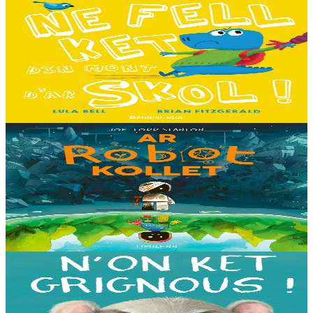
3 ans et plus
Bannoù-heol
I don't want to go to school!
C'est le premier jour d'école des Souris et des Dinosaures. Ils n'ont
pas envie d'y aller. Mais quand les cours commencent, une très
grande surprise les attend…...
En stock
13,00 €
8 ans et plus
Timilenn
The Lost Robot
Au cœur d’une décharge, un petit robot brisé s’éveille. Il ne se
souvient plus d’où il vient ni depuis combien de temps il est là, mais
il sait qu’il n’est pas à sa place....
En stock
14,00 €
3 ans et plus
Bannoù-heol
I'm not grumpy!