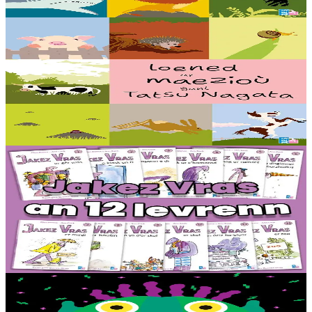
En stock
16,00 €
5 ans et plus
TES
Les Bêtes de la campagne
Elles glapissent, elles mangent de l’herbe, elles hibernent, elles
vivent sous la terre ou elles pondent des œufs : voici les bêtes de la
campagne présentées...
En stock
16,00 €
6 ans et plus
TES
Monster - Collection complète (12 livres)
Une collection de 12 histoires courtes, faciles à lire seul. La vie
quotidienne de Jakez Vras, un géant ami des enfants, raconté avec
des phrases courtes et un vocabulaire simple....
En stock
44,00 €
2 ans et plus
TES