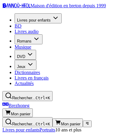
Bannoù-heol
Maison d'édition en breton depuis 1999
Livres pour enfants
BD
Livres audio
Romans
Musique
DVD
Jeux
Dictionnaires
Livres en français
Actualités
Rechercher...
Ctrl+K
Brezhoneg
Mon panier
Rechercher...
Ctrl+K
Mon panier
Livres pour enfants
Portraits
10 ans et plus