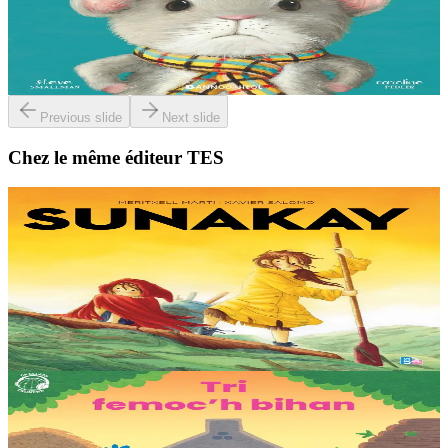
À la lisière de la forêt vit une petite souris. C'est la souris la plus
grognonne et la plus hargneuse des environs, jusqu'à sa rencontre
avec un petit blaireau...
En stock
13,00 €
Previous slide
Next slide
Chez le même éditeur TES
9 ans et plus
TES
Sunakay
La mer est devenue une immense décharge dépourvue de vie sous-
marine. Deux soeurs survivent sur une île de plastique, au milieu des
déchets. Mais un évènement...
En stock
25,00 €
3 ans et plus
TES
Les trois petits cochons