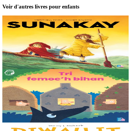
Voir d'autres livres pour enfants
9 ans et plus
TES
Sunakay
La mer est devenue une immense décharge dépourvue de vie sous-
marine. Deux soeurs survivent sur une île de plastique, au milieu des
déchets. Mais un évènement...
En stock
25,00 €
3 ans et plus
TES
Les trois petits cochons
Il était une fois trois joyeux petits cochons qui vivaient avec leurs
parents. Il était temps pour chacun d’avoir sa propre maison ! Cette
collection propose...
En stock
12,00 €
3 ans et plus
Bannoù-heol