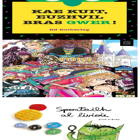
Go away, big green Monster!
Qui a un long nez bleu turquoise, deux grands yeux jaunes, et des
dents blanches et pointues ? C’est le Grand Monstre Vert qui se
cache à l’intérieur de ton livre....
En stock
12,50 €
11 ans et plus
TES
Anna Vreizh - Itrikoù er C'hastell
Encore une sortie scolaire ennuyeuse au château des ducs de
Bretagne pour Gaël, en visite à Nantes… Que nenni ! Le voici
entraîné dans les abîmes du temps par...
En stock
12,95 €
2 ans et plus
TES
El Monstre de Colors
Le monstre des couleurs se sent tout barbouillé aujourd’hui. Ses
émotions sont sens dessus dessous ! Il ne comprend pas ce qui lui