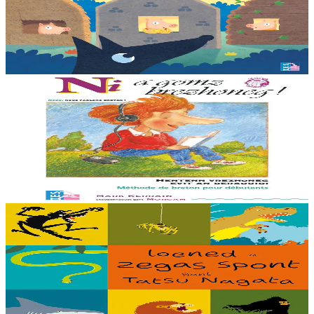
Il était une fois trois joyeux petits cochons qui vivaient avec leurs
parents. Il était temps pour chacun d’avoir sa propre maison ! Cette
collection propose...
En stock
12,00 €
11 ans et plus
TES
Ni a gomz brezhoneg (méthode de langue)
Méthode de breton pour les débutants du lycée. Sans CD : un code
dans le livre permet d’écouter les enregistrements en ligne.
Troisième édition.
En stock
23,00 €
5 ans et plus
TES
Les Bêtes qui font peur
Elles sont carnivores, elles creusent des pièges, elles rugissent ou
elles voient dans la nuit… Elles font toutes trembler petits et grands :
voici les bêtes...