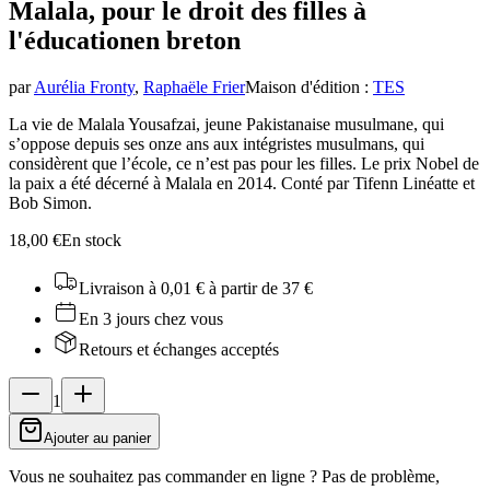
Malala, pour le droit des filles à
l'éducation
en breton
par
Aurélia Fronty
,
Raphaële Frier
Maison d'édition
:
TES
La vie de Malala Yousafzai, jeune Pakistanaise musulmane, qui
s’oppose depuis ses onze ans aux intégristes musulmans, qui
considèrent que l’école, ce n’est pas pour les filles. Le prix Nobel de
la paix a été décerné à Malala en 2014. Conté par Tifenn Linéatte et
Bob Simon.
18,00 €
En stock
Livraison à 0,01 €
à partir de 37 €
En 3 jours chez vous
Retours et échanges acceptés
1
Ajouter au panier
Vous ne souhaitez pas commander en ligne ? Pas de problème,