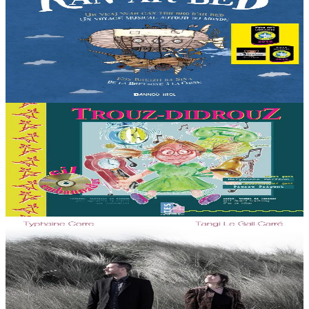
Kan ar Bed - Livre-CD
Liza vit dans les Monts d'Arrée, au cœur de la Bretagne. Une nuit,
la jeune fille décide de partir à la découverte du monde. Une
invitation au voyage à travers...
En stock
21,90 €
3 ans et plus
TES
Trouz didrouz
Un CD sur les bruits de la vie quotidienne pour la pratique orale du
breton.
En stock
27,00 €
5 ans et plus
Épuisé
Paker prod
Gouloù mil steredenn
Après le succès viral de la chanson An hini karetañ, la chanteuse