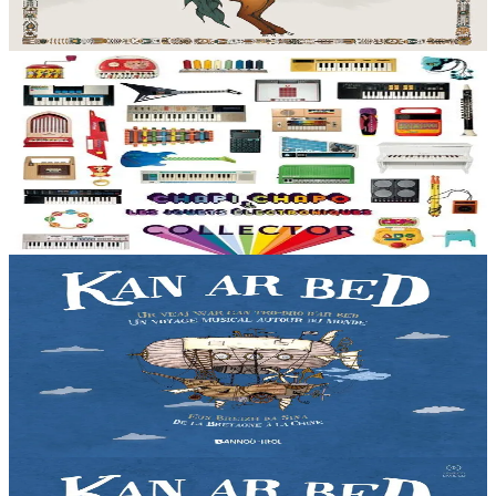
merveilleux moment musical grâce à...
En stock
12,90 €
3 ans et plus
Music From The Masses
Collector - CD
De brocantes en vide-greniers, le musicien finistérien amasse par
centaines des jouets musicaux anciens du monde entier. Son
quatrième album s'articule autour des jouets électroniques....
En stock
15,00 €
2 ans et plus
Bannoù-heol
Kan ar Bed - CD
Liza vit dans les Monts d'Arrée, au cœur de la Bretagne. Une nuit,
la jeune fille décide de partir à la découverte du monde. Une
invitation au voyage à travers...
En stock
12,90 €
2 ans et plus
Bannoù-heol