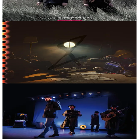
Typhaine Corre et l’accordéoniste Tangi Le Gall-Carré présentent
leur premier album,...
En réapprovisionnement
15,00 €
5 ans et plus
Épuisé
Paker prod
D’an Neb A Glevo
Après plusieurs singles et EP auto-produits, Plouz&Foen prépare
son premier album, D’an Neb A Glevo (« À bon entendeur »).
Mêlant rap breton, électro et...
En réapprovisionnement
15,00 €
5 ans et plus
Épuisé
Paker prod
War hent Youenn Gwernig - Musique de la pièce de
théâtre d'Ar Vro Bagan
Une pièce écrite par Goulc’han Kervella à partir des textes de
Youenn Gwernig (chants, nouvelles, romans, poèmes), d’interviews,