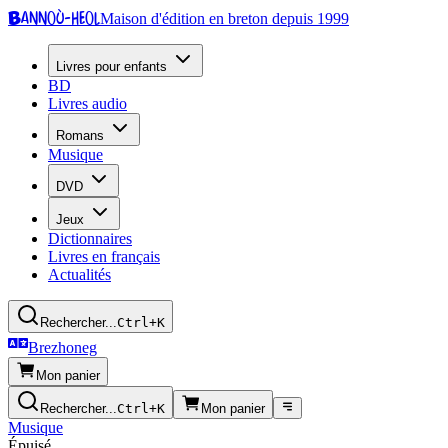
Bannoù-heol
Maison d'édition en breton depuis 1999
Livres pour enfants
BD
Livres audio
Romans
Musique
DVD
Jeux
Dictionnaires
Livres en français
Actualités
Rechercher...
Ctrl+K
Brezhoneg
Mon panier
Rechercher...
Ctrl+K
Mon panier
Musique
Épuisé