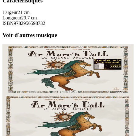
Caractéristiques
Largeur
21 cm
Longueur
29.7 cm
ISBN
9782956598732
Voir d'autres musique
Bannoù-heol
Ar Marc'h Dall - Livre-CD
Près de cent chanteurs et instrumentistes de Bretagne, de Corse et
l’Orchestre Symphonique de Bulgarie nous font partager un
merveilleux moment musical grâce à...
En stock
22,90 €
2 ans et plus
Bannoù-heol
Ar Marc'h Dall - CD
Près de cent chanteurs et instrumentistes de Bretagne, de Corse et
l’Orchestre Symphonique de Bulgarie nous font partager un