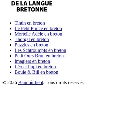
Tintin
en breton
Le Petit Prince
en breton
Mortelle Adèle
en breton
Thorgal
en breton
Puzzles
en breton
Les Schtroumpfs
en breton
Petit Ours Brun
en breton
Imagiers
en breton
Léo et Popi
en breton
Boule & Bill
en breton
©
2026
Bannoù-heol
. Tous droits réservés.