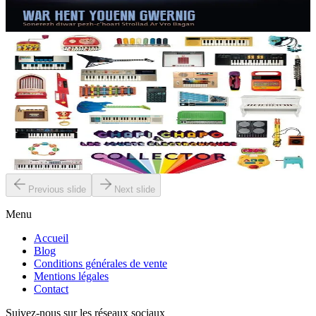
de témoignages de personnes...
Épuisé
3 ans et plus
Épuisé
Music From The Masses
Collector - Vinyle
De brocantes en vide-greniers, le musicien finistérien amasse par
centaines des jouets musicaux anciens du monde entier. Son
quatrième album s'articule autour des jouets électroniques....
Épuisé
Previous slide
Next slide
Menu
Accueil
Blog
Conditions générales de vente
Mentions légales
Contact
Suivez-nous sur les réseaux sociaux