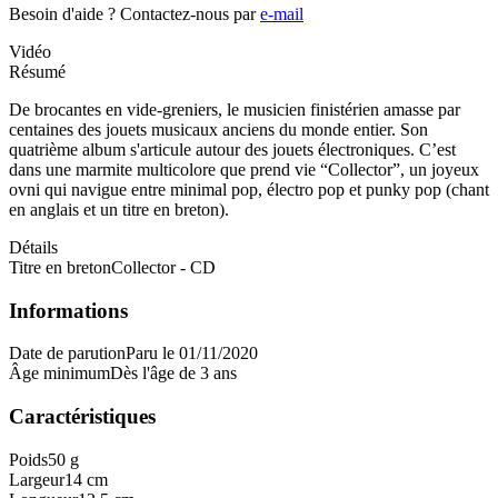
Besoin d'aide ?
Contactez-nous par
e-mail
Vidéo
Résumé
De brocantes en vide-greniers, le musicien finistérien amasse par
centaines des jouets musicaux anciens du monde entier. Son
quatrième album s'articule autour des jouets électroniques. C’est
dans une marmite multicolore que prend vie “Collector”, un joyeux
ovni qui navigue entre minimal pop, électro pop et punky pop (chant
en anglais et un titre en breton).
Détails
Titre en breton
Collector - CD
Informations
Date de parution
Paru le 01/11/2020
Âge minimum
Dès l'âge de 3 ans
Caractéristiques
Poids
50 g
Largeur
14 cm