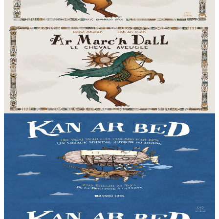
merveilleux moment musical grâce à...
En stock
22,90 €
2 ans et plus
Bannoù-heol
Ar Marc'h Dall - CD
Près de cent chanteurs et instrumentistes de Bretagne, de Corse et
l’Orchestre Symphonique de Bulgarie nous font partager un
merveilleux moment musical grâce à...
En stock
12,90 €
2 ans et plus
Bannoù-heol
Kan ar Bed - CD
Liza vit dans les Monts d'Arrée, au cœur de la Bretagne. Une nuit,
la jeune fille décide de partir à la découverte du monde. Une
invitation au voyage à travers...
En stock
12,90 €
2 ans et plus
Bannoù-heol