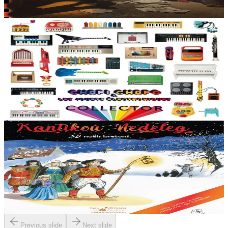
En réapprovisionnement
15,00 €
3 ans et plus
Épuisé
Music From The Masses
Collector - Vinyle
De brocantes en vide-greniers, le musicien finistérien amasse par
centaines des jouets musicaux anciens du monde entier. Son
quatrième album s'articule autour des jouets électroniques....
Épuisé
Épuisé
Ar Gedour
30 noëls bretons
Il n'existait pas à ce jour de recueil de partitions dédié au répertoire
de Noëls bretons. Ar Gedour continue son travail de transmission en
publiant cet ouvrage....
Épuisé
Previous slide
Next slide