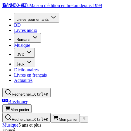
Bannoù-heol
Maison d'édition en breton depuis 1999
Livres pour enfants
BD
Livres audio
Romans
Musique
DVD
Jeux
Dictionnaires
Livres en français
Actualités
Rechercher...
Ctrl+K
Brezhoneg
Mon panier
Rechercher...
Ctrl+K
Mon panier
Musique
5 ans et plus
Épuisé