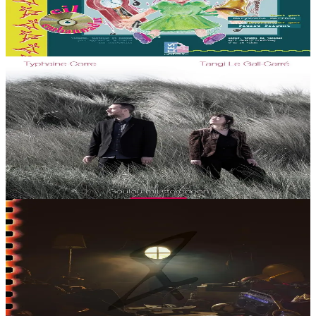
Un CD sur les bruits de la vie quotidienne pour la pratique orale du
breton.
En stock
27,00 €
5 ans et plus
Épuisé
Paker prod
Gouloù mil steredenn
Après le succès viral de la chanson An hini karetañ, la chanteuse
Typhaine Corre et l’accordéoniste Tangi Le Gall-Carré présentent
leur premier album,...
En réapprovisionnement
15,00 €
5 ans et plus
Épuisé
Paker prod
D’an Neb A Glevo
Après plusieurs singles et EP auto-produits, Plouz&Foen prépare
son premier album, D’an Neb A Glevo (« À bon entendeur »).
Mêlant rap breton, électro et...