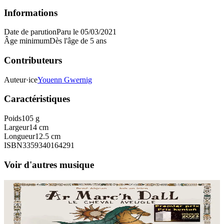
Informations
Date de parution
Paru le 05/03/2021
Âge minimum
Dès l'âge de 5 ans
Contributeurs
Auteur·ice
Youenn Gwernig
Caractéristiques
Poids
105 g
Largeur
14 cm
Longueur
12.5 cm
ISBN
3359340164291
Voir d'autres musique
Bannoù-heol
Ar Marc'h Dall - Livre-CD
Près de cent chanteurs et instrumentistes de Bretagne, de Corse et