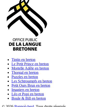
Tintin
en breton
Le Petit Prince
en breton
Mortelle Adèle
en breton
Thorgal
en breton
Puzzles
en breton
Les Schtroumpfs
en breton
Petit Ours Brun
en breton
Imagiers
en breton
Léo et Popi
en breton
Boule & Bill
en breton
©
2026
Bannoù-heol
. Tous droits réservés.