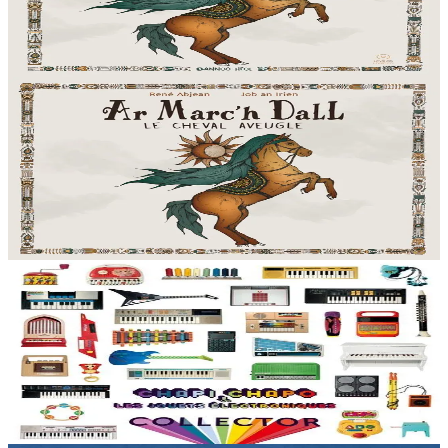
l’Orchestre Symphonique de Bulgarie nous font partager un
merveilleux moment musical grâce à...
En stock
22,90 €
2 ans et plus
Bannoù-heol
Ar Marc'h Dall - CD
Près de cent chanteurs et instrumentistes de Bretagne, de Corse et
l’Orchestre Symphonique de Bulgarie nous font partager un
merveilleux moment musical grâce à...
En stock
12,90 €
3 ans et plus
Music From The Masses
Collector - CD
De brocantes en vide-greniers, le musicien finistérien amasse par
centaines des jouets musicaux anciens du monde entier. Son
quatrième album s'articule autour des jouets électroniques....
En stock
15,00 €