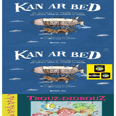
2 ans et plus
Bannoù-heol
Kan ar Bed - CD
Liza vit dans les Monts d'Arrée, au cœur de la Bretagne. Une nuit,
la jeune fille décide de partir à la découverte du monde. Une
invitation au voyage à travers...
En stock
12,90 €
2 ans et plus
Bannoù-heol
Kan ar Bed - Livre-CD
Liza vit dans les Monts d'Arrée, au cœur de la Bretagne. Une nuit,
la jeune fille décide de partir à la découverte du monde. Une
invitation au voyage à travers...
En stock
21,90 €
3 ans et plus
TES
Trouz didrouz