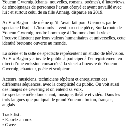
Youenn Gwernig (chants, nouvelles, romans, poèmes), d’interviews,
de témoignages de personnes l’ayant côtoyé et ayant travaillé avec
lui ; et surtout celui de sa fille Annaïg, disparue en 2019.
Ar Vro Bagan – de même qu’il l’avait fait pour Glenmor, par le
spectacle Disuj – L’insoumis – veut par cette pièce, Sur la route de
Youenn Gwernig, rendre hommage à l’homme dont la vie et
l’oeuvre illustrent par leurs valeurs humanitaires et universelles, cette
identité bretonne ouverte au monde.
La scène et la salle de spectacle représentent un studio de télévision.
Ar Vro Bagan y a invité le public à participer à l’enregistrement en
direct d’une émission consacrée à la vie et à l’oeuvre de Youenn
Gwernig, chanteur, poète et sculpteur.
Acteurs, musiciens, techniciens répètent et enregistrent ces
différentes séquences, avec la complicité du public. On voit aussi
des images de Gwernig et on entend sa voix.
Le spectacle mêle donc chant, musique, théâtre et vidéo. Dans les
trois langues que pratiquait le grand Youenn : breton, français,
anglais.
Track-list :
• E-kreiz an noz
• Gwez