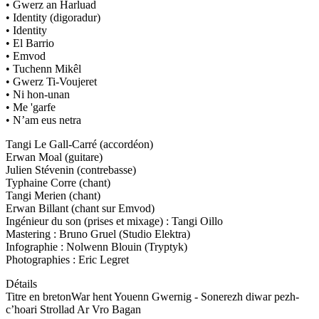
• Gwerz an Harluad
• Identity (digoradur)
• Identity
• El Barrio
• Emvod
• Tuchenn Mikêl
• Gwerz Ti-Voujeret
• Ni hon-unan
• Me 'garfe
• N’am eus netra
Tangi Le Gall-Carré (accordéon)
Erwan Moal (guitare)
Julien Stévenin (contrebasse)
Typhaine Corre (chant)
Tangi Merien (chant)
Erwan Billant (chant sur Emvod)
Ingénieur du son (prises et mixage) : Tangi Oillo
Mastering : Bruno Gruel (Studio Elektra)
Infographie : Nolwenn Blouin (Tryptyk)
Photographies : Eric Legret
Détails
Titre en breton
War hent Youenn Gwernig - Sonerezh diwar pezh-
c’hoari Strollad Ar Vro Bagan