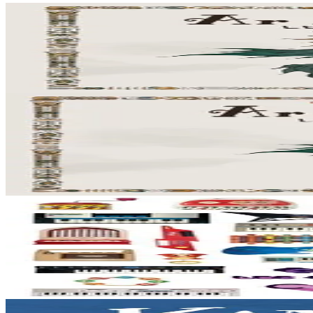
Bannoù-heol
Ar Marc'h Dall - Livre-CD
Près de cent chanteurs et instrumentistes de Bretagne, de Corse et l
En stock
22,90 €
2 ans et plus
Bannoù-heol
Ar Marc'h Dall - CD
Près de cent chanteurs et instrumentistes de Bretagne, de Corse et l
En stock
12,90 €
3 ans et plus
Music From The Masses
Collector - CD
De brocantes en vide-greniers, le musicien finistérien amasse par cent
En stock
15,00 €
2 ans et plus