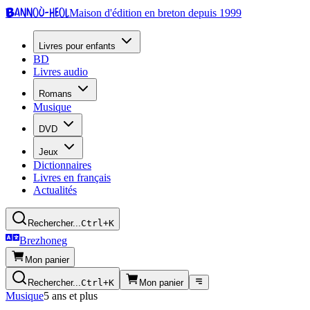
Bannoù-heol
Maison d'édition en breton depuis 1999
Livres pour enfants
BD
Livres audio
Romans
Musique
DVD
Jeux
Dictionnaires
Livres en français
Actualités
Rechercher...
Ctrl+K
Brezhoneg
Mon panier
Rechercher...
Ctrl+K
Mon panier
Musique
5 ans et plus