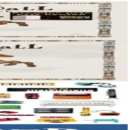
oment musical grâce à...
oment musical grâce à...
'articule autour des jouets électroniques....