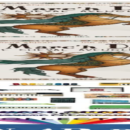
’Orchestre Symphonique de Bulgarie nous font partager un merveilleux m
’Orchestre Symphonique de Bulgarie nous font partager un merveilleux m
aines des jouets musicaux anciens du monde entier. Son quatrième album s