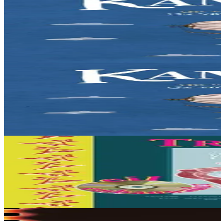
Bannoù-heol
Kan ar Bed - CD
Liza vit dans les Monts d'Arrée, au cœur de la Bretagne. Une nuit, la j
En stock
12,90 €
2 ans et plus
Bannoù-heol
Kan ar Bed - Livre-CD
Liza vit dans les Monts d'Arrée, au cœur de la Bretagne. Une nuit, la j
En stock
21,90 €
3 ans et plus
TES
Trouz didrouz
Un CD sur les bruits de la vie quotidienne pour la pratique orale du b
En stock
27,00 €
5 ans et plus