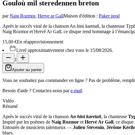
Gouloù mil steredenn
en breton
par
Naig Rozmor
,
Herve ar Gall
Maison d'édition
:
Paker prod
Après le succès viral de la chanson An hini karetañ, la chanteuse Typ
Naig Rozmor et Hervé Ar Gall, ce disque rend hommage à l’émancipati
15,00 €
En réapprovisionnement
Livré approximativement chez vous le 15/08/2026.
1
Ajouter au panier
Vous ne souhaitez pas commander en ligne ? Pas de problème, rempli
Besoin d'aide ?
Contactez-nous par
e-mail
Vidéo
Résumé
Après le succès viral de la chanson
An hini karetañ
, la chanteuse
Ty
Inspiré par les poèmes de
Naig Rozmor
et
Hervé Ar Gall
, ce disqu
Entourés de musiciens talentueux —
Julien Stévenin
,
Jérôme Kérih
blues.