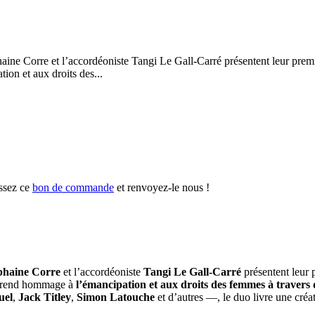
haine Corre et l’accordéoniste Tangi Le Gall-Carré présentent leur prem
on et aux droits des...
ssez ce
bon de commande
et renvoyez-le nous !
phaine Corre
et l’accordéoniste
Tangi Le Gall-Carré
présentent leur 
e rend hommage à
l’émancipation et aux droits des femmes à travers d
uel
,
Jack Titley
,
Simon Latouche
et d’autres —, le duo livre une créati