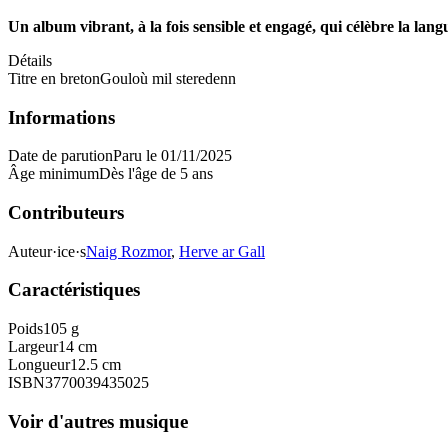
Un album vibrant, à la fois sensible et engagé, qui célèbre la lang
Détails
Titre en breton
Gouloù mil steredenn
Informations
Date de parution
Paru le 01/11/2025
Âge minimum
Dès l'âge de 5 ans
Contributeurs
Auteur·ice·s
Naig Rozmor
,
Herve ar Gall
Caractéristiques
Poids
105 g
Largeur
14 cm
Longueur
12.5 cm
ISBN
3770039435025
Voir d'autres musique