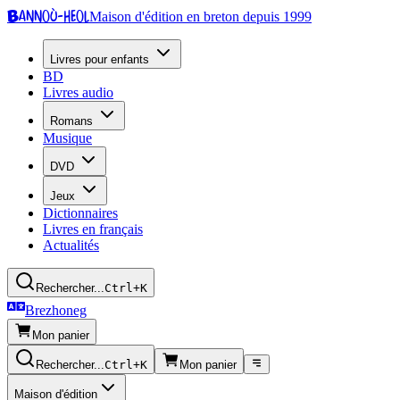
Bannoù-heol
Maison d'édition en breton depuis 1999
Livres pour enfants
BD
Livres audio
Romans
Musique
DVD
Jeux
Dictionnaires
Livres en français
Actualités
Rechercher...
Ctrl+K
Brezhoneg
Mon panier
Rechercher...
Ctrl+K
Mon panier
Maison d'édition