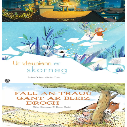
dans les rues de la...
En stock
14,00 €
Voir
Acheter
3 ans et plus
Goater
Une fleur sur la banquise
Les grands-parents de Robin vivent au bord de la mer. Sa grand-
mère Mimosa est exploratrice, dans le grand nord. Robin a bien
envie d'entamer lui-aussi le...
En stock
18,00 €
Voir
Acheter
5 ans et plus
Sav-heol
La bonne humeur de Loup Gris
Un matin, Loup Gris se réveille de bonne humeur, vraiment de très
bonne humeur. C’est donc confiant et fier comme un loup qu’il part
en quête de nourriture : « Holà !...