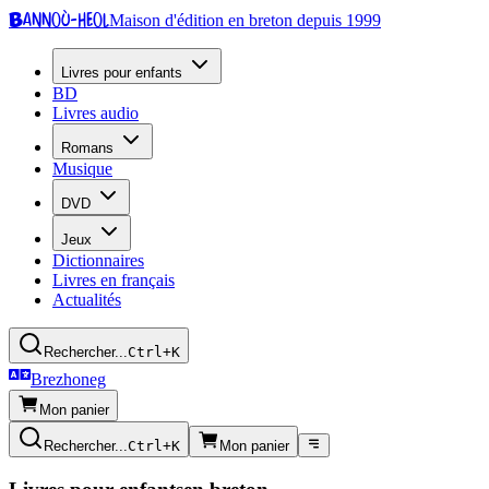
Bannoù-heol
Maison d'édition en breton depuis 1999
Livres pour enfants
BD
Livres audio
Romans
Musique
DVD
Jeux
Dictionnaires
Livres en français
Actualités
Rechercher...
Ctrl+K
Brezhoneg
Mon panier
Rechercher...
Ctrl+K
Mon panier