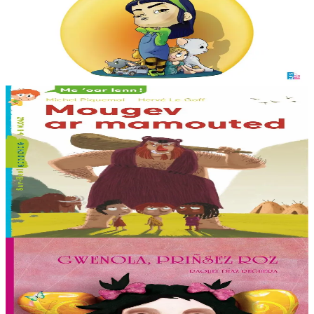
La famille de Klervi lui propose des activités. Mais elle, que veut-
elle faire ?
En stock
5,00 €
Voir
Acheter
6 ans et plus
Sav-heol
La grotte des mammouths
Depuis l'arrivée d'Ugur le féroce, rien ne va plus dans la tribu de
Ran. Tout le monde a peur de lui, les enfants, les adultes, et même
les mammouths !...
En stock
6,00 €
Voir
Acheter
7 ans et plus
TES
¿ Hay algo más aburrido que ser una princesa rosa
?