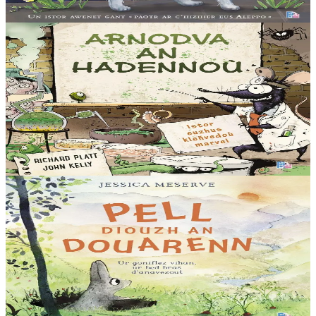
Voir
Acheter
9 ans et plus
TES
The Germ Lab
Le laboratoire des germes. L’horrible histoire des maladies mortelles,
racontées par les sales bestioles qui disséminent les germes ! À la
fois amusant et...
En stock
14,00 €
Voir
Acheter
3 ans et plus
TES
Beyond the burrow
L’immensité du monde peut paraître angoissante – surtout quand il
est peuplé de créatures à l’aspect étrange. Mais ce qui est grand,
griffu et velu est-il forcément effrayant ?...
En stock
14,00 €