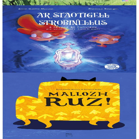
Voir
Acheter
4 ans et plus
Goater
L’urinoir magique
Milig voulait simplement un endroit tranquille pour faire pipi à l’abri
des regards. C’était sans compter sur Leoni, qui l’entraîne à la
recherche du légendaire...
En stock
12,00 €
Voir
Acheter
4 ans et plus
Goater
Ma grande soeur est un loup-garou
Dino et Bruna sont frères et sœurs. Tous les mois, Bruna est d’une
humeur massacrante et s’enferme dans sa chambre. Pour Dino, c’est
sûr, elle se transforme en...
En stock
12,00 €
Voir
Acheter