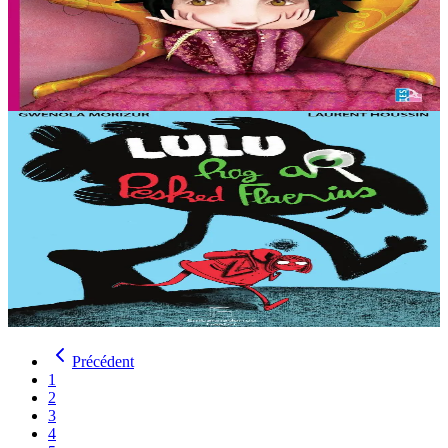
Gwenola en a assez du rose et assez d’être une princesse. Elle
préfèrerait aller chasser les dragons.
En stock
15,00 €
Voir
Acheter
6 ans et plus
Goater
Lulu et les Grosses Morues
À l’école, Milo et sa bande traitent Lulu de grosse morue et la
harcèlent. Milo vient chez Lulu pour s’excuser. Mais une fois que sa
mère a le dos tourné, il...
En stock
15,00 €
Voir
Acheter
Précédent
1
2
3
4