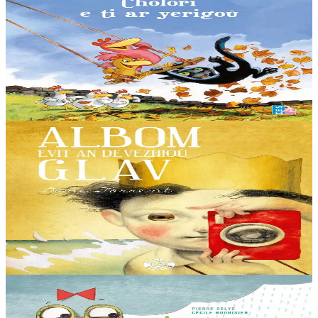
Charivari chez les p’tites poules
Carmen, l’intrépide poulette, et son frère Carmélito recueillent un
chaton… horriblement noir ! Les petites poules sont affolées. Ne dit-
on pas que les chats...
En stock
5,00 €
Voir
Acheter
6 ans et plus
Goater
Album pour les jours de pluie
Et quand l’hiver arrivera, d’ici peu de temps, en passant les pages,
mes sœurs, mes parents, grand-mère et l’oncle Ramon se rendront
compte d’une chose que j’ai...
En stock
15,00 €
Voir
Acheter
4 ans et plus
Sav-heol