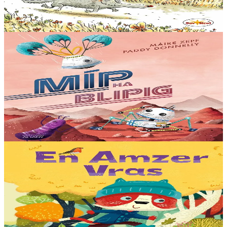
En stock
12,00 €
Voir
Acheter
3 ans et plus
Al Lanv
Míp agus Blípín
Míp, qui est sur la planète Mars, est toute émue de recevoir un
cadeau d'anniversaire inattendu des scientifiques de la Terre. Son
cadeau s'appelle Blipig —...
En stock
13,00 €
Voir
Acheter
3 ans et plus
Al Lanv
Amuigh Faoin Spéir
Samedi matin ! Quelle joie pour Lanig de se lover sur le sofa pour
regarder les dessins animés à la télé. Mais, Mammig n'est pas du tout
d'accord... C'est mal parti, mais......