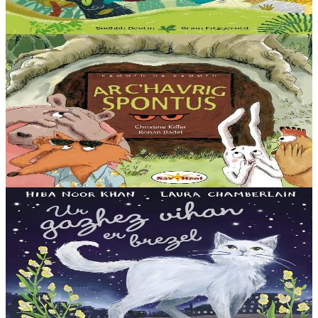
En stock
13,00 €
Voir
Acheter
3 ans et plus
Sav-heol
La Chèvre biscornue
Quand Lapin arrive à l’entrée de son terrier, un bruit bizarre le fait
sursauter. Dedans, y’a quelque chose qui bouge, quelque chose avec
deux yeux...
En stock
12,00 €
Voir
Acheter
3 ans et plus
TES
The Little War Cat
Une petite chatte grise erre dans les rues de sa ville dévastée, à la
recherche d’amis et de nourriture. En vain. Un jour, elle croise la
route d’un inconnu qui...
En stock
14,00 €