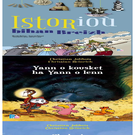
TES
Petites histoires de Bretagne
Des menhirs préhistoriques jusqu’à la moderne course au large,
découvrez la Bretagne d’une manière différente et plaisante.
En stock
18,00 €
Voir
Acheter
7 ans et plus
TES
Jean qui dort et Jean qui lit
Les petites poules sont tristes ! Le Rat Conteur, trop vieux, ne
viendra plus leur raconter des histoires le soir, avant qu’elles aillent
au nid....
En stock
5,00 €
Voir
Acheter
7 ans et plus
TES