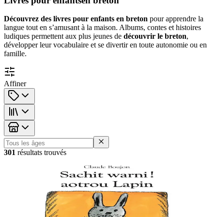
Livres pour enfants
en breton
Découvrez des livres pour enfants en breton
pour apprendre la
langue tout en s’amusant à la maison. Albums, contes et histoires
ludiques permettent aux plus jeunes de
découvrir le breton
,
développer leur vocabulaire et se divertir en toute autonomie ou en
famille.
Affiner
Tranches d'âge
301
résultat
s
trouvé
s
5 ans et plus
TES
Bon appétit ! Monsieur Lapin
Monsieur Lapin n’aime plus les carottes. Il quitte sa maison pour
aller regarder dans l’assiette de ses voisins : la grenouille, l’oiseau, le