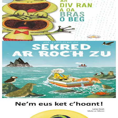
Les deux grenouilles à grande bouche
Imaginez deux grenouilles à grande bouche dans l’arche de Noé…
qui chantent faux et fort et qui font des mauvaises blagues sans
arrêt… Mais qui réussira à les faire taire ?...
En stock
12,00 €
Voir
Acheter
5 ans et plus
Timilenn
The Secret of Black Rock
Erin est fascinée par la légende de la Roche Noire. Un rocher
énorme, sombre et tranchant, réputé détruire tous les bateaux qui
s'en approchent ! Ces histoires sont-elles fondées ?...
En stock
14,00 €
Voir
Acheter
6 ans et plus
TES
Ne'm eus ket c'hoant