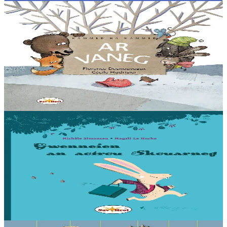
6 ans et plus
Sav-heol
La moufle
Par une journée de grand froid, Souris se promène et trouve une
moufle en laine rouge sur la neige. Toute contente, elle se blottit à
l’intérieur....
En stock
12,00 €
Voir
Acheter
5 ans et plus
Sav-heol
Les deniers de compère Lapin
Compère Lapin n’a plus un sou ! Rusé, il s’en va trouver le ver de
terre, réussit à l’apitoyer, le déleste d’un denier puis s’en va en
demander deux à la poule....
En stock
12,00 €
Voir
Acheter
11 ans et plus