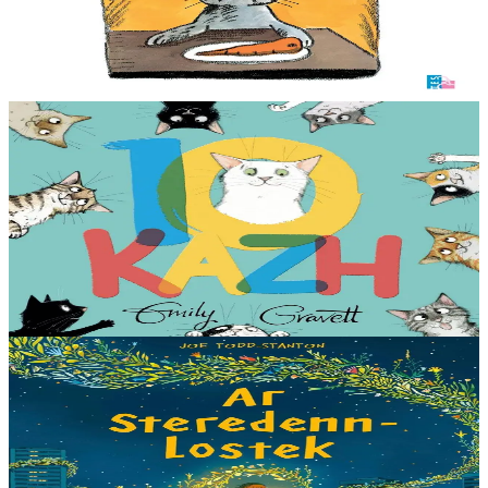
poisson, le...
En stock
12,00 €
Voir
Acheter
2 ans et plus
TES
10 cats
Une famille de joyeux chatons barbote et clapote dans la peinture.
Quelle rigolade ! Pour découvrir les nombres et les couleurs en
s’amusant.
En stock
13,00 €
Voir
Acheter
3 ans et plus
Timilenn
The Comet
Nyla est allée vivre en ville, mais elle n’arrête pas de penser à tout ce
qui lui manque de son ancienne maison. Quand apparaît une comète