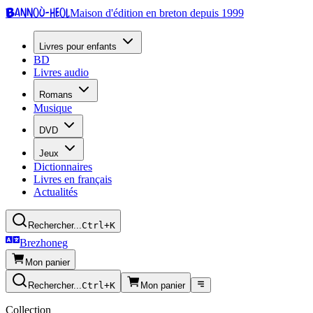
Bannoù-heol
Maison d'édition en breton depuis 1999
Livres pour enfants
BD
Livres audio
Romans
Musique
DVD
Jeux
Dictionnaires
Livres en français
Actualités
Rechercher...
Ctrl+K
Brezhoneg
Mon panier
Rechercher...
Ctrl+K
Mon panier
Collection