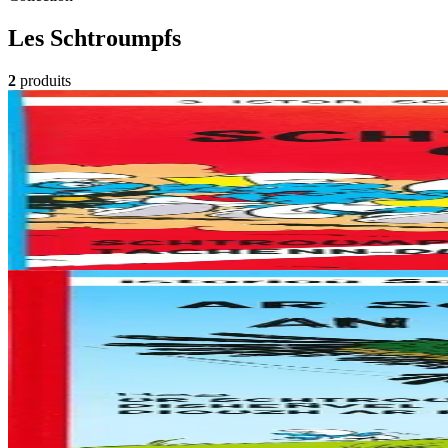
Les Schtroumpfs
2
produits
6 ans et plus
Bannoù-heol
Les Schtroumpfs Olympiques
3 histoires : Ar Schtroumpfoù Olimpek (Les Schtroumpfs Olympiques)
En stock
10,00 €
Voir
Acheter
6 ans et plus
Bannoù-heol
Les Schtroumpfs et le Cracoucass
Les Schtroumpfs et le Cracoucass est la quatorzième histoire de la s
En stock
10,00 €
Voir
Acheter