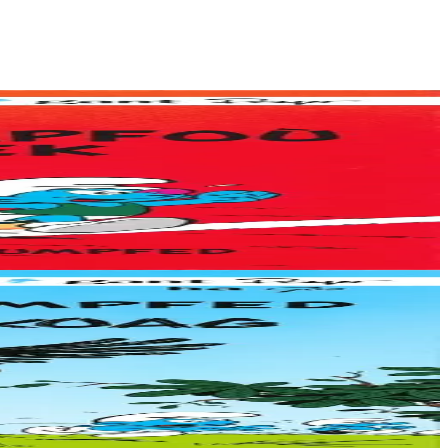
oumpfed (Le jardin des...
 et constamment en...