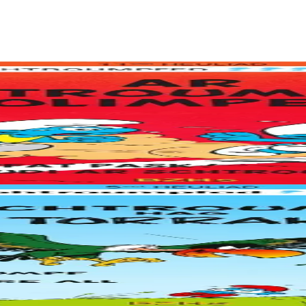
 Schtroumpfat Pask ! (Pâques schtroumpfantes) Tachenn-dudi ar Schtr
érie Les Schtroumpfs de Peyo et Gos. Le Cracoucass (oiseau monstrueux