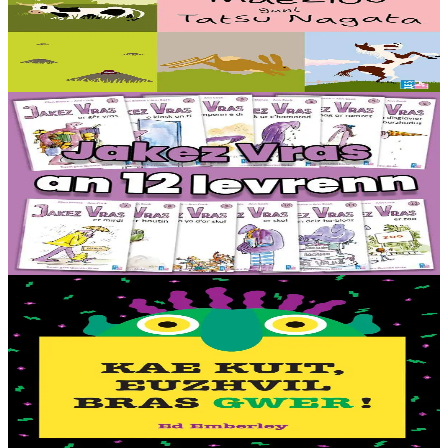
Speuñial a reont, debriñ geot, goañvaat, dindan an douar e vezont o
chom pe dozviñ vioù a reont : setu loened diwar ar maez gant ar
c’helenner Tastu Nagata !...
Er stok
16,00 €
6 vloaz hag ouzhpenn
TES
Jakez Vras - Dastumad hollek (12 levr)
Ur rummad 12 istor bihan aes da lenn an-unan. Buhez pemdeziek
Jakez Vras, ur ramz tost d’ar vugale, kontet gant frazennoù berr ha
gant ur c’heriaoueg diazez....
Er stok
44,00 €
2 vloaz hag ouzhpenn
TES
Kae kuit, Euzhvil bras gwer !
Petra en deus ur fri gwer-glazik, dent lemm gwenn, ha daoulagad
bras melen ? Euzhvil Bras Gwer an hini eo ! Arabat bezañ spontet
avat. Tro pajennoù didroc’het...