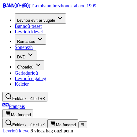
Bannoù-heol
Ti-embann brezhonek abaoe 1999
Levrioù evit ar vugale
Bannoù-treset
Levrioù klevet
Romantoù
Sonerezh
DVD
C'hoarioù
Geriadurioù
Levrioù e galleg
Keleier
Enklask...
Ctrl+K
Français
Ma fanerad
Enklask...
Ctrl+K
Ma fanerad
Levrioù klevet
8 vloaz hag ouzhpenn