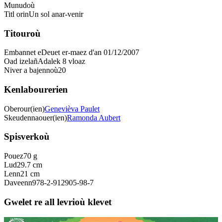
Munudoù
Titl orin
Un sol anar-venir
Titouroù
Embannet e
Deuet er-maez d'an 01/12/2007
Oad izelañ
Adalek 8 vloaz
Niver a bajennoù
20
Kenlabourerien
Oberour(ien)
Genevièva Paulet
Skeudennaouer(ien)
Ramonda Aubert
Spisverkoù
Pouez
70 g
Lud
29.7 cm
Lenn
21 cm
Daveenn
978-2-912905-98-7
Gwelet re all levrioù klevet
3 bloaz hag ouzhpenn