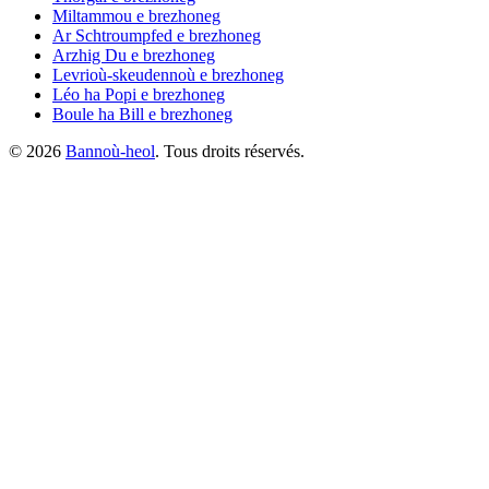
Miltammou
e brezhoneg
Ar Schtroumpfed
e brezhoneg
Arzhig Du
e brezhoneg
Levrioù-skeudennoù
e brezhoneg
Léo ha Popi
e brezhoneg
Boule ha Bill
e brezhoneg
©
2026
Bannoù-heol
. Tous droits réservés.