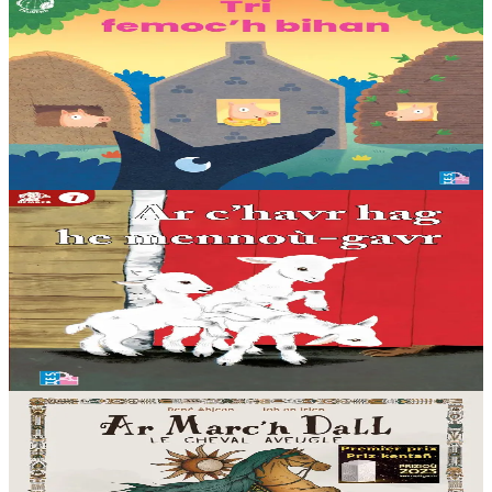
TES
Tri femoc'h bihan
Ur wech e oa tri femoc’h bihan hag a veve eürus gant o zud. Un
deiz koulskoude e voe poent da bep hini kaout e di ! Ur rummad
savet a-ratozh evit ar vugale...
Er stok
12,00 €
5 bloaz hag ouzhpenn
TES
Ar c'havr hag he mennoù-gavr
Albom + enrolladenn da selaou enlinenn. « Bezit fur ha na zigorit da
zen ebet » a lavaras ar vamm c’havr d’he mennoù a-raok mont d’ar
marc’had. Met ar bleiz a...
Er stok
8,00 €
Bannoù-heol
Ar Marc'h Dall - Levr-CD
Tost da gant a ganerien hag a sonerien eus Breizh, Korsika hag eus