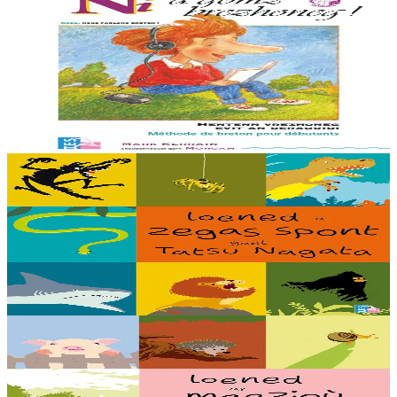
TES
Ni a gomz brezhoneg
Un hentenn brezhoneg evit deraouidi al lise. En embannadur-mañ ez
eus ur c’hod el levr evit selaou an enrolladennoù enlinenn. Trede
embannadur.
Er stok
23,00 €
5 bloaz hag ouzhpenn
TES
Loened a zegas spont
Debriñ kig a reont, toullañ a reont pejoù, yudal a reont pe gwelet en
noz hag an holl a laka bihan ha bras da grenañ : setu loened a zegas
spont gant ar...
Er stok
16,00 €
5 bloaz hag ouzhpenn
TES
Loened ar maezioù