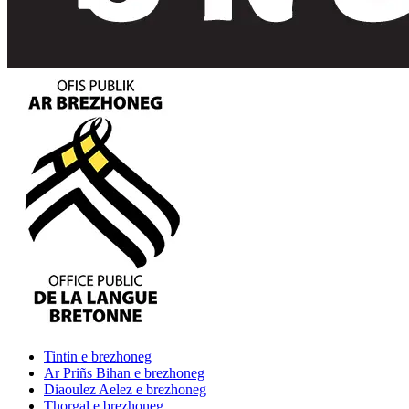
Tintin
e brezhoneg
Ar Priñs Bihan
e brezhoneg
Diaoulez Aelez
e brezhoneg
Thorgal
e brezhoneg