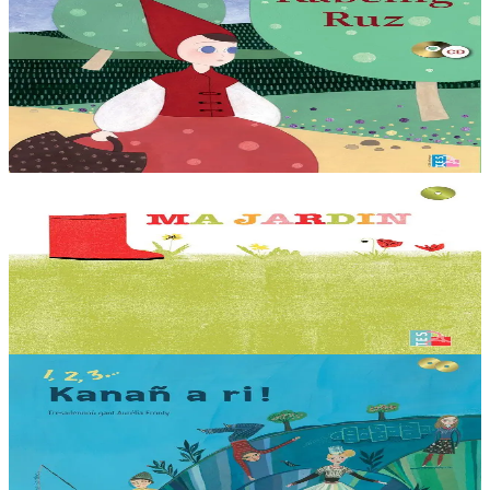
TES
Kabellig Ruz
Ar gontadenn hengounel tennet diwar an destenn bet embannet gant
Al Liamm e 1957. Teir enrolladenn a gaver war ar bladenn-arc'hant
: 1. Kontet gant Mona...
Er stok
12,00 €
3 bloaz hag ouzhpenn
TES
Ma jardin
Levr-CD diwar ar ganaouenn : « Tro ma jardin zo bet savet ur vur,
ar vur zo er jardin, ar jardin a zo din... » Kanet gant Paul Salaün.
Er stok
10,00 €
3 bloaz hag ouzhpenn
TES
1, 2, 3… Kanañ a ri !
Un dastumad 55 kanaouenn kozh ha nevez, kanet gant Anne
Auffret, Ifig Flatres, Yvon Gouez, Mona Jaouen, Clarisse Lavanant,