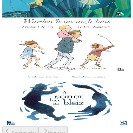
Bleuenn ar Borgn, Morgan Le Coz, Sofi...
Er stok
25,00 €
3 bloaz hag ouzhpenn
TES
War-lerc'h an arzh bras
Deomp ’ta bugale, deomp war-lerc’h an arzh / Hag e vo plijadur,
plijadur, plijadur / Deomp ’ta bugale, deomp ’ta war e lerc’h / Hag e
vo plijadur leizh hon c’hof....
Er stok
14,00 €
11 vloaz hag ouzhpenn
TES
Ar soner hag ar bleiz
Ur gontadenn skrivet diwar Ur galedenn a zen bet skrivet gant Yeun
ar Gov. Matilin an Dall, talabarder, ha Yann ar Chapel, biniaouer, zo
bet pedet er friko e-kreiz Menez Are....
Er stok
23,00 €