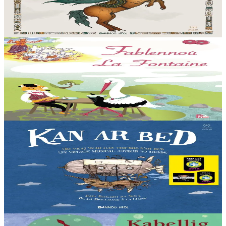
Laz-seniñ Sinfonek Bulgaria a laka ac’hanomp da dremen ur
prantad eus ar re gaerañ asambles...
Er stok
22,90 €
6 vloaz hag ouzhpenn
TES
Fablennoù La Fontaine
Levr-CD. Dastumad fablennoù La Fontaine. 39 fablenn, 7 konter,
19 treser. Sonerezh gant Yann Tiersen.
Er stok
25,00 €
2 vloaz hag ouzhpenn
Bannoù-heol
Kan ar Bed - Levr-CD
Emañ Liza o chom e Menez Are, e kalon Breizh. Un noz e tiviz ar
plac'h yaouank mont da zizoleiñ ar bed. Ur bedadenn da veajiñ gant
trizek pezh sonerezh eus...
Er stok
21,90 €
3 bloaz hag ouzhpenn