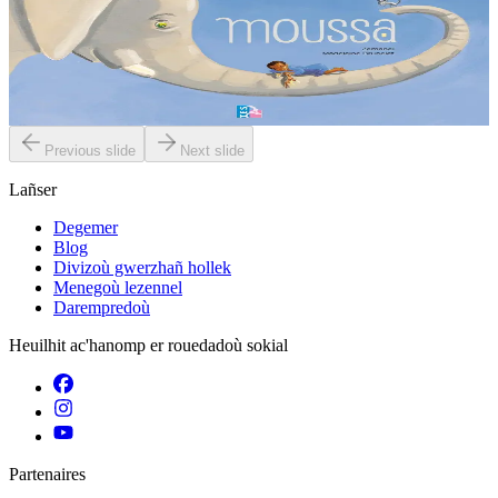
Gant ar c’hoant kousket emañ Moussa. Met direnket eo gant ul ­
logodenn oc’h ober trouz. Piv a c’hallo sikour anezhañ d’en em ­
zizober diouti ? Ha dont a raio...
Er stok
6,00 €
Previous slide
Next slide
Lañser
Degemer
Blog
Divizoù gwerzhañ hollek
Menegoù lezennel
Darempredoù
Heuilhit ac'hanomp er rouedadoù sokial
Partenaires