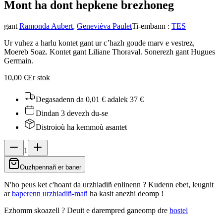
Mont ha dont hepken
e brezhoneg
gant
Ramonda Aubert
,
Genevièva Paulet
Ti-embann
:
TES
Ur vuhez a harlu kontet gant ur c’hazh goude marv e vestrez,
Moereb Soaz. Kontet gant Liliane Thoraval. Sonerezh gant Hugues
Germain.
10,00 €
Er stok
Degasadenn da 0,01 €
adalek 37 €
Dindan 3 devezh du-se
Distroioù ha kemmoù asantet
1
Ouzhpennañ er baner
N'ho peus ket c'hoant da urzhiadiñ enlinenn ? Kudenn ebet, leugnit
ar
baperenn urzhiadiñ-mañ
ha kasit anezhi deomp !
Ezhomm skoazell ?
Deuit e darempred ganeomp dre
bostel