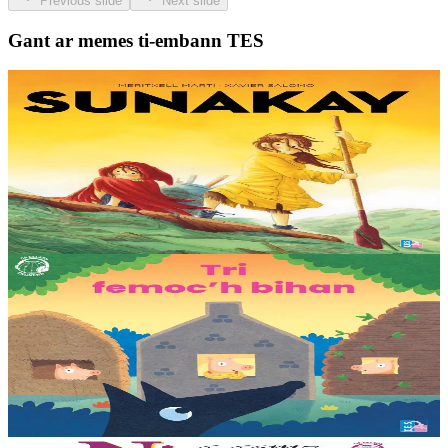
Previous slide
Next slide
Gant ar memes ti-embann TES
9 bloaz hag ouzhpenn
TES
Sunakay
Deuet eo ar mor da vezañ ur pezh lennad loustoni hep netra vev
ennañ ken. Div c’hoar zo o chom war un enez plastik, o klask bevañ
evel ma c’hallont, e-touez al lastez....
Er stok
25,00 €
3 bloaz hag ouzhpenn
TES
Tri femoc'h bihan
Ur wech e oa tri femoc’h bihan hag a veve eürus gant o zud. Un
deiz koulskoude e voe poent da bep hini kaout e di ! Ur rummad
savet a-ratozh evit ar vugale...
Er stok
12,00 €
11 vloaz hag ouzhpenn