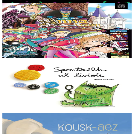
Er stok
12,50 €
11 vloaz hag ouzhpenn
TES
Anna Vreizh - Itrikoù er C'hastell
Ur veaj-skol torr-penn adarre, a soñj Gael… Kastell an duged en
Naoned ? Torr-penn ne vo ket avat ! Kaset e vo ar paotr yaouank
dre an amzer gozh gant un teuz...
Er stok
12,95 €
2 vloaz hag ouzhpenn
TES
Spontailh al livioù
Spontailh al livioù ne oar ket petra a c’hoari gantañ. Graet en deus
meskaj gant e fromadennoù ha bremañ e rank dibunañ ar gudenn a
zo rouestlet....
Er stok
12,00 €
2 vloaz hag ouzhpenn
TES
Kousk-aez Moussa