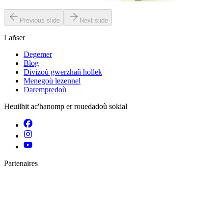
Er stok
12,00 €
Previous slide
Next slide
Lañser
Degemer
Blog
Divizoù gwerzhañ hollek
Menegoù lezennel
Darempredoù
Heuilhit ac'hanomp er rouedadoù sokial
Partenaires