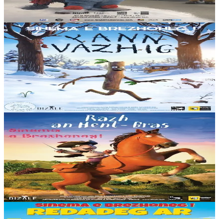
ket feson erc'h tamm ebet......
Er stok
15,00 €
2 vloaz hag ouzhpenn
Dizale
Yann Vazhig
Emañ Yann Vazhig o chom er wezenn familh, gant Chann Vazhig
Gaezh hag e re vihan, bizhierigoù koant, hag emañ o vont da vevañ
troioù-kaer a vare-bloaz da...
Er stok
15,00 €
2 vloaz hag ouzhpenn
Dizale
Razh an Hent-Bras
Kontañ a ra istor Razh an Hent-Bras troioù-kaer ur razh don e gof,
sot gant ar gwastilli, ar c’houignoù, ar gwispidoù ha kement
lipouzerezh sukret zo....
Er stok
15,00 €
2 vloaz hag ouzhpenn
Dizale