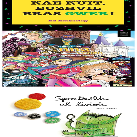
Petra en deus ur fri gwer-glazik, dent lemm gwenn, ha daoulagad
bras melen ? Euzhvil Bras Gwer an hini eo ! Arabat bezañ spontet
avat. Tro pajennoù didroc’het...
Er stok
12,50 €
11 vloaz hag ouzhpenn
TES
Anna Vreizh - Itrikoù er C'hastell
Ur veaj-skol torr-penn adarre, a soñj Gael… Kastell an duged en
Naoned ? Torr-penn ne vo ket avat ! Kaset e vo ar paotr yaouank
dre an amzer gozh gant un teuz...
Er stok
12,95 €
2 vloaz hag ouzhpenn
TES
Spontailh al livioù
Spontailh al livioù ne oar ket petra a c’hoari gantañ. Graet en deus
meskaj gant e fromadennoù ha bremañ e rank dibunañ ar gudenn a
zo rouestlet....