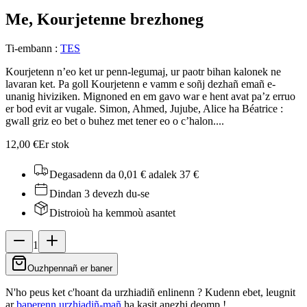
Me, Kourjetenn
e brezhoneg
Ti-embann
:
TES
Kourjetenn n’eo ket ur penn-legumaj, ur paotr bihan kalonek ne
lavaran ket. Pa goll Kourjetenn e vamm e soñj dezhañ emañ e-
unanig hiviziken. Mignoned en em gavo war e hent avat pa’z erruo
er bod evit ar vugale. Simon, Ahmed, Jujube, Alice ha Béatrice :
gwall griz eo bet o buhez met tener eo o c’halon....
12,00 €
Er stok
Degasadenn da 0,01 €
adalek 37 €
Dindan 3 devezh du-se
Distroioù ha kemmoù asantet
1
Ouzhpennañ er baner
N'ho peus ket c'hoant da urzhiadiñ enlinenn ? Kudenn ebet, leugnit
ar
baperenn urzhiadiñ-mañ
ha kasit anezhi deomp !