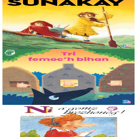
TES
Sunakay
Deuet eo ar mor da vezañ ur pezh lennad loustoni hep netra vev
ennañ ken. Div c’hoar zo o chom war un enez plastik, o klask bevañ
evel ma c’hallont, e-touez al lastez....
Er stok
25,00 €
3 bloaz hag ouzhpenn
TES
Tri femoc'h bihan
Ur wech e oa tri femoc’h bihan hag a veve eürus gant o zud. Un
deiz koulskoude e voe poent da bep hini kaout e di ! Ur rummad
savet a-ratozh evit ar vugale...
Er stok
12,00 €
11 vloaz hag ouzhpenn
TES
Ni a gomz brezhoneg
Un hentenn brezhoneg evit deraouidi al lise. En embannadur-mañ ez