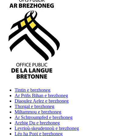
Tintin
e brezhoneg
Ar Priñs Bihan
e brezhoneg
Diaoulez Aelez
e brezhoneg
Thorgal
e brezhoneg
Miltammou
e brezhoneg
Ar Schtroumpfed
e brezhoneg
Arzhig Du
e brezhoneg
Levrioù-skeudennoù
e brezhoneg
Léo ha Popi
e brezhoneg