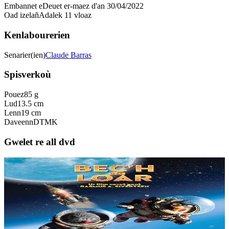
Embannet e
Deuet er-maez d'an 30/04/2022
Oad izelañ
Adalek 11 vloaz
Kenlabourerien
Senarier(ien)
Claude Barras
Spisverkoù
Pouez
85 g
Lud
13.5 cm
Lenn
19 cm
Daveenn
DTMK
Gwelet re all dvd
3 bloaz hag ouzhpenn
Dizale
Bec'h d'al Loar
Hunvreal a ra an holl vroioù e gounit al Loar ha plantañ o banniel
warni. Divizout a ra Solan ha Ludvig klask o chañs war bourzh ar
fuzeenn savet gant Reodor....