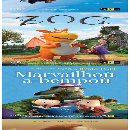
Er stok
15,00 €
3 bloaz hag ouzhpenn
Dizale
Zog
Un aerouant yaouank entanet met dizampart zo eus Zog. E skol an
erevent e vez desket gantañ nijal, krozal, tufañ tan hag en em
gannañ. Ha dreist pep tra, evit...
Er stok
15,00 €
3 bloaz hag ouzhpenn
Dizale
Marvailhoù a-bempoù
Penaos adijinañ ar marvailhoù en un doare fentus ha speredek war
un dro... Lakaomp e vefe Kabellig Ruz ha Gwennerc’h mignonezed
a-gozh… Hag e stourmfent...
Er stok
15,00 €
Kalanna