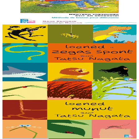
eus ur c’hod el levr evit selaou an enrolladennoù enlinenn. Trede
embannadur.
Er stok
23,00 €
5 bloaz hag ouzhpenn
TES
Loened a zegas spont
Debriñ kig a reont, toullañ a reont pejoù, yudal a reont pe gwelet en
noz hag an holl a laka bihan ha bras da grenañ : setu loened a zegas
spont gant ar...
Er stok
16,00 €
5 bloaz hag ouzhpenn
TES
Loened munut
Dozviñ a reont vioù, flemmañ a reont, bevañ e tropadoù, nijal ha
gwech a vez ez eont a-stlej : setu loened munut gant ar c’helenner
Tatsu Nagata !...
Er stok
16,00 €