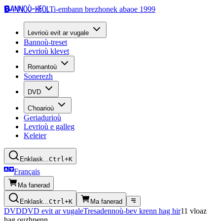
Bannoù-heol
Ti-embann brezhonek abaoe 1999
Levrioù evit ar vugale
Bannoù-treset
Levrioù klevet
Romantoù
Sonerezh
DVD
C'hoarioù
Geriadurioù
Levrioù e galleg
Keleier
Enklask...
Ctrl+K
Français
Ma fanerad
Enklask...
Ctrl+K
Ma fanerad
DVD
DVD evit ar vugale
Tresadennoù-bev krenn hag hir
11 vloaz
hag ouzhpenn