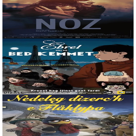
Noz
Pemzek vloaz eo Mael pa ra anaoudegezh gant Kevin, ur mignon
yaouankiz d’e vamm, nevez distro da v/Brest. Met strafuilhet eo
Liza a gred eo Kevin pennkaoz marv...
Er stok
15,00 €
6 vloaz hag ouzhpenn
Dizale
Ebrel hag ar bed kemmet
1941. Disheñvel krenn eo ar bed diouzh an hini a vez deskrivet en
hol levrioù Istor. Napoléon V eo a ren e Bro-C’hall. Eno, evel e pep
lec’h dre ar bed abaoe...
Er stok
15,00 €
6 vloaz hag ouzhpenn
Dizale
Nedeleg dizerc’h e Flåklypa
Emañ an Nedeleg o tostaat e Flåklypa, hag o c'hortoz an erc'h emañ
Solan ha Ludvig, evel ar gêriadenniz-all. Met siwazh dezho n'eus