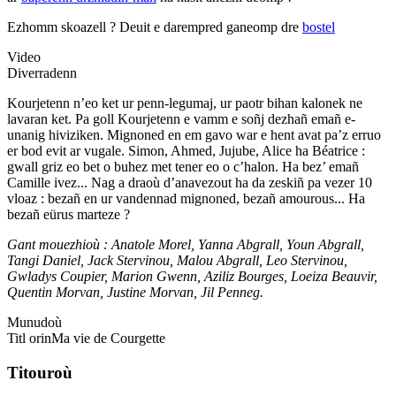
Ezhomm skoazell ?
Deuit e darempred ganeomp dre
bostel
Video
Diverradenn
Kourjetenn n’eo ket ur penn-legumaj, ur paotr bihan kalonek ne
lavaran ket. Pa goll Kourjetenn e vamm e soñj dezhañ emañ e-
unanig hiviziken. Mignoned en em gavo war e hent avat pa’z erruo
er bod evit ar vugale. Simon, Ahmed, Jujube, Alice ha Béatrice :
gwall griz eo bet o buhez met tener eo o c’halon. Ha bez’ emañ
Camille ivez... Nag a draoù d’anavezout ha da zeskiñ pa vezer 10
vloaz : bezañ en ur vandennad mignoned, bezañ amourous... Ha
bezañ eürus marteze ?
Gant mouezhioù : Anatole Morel, Yanna Abgrall, Youn Abgrall,
Tangi Daniel, Jack Stervinou, Malou Abgrall, Leo Stervinou,
Gwladys Coupier, Marion Gwenn, Aziliz Bourges, Loeiza Beauvir,
Quentin Morvan, Justine Morvan, Jil Penneg.
Munudoù
Titl orin
Ma vie de Courgette
Titouroù