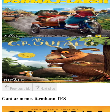
Redadeg ar formaj-laezh
Fellout a ra da Solan kemer perzh e redadeg vras ar formaj-laezh a
lakao e gêriadenn da genstrivañ gant ar gêriadenn nes. Un digarez
da ziskouez eo ur gwir gampion....
Er stok
15,00 €
2 vloaz hag ouzhpenn
Dizale
Ar Groufalo
O kampiñ ez eus ur sorserez jentil hag he c'hazh, e-kichen ul lenn.
Dorloiñ a ra laouen ar sorserez ur meskaj hud gant ar pezh bet kavet
ganti tro-war-dro....
Er stok
15,00 €
Previous slide
Next slide
Gant ar memes ti-embann TES
9 bloaz hag ouzhpenn