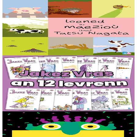
5 bloaz hag ouzhpenn
TES
Loened ar maezioù
Speuñial a reont, debriñ geot, goañvaat, dindan an douar e vezont o
chom pe dozviñ vioù a reont : setu loened diwar ar maez gant ar
c’helenner Tastu Nagata !...
Er stok
16,00 €
6 vloaz hag ouzhpenn
TES
Jakez Vras - Dastumad hollek (12 levr)
Ur rummad 12 istor bihan aes da lenn an-unan. Buhez pemdeziek
Jakez Vras, ur ramz tost d’ar vugale, kontet gant frazennoù berr ha
gant ur c’heriaoueg diazez....
Er stok
44,00 €
2 vloaz hag ouzhpenn
TES
Kae kuit, Euzhvil bras gwer !