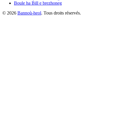
Boule ha Bill
e brezhoneg
©
2026
Bannoù-heol
. Tous droits réservés.