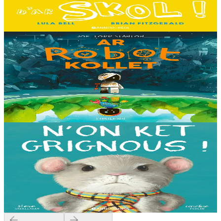
ket dezho mont, tamm ebet ! Pa grogo ar c'hentelioù avat e vo ur
pezh mell souezhenn....
Er stok
13,00 €
8 vloaz hag ouzhpenn
Timilenn
Ar Robot kollet
E kreiz-kreiz un toull-lastez... ez eus ur robotig torret o tihuniñ. N’en
deus ket soñj eus pelec’h eo deuet nag abaoe pegeit emañ aze, met
gouzout a ra n’eo...
Er stok
14,00 €
3 bloaz hag ouzhpenn
Bannoù-heol
N'on ket grignous !
E penn ar c’hoad ez eus ul logodenn vihan o chom. Brudet eo
Logodennig evit bezañ grignousañ ha teodekañ logodenn ar vro. Un
deiz en em gav gant ur broc’hig...
Er stok
13,00 €