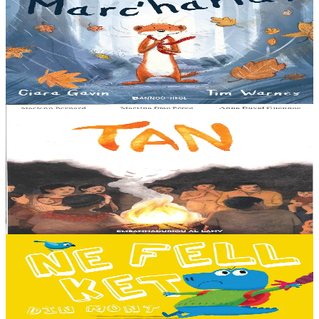
Nebaon, Marc'harid !
An avel, ar glav... Ne blij ket tamm enet da Varc'harid Koant...
Spontet-mik e vez bewech zoken. Daoust ha Lagadeg, he mignonez
nevez, a zeuio a-benn da lakaat...
Er stok
13,00 €
8 vloaz hag ouzhpenn
Al Lanv
Tan
E penn uhelañ an torgennoù glas, lec'h ma vez goloet ar menezioù
gant latar ar beurevezhioù disafar, eo kludet ar gêriadennig vaya
anvet Sakamch'en. En tu all...
Er stok
11,00 €
3 bloaz hag ouzhpenn
Bannoù-heol
Ne fell ket din mont d'ar skol !
Hiziv emañ devezh skol kentañ Logodennig ha Dinosaorig. Ne fell