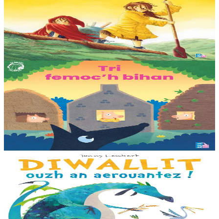
Sunakay
Deuet eo ar mor da vezañ ur pezh lennad loustoni hep netra vev
ennañ ken. Div c’hoar zo o chom war un enez plastik, o klask bevañ
evel ma c’hallont, e-touez al lastez....
Er stok
25,00 €
3 bloaz hag ouzhpenn
TES
Tri femoc'h bihan
Ur wech e oa tri femoc’h bihan hag a veve eürus gant o zud. Un
deiz koulskoude e voe poent da bep hini kaout e di ! Ur rummad
savet a-ratozh evit ar vugale...
Er stok
12,00 €
3 bloaz hag ouzhpenn
Bannoù-heol
Diwallit ouzh an aerouantez !
Dreistordinal eo ti nevez Eflammez. Bleunioù zo, geot flour hag
amezeien plijus-tre. Sur eo ?... - N’out ket evit chom amañ ! a huch
al loened all dezhi. Ha...