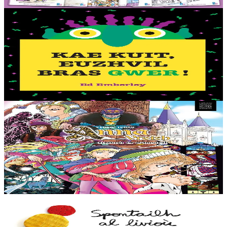
Er stok
44,00 €
2 vloaz hag ouzhpenn
TES
Kae kuit, Euzhvil bras gwer !
Petra en deus ur fri gwer-glazik, dent lemm gwenn, ha daoulagad
bras melen ? Euzhvil Bras Gwer an hini eo ! Arabat bezañ spontet
avat. Tro pajennoù didroc’het...
Er stok
12,50 €
11 vloaz hag ouzhpenn
TES
Anna Vreizh - Itrikoù er C'hastell
Ur veaj-skol torr-penn adarre, a soñj Gael… Kastell an duged en
Naoned ? Torr-penn ne vo ket avat ! Kaset e vo ar paotr yaouank
dre an amzer gozh gant un teuz...
Er stok
12,95 €
2 vloaz hag ouzhpenn
TES
Spontailh al livioù