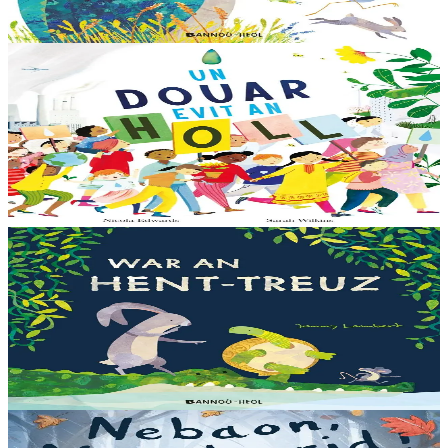
Er stok
13,00 €
6 vloaz hag ouzhpenn
Bannoù-heol
Un douar evit an holl
Bras-divent eo hor planedenn ha kaer-meurbet ivez, met ezhomm he
deus ouzhin hag ouzhit. Reiñ da gompren gwelloc’h efedoù Mab-
den war hor planedenn a ra al levr kaer-mañ....
Er stok
13,00 €
3 bloaz hag ouzhpenn
Bannoù-heol
War an hent-treuz
Piv a oar peseurt loened a c’haller gwelet er paludoù pa vez an noz
o serriñ ?... N’eus krokodil ebet avat. Peursur eo Logodennig. N’eo
ket ken sur he mignoned...
Er stok
13,00 €
3 bloaz hag ouzhpenn
Bannoù-heol