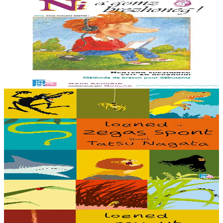
11 vloaz hag ouzhpenn
TES
Ni a gomz brezhoneg
Un hentenn brezhoneg evit deraouidi al lise. En embannadur-mañ ez
eus ur c’hod el levr evit selaou an enrolladennoù enlinenn. Trede
embannadur.
Er stok
23,00 €
5 bloaz hag ouzhpenn
TES
Loened a zegas spont
Debriñ kig a reont, toullañ a reont pejoù, yudal a reont pe gwelet en
noz hag an holl a laka bihan ha bras da grenañ : setu loened a zegas
spont gant ar...
Er stok
16,00 €
5 bloaz hag ouzhpenn
TES
Loened munut