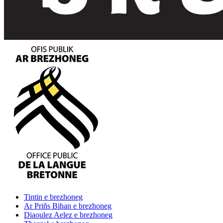
Tintin
e brezhoneg
Ar Priñs Bihan
e brezhoneg
Diaoulez Aelez
e brezhoneg