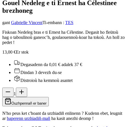
Gouel Nedeleg e ti Ernest ha Célestine
e
brezhoneg
gant
Gabrielle Vincent
Ti-embann
:
TES
Fiskoan Nedeleg bras e ti Ernest ha Célestine. Degasit ho fleütoù
hag o taboulinoù ganeoc’h, goulaouennoù-koar ha tokoù. An holl zo
pedet !
13,00 €
Er stok
Degasadenn da 0,01 €
adalek 37 €
Dindan 3 devezh du-se
Distroioù ha kemmoù asantet
1
Ouzhpennañ er baner
N'ho peus ket c'hoant da urzhiadiñ enlinenn ? Kudenn ebet, leugnit
ar
baperenn urzhiadiñ-mañ
ha kasit anezhi deomp !