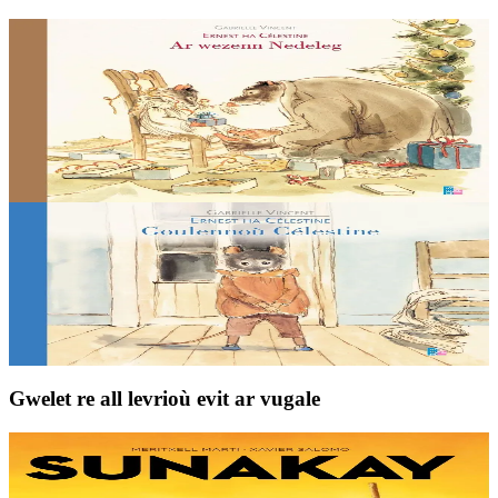
6 vloaz hag ouzhpenn
TES
Ar wezenn Nedeleg
Célestine a oar petra he deus c’hoant da gaout : ur gwir gouel
Nedeleg e-touez an erc’h e-kichen he gwezennig-sapin !
Er stok
13,00 €
6 vloaz hag ouzhpenn
TES
Goulennoù Célestine
C’hoant he deus Célestine da c’houzout eus pelec’h e teu.
Er stok
13,00 €
Gwelet re all levrioù evit ar vugale
9 bloaz hag ouzhpenn
TES