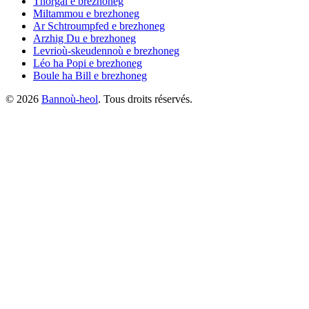
Thorgal
e brezhoneg
Miltammou
e brezhoneg
Ar Schtroumpfed
e brezhoneg
Arzhig Du
e brezhoneg
Levrioù-skeudennoù
e brezhoneg
Léo ha Popi
e brezhoneg
Boule ha Bill
e brezhoneg
©
2026
Bannoù-heol
. Tous droits réservés.