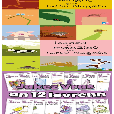
Dozviñ a reont vioù, flemmañ a reont, bevañ e tropadoù, nijal ha
gwech a vez ez eont a-stlej : setu loened munut gant ar c’helenner
Tatsu Nagata !...
Er stok
16,00 €
5 bloaz hag ouzhpenn
TES
Loened ar maezioù
Speuñial a reont, debriñ geot, goañvaat, dindan an douar e vezont o
chom pe dozviñ vioù a reont : setu loened diwar ar maez gant ar
c’helenner Tastu Nagata !...
Er stok
16,00 €
6 vloaz hag ouzhpenn
TES
Jakez Vras - Dastumad hollek (12 levr)
Ur rummad 12 istor bihan aes da lenn an-unan. Buhez pemdeziek
Jakez Vras, ur ramz tost d’ar vugale, kontet gant frazennoù berr ha
gant ur c’heriaoueg diazez....