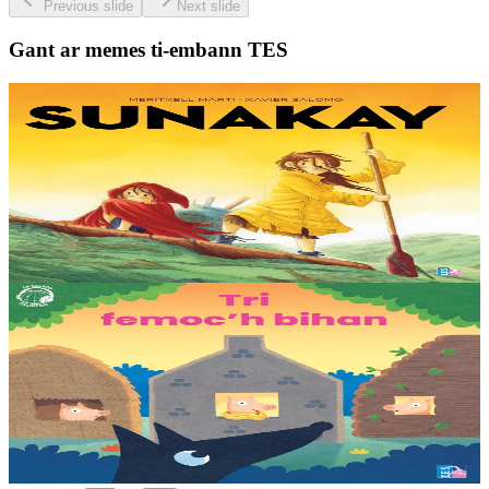
Previous slide
Next slide
Gant ar memes ti-embann TES
9 bloaz hag ouzhpenn
TES
Sunakay
Deuet eo ar mor da vezañ ur pezh lennad loustoni hep netra vev
ennañ ken. Div c’hoar zo o chom war un enez plastik, o klask bevañ
evel ma c’hallont, e-touez al lastez....
Er stok
25,00 €
3 bloaz hag ouzhpenn
TES
Tri femoc'h bihan
Ur wech e oa tri femoc’h bihan hag a veve eürus gant o zud. Un
deiz koulskoude e voe poent da bep hini kaout e di ! Ur rummad
savet a-ratozh evit ar vugale...
Er stok
12,00 €