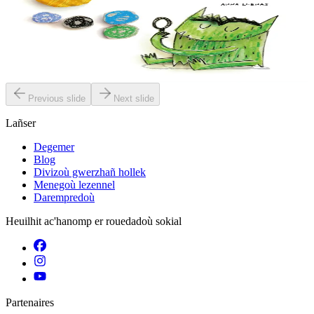
Spontailh al livioù ne oar ket petra a c’hoari gantañ. Graet en deus
meskaj gant e fromadennoù ha bremañ e rank dibunañ ar gudenn a
zo rouestlet....
Er stok
12,00 €
Previous slide
Next slide
Lañser
Degemer
Blog
Divizoù gwerzhañ hollek
Menegoù lezennel
Darempredoù
Heuilhit ac'hanomp er rouedadoù sokial
Partenaires