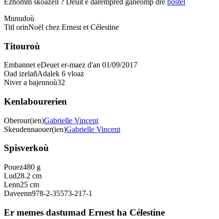
Ezhomm skoazell ?
Deuit e darempred ganeomp dre
bostel
Munudoù
Titl orin
Noël chez Ernest et Célestine
Titouroù
Embannet e
Deuet er-maez d'an 01/09/2017
Oad izelañ
Adalek 6 vloaz
Niver a bajennoù
32
Kenlabourerien
Oberour(ien)
Gabrielle Vincent
Skeudennaouer(ien)
Gabrielle Vincent
Spisverkoù
Pouez
480 g
Lud
28.2 cm
Lenn
25 cm
Daveenn
978-2-35573-217-1
Er memes dastumad Ernest ha Célestine