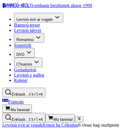
Bannoù-heol
Ti-embann brezhonek abaoe 1999
Levrioù evit ar vugale
Bannoù-treset
Levrioù klevet
Romantoù
Sonerezh
DVD
C'hoarioù
Geriadurioù
Levrioù e galleg
Keleier
Enklask...
Ctrl+K
Français
Ma fanerad
Enklask...
Ctrl+K
Ma fanerad
Levrioù evit ar vugale
Ernest ha Célestine
6 vloaz hag ouzhpenn