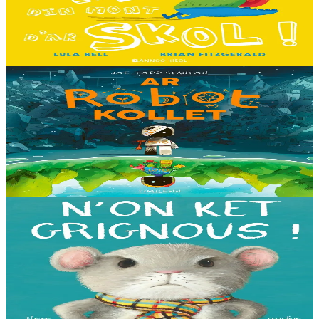
Hiziv emañ devezh skol kentañ Logodennig ha Dinosaorig. Ne fell
ket dezho mont, tamm ebet ! Pa grogo ar c'hentelioù avat e vo ur
pezh mell souezhenn....
Er stok
13,00 €
8 vloaz hag ouzhpenn
Timilenn
Ar Robot kollet
E kreiz-kreiz un toull-lastez... ez eus ur robotig torret o tihuniñ. N’en
deus ket soñj eus pelec’h eo deuet nag abaoe pegeit emañ aze, met
gouzout a ra n’eo...
Er stok
14,00 €
3 bloaz hag ouzhpenn
Bannoù-heol
N'on ket grignous !
E penn ar c’hoad ez eus ul logodenn vihan o chom. Brudet eo
Logodennig evit bezañ grignousañ ha teodekañ logodenn ar vro. Un
deiz en em gav gant ur broc’hig...