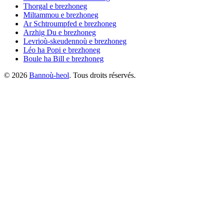
Thorgal
e brezhoneg
Miltammou
e brezhoneg
Ar Schtroumpfed
e brezhoneg
Arzhig Du
e brezhoneg
Levrioù-skeudennoù
e brezhoneg
Léo ha Popi
e brezhoneg
Boule ha Bill
e brezhoneg
©
2026
Bannoù-heol
. Tous droits réservés.