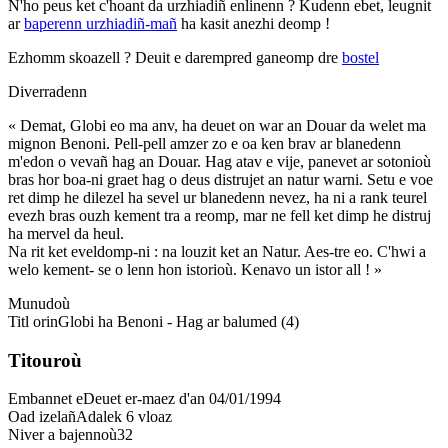
N'ho peus ket c'hoant da urzhiadiñ enlinenn ? Kudenn ebet, leugnit
ar
baperenn urzhiadiñ-mañ
ha kasit anezhi deomp !
Ezhomm skoazell ?
Deuit e darempred ganeomp dre
bostel
Diverradenn
« Demat, Globi eo ma anv, ha deuet on war an Douar da welet ma
mignon Benoni. Pell-pell amzer zo e oa ken brav ar blanedenn
m'edon o vevañ hag an Douar. Hag atav e vije, panevet ar sotonioù
bras hor boa-ni graet hag o deus distrujet an natur warni. Setu e voe
ret dimp he dilezel ha sevel ur blanedenn nevez, ha ni a rank teurel
evezh bras ouzh kement tra a reomp, mar ne fell ket dimp he distruj
ha mervel da heul.
Na rit ket eveldomp-ni : na louzit ket an Natur. Aes-tre eo. C'hwi a
welo kement- se o lenn hon istorioù. Kenavo un istor all ! »
Munudoù
Titl orin
Globi ha Benoni - Hag ar balumed (4)
Titouroù
Embannet e
Deuet er-maez d'an 04/01/1994
Oad izelañ
Adalek 6 vloaz
Niver a bajennoù
32