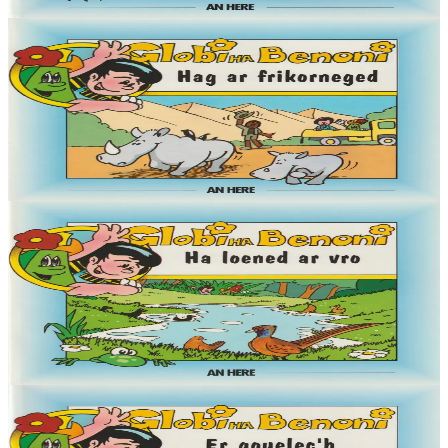
Er stok
4,50 €
6 vloaz hag ouzhpenn
An Here
Globi ha Benoni - Hag ar frikorneged (11)
« Demat, Globi eo ma anv, ha deuet on war an Douar da welet ma
mignon Benoni. Pell-pell amzer zo e oa ken brav ar blanedenn
m'edon o vevañ hag an Douar....
Er stok
4,50 €
6 vloaz hag ouzhpenn
An Here
Globi ha Benoni - Ha loened ar vro (10)
« Demat, Globi eo ma anv, ha deuet on war an Douar da welet ma
mignon Benoni. Pell-pell amzer zo e oa ken brav ar blanedenn
m'edon o vevañ hag an Douar....
Er stok
4,50 €
6 vloaz hag ouzhpenn
An Here