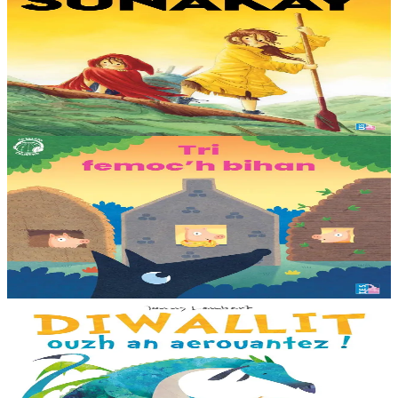
Sunakay
Deuet eo ar mor da vezañ ur pezh lennad loustoni hep netra vev
ennañ ken. Div c’hoar zo o chom war un enez plastik, o klask bevañ
evel ma c’hallont, e-touez al lastez....
Er stok
25,00 €
3 bloaz hag ouzhpenn
TES
Tri femoc'h bihan
Ur wech e oa tri femoc’h bihan hag a veve eürus gant o zud. Un
deiz koulskoude e voe poent da bep hini kaout e di ! Ur rummad
savet a-ratozh evit ar vugale...
Er stok
12,00 €
3 bloaz hag ouzhpenn
Bannoù-heol
Diwallit ouzh an aerouantez !
Dreistordinal eo ti nevez Eflammez. Bleunioù zo, geot flour hag