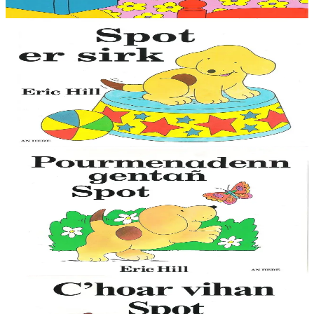
Er stok
10,00 €
1 vloaz hag ouzhpenn
An Here
Spot er sirk
Spot ar c'hi bihan zo mil anavezet, gant e droioù kaer a c'hell ar
vugale kemer perzh enno en ur sevel ar skeudennoù kuzh-diguzh.
An dastumad-mañ, a vez kavet...
Er stok
9,00 €
1 vloaz hag ouzhpenn
An Here
Pourmenadenn gentañ Spot
Spot ar c'hi bihan zo mil anavezet, gant e droioù kaer a c'hell ar
vugale kemer perzh enno en ur sevel ar skeudennoù kuzh-diguzh.
An dastumad-mañ, a vez kavet...
Er stok
9,00 €
1 vloaz hag ouzhpenn
An Here