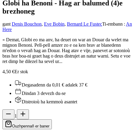
Globi ha Benoni - Hag ar balumed (4)
e
brezhoneg
gant
Denis Bouchon
,
Eve Bobin
,
Bernard Le Fustec
Ti-embann
:
An
Here
« Demat, Globi eo ma anv, ha deuet on war an Douar da welet ma
mignon Benoni. Pell-pell amzer zo e oa ken brav ar blanedenn
m'edon o vevañ hag an Douar. Hag atav e vije, panevet ar sotonioù
bras hor boa-ni graet hag o deus distrujet an natur warni. Setu e voe
ret dimp he dilezel ha sevel ur...
4,50 €
Er stok
Degasadenn da 0,01 €
adalek 37 €
Dindan 3 devezh du-se
Distroioù ha kemmoù asantet
1
Ouzhpennañ er baner