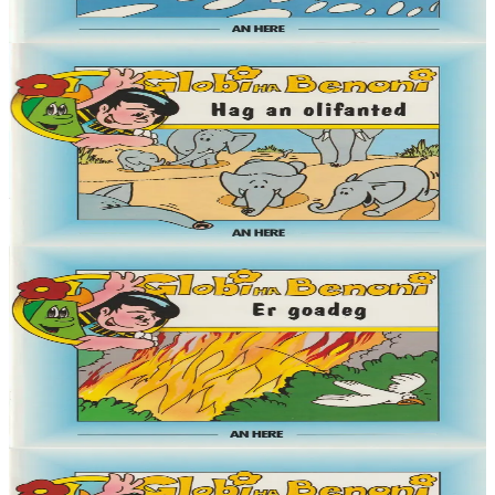
Er stok
4,50 €
6 vloaz hag ouzhpenn
An Here
Globi ha Benoni - Hag an olifanted (6)
« Demat, Globi eo ma anv, ha deuet on war an Douar da welet ma
mignon Benoni. Pell-pell amzer zo e oa ken brav ar blanedenn
m'edon o vevañ hag an Douar....
Er stok
4,50 €
6 vloaz hag ouzhpenn
An Here
Globi ha Benoni - Er goadeg (5)
« Demat, Globi eo ma anv, ha deuet on war an Douar da welet ma
mignon Benoni. Pell-pell amzer zo e oa ken brav ar blanedenn
m'edon o vevañ hag an Douar....
Er stok
4,50 €
6 vloaz hag ouzhpenn
An Here