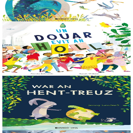
amezeien plijus-tre. Sur eo ?... - N’out ket evit chom amañ ! a huch
al loened all dezhi. Ha...
Er stok
13,00 €
6 vloaz hag ouzhpenn
Bannoù-heol
Un douar evit an holl
Bras-divent eo hor planedenn ha kaer-meurbet ivez, met ezhomm he
deus ouzhin hag ouzhit. Reiñ da gompren gwelloc’h efedoù Mab-
den war hor planedenn a ra al levr kaer-mañ....
Er stok
13,00 €
3 bloaz hag ouzhpenn
Bannoù-heol
War an hent-treuz
Piv a oar peseurt loened a c’haller gwelet er paludoù pa vez an noz
o serriñ ?... N’eus krokodil ebet avat. Peursur eo Logodennig. N’eo
ket ken sur he mignoned...
Er stok
13,00 €
3 bloaz hag ouzhpenn