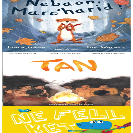
Bannoù-heol
Nebaon, Marc'harid !
An avel, ar glav... Ne blij ket tamm enet da Varc'harid Koant...
Spontet-mik e vez bewech zoken. Daoust ha Lagadeg, he mignonez
nevez, a zeuio a-benn da lakaat...
Er stok
13,00 €
8 vloaz hag ouzhpenn
Al Lanv
Tan
E penn uhelañ an torgennoù glas, lec'h ma vez goloet ar menezioù
gant latar ar beurevezhioù disafar, eo kludet ar gêriadennig vaya
anvet Sakamch'en. En tu all...
Er stok
11,00 €
3 bloaz hag ouzhpenn
Bannoù-heol
Ne fell ket din mont d'ar skol !