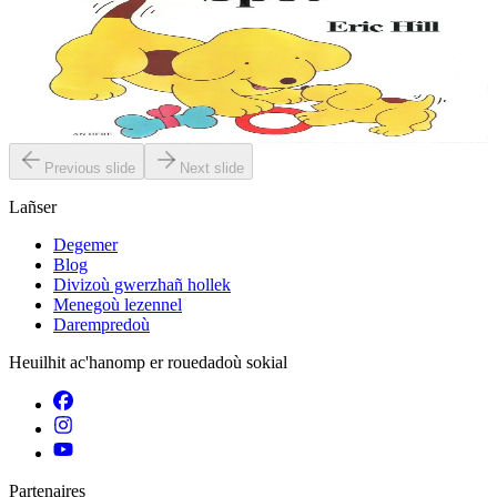
C'hoar vihan Spot
Spot ar c'hi bihan zo mil anavezet, gant e droioù kaer a c'hell ar
vugale kemer perzh enno en ur sevel ar skeudennoù kuzh-diguzh.
An dastumad-mañ, a vez kavet...
Er stok
9,00 €
Previous slide
Next slide
Lañser
Degemer
Blog
Divizoù gwerzhañ hollek
Menegoù lezennel
Darempredoù
Heuilhit ac'hanomp er rouedadoù sokial
Partenaires