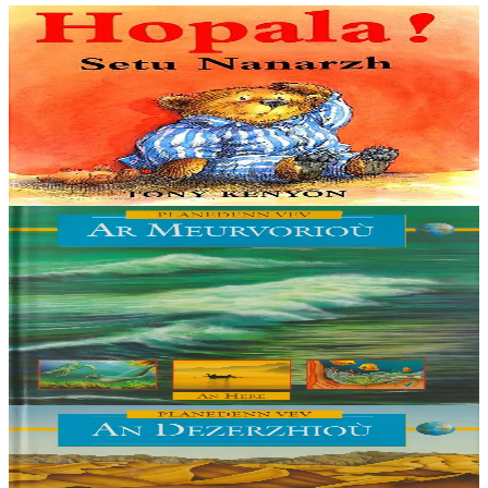
2 vloaz hag ouzhpenn
An Here
Hopala ! Setu Nanarzh
Nanarzh ne zeu ket ar c'housked dezhañ. Treiñ ha distreiñ a ra ken
ma kouezh eus e wele... Badadaou ! Hag eñ d'e wele en-dro, da
zont er-maez adarre da vont...
Er stok
9,00 €
6 vloaz hag ouzhpenn
An Here
Ar meurvorioù
Hor planedenn an Douar a vez ingai an dremm anezhi o kemm.
Elfennoù evel an aer, an dour, an douar hag an tan zo bras ar pouez
o deus er c’hemmoù-se : bez’ ez...
Er stok
9,00 €
6 vloaz hag ouzhpenn
An Here
An dezerzhioù