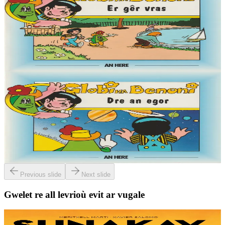
Globi ha Benoni - Er gêr vras (3)
« Demat, Globi eo ma anv, ha deuet on war an Douar da welet ma
mignon Benoni. Pell-pell amzer zo e oa ken brav ar blanedenn
m'edon o vevañ hag an Douar....
Er stok
4,50 €
6 vloaz hag ouzhpenn
An Here
Globi ha Benoni - Dre an egor (2)
« Demat, Globi eo ma anv, ha deuet on war an Douar da welet ma
mignon Benoni. Pell-pell amzer zo e oa ken brav ar blanedenn
m'edon o vevañ hag an Douar....
Er stok
4,50 €
Previous slide
Next slide
Gwelet re all levrioù evit ar vugale
9 bloaz hag ouzhpenn
TES