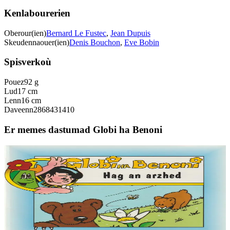
Kenlabourerien
Oberour(ien)
Bernard Le Fustec
,
Jean Dupuis
Skeudennaouer(ien)
Denis Bouchon
,
Eve Bobin
Spisverkoù
Pouez
92 g
Lud
17 cm
Lenn
16 cm
Daveenn
2868431410
Er memes dastumad Globi ha Benoni
6 vloaz hag ouzhpenn
An Here
Globi ha Benoni - Hag an arzhed (12)
« Demat, Globi eo ma anv, ha deuet on war an Douar da welet ma
mignon Benoni. Pell-pell amzer zo e oa ken brav ar blanedenn
m'edon o vevañ hag an Douar....