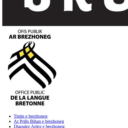
Tintin
e brezhoneg
Ar Priñs Bihan
e brezhoneg
Diaoulez Aelez
e brezhoneg