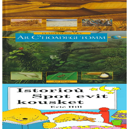
Hor planedenn an Douar a vez ingal an dremm anezhi o kemm.
Elfennoù evel an aer, an dour, an douar hag an tan zo bras ar pouez
o deus er c’hemmoù-se : bez’ ez...
Er stok
9,00 €
6 vloaz hag ouzhpenn
An Here
Ar c'hoadegi tomm
Hor planedenn an Douar a vez ingal an dremm anezhi o kemm.
Elfennoù evel an aer, an dour, an douar hag an tan zo bras ar pouez
o deus er c’hemmoù-se : bez’ ez...
Er stok
9,00 €
4 bloaz hag ouzhpenn
An Here
Istorioù Spot evit kousket
Emañ Spot o c'hoari gant e sarpant-nij, o c'hoari e-barzh an erc'h a-
gevret gant e vignoned hag o vont d'ar foar gant Tata-kozh ha
Mama-gozh. Plijadur en deus...