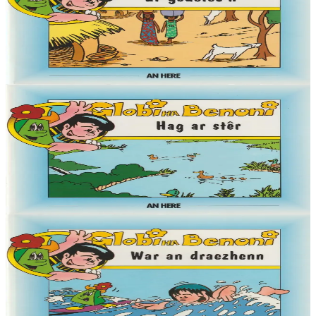
Globi ha Benoni - Er gouelec'h (9)
« Demat, Globi eo ma anv, ha deuet on war an Douar da welet ma
mignon Benoni. Pell-pell amzer zo e oa ken brav ar blanedenn
m'edon o vevañ hag an Douar....
Er stok
4,50 €
6 vloaz hag ouzhpenn
An Here
Globi ha Benoni - Hag ar stêr (8)
« Demat, Globi eo ma anv, ha deuet on war an Douar da welet ma
mignon Benoni. Pell-pell amzer zo e oa ken brav ar blanedenn
m'edon o vevañ hag an Douar....
Er stok
4,50 €
6 vloaz hag ouzhpenn
An Here
Globi ha Benoni - War an draezhenn (7)
« Demat, Globi eo ma anv, ha deuet on war an Douar da welet ma
mignon Benoni. Pell-pell amzer zo e oa ken brav ar blanedenn
m'edon o vevañ hag an Douar....