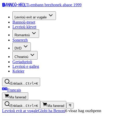
Bannoù-heol
Ti-embann brezhonek abaoe 1999
Levrioù evit ar vugale
Bannoù-treset
Levrioù klevet
Romantoù
Sonerezh
DVD
C'hoarioù
Geriadurioù
Levrioù e galleg
Keleier
Enklask...
Ctrl+K
Français
Ma fanerad
Enklask...
Ctrl+K
Ma fanerad
Levrioù evit ar vugale
Globi ha Benoni
6 vloaz hag ouzhpenn