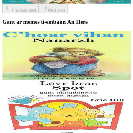
Er stok
13,00 €
Previous slide
Next slide
Gant ar memes ti-embann An Here
2 vloaz hag ouzhpenn
An Here
C'hoar vihan Nanarzh
Ur c'hoar vihan zo degouezhet e ti Nanarzh ! Met hemañ n'eo ket
gwall blijet, evit doare, gant an nevezenti-se !
Er stok
9,00 €
3 bloaz hag ouzhpenn
An Here
Levr bras Spot
Livioù, niveroù, stummoù, gerioù enebet, mouezh al loened, hag un
istor brav. Lakait ho pugale da zizoleiñ meizadoù diazez gant Spot
hag e vignoned, en un doare plijus-kenañ....
Er stok
11,00 €