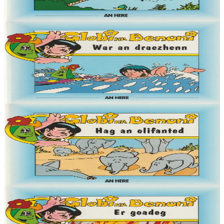
Er stok
4,50 €
6 vloaz hag ouzhpenn
Globi ha Benoni - War an draezhenn (7)
« Demat, Globi eo ma anv, ha deuet on war an Douar da welet ma
mignon Benoni. Pell-pell amzer zo e oa ken brav ar blanedenn
m'edon o vevañ hag an Douar....
Er stok
4,50 €
6 vloaz hag ouzhpenn
Globi ha Benoni - Hag an olifanted (6)
« Demat, Globi eo ma anv, ha deuet on war an Douar da welet ma
mignon Benoni. Pell-pell amzer zo e oa ken brav ar blanedenn
m'edon o vevañ hag an Douar....
Er stok
4,50 €
6 vloaz hag ouzhpenn
Globi ha Benoni - Er goadeg (5)