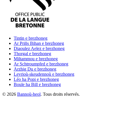
Tintin
e brezhoneg
Ar Priñs Bihan
e brezhoneg
Diaoulez Aelez
e brezhoneg
Thorgal
e brezhoneg
Miltammou
e brezhoneg
Ar Schtroumpfed
e brezhoneg
Arzhig Du
e brezhoneg
Levrioù-skeudennoù
e brezhoneg
Léo ha Popi
e brezhoneg
Boule ha Bill
e brezhoneg
©
2026
Bannoù-heol
. Tous droits réservés.