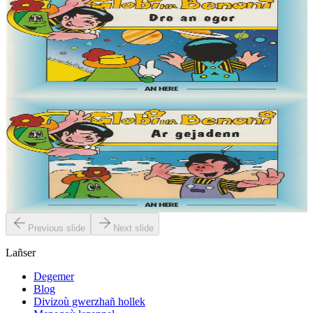
Globi ha Benoni - Dre an egor (2)
« Demat, Globi eo ma anv, ha deuet on war an Douar da welet ma
mignon Benoni. Pell-pell amzer zo e oa ken brav ar blanedenn
m'edon o vevañ hag an Douar....
Er stok
4,50 €
6 vloaz hag ouzhpenn
Globi ha Benoni - Ar gejadenn (1)
« Demat, Globi eo ma anv, ha deuet on war an Douar da welet ma
mignon Benoni. Pell-pell amzer zo e oa ken brav ar blanedenn
m'edon o vevañ hag an Douar....
Er stok
4,50 €
Previous slide
Next slide
Lañser
Degemer
Blog
Divizoù gwerzhañ hollek