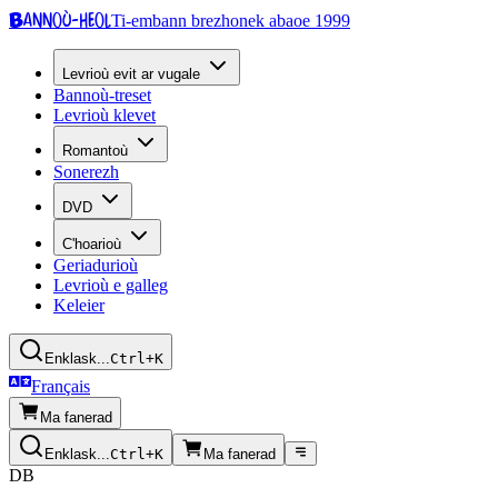
Bannoù-heol
Ti-embann brezhonek abaoe 1999
Levrioù evit ar vugale
Bannoù-treset
Levrioù klevet
Romantoù
Sonerezh
DVD
C'hoarioù
Geriadurioù
Levrioù e galleg
Keleier
Enklask...
Ctrl+K
Français
Ma fanerad
Enklask...
Ctrl+K
Ma fanerad
DB