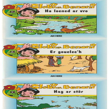
6 vloaz hag ouzhpenn
Globi ha Benoni - Ha loened ar vro (10)
« Demat, Globi eo ma anv, ha deuet on war an Douar da welet ma
mignon Benoni. Pell-pell amzer zo e oa ken brav ar blanedenn
m'edon o vevañ hag an Douar....
Er stok
4,50 €
6 vloaz hag ouzhpenn
Globi ha Benoni - Er gouelec'h (9)
« Demat, Globi eo ma anv, ha deuet on war an Douar da welet ma
mignon Benoni. Pell-pell amzer zo e oa ken brav ar blanedenn
m'edon o vevañ hag an Douar....
Er stok
4,50 €
6 vloaz hag ouzhpenn
Globi ha Benoni - Hag ar stêr (8)
« Demat, Globi eo ma anv, ha deuet on war an Douar da welet ma
mignon Benoni. Pell-pell amzer zo e oa ken brav ar blanedenn
m'edon o vevañ hag an Douar....