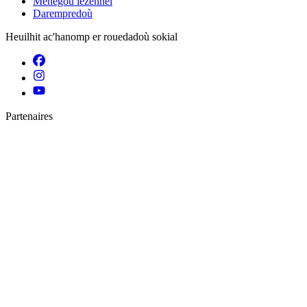
Menegoù lezennel
Darempredoù
Heuilhit ac'hanomp er rouedadoù sokial
Partenaires