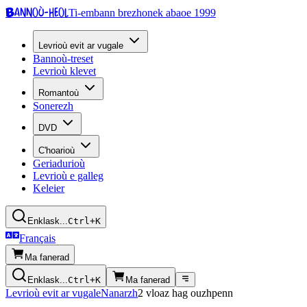
Bannoù-heol
Ti-embann brezhonek abaoe 1999
Levrioù evit ar vugale
Bannoù-treset
Levrioù klevet
Romantoù
Sonerezh
DVD
C'hoarioù
Geriadurioù
Levrioù e galleg
Keleier
Enklask...
Ctrl+K
Français
Ma fanerad
Enklask...
Ctrl+K
Ma fanerad
Levrioù evit ar vugale
Nanarzh
2 vloaz hag ouzhpenn