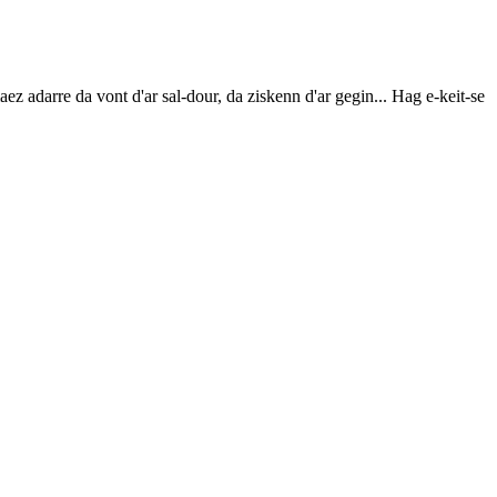
z adarre da vont d'ar sal-dour, da ziskenn d'ar gegin... Hag e-keit-se