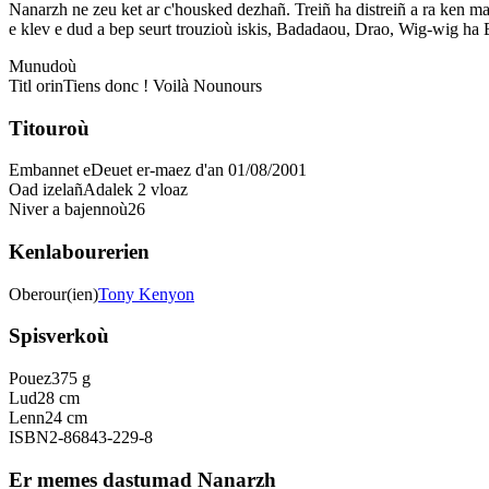
Nanarzh ne zeu ket ar c'housked dezhañ. Treiñ ha distreiñ a ra ken ma
e klev e dud a bep seurt trouzioù iskis, Badadaou, Drao, Wig-wig ha Bzi
Munudoù
Titl orin
Tiens donc ! Voilà Nounours
Titouroù
Embannet e
Deuet er-maez d'an 01/08/2001
Oad izelañ
Adalek 2 vloaz
Niver a bajennoù
26
Kenlabourerien
Oberour(ien)
Tony Kenyon
Spisverkoù
Pouez
375 g
Lud
28 cm
Lenn
24 cm
ISBN
2-86843-229-8
Er memes dastumad Nanarzh