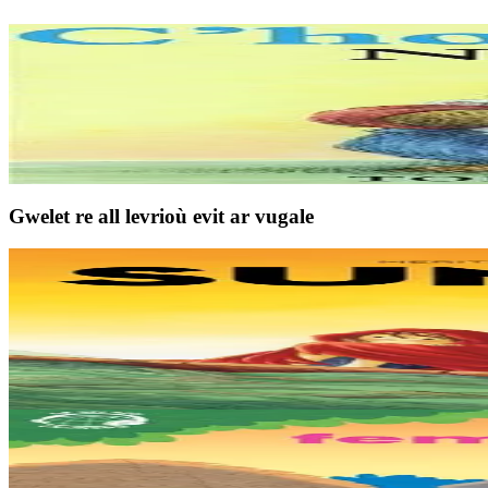
2 vloaz hag ouzhpenn
An Here
C'hoar vihan Nanarzh
Ur c'hoar vihan zo degouezhet e ti Nanarzh ! Met hemañ n'eo ket gwall 
Er stok
9,00 €
Gwelet re all levrioù evit ar vugale
9 bloaz hag ouzhpenn
TES
Sunakay
Deuet eo ar mor da vezañ ur pezh lennad loustoni hep netra vev ennañ 
Er stok
25,00 €
3 bloaz hag ouzhpenn
TES
Tri femoc'h bihan