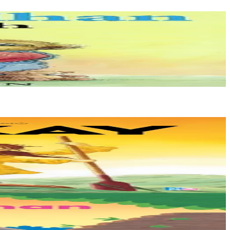
hallont, e-touez al lastez....