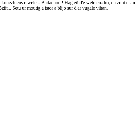
 kouezh eus e wele... Badadaou ! Hag eñ d'e wele en-dro, da zont er-mae
it... Setu ur moutig a istor a blijo sur d'ar vugale vihan.