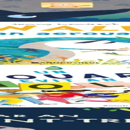
oulskoude e voe poent da bep hini kaout e di ! Ur rummad savet a-ratoz
en plijus-tre. Sur eo ?... - N’out ket evit chom amañ ! a huch al loened 
eus ouzhin hag ouzhit. Reiñ da gompren gwelloc’h efedoù Mab-den war 