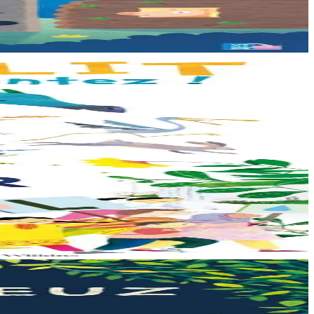
h evit ar vugale...
all dezhi. Ha...
hor planedenn a ra al levr kaer-mañ....