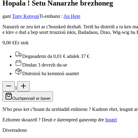
Hopala ! Setu Nanarzh
e brezhoneg
gant
Tony Kenyon
Ti-embann
:
An Here
Nanarzh ne zeu ket ar c'housked dezhañ. Treiñ ha distreiñ a ra ken ma
e klev e dud a bep seurt trouzioù iskis, Badadaou, Drao, Wig-wig ha Bzi
9,00 €
Er stok
Degasadenn da 0,01 €
adalek 37 €
Dindan 3 devezh du-se
Distroioù ha kemmoù asantet
1
Ouzhpennañ er baner
N'ho peus ket c'hoant da urzhiadiñ enlinenn ? Kudenn ebet, leugnit a
Ezhomm skoazell ?
Deuit e darempred ganeomp dre
bostel
Diverradenn