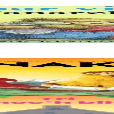
blijet, evit doare, gant an nevezenti-se !
ken. Div c’hoar zo o chom war un enez plastik, o klask bevañ evel ma c’