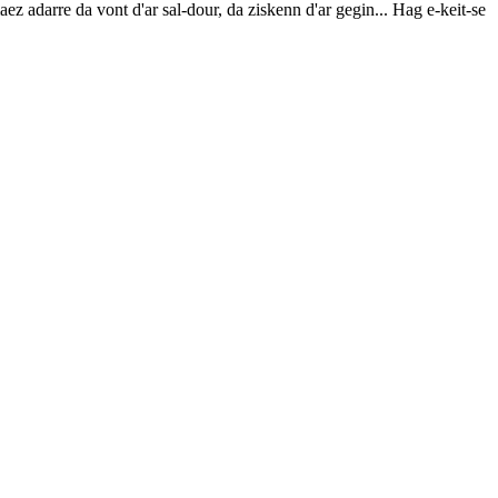
z adarre da vont d'ar sal-dour, da ziskenn d'ar gegin... Hag e-keit-se