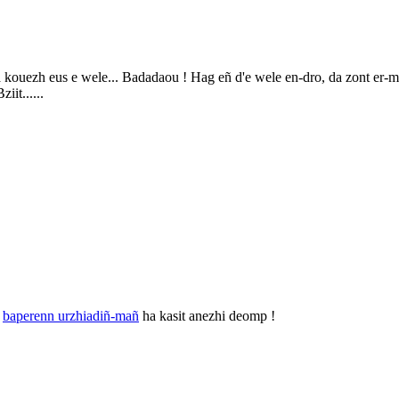
 kouezh eus e wele... Badadaou ! Hag eñ d'e wele en-dro, da zont er-mae
it......
r
baperenn urzhiadiñ-mañ
ha kasit anezhi deomp !