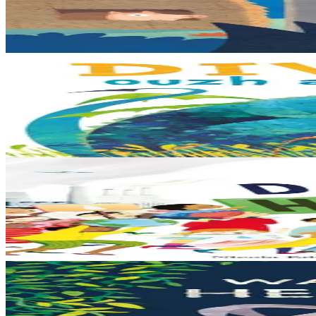
Ur wech e oa tri femoc’h bihan hag a veve eürus gant o zud. Un deiz k
Er stok
12,00 €
3 bloaz hag ouzhpenn
Bannoù-heol
Diwallit ouzh an aerouantez !
Dreistordinal eo ti nevez Eflammez. Bleunioù zo, geot flour hag amezei
Er stok
13,00 €
6 vloaz hag ouzhpenn
Bannoù-heol
Un douar evit an holl
Bras-divent eo hor planedenn ha kaer-meurbet ivez, met ezhomm he d
Er stok
13,00 €
3 bloaz hag ouzhpenn
Bannoù-heol
War an hent-treuz