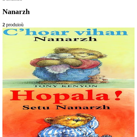
Nanarzh
2
produioù
2 vloaz hag ouzhpenn
An Here
C'hoar vihan Nanarzh
Ur c'hoar vihan zo degouezhet e ti Nanarzh ! Met hemañ n'eo ket
gwall blijet, evit doare, gant an nevezenti-se !
Er stok
9,00 €
Gwelet
Prenañ
2 vloaz hag ouzhpenn
An Here
Hopala ! Setu Nanarzh
Nanarzh ne zeu ket ar c'housked dezhañ. Treiñ ha distreiñ a ra ken
ma kouezh eus e wele... Badadaou ! Hag eñ d'e wele en-dro, da
zont er-maez adarre da vont...