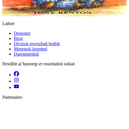
Er stok
9,00 €
Gwelet
Prenañ
Lañser
Degemer
Blog
Divizoù gwerzhañ hollek
Menegoù lezennel
Darempredoù
Heuilhit ac'hanomp er rouedadoù sokial
Partenaires