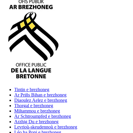
Tintin
e brezhoneg
Ar Priñs Bihan
e brezhoneg
Diaoulez Aelez
e brezhoneg
Thorgal
e brezhoneg
Miltammou
e brezhoneg
Ar Schtroumpfed
e brezhoneg
Arzhig Du
e brezhoneg
Levrioù-skeudennoù
e brezhoneg
Léo ha Popi
e brezhoneg