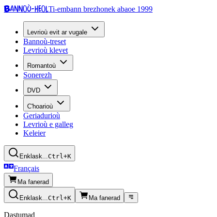
Bannoù-heol
Ti-embann brezhonek abaoe 1999
Levrioù evit ar vugale
Bannoù-treset
Levrioù klevet
Romantoù
Sonerezh
DVD
C'hoarioù
Geriadurioù
Levrioù e galleg
Keleier
Enklask...
Ctrl+K
Français
Ma fanerad
Enklask...
Ctrl+K
Ma fanerad
Dastumad