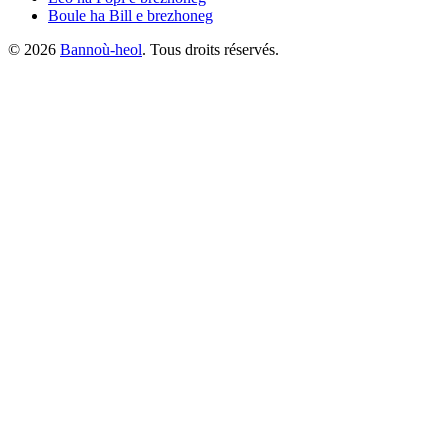
Boule ha Bill
e brezhoneg
©
2026
Bannoù-heol
. Tous droits réservés.