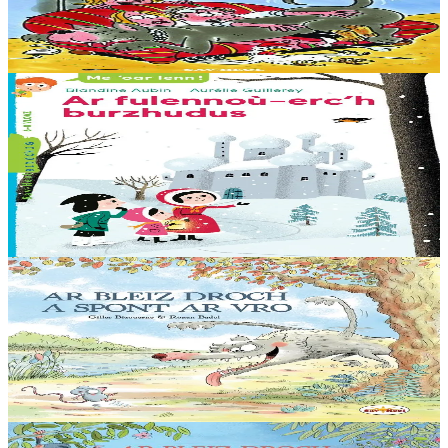
Brasañ sotoni ma buhez
Er stok
7,00 €
6 vloaz hag ouzhpenn
Sav-heol
Ar fulennoù-erc'h burzhudus
Buan-buan ! Olga, Ingrid ha Hans a rank hastañ buan ! O mamm,
Rouanez an Erc’h, he deus goulennet diganto mont da gas un
arc’hig prizius da… Dadig an Nedeleg....
Er stok
7,00 €
5 bloaz hag ouzhpenn
Sav-heol
Ar Bleiz Droch a spont ar Vro
"Me eo ar Bleiz, spontailh ar vro ! a ra deoc’h krenañ tro-war-dro !
Spontit, tudoù, spontit, loened ! An holl ganin a vo debret !”
Er stok
13,50 €
5 bloaz hag ouzhpenn