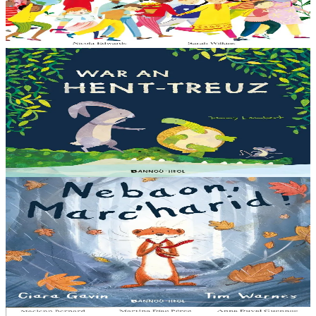
deus ouzhin hag ouzhit. Reiñ da gompren gwelloc’h efedoù Mab-
den war hor planedenn a ra al levr kaer-mañ....
Er stok
13,00 €
3 bloaz hag ouzhpenn
Bannoù-heol
War an hent-treuz
Piv a oar peseurt loened a c’haller gwelet er paludoù pa vez an noz
o serriñ ?... N’eus krokodil ebet avat. Peursur eo Logodennig. N’eo
ket ken sur he mignoned...
Er stok
13,00 €
3 bloaz hag ouzhpenn
Bannoù-heol
Nebaon, Marc'harid !
An avel, ar glav... Ne blij ket tamm enet da Varc'harid Koant...
Spontet-mik e vez bewech zoken. Daoust ha Lagadeg, he mignonez
nevez, a zeuio a-benn da lakaat...
Er stok
13,00 €
8 vloaz hag ouzhpenn