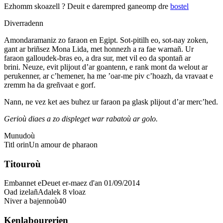
Ezhomm skoazell ?
Deuit e darempred ganeomp dre
bostel
Diverradenn
Amondaramaniz zo faraon en Egipt. Sot-pitilh eo, sot-nay zoken,
gant ar briñsez Mona Lida, met honnezh a ra fae warnañ. Ur
faraon galloudek-bras eo, a dra sur, met vil eo da spontañ ar
brini. Neuze, evit plijout d’ar goantenn, e rank mont da welout ar
perukenner, ar c’hemener, ha me ’oar-me piv c’hoazh, da vravaat e
zremm ha da greñvaat e gorf.
Nann, ne vez ket aes buhez ur faraon pa glask plijout d’ar merc’hed.
Gerioù diaes a zo displeget war rabatoù ar golo.
Munudoù
Titl orin
Un amour de pharaon
Titouroù
Embannet e
Deuet er-maez d'an 01/09/2014
Oad izelañ
Adalek 8 vloaz
Niver a bajennoù
40
Kenlabourerien