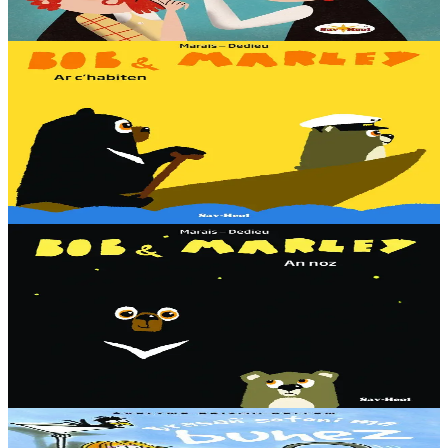
Er stok
13,00 €
3 bloaz hag ouzhpenn
Sav-heol
Bob & Marley - Ar c'habiten
Bob en deus c'hoant da gaout ur vag. Met penaos bezañ kabiten ?
Dougen bri d'ar vignoniezh gant fent ha teneridigezh eo pal an
dastumad-mañ.
Er stok
7,00 €
3 bloaz hag ouzhpenn
Sav-heol
Bob & Marley - An noz
Aon en deus Bob fenoz. Aon en deus da gousket. C'hoant en deus
da chom dihun. Ha dont a raio a-benn ? Dougen bri d'ar vignoniezh
gant fent ha teneridigezh eo pal an dastumad-mañ....
Er stok
7,00 €
8 vloaz hag ouzhpenn
Sav-heol