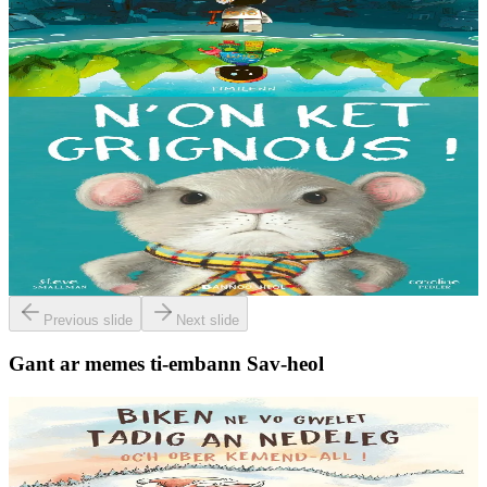
E kreiz-kreiz un toull-lastez... ez eus ur robotig torret o tihuniñ. N’en
deus ket soñj eus pelec’h eo deuet nag abaoe pegeit emañ aze, met
gouzout a ra n’eo...
Er stok
14,00 €
3 bloaz hag ouzhpenn
Bannoù-heol
N'on ket grignous !
E penn ar c’hoad ez eus ul logodenn vihan o chom. Brudet eo
Logodennig evit bezañ grignousañ ha teodekañ logodenn ar vro. Un
deiz en em gav gant ur broc’hig...
Er stok
13,00 €
Previous slide
Next slide
Gant ar memes ti-embann Sav-heol
6 vloaz hag ouzhpenn
Sav-heol
Biken ne vo gwelet Tadig an Nedeleg oc'h ober