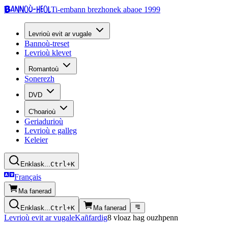
Bannoù-heol
Ti-embann brezhonek abaoe 1999
Levrioù evit ar vugale
Bannoù-treset
Levrioù klevet
Romantoù
Sonerezh
DVD
C'hoarioù
Geriadurioù
Levrioù e galleg
Keleier
Enklask...
Ctrl+K
Français
Ma fanerad
Enklask...
Ctrl+K
Ma fanerad
Levrioù evit ar vugale
Kañfardig
8 vloaz hag ouzhpenn