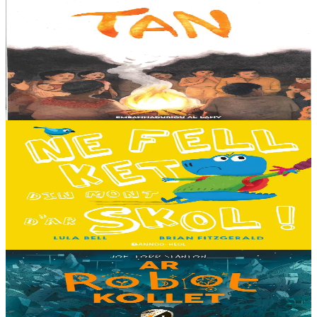
Al Lanv
Tan
E penn uhelañ an torgennoù glas, lec'h ma vez goloet ar menezioù
gant latar ar beurevezhioù disafar, eo kludet ar gêriadennig vaya
anvet Sakamch'en. En tu all...
Er stok
11,00 €
3 bloaz hag ouzhpenn
Bannoù-heol
Ne fell ket din mont d'ar skol !
Hiziv emañ devezh skol kentañ Logodennig ha Dinosaorig. Ne fell
ket dezho mont, tamm ebet ! Pa grogo ar c'hentelioù avat e vo ur
pezh mell souezhenn....
Er stok
13,00 €
8 vloaz hag ouzhpenn
Timilenn
Ar Robot kollet