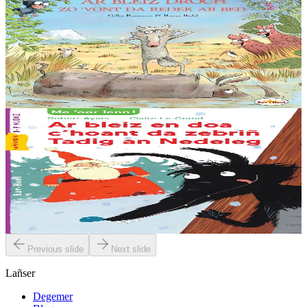
Sav-heol
Ar Bleiz Droch zo 'vont da redek ar bed
Hiziv emañ ar Bleiz Droch oc'h en em soñjal ha hir e kav e amzer. «
Chom da chaseal er vro-mañ, sed a zo un torr-penn eus ar re
washañ. Graet eo ma soñj ganin...
Er stok
13,50 €
6 vloaz hag ouzhpenn
Sav-heol
Ar bleiz en doa c'hoant da zebriñ Tadig an Nedeleg
Abaoe savet an heol emañ ar bleiz o c’hedal a-dreñv ur wezenn, e
dreid o skornañ en erc’h, riell ouzh e feskennoù blevek. Naon en
deus, ken en deus. Ha setu...
Er stok
6,00 €
Previous slide
Next slide
Lañser
Degemer