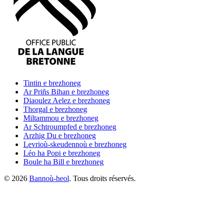
Tintin
e brezhoneg
Ar Priñs Bihan
e brezhoneg
Diaoulez Aelez
e brezhoneg
Thorgal
e brezhoneg
Miltammou
e brezhoneg
Ar Schtroumpfed
e brezhoneg
Arzhig Du
e brezhoneg
Levrioù-skeudennoù
e brezhoneg
Léo ha Popi
e brezhoneg
Boule ha Bill
e brezhoneg
©
2026
Bannoù-heol
. Tous droits réservés.