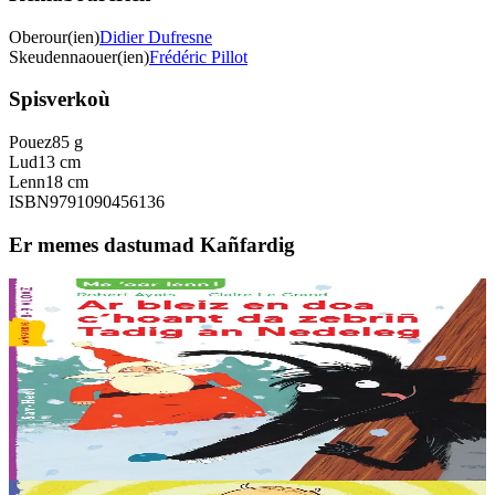
Oberour(ien)
Didier Dufresne
Skeudennaouer(ien)
Frédéric Pillot
Spisverkoù
Pouez
85 g
Lud
13 cm
Lenn
18 cm
ISBN
9791090456136
Er memes dastumad Kañfardig
6 vloaz hag ouzhpenn
Sav-heol
Ar bleiz en doa c'hoant da zebriñ Tadig an Nedeleg
Abaoe savet an heol emañ ar bleiz o c’hedal a-dreñv ur wezenn, e
dreid o skornañ en erc’h, riell ouzh e feskennoù blevek. Naon en
deus, ken en deus. Ha setu...
Er stok
6,00 €
8 vloaz hag ouzhpenn