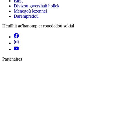
Blog
Divizoù gwerzhañ hollek
Menegoù lezennel
Darempredoù
Heuilhit ac'hanomp er rouedadoù sokial
Partenaires