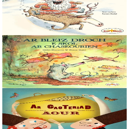
kemend-all !
Biken ne vo gwelet Tadig an Nedeleg oc'h ober kemend-all ! Biken
ne gaso profoù Nedeleg d’ar vugale da Bask. Biken ne zebro ar
gwastilli chomet war-lerc’h ar...
Er stok
12,00 €
5 bloaz hag ouzhpenn
Sav-heol
Ar bleiz droch e skol ar chaseourien
Emgav en deus ar Bleiz Droch hiziv gant ar chaseour brudet Krog-
e-barzh. Gant alioù fur ar chaseour meur eo sur d’ober berzh. N’eus
nemet derc’hel soñj : ar fri...
Er stok
13,00 €
6 vloaz hag ouzhpenn
Sav-heol
Ar gaoteriad aour
En ur gêriadenn eus Rusia e oa daou vreur o chom. Boris, ar breur
henañ, a oa paotr fin, met Yakov a oa berr e spered. Un deiz o doa
kavet un teñzor. Ha neuze…