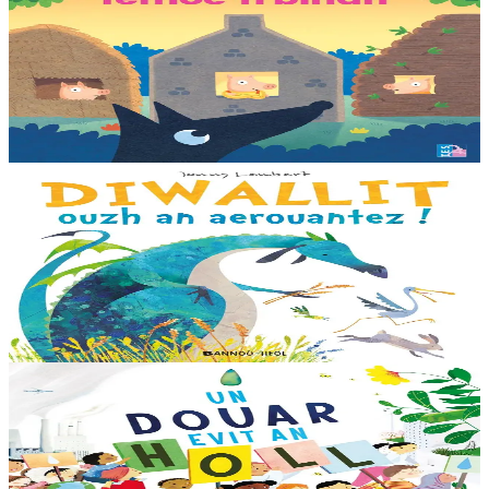
Tri femoc'h bihan
Ur wech e oa tri femoc’h bihan hag a veve eürus gant o zud. Un
deiz koulskoude e voe poent da bep hini kaout e di ! Ur rummad
savet a-ratozh evit ar vugale...
Er stok
12,00 €
3 bloaz hag ouzhpenn
Bannoù-heol
Diwallit ouzh an aerouantez !
Dreistordinal eo ti nevez Eflammez. Bleunioù zo, geot flour hag
amezeien plijus-tre. Sur eo ?... - N’out ket evit chom amañ ! a huch
al loened all dezhi. Ha...
Er stok
13,00 €
6 vloaz hag ouzhpenn
Bannoù-heol
Un douar evit an holl
Bras-divent eo hor planedenn ha kaer-meurbet ivez, met ezhomm he