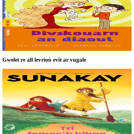
Sav-heol
Divskouarn an diaoul
Skuizh-faezh eo aet Simon. Tremen skuizh ! Klañv eo zoken gant
an daou bezh pikol delienn gaol a zo oc’h ober divskouarn dezhañ a
bep tu d’e benn, un euzh o gwelet....
Er stok
5,50 €
Gwelet re all levrioù evit ar vugale
9 bloaz hag ouzhpenn
TES
Sunakay
Deuet eo ar mor da vezañ ur pezh lennad loustoni hep netra vev
ennañ ken. Div c’hoar zo o chom war un enez plastik, o klask bevañ
evel ma c’hallont, e-touez al lastez....
Er stok
25,00 €
3 bloaz hag ouzhpenn
TES