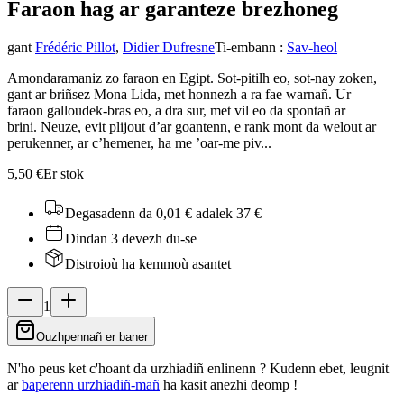
Faraon hag ar garantez
e brezhoneg
gant
Frédéric Pillot
,
Didier Dufresne
Ti-embann
:
Sav-heol
Amondaramaniz zo faraon en Egipt. Sot-pitilh eo, sot-nay zoken,
gant ar briñsez Mona Lida, met honnezh a ra fae warnañ. Ur
faraon galloudek-bras eo, a dra sur, met vil eo da spontañ ar
brini. Neuze, evit plijout d’ar goantenn, e rank mont da welout ar
perukenner, ar c’hemener, ha me ’oar-me piv...
5,50 €
Er stok
Degasadenn da 0,01 €
adalek 37 €
Dindan 3 devezh du-se
Distroioù ha kemmoù asantet
1
Ouzhpennañ er baner
N'ho peus ket c'hoant da urzhiadiñ enlinenn ? Kudenn ebet, leugnit
ar
baperenn urzhiadiñ-mañ
ha kasit anezhi deomp !