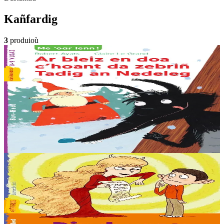
Kañfardig
3
produioù
6 vloaz hag ouzhpenn
Sav-heol
Ar bleiz en doa c'hoant da zebriñ Tadig an Nedeleg
Abaoe savet an heol emañ ar bleiz o c’hedal a-dreñv ur wezenn, e
dreid o skornañ en erc’h, riell ouzh e feskennoù blevek. Naon en
deus, ken en deus. Ha setu...
Er stok
6,00 €
Gwelet
Prenañ
8 vloaz hag ouzhpenn
Sav-heol
Divskouarn an diaoul
Skuizh-faezh eo aet Simon. Tremen skuizh ! Klañv eo zoken gant
an daou bezh pikol delienn gaol a zo oc’h ober divskouarn dezhañ a
bep tu d’e benn, un euzh o gwelet....