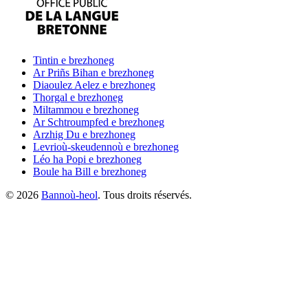
Tintin
e brezhoneg
Ar Priñs Bihan
e brezhoneg
Diaoulez Aelez
e brezhoneg
Thorgal
e brezhoneg
Miltammou
e brezhoneg
Ar Schtroumpfed
e brezhoneg
Arzhig Du
e brezhoneg
Levrioù-skeudennoù
e brezhoneg
Léo ha Popi
e brezhoneg
Boule ha Bill
e brezhoneg
©
2026
Bannoù-heol
. Tous droits réservés.