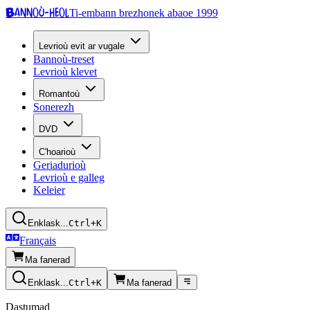
Bannoù-heol
Ti-embann brezhonek abaoe 1999
Levrioù evit ar vugale
Bannoù-treset
Levrioù klevet
Romantoù
Sonerezh
DVD
C'hoarioù
Geriadurioù
Levrioù e galleg
Keleier
Enklask...
Ctrl+K
Français
Ma fanerad
Enklask...
Ctrl+K
Ma fanerad
Dastumad