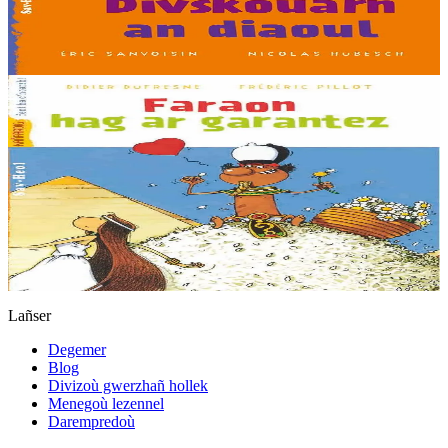
Er stok
5,50 €
Gwelet
Prenañ
8 vloaz hag ouzhpenn
Sav-heol
Faraon hag ar garantez
Amondaramaniz zo faraon en Egipt. Sot-pitilh eo, sot-nay zoken,
gant ar briñsez Mona Lida, met honnezh a ra fae warnañ. Ur
faraon galloudek-bras eo, a dra...
Er stok
5,50 €
Gwelet
Prenañ
Lañser
Degemer
Blog
Divizoù gwerzhañ hollek
Menegoù lezennel
Darempredoù