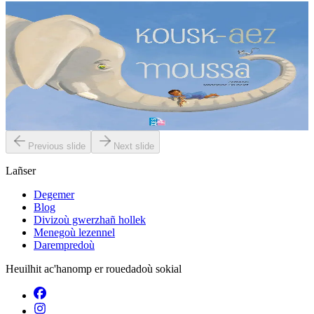
2 vloaz hag ouzhpenn
TES
Kousk-aez Moussa
Gant ar c’hoant kousket emañ Moussa. Met direnket eo gant ul ­
logodenn oc’h ober trouz. Piv a c’hallo sikour anezhañ d’en em ­
zizober diouti ? Ha dont a raio...
Er stok
6,00 €
Previous slide
Next slide
Lañser
Degemer
Blog
Divizoù gwerzhañ hollek
Menegoù lezennel
Darempredoù
Heuilhit ac'hanomp er rouedadoù sokial