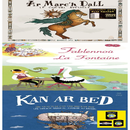
Ar Marc'h Dall - Levr-CD
Tost da gant a ganerien hag a sonerien eus Breizh, Korsika hag eus
Laz-seniñ Sinfonek Bulgaria a laka ac’hanomp da dremen ur
prantad eus ar re gaerañ asambles...
Er stok
22,90 €
6 vloaz hag ouzhpenn
TES
Fablennoù La Fontaine
Levr-CD. Dastumad fablennoù La Fontaine. 39 fablenn, 7 konter,
19 treser. Sonerezh gant Yann Tiersen.
Er stok
25,00 €
2 vloaz hag ouzhpenn
Bannoù-heol
Kan ar Bed - Levr-CD
Emañ Liza o chom e Menez Are, e kalon Breizh. Un noz e tiviz ar
plac'h yaouank mont da zizoleiñ ar bed. Ur bedadenn da veajiñ gant