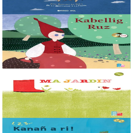
trizek pezh sonerezh eus...
Er stok
21,90 €
3 bloaz hag ouzhpenn
TES
Kabellig Ruz
Ar gontadenn hengounel tennet diwar an destenn bet embannet gant
Al Liamm e 1957. Teir enrolladenn a gaver war ar bladenn-arc'hant
: 1. Kontet gant Mona...
Er stok
12,00 €
3 bloaz hag ouzhpenn
TES
Ma jardin
Levr-CD diwar ar ganaouenn : « Tro ma jardin zo bet savet ur vur,
ar vur zo er jardin, ar jardin a zo din... » Kanet gant Paul Salaün.
Er stok
10,00 €
3 bloaz hag ouzhpenn
TES