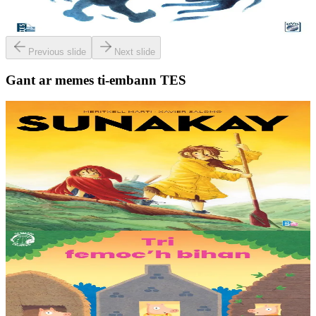
bet pedet er friko e-kreiz Menez Are....
Er stok
23,00 €
Previous slide
Next slide
Gant ar memes ti-embann TES
9 bloaz hag ouzhpenn
TES
Sunakay
Deuet eo ar mor da vezañ ur pezh lennad loustoni hep netra vev
ennañ ken. Div c’hoar zo o chom war un enez plastik, o klask bevañ
evel ma c’hallont, e-touez al lastez....
Er stok
25,00 €
3 bloaz hag ouzhpenn
TES
Tri femoc'h bihan
Ur wech e oa tri femoc’h bihan hag a veve eürus gant o zud. Un