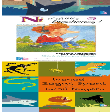
deiz koulskoude e voe poent da bep hini kaout e di ! Ur rummad
savet a-ratozh evit ar vugale...
Er stok
12,00 €
11 vloaz hag ouzhpenn
TES
Ni a gomz brezhoneg
Un hentenn brezhoneg evit deraouidi al lise. En embannadur-mañ ez
eus ur c’hod el levr evit selaou an enrolladennoù enlinenn. Trede
embannadur.
Er stok
23,00 €
5 bloaz hag ouzhpenn
TES
Loened a zegas spont
Debriñ kig a reont, toullañ a reont pejoù, yudal a reont pe gwelet en
noz hag an holl a laka bihan ha bras da grenañ : setu loened a zegas
spont gant ar...
Er stok
16,00 €
5 bloaz hag ouzhpenn