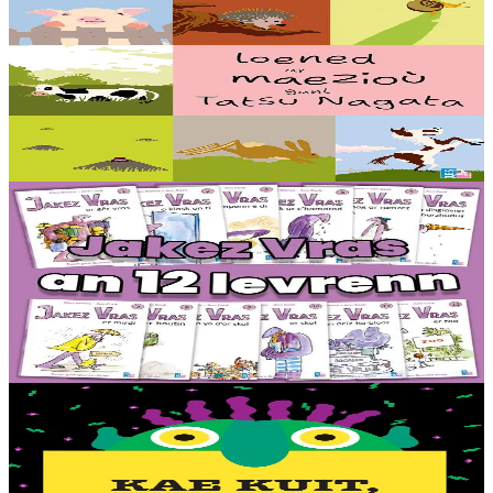
TES
Loened ar maezioù
Speuñial a reont, debriñ geot, goañvaat, dindan an douar e vezont o
chom pe dozviñ vioù a reont : setu loened diwar ar maez gant ar
c’helenner Tastu Nagata !...
Er stok
16,00 €
6 vloaz hag ouzhpenn
TES
Jakez Vras - Dastumad hollek (12 levr)
Ur rummad 12 istor bihan aes da lenn an-unan. Buhez pemdeziek
Jakez Vras, ur ramz tost d’ar vugale, kontet gant frazennoù berr ha
gant ur c’heriaoueg diazez....
Er stok
44,00 €
2 vloaz hag ouzhpenn
TES
Kae kuit, Euzhvil bras gwer !