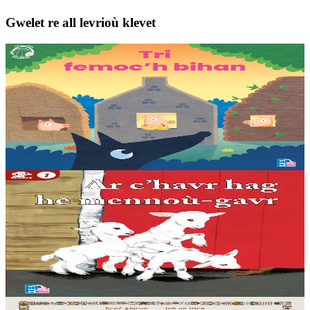
Gwelet re all levrioù klevet
3 bloaz hag ouzhpenn
TES
Tri femoc'h bihan
Ur wech e oa tri femoc’h bihan hag a veve eürus gant o zud. Un
deiz koulskoude e voe poent da bep hini kaout e di ! Ur rummad
savet a-ratozh evit ar vugale...
Er stok
12,00 €
5 bloaz hag ouzhpenn
TES
Ar c'havr hag he mennoù-gavr
Albom + enrolladenn da selaou enlinenn. « Bezit fur ha na zigorit da
zen ebet » a lavaras ar vamm c’havr d’he mennoù a-raok mont d’ar
marc’had. Met ar bleiz a...
Er stok
8,00 €
Bannoù-heol