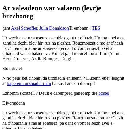
Ar valeadenn war valaenn (levr)
e
brezhoneg
gant
Axel Scheffler
,
Julia Donaldson
Ti-embann
:
TES
Ur wech e oa ur sorserez asambles gant ur c’hazh. Un tog uhel a oa
ganti ha dezhi blev hir, ruz ha plezhet. Rouzmouzat a rae ar c’hazh
ha c’hoarzhin a rae ar sorserez, pa oant o vont er seizh avel a-
c’haoliad war o balaenn… Kontet gant mouezhioù ar film (Yann-
Herle Gourves, Aziliz Bourges, Tangi...
Stok diviet
N'ho peus ket c'hoant da urzhiadiñ enlinenn ? Kudenn ebet, leugnit
ar
baperenn urzhiadiñ-mañ
ha kasit anezhi deomp !
Ezhomm skoazell ?
Deuit e darempred ganeomp dre
bostel
Diverradenn
Ur wech e oa ur sorserez asambles gant ur c’hazh. Un tog uhel a oa
ganti ha dezhi blev hir, ruz ha plezhet. Rouzmouzat a rae ar c’hazh
ha c’hoarzhin a rae ar sorserez, pa oant o vont er seizh avel a-
c’haoliad war o balaenn…