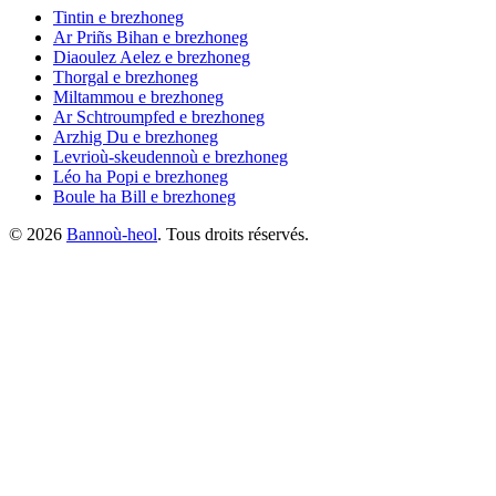
Tintin
e brezhoneg
Ar Priñs Bihan
e brezhoneg
Diaoulez Aelez
e brezhoneg
Thorgal
e brezhoneg
Miltammou
e brezhoneg
Ar Schtroumpfed
e brezhoneg
Arzhig Du
e brezhoneg
Levrioù-skeudennoù
e brezhoneg
Léo ha Popi
e brezhoneg
Boule ha Bill
e brezhoneg
©
2026
Bannoù-heol
. Tous droits réservés.