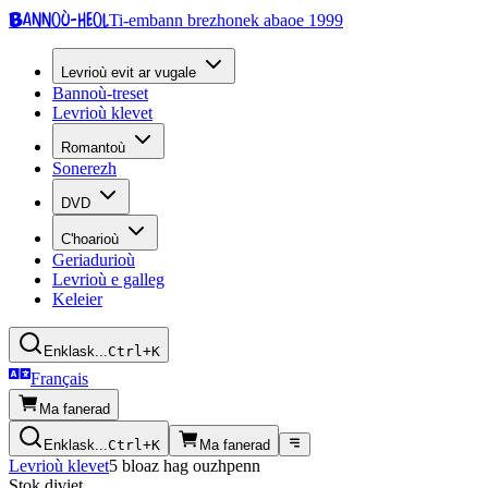
Bannoù-heol
Ti-embann brezhonek abaoe 1999
Levrioù evit ar vugale
Bannoù-treset
Levrioù klevet
Romantoù
Sonerezh
DVD
C'hoarioù
Geriadurioù
Levrioù e galleg
Keleier
Enklask...
Ctrl+K
Français
Ma fanerad
Enklask...
Ctrl+K
Ma fanerad
Levrioù klevet
5 bloaz hag ouzhpenn
Stok diviet