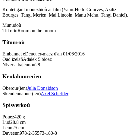
Kontet gant mouezhioù ar film (Yann-Herle Gourves, Aziliz
Bourges, Tangi Merien, Mai Lincoln, Manu Mehu, Tangi Daniel).
Munudoù
Titl orin
Room on the broom
Titouroù
Embannet e
Deuet er-maez d'an 01/06/2016
Oad izelañ
Adalek 5 bloaz
Niver a bajennoù
28
Kenlabourerien
Oberour(ien)
Julia Donaldson
Skeudennaouer(ien)
Axel Scheffler
Spisverkoù
Pouez
420 g
Lud
28.8 cm
Lenn
25 cm
Daveenn
978-2-35573-180-8