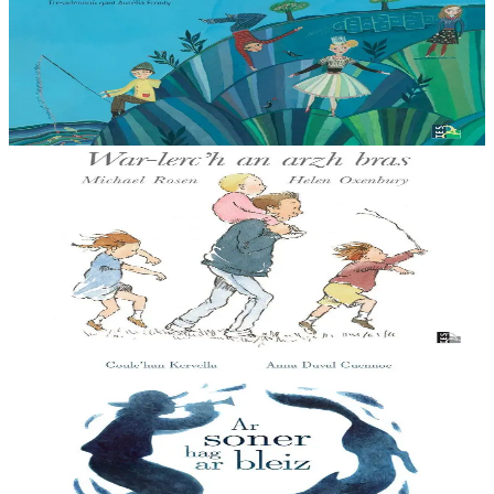
1, 2, 3… Kanañ a ri !
Un dastumad 55 kanaouenn kozh ha nevez, kanet gant Anne
Auffret, Ifig Flatres, Yvon Gouez, Mona Jaouen, Clarisse Lavanant,
Bleuenn ar Borgn, Morgan Le Coz, Sofi...
Er stok
25,00 €
3 bloaz hag ouzhpenn
TES
War-lerc'h an arzh bras
Deomp ’ta bugale, deomp war-lerc’h an arzh / Hag e vo plijadur,
plijadur, plijadur / Deomp ’ta bugale, deomp ’ta war e lerc’h / Hag e
vo plijadur leizh hon c’hof....
Er stok
14,00 €
11 vloaz hag ouzhpenn
TES
Ar soner hag ar bleiz
Ur gontadenn skrivet diwar Ur galedenn a zen bet skrivet gant Yeun
ar Gov. Matilin an Dall, talabarder, ha Yann ar Chapel, biniaouer, zo