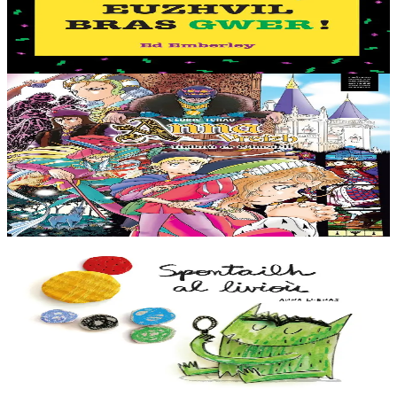
Petra en deus ur fri gwer-glazik, dent lemm gwenn, ha daoulagad
bras melen ? Euzhvil Bras Gwer an hini eo ! Arabat bezañ spontet
avat. Tro pajennoù didroc’het...
Er stok
12,50 €
11 vloaz hag ouzhpenn
TES
Anna Vreizh - Itrikoù er C'hastell
Ur veaj-skol torr-penn adarre, a soñj Gael… Kastell an duged en
Naoned ? Torr-penn ne vo ket avat ! Kaset e vo ar paotr yaouank
dre an amzer gozh gant un teuz...
Er stok
12,95 €
2 vloaz hag ouzhpenn
TES
Spontailh al livioù
Spontailh al livioù ne oar ket petra a c’hoari gantañ. Graet en deus
meskaj gant e fromadennoù ha bremañ e rank dibunañ ar gudenn a
zo rouestlet....
Er stok
12,00 €