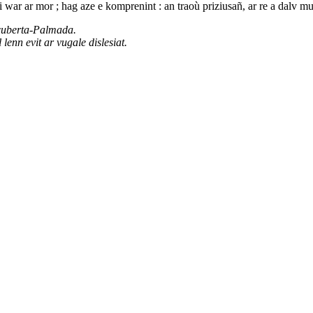
i war ar mor ; hag aze e komprenint : an traoù priziusañ, ar re a dalv m
acuberta-Palmada.
enn evit ar vugale dislesiat.