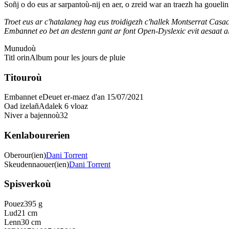
Soñj o do eus ar sarpantoù-nij en aer, o zreid war an traezh ha gouelin
Troet eus ar c'hatalaneg hag eus troidigezh c'hallek Montserrat Cas
Embannet eo bet an destenn gant ar font Open-Dyslexic evit aesaat al l
Munudoù
Titl orin
Album pour les jours de pluie
Titouroù
Embannet e
Deuet er-maez d'an 15/07/2021
Oad izelañ
Adalek 6 vloaz
Niver a bajennoù
32
Kenlabourerien
Oberour(ien)
Dani Torrent
Skeudennaouer(ien)
Dani Torrent
Spisverkoù
Pouez
395 g
Lud
21 cm
Lenn
30 cm