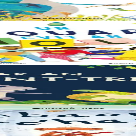
en plijus-tre. Sur eo ?... - N’out ket evit chom amañ ! a huch al loened 
eus ouzhin hag ouzhit. Reiñ da gompren gwelloc’h efedoù Mab-den war 
 serriñ ?... N’eus krokodil ebet avat. Peursur eo Logodennig. N’eo ket 