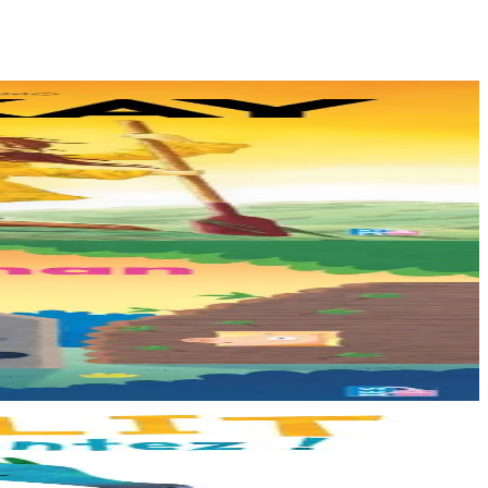
hallont, e-touez al lastez....
h evit ar vugale...