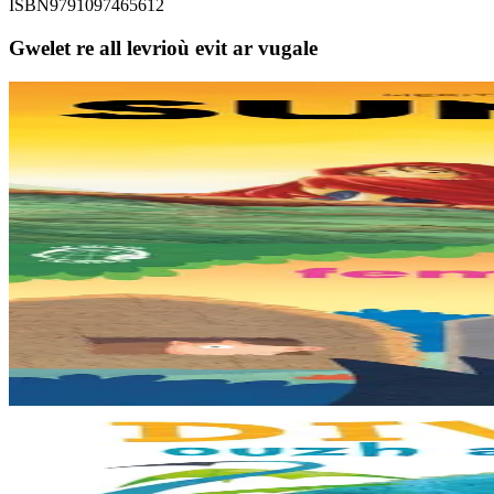
ISBN
9791097465612
Gwelet re all levrioù evit ar vugale
9 bloaz hag ouzhpenn
TES
Sunakay
Deuet eo ar mor da vezañ ur pezh lennad loustoni hep netra vev ennañ 
Er stok
25,00 €
3 bloaz hag ouzhpenn
TES
Tri femoc'h bihan
Ur wech e oa tri femoc’h bihan hag a veve eürus gant o zud. Un deiz k
Er stok
12,00 €
3 bloaz hag ouzhpenn
Bannoù-heol
Diwallit ouzh an aerouantez !