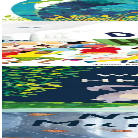
Dreistordinal eo ti nevez Eflammez. Bleunioù zo, geot flour hag amezei
Er stok
13,00 €
6 vloaz hag ouzhpenn
Bannoù-heol
Un douar evit an holl
Bras-divent eo hor planedenn ha kaer-meurbet ivez, met ezhomm he d
Er stok
13,00 €
3 bloaz hag ouzhpenn
Bannoù-heol
War an hent-treuz
Piv a oar peseurt loened a c’haller gwelet er paludoù pa vez an noz o
Er stok
13,00 €
3 bloaz hag ouzhpenn
Bannoù-heol
Nebaon, Marc'harid !