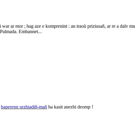
i war ar mor ; hag aze e komprenint : an traoù priziusañ, ar re a dalv m
a-Palmada. Embannet...
r
baperenn urzhiadiñ-mañ
ha kasit anezhi deomp !