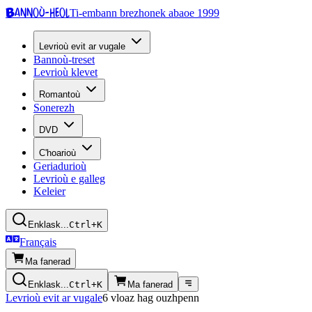
Bannoù-heol
Ti-embann brezhonek abaoe 1999
Levrioù evit ar vugale
Bannoù-treset
Levrioù klevet
Romantoù
Sonerezh
DVD
C'hoarioù
Geriadurioù
Levrioù e galleg
Keleier
Enklask...
Ctrl+K
Français
Ma fanerad
Enklask...
Ctrl+K
Ma fanerad
Levrioù evit ar vugale
6 vloaz hag ouzhpenn