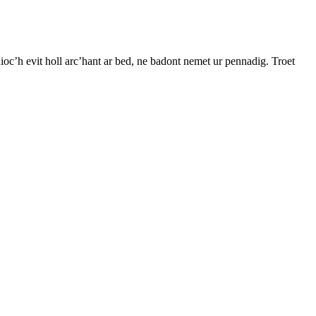
uioc’h evit holl arc’hant ar bed, ne badont nemet ur pennadig. Troet