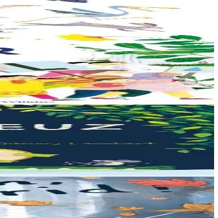
all dezhi. Ha...
hor planedenn a ra al levr kaer-mañ....
ken sur he mignoned...