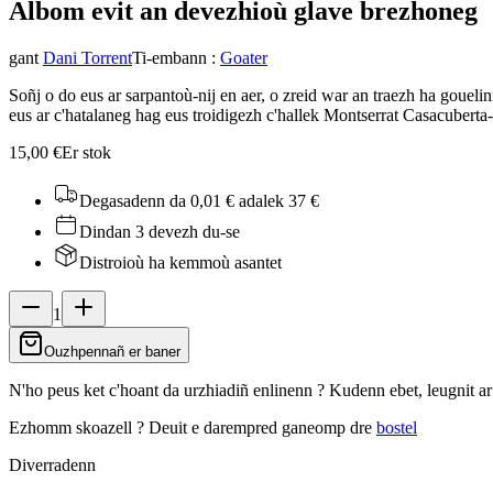
Albom evit an devezhioù glav
e brezhoneg
gant
Dani Torrent
Ti-embann
:
Goater
Soñj o do eus ar sarpantoù-nij en aer, o zreid war an traezh ha gouelin
eus ar c'hatalaneg hag eus troidigezh c'hallek Montserrat Casacubert
15,00 €
Er stok
Degasadenn da 0,01 €
adalek 37 €
Dindan 3 devezh du-se
Distroioù ha kemmoù asantet
1
Ouzhpennañ er baner
N'ho peus ket c'hoant da urzhiadiñ enlinenn ? Kudenn ebet, leugnit a
Ezhomm skoazell ?
Deuit e darempred ganeomp dre
bostel
Diverradenn