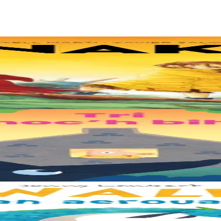
ken. Div c’hoar zo o chom war un enez plastik, o klask bevañ evel ma c’
oulskoude e voe poent da bep hini kaout e di ! Ur rummad savet a-ratoz