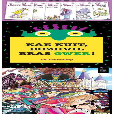
Ur rummad 12 istor bihan aes da lenn an-unan. Buhez pemdeziek
Jakez Vras, ur ramz tost d’ar vugale, kontet gant frazennoù berr ha
gant ur c’heriaoueg diazez....
Er stok
44,00 €
2 vloaz hag ouzhpenn
TES
Kae kuit, Euzhvil bras gwer !
Petra en deus ur fri gwer-glazik, dent lemm gwenn, ha daoulagad
bras melen ? Euzhvil Bras Gwer an hini eo ! Arabat bezañ spontet
avat. Tro pajennoù didroc’het...
Er stok
12,50 €
11 vloaz hag ouzhpenn
TES
Anna Vreizh - Itrikoù er C'hastell
Ur veaj-skol torr-penn adarre, a soñj Gael… Kastell an duged en
Naoned ? Torr-penn ne vo ket avat ! Kaset e vo ar paotr yaouank
dre an amzer gozh gant un teuz...
Er stok
12,95 €