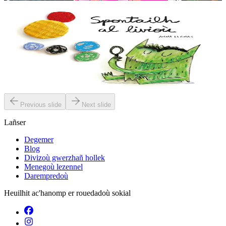
2 vloaz hag ouzhpenn
TES
Spontailh al livioù
Spontailh al livioù ne oar ket petra a c’hoari gantañ. Graet en deus
meskaj gant e fromadennoù ha bremañ e rank dibunañ ar gudenn a
zo rouestlet....
Er stok
12,00 €
Previous slide
Next slide
Lañser
Degemer
Blog
Divizoù gwerzhañ hollek
Menegoù lezennel
Darempredoù
Heuilhit ac'hanomp er rouedadoù sokial