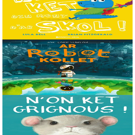
Ne fell ket din mont d'ar skol !
Hiziv emañ devezh skol kentañ Logodennig ha Dinosaorig. Ne fell
ket dezho mont, tamm ebet ! Pa grogo ar c'hentelioù avat e vo ur
pezh mell souezhenn....
Er stok
13,00 €
8 vloaz hag ouzhpenn
Timilenn
Ar Robot kollet
E kreiz-kreiz un toull-lastez... ez eus ur robotig torret o tihuniñ. N’en
deus ket soñj eus pelec’h eo deuet nag abaoe pegeit emañ aze, met
gouzout a ra n’eo...
Er stok
14,00 €
3 bloaz hag ouzhpenn
Bannoù-heol
N'on ket grignous !
E penn ar c’hoad ez eus ul logodenn vihan o chom. Brudet eo
Logodennig evit bezañ grignousañ ha teodekañ logodenn ar vro. Un