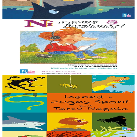
savet a-ratozh evit ar vugale...
Er stok
12,00 €
11 vloaz hag ouzhpenn
TES
Ni a gomz brezhoneg
Un hentenn brezhoneg evit deraouidi al lise. En embannadur-mañ ez
eus ur c’hod el levr evit selaou an enrolladennoù enlinenn. Trede
embannadur.
Er stok
23,00 €
5 bloaz hag ouzhpenn
TES
Loened a zegas spont
Debriñ kig a reont, toullañ a reont pejoù, yudal a reont pe gwelet en
noz hag an holl a laka bihan ha bras da grenañ : setu loened a zegas
spont gant ar...
Er stok
16,00 €
5 bloaz hag ouzhpenn