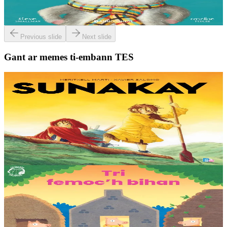
deiz en em gav gant ur broc’hig...
Er stok
13,00 €
Previous slide
Next slide
Gant ar memes ti-embann TES
9 bloaz hag ouzhpenn
TES
Sunakay
Deuet eo ar mor da vezañ ur pezh lennad loustoni hep netra vev
ennañ ken. Div c’hoar zo o chom war un enez plastik, o klask bevañ
evel ma c’hallont, e-touez al lastez....
Er stok
25,00 €
3 bloaz hag ouzhpenn
TES
Tri femoc'h bihan
Ur wech e oa tri femoc’h bihan hag a veve eürus gant o zud. Un
deiz koulskoude e voe poent da bep hini kaout e di ! Ur rummad