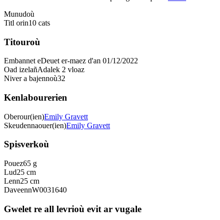
Munudoù
Titl orin
10 cats
Titouroù
Embannet e
Deuet er-maez d'an 01/12/2022
Oad izelañ
Adalek 2 vloaz
Niver a bajennoù
32
Kenlabourerien
Oberour(ien)
Emily Gravett
Skeudennaouer(ien)
Emily Gravett
Spisverkoù
Pouez
65 g
Lud
25 cm
Lenn
25 cm
Daveenn
W0031640
Gwelet re all levrioù evit ar vugale