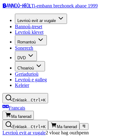
Bannoù-heol
Ti-embann brezhonek abaoe 1999
Levrioù evit ar vugale
Bannoù-treset
Levrioù klevet
Romantoù
Sonerezh
DVD
C'hoarioù
Geriadurioù
Levrioù e galleg
Keleier
Enklask...
Ctrl+K
Français
Ma fanerad
Enklask...
Ctrl+K
Ma fanerad
Levrioù evit ar vugale
2 vloaz hag ouzhpenn