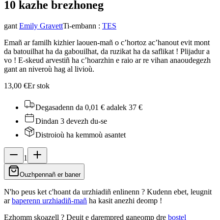
10 kazh
e brezhoneg
gant
Emily Gravett
Ti-embann
:
TES
Emañ ar familh kizhier laouen-mañ o c’hortoz ac’hanout evit mont
da batouilhat ha da gabouilhat, da ruzikat ha da saflikat ! Plijadur a
vo ! E-skeud arvestiñ ha c’hoarzhin e raio ar re vihan anaoudegezh
gant an niveroù hag al livioù.
13,00 €
Er stok
Degasadenn da 0,01 €
adalek 37 €
Dindan 3 devezh du-se
Distroioù ha kemmoù asantet
1
Ouzhpennañ er baner
N'ho peus ket c'hoant da urzhiadiñ enlinenn ? Kudenn ebet, leugnit
ar
baperenn urzhiadiñ-mañ
ha kasit anezhi deomp !
Ezhomm skoazell ?
Deuit e darempred ganeomp dre
bostel