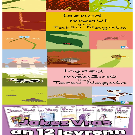
TES
Loened munut
Dozviñ a reont vioù, flemmañ a reont, bevañ e tropadoù, nijal ha
gwech a vez ez eont a-stlej : setu loened munut gant ar c’helenner
Tatsu Nagata !...
Er stok
16,00 €
5 bloaz hag ouzhpenn
TES
Loened ar maezioù
Speuñial a reont, debriñ geot, goañvaat, dindan an douar e vezont o
chom pe dozviñ vioù a reont : setu loened diwar ar maez gant ar
c’helenner Tastu Nagata !...
Er stok
16,00 €
6 vloaz hag ouzhpenn
TES
Jakez Vras - Dastumad hollek (12 levr)