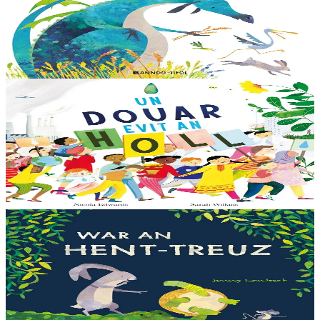
Dreistordinal eo ti nevez Eflammez. Bleunioù zo, geot flour hag
amezeien plijus-tre. Sur eo ?... - N’out ket evit chom amañ ! a huch
al loened all dezhi. Ha...
Er stok
13,00 €
6 vloaz hag ouzhpenn
Bannoù-heol
Un douar evit an holl
Bras-divent eo hor planedenn ha kaer-meurbet ivez, met ezhomm he
deus ouzhin hag ouzhit. Reiñ da gompren gwelloc’h efedoù Mab-
den war hor planedenn a ra al levr kaer-mañ....
Er stok
13,00 €
3 bloaz hag ouzhpenn
Bannoù-heol
War an hent-treuz
Piv a oar peseurt loened a c’haller gwelet er paludoù pa vez an noz
o serriñ ?... N’eus krokodil ebet avat. Peursur eo Logodennig. N’eo
ket ken sur he mignoned...