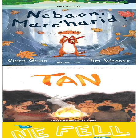
Er stok
13,00 €
3 bloaz hag ouzhpenn
Bannoù-heol
Nebaon, Marc'harid !
An avel, ar glav... Ne blij ket tamm enet da Varc'harid Koant...
Spontet-mik e vez bewech zoken. Daoust ha Lagadeg, he mignonez
nevez, a zeuio a-benn da lakaat...
Er stok
13,00 €
8 vloaz hag ouzhpenn
Al Lanv
Tan
E penn uhelañ an torgennoù glas, lec'h ma vez goloet ar menezioù
gant latar ar beurevezhioù disafar, eo kludet ar gêriadennig vaya
anvet Sakamch'en. En tu all...
Er stok
11,00 €
3 bloaz hag ouzhpenn
Bannoù-heol