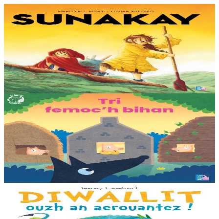
9 bloaz hag ouzhpenn
TES
Sunakay
Deuet eo ar mor da vezañ ur pezh lennad loustoni hep netra vev
ennañ ken. Div c’hoar zo o chom war un enez plastik, o klask bevañ
evel ma c’hallont, e-touez al lastez....
Er stok
25,00 €
3 bloaz hag ouzhpenn
TES
Tri femoc'h bihan
Ur wech e oa tri femoc’h bihan hag a veve eürus gant o zud. Un
deiz koulskoude e voe poent da bep hini kaout e di ! Ur rummad
savet a-ratozh evit ar vugale...
Er stok
12,00 €
3 bloaz hag ouzhpenn
Bannoù-heol
Diwallit ouzh an aerouantez !