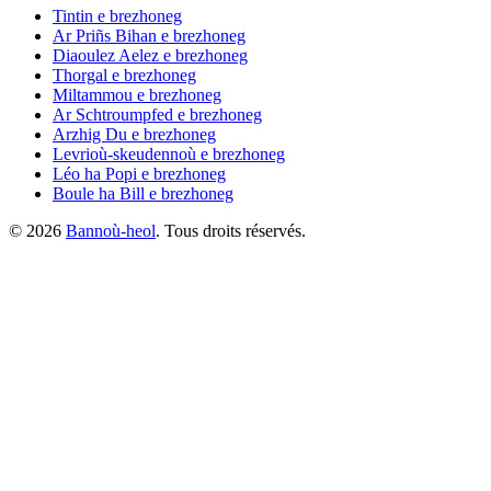
Tintin
e brezhoneg
Ar Priñs Bihan
e brezhoneg
Diaoulez Aelez
e brezhoneg
Thorgal
e brezhoneg
Miltammou
e brezhoneg
Ar Schtroumpfed
e brezhoneg
Arzhig Du
e brezhoneg
Levrioù-skeudennoù
e brezhoneg
Léo ha Popi
e brezhoneg
Boule ha Bill
e brezhoneg
©
2026
Bannoù-heol
. Tous droits réservés.