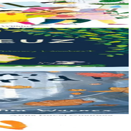
arrive à point...
te : à quoi ça...
t et patauger sous la pluie....