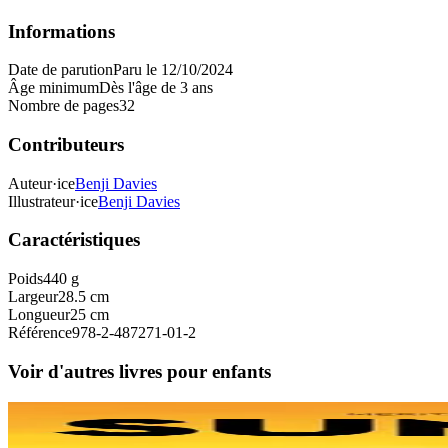
Informations
Date de parution
Paru le 12/10/2024
Âge minimum
Dès l'âge de 3 ans
Nombre de pages
32
Contributeurs
Auteur·ice
Benji Davies
Illustrateur·ice
Benji Davies
Caractéristiques
Poids
440 g
Largeur
28.5 cm
Longueur
25 cm
Référence
978-2-487271-01-2
Voir d'autres livres pour enfants
9 ans et plus
TES