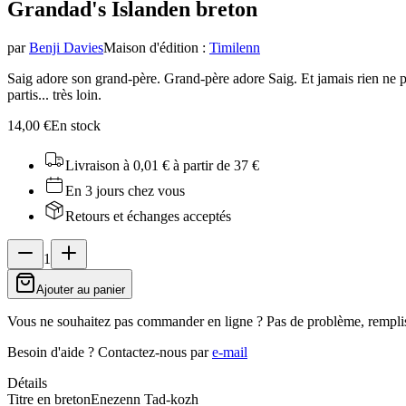
Grandad's Island
en breton
par
Benji Davies
Maison d'édition
:
Timilenn
Saig adore son grand-père. Grand-père adore Saig. Et jamais rien ne p
partis... très loin.
14,00 €
En stock
Livraison à 0,01 €
à partir de 37 €
En 3 jours chez vous
Retours et échanges acceptés
1
Ajouter au panier
Vous ne souhaitez pas commander en ligne ? Pas de problème, rempli
Besoin d'aide ?
Contactez-nous par
e-mail
Détails
Titre en breton
Enezenn Tad-kozh