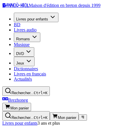
Bannoù-heol
Maison d'édition en breton depuis 1999
Livres pour enfants
BD
Livres audio
Romans
Musique
DVD
Jeux
Dictionnaires
Livres en français
Actualités
Rechercher...
Ctrl+K
Brezhoneg
Mon panier
Rechercher...
Ctrl+K
Mon panier
Livres pour enfants
3 ans et plus