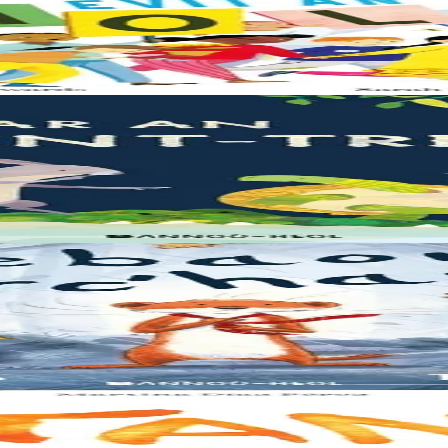
e – elle a besoin de moi, elle a besoin de vous. Cet album illustré, qui 
 les crocodiles en tout cas, Souris en est persuadée ! Ses amis ont un dou
 s'y réfugier. Mais elle y rencontre Lagadeg, qui adore jouer dans le ven