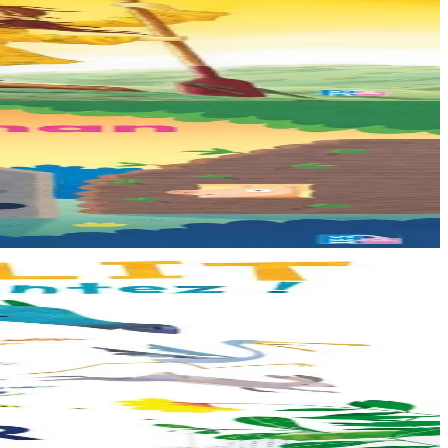
ets. Mais un évènement...
on propose...
e veut pas de...