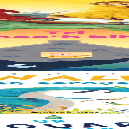
e. Deux soeurs survivent sur une île de plastique, au milieu des déch
rents. Il était temps pour chacun d’avoir sa propre maison ! Cette collecti
le trouve la forêt parfaite, elle n'est pas la bienvenue... "Ouste ! On n