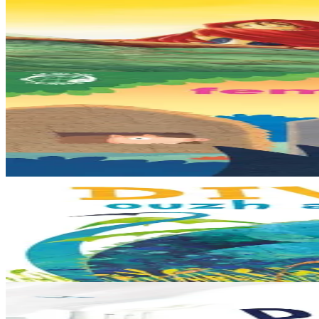
Sunakay
La mer est devenue une immense décharge dépourvue de vie sous-marin
En stock
25,00 €
3 ans et plus
TES
Les trois petits cochons
Il était une fois trois joyeux petits cochons qui vivaient avec leurs pa
En stock
12,00 €
3 ans et plus
Bannoù-heol
Look out, it's a Dragon!
Eflammez la dragonne est en quête d'une nouvelle maison. Mais quand el
En stock
13,00 €
6 ans et plus
Bannoù-heol