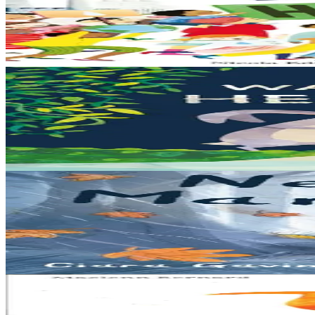
Like the Ocean We Rise
Notre planète est immense et magnifique, mais elle a besoin de notre aid
En stock
13,00 €
3 ans et plus
Bannoù-heol
Let's all creep through crocodile creek
Qui sait quelles bêtes rôdent dans les marais quand la nuit tombe... Pas
En stock
13,00 €
3 ans et plus
Bannoù-heol
A little bit worried
Pris dans une violente tempête, Marc'harid construit une forteresse pour
En stock
13,00 €
8 ans et plus
Al Lanv