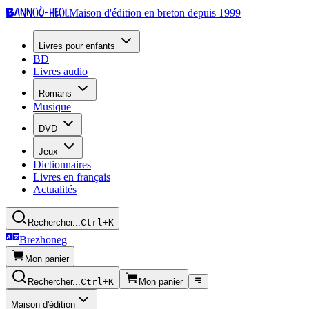
Bannoù-heol
Maison d'édition en breton depuis 1999
Livres pour enfants
BD
Livres audio
Romans
Musique
DVD
Jeux
Dictionnaires
Livres en français
Actualités
Rechercher...
Ctrl+K
Brezhoneg
Mon panier
Rechercher...
Ctrl+K
Mon panier
Maison d'édition