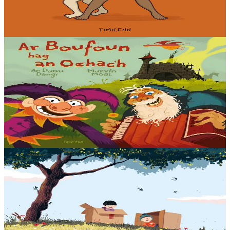
En stock
10,00 €
Voir
Acheter
3 ans et plus
Timilenn
Ar Boufoun hag an ozhac'h
Il y a fort longtemps, vivaient dans un château un bouffon
excentrique et un vieux bonhomme ronchon. Trop de la chance,
selon vous ? Eh bien non… Il n'y avait...
En stock
14,00 €
Voir
Acheter
3 ans et plus
Timilenn
On Sudden Hill
Brieg et Telo sont les meilleurs amis du monde. Ils passent des
heures à jouer ensemble sur la colline. Un jour, un nouveau petit
garçon arrive, prêt à se joindre à eux....