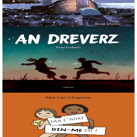
ci, c’est l’hiver. Un soir, une...
En stock
14,00 €
Voir
Acheter
7 ans et plus
Timilenn
La Tregua
Un album plein d'espoir et de paix avec de belles illustrations.
Bruxelles, le 25 décembre 1914. En pleine Première Guerre
mondiale, un cessez-le-feu est déclaré....
En stock
14,00 €
Voir
Acheter
3 ans et plus
Timilenn
C'est MON corps !
Un album amusant et coloré pour apprendre aux tout-petits à
découvrir leur intimité et à la protéger ! « Voici ton corps, il est à toi.
Personne n’a le droit de...