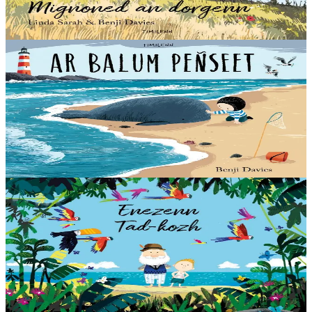
En stock
14,00 €
Voir
Acheter
3 ans et plus
Timilenn
The Storm whale
Voici l'histoire d'un enfant solitaire, d'une baleine échouée sur la
plage et d'une amitié qui changera leurs vies à tout jamais.
En stock
14,00 €
Voir
Acheter
3 ans et plus
Timilenn
Grandad's Island
Saig adore son grand-père. Grand-père adore Saig. Et jamais rien ne
pourra changer cela. Un livre magnifique et réconfortant, qui illustre
à quel point ceux...
En stock
14,00 €