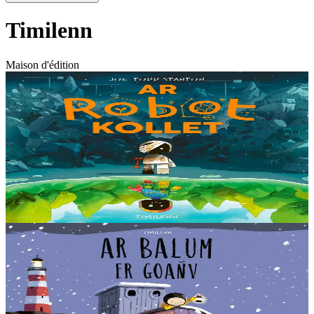
Timilenn
Maison d'édition
8 ans et plus
Timilenn
The Lost Robot
Au cœur d’une décharge, un petit robot brisé s’éveille. Il ne se
souvient plus d’où il vient ni depuis combien de temps il est là, mais
il sait qu’il n’est pas à sa place....
En stock
14,00 €
Voir
Acheter
3 ans et plus
Timilenn
The Storm whale in winter
On retrouve Nolig, le héros de « Ar balum peñseet », qui vit
toujours au bord de la mer avec son papa. Mais, pour cette histoire-