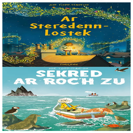
3 ans et plus
Timilenn
The Comet
Nyla est allée vivre en ville, mais elle n’arrête pas de penser à tout ce
qui lui manque de son ancienne maison. Quand apparaît une comète
dans les rues de la...
En stock
14,00 €
Voir
Acheter
5 ans et plus
Timilenn
The Secret of Black Rock
Erin est fascinée par la légende de la Roche Noire. Un rocher
énorme, sombre et tranchant, réputé détruire tous les bateaux qui
s'en approchent ! Ces histoires sont-elles fondées ?...
En stock
14,00 €
Voir
Acheter