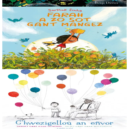
Voir
Acheter
3 ans et plus
Timilenn
Farah loves mangos
Farah adore les mangues ! Tous les étés, elle aime aller ramasser les
fruits mûrs dans le manguier de son grand-père. Mais cette année,
l'arbre est vide !...
En stock
14,00 €
Voir
Acheter
3 ans et plus
Timilenn
The Remember balloons
Le petit Aorelian a plusieurs ballons gonflables, dans lesquels il
garde ses souvenirs. Son grand-père a plein de ballons. Chacun
d'entre eux renferme des...
En stock
14,00 €
Voir
Acheter