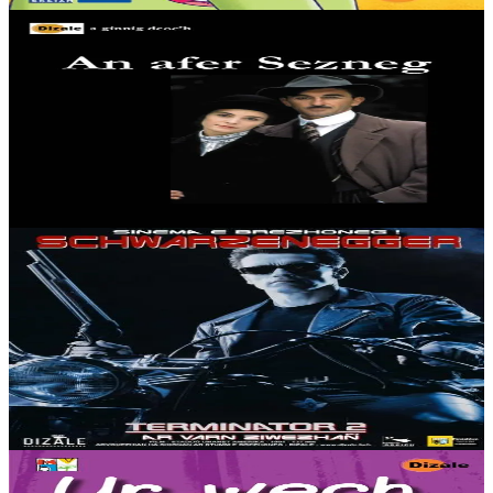
Dizale
L'Affaire Seznec
Depuis l'affaire Dreyfus, aucune affaire "criminelle" n'a autant
défrayé la chronique judiciaire que l'Affaire Seznec. Condamné aux
galères en 1924 pour avoir...
En stock
15,00 €
Voir
Acheter
10 ans et plus
Épuisé
Dizale
Terminator 2
Les fans de ce film culte aux effets spéciaux à couper le souffle sont
nombreux à considérer que le deuxième opus, dans lequel Schwarzy
tient sa célèbre...
En réapprovisionnement
15,00 €
2 ans et plus
Épuisé