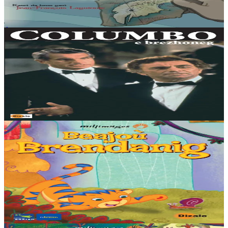
Il ne connaît pas son...
Épuisé
Épuisé
Dizale
Columbo
Columbo (Peter Falk) est un flic tenace, perspicace, intelligent mais
aussi maladroit et distrait. Sous une piètre apparence physique et
vestimentaire, se cache...
Épuisé
2 ans et plus
Épuisé
Dizale
Les Voyages de Balthazar
Brendanig est un petit tigre amusant et plein de vie. Téméraire et
curieux, il pose chaque jour une nouvelle question à son ami
Ganesh, un indien empli de...
Épuisé
4 ans et plus