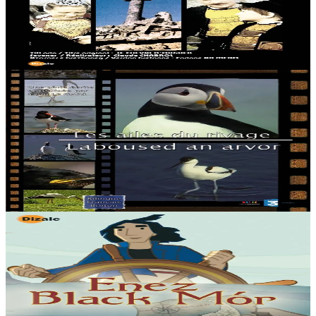
Mélancolique, Pierre-Jacques rêve de son enfance en Bretagne, de
son père parti à la guerre de 1914, de sa mère qui l'a élevé, de son
grand-père, un homme ayant...
Épuisé
8 ans et plus
Épuisé
France 3 Ouest / JPL Films
Les Ailes du rivage
Ce DVD présente, au travers de belles images et de scènes
étonnantes de leur vie intime, 41 espèces d’oiseaux qui présentent le
littoral Manche-Atlantique....
Épuisé
6 ans et plus
Épuisé
Dizale
L'Île de Black Mór
1803, sur les côtes des Cornouailles. Un gamin de quinze ans, Le
Kid, réussit à s’échapper de l’orphelinat où il vit comme un bagnard.