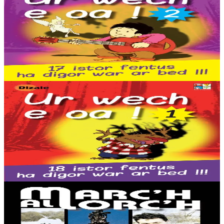
Dizale
Il était une fois (2)
Ces 17 histoires plairont aux enfants entre 2 et 8 ans. Elles sont
contées et illustrées par des comédiens et dessinateurs différents,
pour le plus grand plaisir de tous....
Épuisé
2 ans et plus
Épuisé
Dizale
Il était une fois (1)
Ces 18 histoires plairont aux enfants entre 2 et 8 ans. Elles sont
contées et illustrées par des comédiens et dessinateurs différents,
pour le plus grand plaisir de tous....
Épuisé
Épuisé
Dizale
Le Cheval d'orgueil