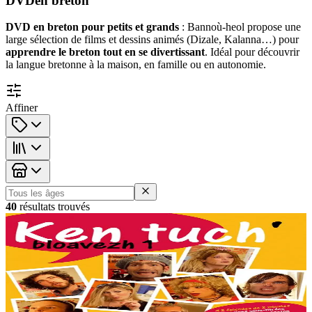
DVD
en breton
DVD en breton pour petits et grands
: Bannoù-heol propose une
large sélection de films et dessins animés (Dizale, Kalanna…) pour
apprendre le breton tout en se divertissant
. Idéal pour découvrir
la langue bretonne à la maison, en famille ou en autonomie.
Affiner
Tranches d'âge
40
résultat
s
trouvé
s
12 ans et plus
Dizale
Ken tuch'
Ken tuch’ est la sitcom la plus désopilante, écrite et filmée dans un
breton vivant : celui des jeunes des années 2000, pour le plus grand
plaisir des grands et des petits !...