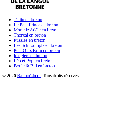
Tintin
en breton
Le Petit Prince
en breton
Mortelle Adèle
en breton
Thorgal
en breton
Puzzles
en breton
Les Schtroumpfs
en breton
Petit Ours Brun
en breton
Imagiers
en breton
Léo et Popi
en breton
Boule & Bill
en breton
©
2026
Bannoù-heol
. Tous droits réservés.