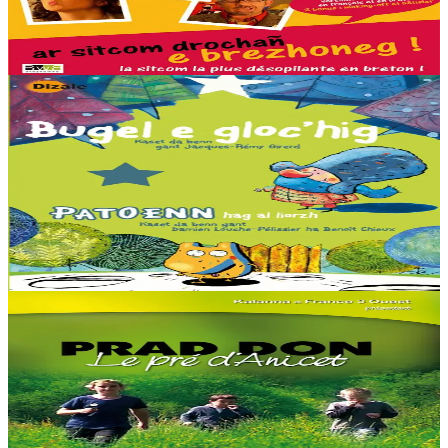
En stock
10,00 €
Voir
Acheter
4 ans et plus
Dizale
L'Enfant au grelot & Patate et le jardin potager
Bugel e gloc'hig : Pendant une tempête de neige, un bébé
abandonné est retrouvé par un facteur au milieu de la forêt. Il tient,
serré dans sa main, un curieux grelot....
En stock
15,00 €
Voir
Acheter
Kalanna
Le Pré d'Anicet
Dans les années 50, la transmission familiale du breton a été
interrompue. Une génération a choisi de bercer ses enfants avec de
nouveaux sons. Même à la...
En stock
15,00 €