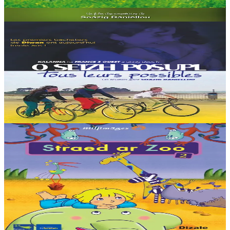
Voir
Acheter
Kalanna
Tous leurs possibles
En 1997 l'association Diwan présentait au baccalauréat les premiers
élèves à avoir effectué toute leur scolarité en breton. Aujourd'hui
Alan, Bleuenn, Maela et...
En stock
15,00 €
Voir
Acheter
4 ans et plus
Dizale
64, Rue du Zoo 2
Les voisins de Lizig sont bien étranges, et pour cause ce sont les
pensionnaires d'un zoo. Chaque nuit, son amie la girafe vient la
chercher dans son lit pour...
En stock
15,00 €
Voir
Acheter