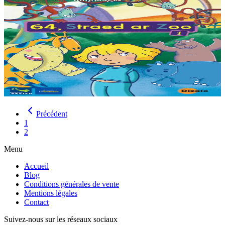
Épuisé
Dizale
64, Rue du Zoo 1
Les voisins de Lizig sont bien étranges, et pour cause ce sont les
pensionnaires d'un zoo. Chaque nuit, son amie la girafe vient la
chercher dans son lit pour...
Épuisé
Précédent
1
2
Menu
Accueil
Blog
Conditions générales de vente
Mentions légales
Contact
Suivez-nous sur les réseaux sociaux