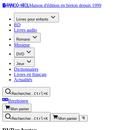
Bannoù-heol
Maison d'édition en breton depuis 1999
Livres pour enfants
BD
Livres audio
Romans
Musique
DVD
Jeux
Dictionnaires
Livres en français
Actualités
Rechercher...
Ctrl+K
Brezhoneg
Mon panier
Rechercher...
Ctrl+K
Mon panier