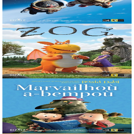
leur drapeau. Solan et Ludvig décident de tenter leur chance à bord
de la fusée construite par Féodor....
En stock
15,00 €
3 ans et plus
Dizale
Zog
Zog est un jeune dragon passionné mais maladroit. À l'école des
dragons, il apprend à voler, à rugir, à cracher du feu et à combattre.
Et enfin, pour parachever...
En stock
15,00 €
3 ans et plus
Dizale
Un conte peut en cacher un autre
Comment réinventer les contes de fées avec humour et intelligence...
Imaginons que Le Petit Chaperon Rouge et Blanche-Neige soient de
vieilles copines......
En stock
15,00 €