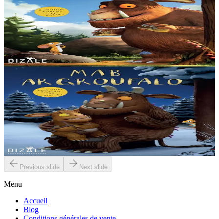
Le Gruffalo
Une petite souris se promène dans un bois très sombre. Elle
rencontre un renard, un hibou et un serpent qui la trouvent bien
appétissante et l'invitent à chaque...
En stock
15,00 €
2 ans et plus
Dizale
Le Petit Gruffalo
Le petit Gruffalo aimerait tant sortir de sa grotte pour aller découvrir
les bois mais son papa n’est pas de cet avis…Dehors il risquerait de
rencontrer une bête très effrayante....
En stock
15,00 €
Previous slide
Next slide
Menu
Accueil
Blog
Conditions générales de vente