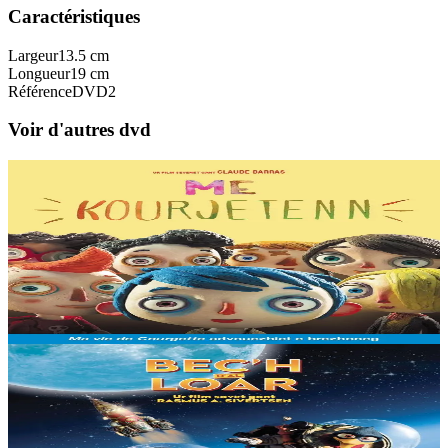
Caractéristiques
Largeur
13.5 cm
Longueur
19 cm
Référence
DVD2
Voir d'autres dvd
11 ans et plus
TES
Ma vie de Courgette
Courgette n’a rien d’un légume, c’est un vaillant petit garçon. Il croit
qu’il est seul au monde quand il perd sa mère. Mais c’est sans
compter sur les...
En stock
12,00 €
3 ans et plus
Dizale
Månsken i Flåklypa (Le Voyage dans la Lune)
Tous les pays du monde rêvent d’atteindre la Lune pour y planter