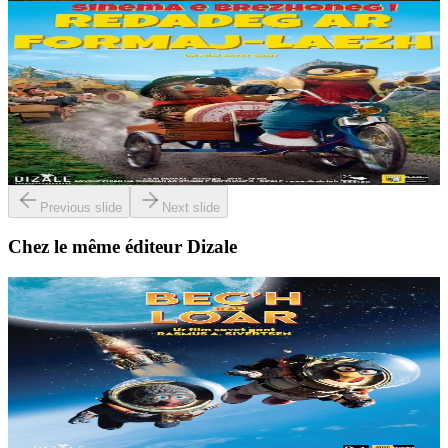
2 ans et plus
Dizale
La grande course au fromage
Solan veut participer à la grande course au Fromage qui opposera
son village au village voisin et ainsi montrer à tous qu’il est un vrai
champion. En secret, il...
En stock
15,00 €
Previous slide
Next slide
Chez le même éditeur Dizale
3 ans et plus
Dizale
Månsken i Flåklypa (Le Voyage dans la Lune)
Tous les pays du monde rêvent d’atteindre la Lune pour y planter
leur drapeau. Solan et Ludvig décident de tenter leur chance à bord
de la fusée construite par Féodor....