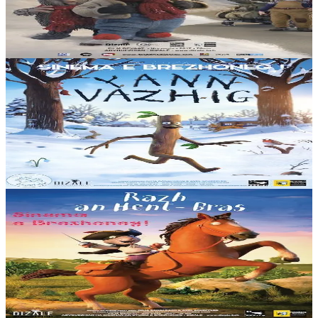
C’est bientôt Noël à Flåklypa. Comme tous les habitants, Solan et
Ludvig attendent la neige. Hélas, elle ne tombe pas... Leur ami
Réodor décide alors de...
En stock
15,00 €
2 ans et plus
Dizale
Monsieur Bout-de-Bois
Monsieur Bout-de-Bois vit dans l'arbre familial, en compagnie de sa
chère Madame Bout-de-Bois et de ses trois petits Bouts-de-Bois, et
il s'apprête à vivre au...
En stock
15,00 €
2 ans et plus
Dizale
Le Rat Scélérat
L’histoire du Rat Scélérat relate les aventures d’un rat vorace qui
raffole des gâteaux, des biscuits et de toutes les gourmandises
sucrées. Il sillonne la...
En stock
15,00 €