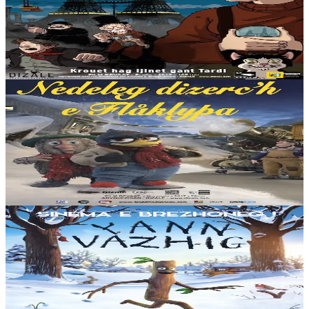
1941. Le monde est radicalement différent de celui décrit par
l’Histoire habituelle. Napoléon V règne sur la France, où, comme
partout sur le globe, depuis 70...
En stock
15,00 €
6 ans et plus
Dizale
De la neige pour Noël
C’est bientôt Noël à Flåklypa. Comme tous les habitants, Solan et
Ludvig attendent la neige. Hélas, elle ne tombe pas... Leur ami
Réodor décide alors de...
En stock
15,00 €
2 ans et plus
Dizale
Monsieur Bout-de-Bois
Monsieur Bout-de-Bois vit dans l'arbre familial, en compagnie de sa
chère Madame Bout-de-Bois et de ses trois petits Bouts-de-Bois, et
il s'apprête à vivre au...