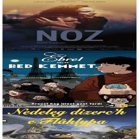
Kalanna
Noz
Mael a quinze ans quand il fait la connaissance de Kevin, un ami de
jeunesse de sa mère, récemment revenu à Brest. Mais cette rencontre
bouleverse Liza qui...
En stock
15,00 €
6 ans et plus
Dizale
Avril et le monde truqué
1941. Le monde est radicalement différent de celui décrit par
l’Histoire habituelle. Napoléon V règne sur la France, où, comme
partout sur le globe, depuis 70...
En stock
15,00 €
6 ans et plus
Dizale
De la neige pour Noël