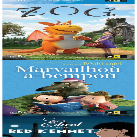
En stock
15,00 €
3 ans et plus
Dizale
Zog
Zog est un jeune dragon passionné mais maladroit. À l'école des
dragons, il apprend à voler, à rugir, à cracher du feu et à combattre.
Et enfin, pour parachever...
En stock
15,00 €
3 ans et plus
Dizale
Un conte peut en cacher un autre
Comment réinventer les contes de fées avec humour et intelligence...
Imaginons que Le Petit Chaperon Rouge et Blanche-Neige soient de
vieilles copines......
En stock
15,00 €
6 ans et plus
Dizale
Avril et le monde truqué