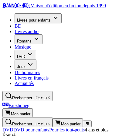
Bannoù-heol
Maison d'édition en breton depuis 1999
Livres pour enfants
BD
Livres audio
Romans
Musique
DVD
Jeux
Dictionnaires
Livres en français
Actualités
Rechercher...
Ctrl+K
Brezhoneg
Mon panier
Rechercher...
Ctrl+K
Mon panier
DVD
DVD pour enfants
Pour les tout-petits
4 ans et plus
Épuisé