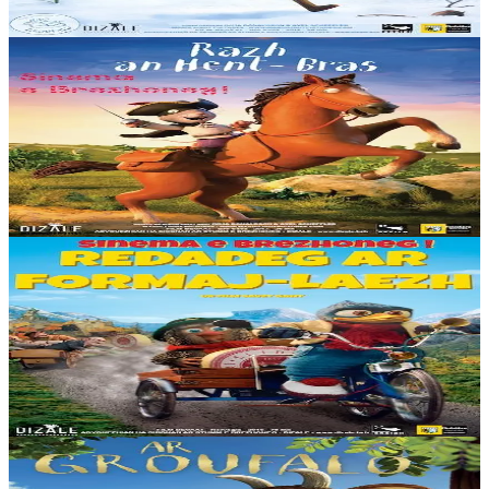
En stock
15,00 €
2 ans et plus
Dizale
Le Rat Scélérat
L’histoire du Rat Scélérat relate les aventures d’un rat vorace qui
raffole des gâteaux, des biscuits et de toutes les gourmandises
sucrées. Il sillonne la...
En stock
15,00 €
2 ans et plus
Dizale
La grande course au fromage
Solan veut participer à la grande course au Fromage qui opposera
son village au village voisin et ainsi montrer à tous qu’il est un vrai
champion. En secret, il...
En stock
15,00 €
2 ans et plus
Dizale