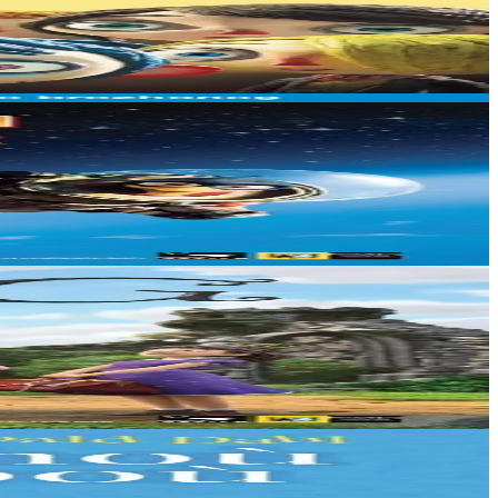
r les...
ée construite par Féodor....
 pour parachever...