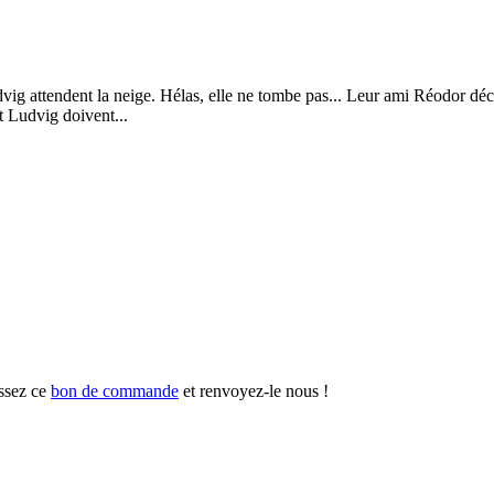
vig attendent la neige. Hélas, elle ne tombe pas... Leur ami Réodor déci
t Ludvig doivent...
ssez ce
bon de commande
et renvoyez-le nous !