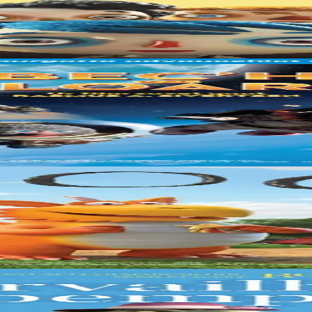
 qu’il est seul au monde quand il perd sa mère. Mais c’est sans compter su
drapeau. Solan et Ludvig décident de tenter leur chance à bord de la fus
, il apprend à voler, à rugir, à cracher du feu et à combattre. Et enfin,