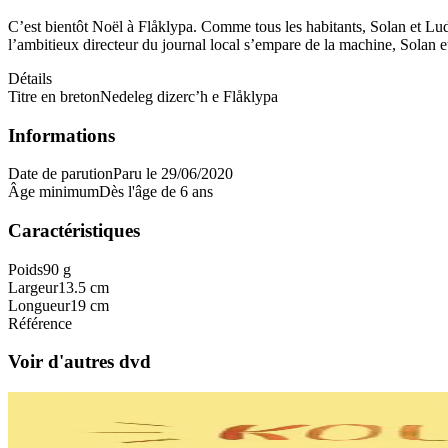
C’est bientôt Noël à Flåklypa. Comme tous les habitants, Solan et Lud
l’ambitieux directeur du journal local s’empare de la machine, Solan e
Détails
Titre en breton
Nedeleg dizerc’h e Flåklypa
Informations
Date de parution
Paru le 29/06/2020
Âge minimum
Dès l'âge de 6 ans
Caractéristiques
Poids
90 g
Largeur
13.5 cm
Longueur
19 cm
Référence
Voir d'autres dvd
11 ans et plus
TES