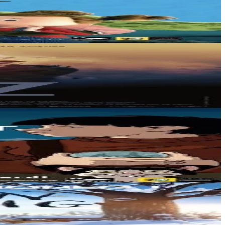
les copines......
everse Liza qui...
globe, depuis 70...