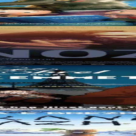
Imaginons que Le Petit Chaperon Rouge et Blanche-Neige soient de vieil
eunesse de sa mère, récemment revenu à Brest. Mais cette rencontre boul
re habituelle. Napoléon V règne sur la France, où, comme partout sur le 