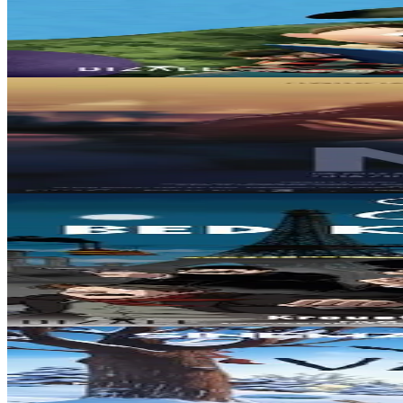
Un conte peut en cacher un autre
Comment réinventer les contes de fées avec humour et intelligence... 
En stock
15,00 €
Kalanna
Noz
Mael a quinze ans quand il fait la connaissance de Kevin, un ami de j
En stock
15,00 €
6 ans et plus
Dizale
Avril et le monde truqué
1941. Le monde est radicalement différent de celui décrit par l’Histoi
En stock
15,00 €
2 ans et plus
Dizale
Monsieur Bout-de-Bois