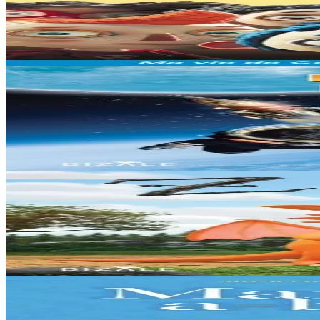
Ma vie de Courgette
Courgette n’a rien d’un légume, c’est un vaillant petit garçon. Il croit
En stock
12,00 €
3 ans et plus
Dizale
Månsken i Flåklypa (Le Voyage dans la Lune)
Tous les pays du monde rêvent d’atteindre la Lune pour y planter leur 
En stock
15,00 €
3 ans et plus
Dizale
Zog
Zog est un jeune dragon passionné mais maladroit. À l'école des dragons
En stock
15,00 €
3 ans et plus
Dizale