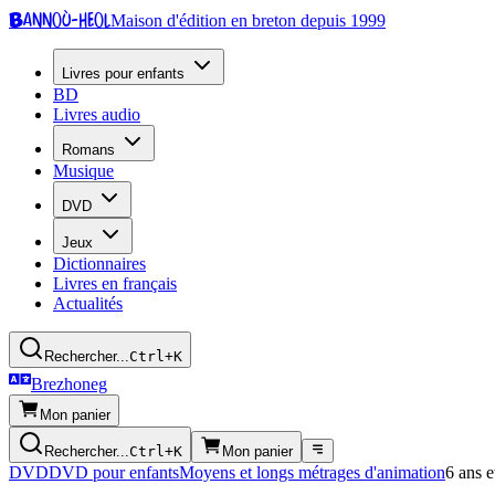
Bannoù-heol
Maison d'édition en breton depuis 1999
Livres pour enfants
BD
Livres audio
Romans
Musique
DVD
Jeux
Dictionnaires
Livres en français
Actualités
Rechercher...
Ctrl+K
Brezhoneg
Mon panier
Rechercher...
Ctrl+K
Mon panier
DVD
DVD pour enfants
Moyens et longs métrages d'animation
6 ans e