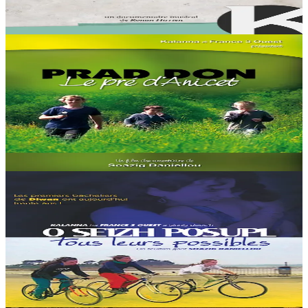
En stock
15,00 €
Voir
Acheter
Kalanna
Le Pré d'Anicet
Dans les années 50, la transmission familiale du breton a été
interrompue. Une génération a choisi de bercer ses enfants avec de
nouveaux sons. Même à la...
En stock
15,00 €
Voir
Acheter
Kalanna
Tous leurs possibles
En 1997 l'association Diwan présentait au baccalauréat les premiers
élèves à avoir effectué toute leur scolarité en breton. Aujourd'hui
Alan, Bleuenn, Maela et...
En stock
15,00 €
Voir
Acheter