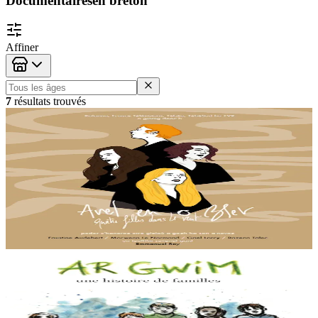
Documentaires
en breton
Affiner
Tranches d'âge
7
résultat
s
trouvé
s
Kalanna
Quatre filles dans le vent
Morwenn Le Normand, Gaël Lorcy, Faustine Audebert et Rozenn
Talec sont quatre jeunes chanteuses, belles et talentueuses. Quatre
filles qui ont en commun la...
En stock
15,00 €
Voir
Acheter
Kalanna
Ar Gwim
"Ar Gwim" c'est le regain, l'herbe qui repousse après la moisson