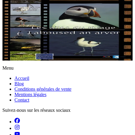
8 ans et plus
Épuisé
France 3 Ouest / JPL Films
Les Ailes du rivage
Ce DVD présente, au travers de belles images et de scènes
étonnantes de leur vie intime, 41 espèces d’oiseaux qui présentent le
littoral Manche-Atlantique....
Épuisé
Menu
Accueil
Blog
Conditions générales de vente
Mentions légales
Contact
Suivez-nous sur les réseaux sociaux