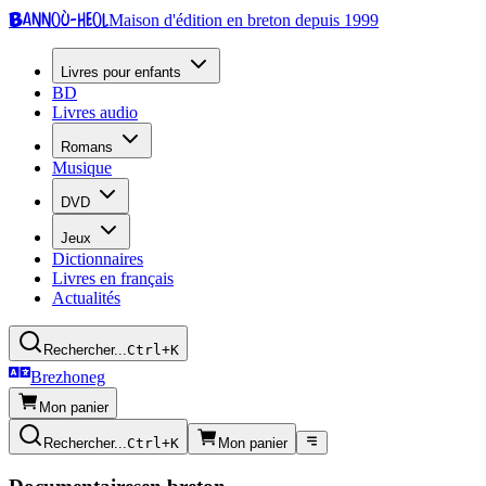
Bannoù-heol
Maison d'édition en breton depuis 1999
Livres pour enfants
BD
Livres audio
Romans
Musique
DVD
Jeux
Dictionnaires
Livres en français
Actualités
Rechercher...
Ctrl+K
Brezhoneg
Mon panier
Rechercher...
Ctrl+K
Mon panier