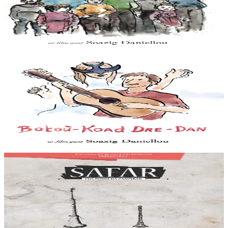
quand le blé a été fauché C'est aussi le nom donné aux enfants des
quelques couples de...
En stock
15,00 €
Voir
Acheter
Kalanna
Botoù-koad dre-dan
Dans les années 70, une bande de jeunes ruraux du Nord Finistère
veulent changer de vie et changer le monde. Leurs parents les rêvent
médecins, prêtres ou militaires....
En stock
15,00 €
Voir
Acheter
Kalanna
Safar eus Pondi da Zanzibar
En mai 2011, Safar, un groupe de musique taarab de Zanzibar est
invité au festival « Bombarde et compagnie » de Cléguérec parce
qu’il compte en son sein un...