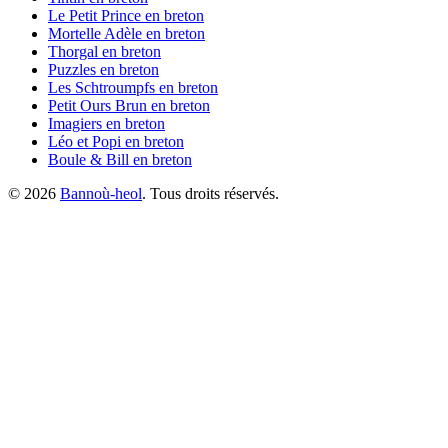
Le Petit Prince
en breton
Mortelle Adèle
en breton
Thorgal
en breton
Puzzles
en breton
Les Schtroumpfs
en breton
Petit Ours Brun
en breton
Imagiers
en breton
Léo et Popi
en breton
Boule & Bill
en breton
©
2026
Bannoù-heol
. Tous droits réservés.