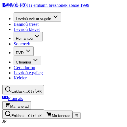
Bannoù-heol
Ti-embann brezhonek abaoe 1999
Levrioù evit ar vugale
Bannoù-treset
Levrioù klevet
Romantoù
Sonerezh
DVD
C'hoarioù
Geriadurioù
Levrioù e galleg
Keleier
Enklask...
Ctrl+K
Français
Ma fanerad
Enklask...
Ctrl+K
Ma fanerad
JP