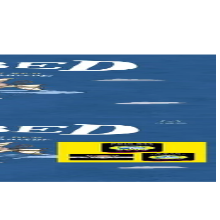
 pezh sonerezh eus...
 pezh sonerezh eus...