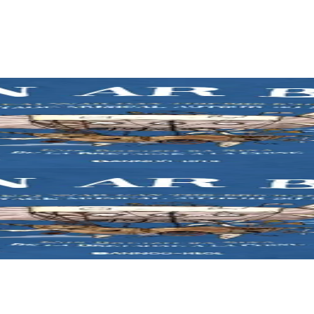
'h yaouank mont da zizoleiñ ar bed. Ur bedadenn da veajiñ gant trizek
'h yaouank mont da zizoleiñ ar bed. Ur bedadenn da veajiñ gant trizek