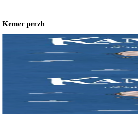
Kemer perzh
2 vloaz hag ouzhpenn
Kan ar Bed - CD
Emañ Liza o chom e Menez Are, e kalon Breizh. Un noz e tiviz ar plac
Er stok
12,90 €
2 vloaz hag ouzhpenn
Kan ar Bed - Levr-CD
Emañ Liza o chom e Menez Are, e kalon Breizh. Un noz e tiviz ar plac
Er stok
21,90 €