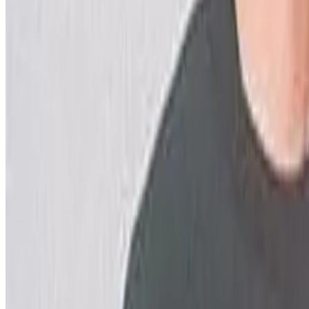
Le Télégramme
"Boulig ha Billig" hag "Ernest Anton" : div vandenn dreset nevez e b
"
Marteze e vije bet ret din met aon n'am eus ket bet !
" Aon n'en d
brezhoneg.
"
Dedennet-tre e oan gant ar bannoù-treset, met ne oa ket a-wal
gant ar plac'h a rae war-dro ar gwirioù. Me 'soñje din ne vijent 
bet a-benn ar fin
".
Mat-tre... ha chichant eo tud Dargaud ouzhpenn. O seizh gwellañ a ve
tont , rak pa vez moullet levrioù e galleg ganto e vez graet ur 
Riskloù bras n'eus ket gant Boulig ha Billig
Ur gevredigezh "lezenn 1901" eo Bannoù-heol. Suroc'h ha furoc'h eo 
Riskl bras ne oa ket evit Bannoù-heol, forzh penaos. Ar bannoù-t
vezont prenet gant tud a bep seurt. Bugale, evel-just, ha tud kos
Titeuf e brezhoneg ?
Emañ bremañ Bannoù-heol o soñjal mont pelloc'h ha treiñ "Titeuf" e br