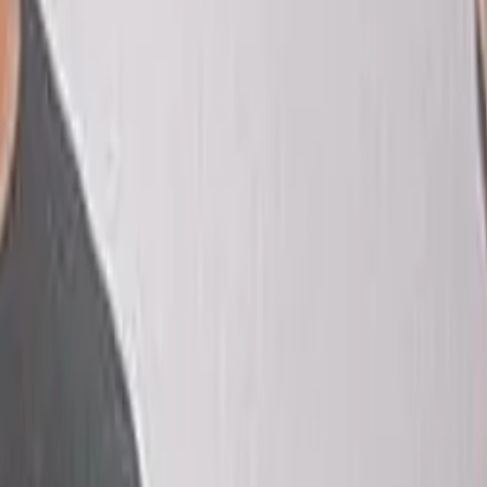
rezhoneg bet embannet gant daou stal disheñvel penn da benn. Bihan eo
eus ket bet, met kouraj en deus bet Arno Elegoed. E-unan en deus kro
c'h e brezhoneg. Pellgomzet em eus neuze da di Dargaud. Embannet 
ket bet dedennet gant troidigezhioù e brezhoneg, ken nebeut a levr
z graet evit ma vo marc'had-mat an troidigezhioù en hor yezh. "
Lavare
bern. A-benn neuze ne goust ket ker moullañ 2000 skouerenn ouzhpenn
bet eget krouiñ un ti-embann prevez. "
Sikouret omp gant ar c'huzul-
reset a vez gwerzhet ganeomp e brezhoneg, evel Boulig ha Billig, a
hoc'h, tud o teskiñ ar yezh, pe tud o deus c'hoant gwellaat o brezho
ezhoneg, troioù-kaer ur c'hrennard brudet-kenañ er porzhioù skol. Ul l