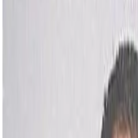
Lagadennoù yaouank !