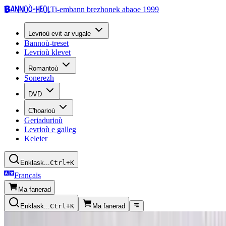
Bannoù-heol
Ti-embann brezhonek abaoe 1999
Levrioù evit ar vugale
Bannoù-treset
Levrioù klevet
Romantoù
Sonerezh
DVD
C'hoarioù
Geriadurioù
Levrioù e galleg
Keleier
Enklask...
Ctrl+K
Français
Ma fanerad
Enklask...
Ctrl+K
Ma fanerad
Kazetennoù