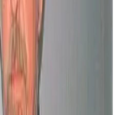
 ar marc'had en hor yezh. Ha ret eo da bep hini ober gantañ.
uet "Bannoù-heol" e 1999, c'hoant gantañ embann bannoù-treset e
e vez "Boulig ha Billig" ganto. Ha diouzhtu on aet e darempred
ioù a vez gwerzhet e brezhoneg e-keñver ar galleg. Met mat-tre eo
t e vez din din bewech peseurt levr a vo advoullet er bloavezh o
 e brezhoneg. Izeloc'h e vez ar prizioù
".
rannvro. Gantañ e vez paeet 40 % eus ar fraejoù war pep levr.
 vez brudet ha gwerzhet mat-tre e Bro-C'hall dija. E brezhoneg e
neg
".
abour start a-walc'h e-keñver ar yezh (rak "buhez" a zo e lañgaj