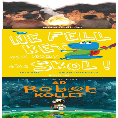
E penn uhelañ an torgennoù glas, lec'h ma vez goloet ar menezioù
gant latar ar beurevezhioù disafar, eo kludet ar gêriadennig vaya
anvet Sakamch'en. En tu all...
Er stok
11,00 €
3 bloaz hag ouzhpenn
Bannoù-heol
Ne fell ket din mont d'ar skol !
Hiziv emañ devezh skol kentañ Logodennig ha Dinosaorig. Ne fell
ket dezho mont, tamm ebet ! Pa grogo ar c'hentelioù avat e vo ur
pezh mell souezhenn....
Er stok
13,00 €
8 vloaz hag ouzhpenn
Timilenn
Ar Robot kollet
E kreiz-kreiz un toull-lastez... ez eus ur robotig torret o tihuniñ. N’en
deus ket soñj eus pelec’h eo deuet nag abaoe pegeit emañ aze, met
gouzout a ra n’eo...