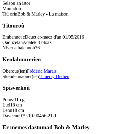
Selaou an istor
Munudoù
Titl orin
Bob & Marley - La maison
Titouroù
Embannet e
Deuet er-maez d'an 01/05/2016
Oad izelañ
Adalek 3 bloaz
Niver a bajennoù
36
Kenlabourerien
Oberour(ien)
Frédéric Marais
Skeudennaouer(ien)
Thierry Dedieu
Spisverkoù
Pouez
115 g
Lud
18 cm
Lenn
18 cm
Daveenn
979-10-90456-21-1
Er memes dastumad Bob & Marley