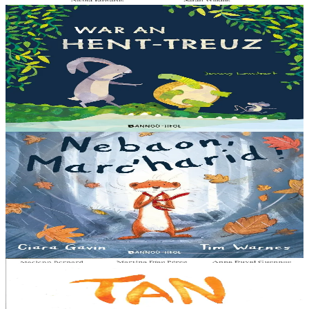
3 bloaz hag ouzhpenn
Bannoù-heol
War an hent-treuz
Piv a oar peseurt loened a c’haller gwelet er paludoù pa vez an noz
o serriñ ?... N’eus krokodil ebet avat. Peursur eo Logodennig. N’eo
ket ken sur he mignoned...
Er stok
13,00 €
3 bloaz hag ouzhpenn
Bannoù-heol
Nebaon, Marc'harid !
An avel, ar glav... Ne blij ket tamm enet da Varc'harid Koant...
Spontet-mik e vez bewech zoken. Daoust ha Lagadeg, he mignonez
nevez, a zeuio a-benn da lakaat...
Er stok
13,00 €
8 vloaz hag ouzhpenn
Al Lanv
Tan