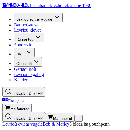
Bannoù-heol
Ti-embann brezhonek abaoe 1999
Levrioù evit ar vugale
Bannoù-treset
Levrioù klevet
Romantoù
Sonerezh
DVD
C'hoarioù
Geriadurioù
Levrioù e galleg
Keleier
Enklask...
Ctrl+K
Français
Ma fanerad
Enklask...
Ctrl+K
Ma fanerad
Levrioù evit ar vugale
Bob & Marley
3 bloaz hag ouzhpenn