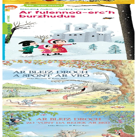
Er stok
7,00 €
6 vloaz hag ouzhpenn
Sav-heol
Ar fulennoù-erc'h burzhudus
Buan-buan ! Olga, Ingrid ha Hans a rank hastañ buan ! O mamm,
Rouanez an Erc’h, he deus goulennet diganto mont da gas un
arc’hig prizius da… Dadig an Nedeleg....
Er stok
7,00 €
5 bloaz hag ouzhpenn
Sav-heol
Ar Bleiz Droch a spont ar Vro
"Me eo ar Bleiz, spontailh ar vro ! a ra deoc’h krenañ tro-war-dro !
Spontit, tudoù, spontit, loened ! An holl ganin a vo debret !”
Er stok
13,50 €
5 bloaz hag ouzhpenn
Sav-heol
Ar Bleiz Droch zo 'vont da redek ar bed