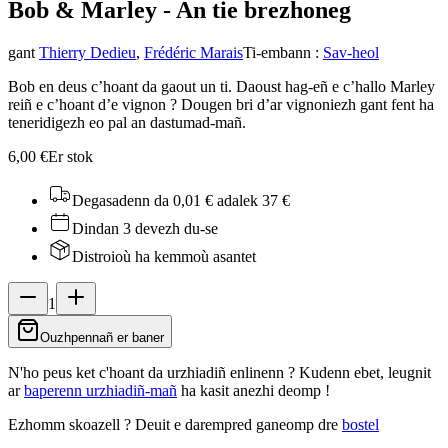
Bob & Marley - An ti
e brezhoneg
gant
Thierry Dedieu
,
Frédéric Marais
Ti-embann
:
Sav-heol
Bob en deus c’hoant da gaout un ti. Daoust hag-eñ e c’hallo Marley
reiñ e c’hoant d’e vignon ? Dougen bri d’ar vignoniezh gant fent ha
teneridigezh eo pal an dastumad-mañ.
6,00 €
Er stok
Degasadenn da 0,01 €
adalek 37 €
Dindan 3 devezh du-se
Distroioù ha kemmoù asantet
1
Ouzhpennañ er baner
N'ho peus ket c'hoant da urzhiadiñ enlinenn ? Kudenn ebet, leugnit
ar
baperenn urzhiadiñ-mañ
ha kasit anezhi deomp !
Ezhomm skoazell ?
Deuit e darempred ganeomp dre
bostel