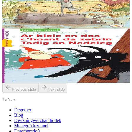
Hiziv emañ ar Bleiz Droch oc'h en em soñjal ha hir e kav e amzer. «
Chom da chaseal er vro-mañ, sed a zo un torr-penn eus ar re
washañ. Graet eo ma soñj ganin...
Er stok
13,50 €
6 vloaz hag ouzhpenn
Sav-heol
Ar bleiz en doa c'hoant da zebriñ Tadig an Nedeleg
Abaoe savet an heol emañ ar bleiz o c’hedal a-dreñv ur wezenn, e
dreid o skornañ en erc’h, riell ouzh e feskennoù blevek. Naon en
deus, ken en deus. Ha setu...
Er stok
6,00 €
Previous slide
Next slide
Lañser
Degemer
Blog
Divizoù gwerzhañ hollek
Menegoù lezennel
Darempredoù