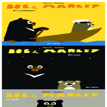
3 bloaz hag ouzhpenn
Sav-heol
Bob & Marley - Ar c'habiten
Bob en deus c'hoant da gaout ur vag. Met penaos bezañ kabiten ?
Dougen bri d'ar vignoniezh gant fent ha teneridigezh eo pal an
dastumad-mañ.
Er stok
7,00 €
3 bloaz hag ouzhpenn
Sav-heol
Bob & Marley - An noz
Aon en deus Bob fenoz. Aon en deus da gousket. C'hoant en deus
da chom dihun. Ha dont a raio a-benn ? Dougen bri d'ar vignoniezh
gant fent ha teneridigezh eo pal an dastumad-mañ....
Er stok
7,00 €
3 bloaz hag ouzhpenn
Sav-heol
Bob & Marley - Ar prof