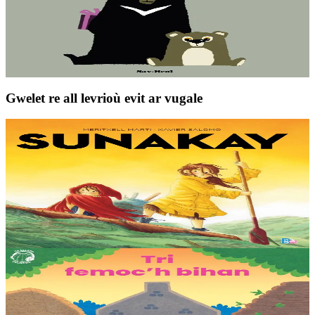
Setu Marley o profañ ur skabell d'e vignon Bob. Daoust hag-eñ e
plijo dezhañ ? Dougen bri d'ar vignoniezh gant fent ha teneridigezh
eo pal an dastumad-mañ.
Er stok
6,00 €
Gwelet re all levrioù evit ar vugale
9 bloaz hag ouzhpenn
TES
Sunakay
Deuet eo ar mor da vezañ ur pezh lennad loustoni hep netra vev
ennañ ken. Div c’hoar zo o chom war un enez plastik, o klask bevañ
evel ma c’hallont, e-touez al lastez....
Er stok
25,00 €
3 bloaz hag ouzhpenn
TES
Tri femoc'h bihan