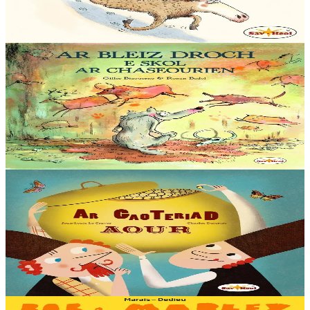
ne gaso profoù Nedeleg d’ar vugale da Bask. Biken ne zebro ar
gwastilli chomet war-lerc’h ar...
Er stok
12,00 €
5 bloaz hag ouzhpenn
Sav-heol
Ar bleiz droch e skol ar chaseourien
Emgav en deus ar Bleiz Droch hiziv gant ar chaseour brudet Krog-
e-barzh. Gant alioù fur ar chaseour meur eo sur d’ober berzh. N’eus
nemet derc’hel soñj : ar fri...
Er stok
13,00 €
6 vloaz hag ouzhpenn
Sav-heol
Ar gaoteriad aour
En ur gêriadenn eus Rusia e oa daou vreur o chom. Boris, ar breur
henañ, a oa paotr fin, met Yakov a oa berr e spered. Un deiz o doa
kavet un teñzor. Ha neuze…
Er stok
13,00 €
3 bloaz hag ouzhpenn