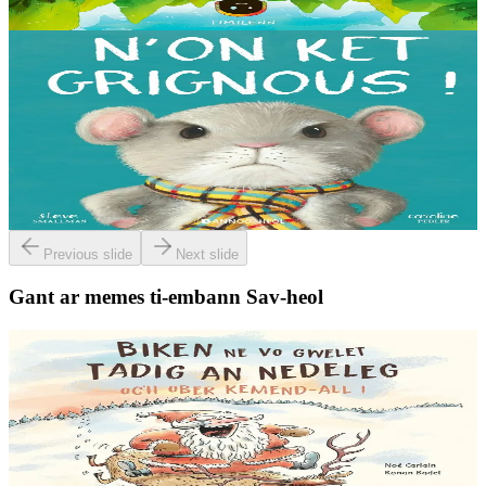
Er stok
14,00 €
3 bloaz hag ouzhpenn
Bannoù-heol
N'on ket grignous !
E penn ar c’hoad ez eus ul logodenn vihan o chom. Brudet eo
Logodennig evit bezañ grignousañ ha teodekañ logodenn ar vro. Un
deiz en em gav gant ur broc’hig...
Er stok
13,00 €
Previous slide
Next slide
Gant ar memes ti-embann Sav-heol
6 vloaz hag ouzhpenn
Sav-heol
Biken ne vo gwelet Tadig an Nedeleg oc'h ober
kemend-all !
Biken ne vo gwelet Tadig an Nedeleg oc'h ober kemend-all ! Biken