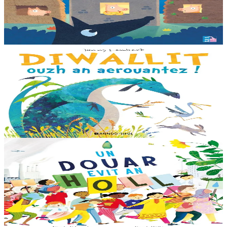
Ur wech e oa tri femoc’h bihan hag a veve eürus gant o zud. Un
deiz koulskoude e voe poent da bep hini kaout e di ! Ur rummad
savet a-ratozh evit ar vugale...
Er stok
12,00 €
3 bloaz hag ouzhpenn
Bannoù-heol
Diwallit ouzh an aerouantez !
Dreistordinal eo ti nevez Eflammez. Bleunioù zo, geot flour hag
amezeien plijus-tre. Sur eo ?... - N’out ket evit chom amañ ! a huch
al loened all dezhi. Ha...
Er stok
13,00 €
6 vloaz hag ouzhpenn
Bannoù-heol
Un douar evit an holl
Bras-divent eo hor planedenn ha kaer-meurbet ivez, met ezhomm he
deus ouzhin hag ouzhit. Reiñ da gompren gwelloc’h efedoù Mab-
den war hor planedenn a ra al levr kaer-mañ....
Er stok
13,00 €