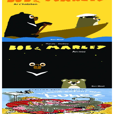
Sav-heol
Bob & Marley - Ar c'habiten
Bob en deus c'hoant da gaout ur vag. Met penaos bezañ kabiten ?
Dougen bri d'ar vignoniezh gant fent ha teneridigezh eo pal an
dastumad-mañ.
Er stok
7,00 €
3 bloaz hag ouzhpenn
Sav-heol
Bob & Marley - An noz
Aon en deus Bob fenoz. Aon en deus da gousket. C'hoant en deus
da chom dihun. Ha dont a raio a-benn ? Dougen bri d'ar vignoniezh
gant fent ha teneridigezh eo pal an dastumad-mañ....
Er stok
7,00 €
8 vloaz hag ouzhpenn
Sav-heol
Brasañ sotoni ma buhez