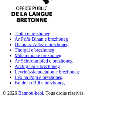
Tintin
e brezhoneg
Ar Priñs Bihan
e brezhoneg
Diaoulez Aelez
e brezhoneg
Thorgal
e brezhoneg
Miltammou
e brezhoneg
Ar Schtroumpfed
e brezhoneg
Arzhig Du
e brezhoneg
Levrioù-skeudennoù
e brezhoneg
Léo ha Popi
e brezhoneg
Boule ha Bill
e brezhoneg
©
2026
Bannoù-heol
. Tous droits réservés.